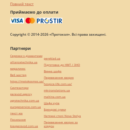
Повний текст
Приймаємо до оплати
Copyright © 2014-2026 «Протокол». Всі права захищені.
Партнери
Сережки з діамантами
pereklad.ua
alliancetechnika.ua
Підготовка до НМТ / ЗНО
миралинкс
Винна шафа
Веб мастер
Перевезення хворих
https://motokosmos.ua/
hospice-life.com.ua/
Синтезатори
mk-translations.ua
perevod.agency
maltina.com.ua
agrotechnika.com.ua
Шафи купе
europeservice.com.ua
Брендові сумки
текст юа
Натяжні стелі Nova Stelya
Посилання
Перевезення хворих за
kievperevod.com.ua
кордон