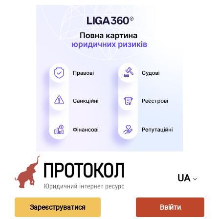
UA
Зареєструватися
Ввійти