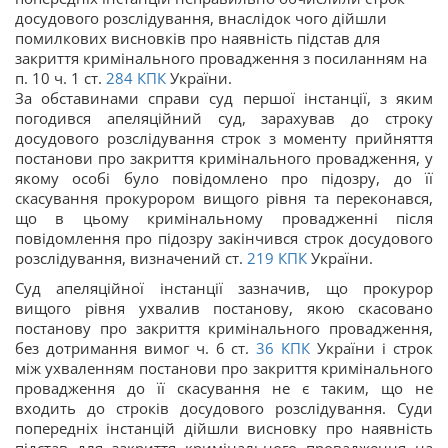
досудового розслідування, внаслідок чого дійшли
помилкових висновків про наявність підстав для
закриття кримінального провадження з посиланням на
п. 10 ч. 1 ст.
284
КПК
України.
За обставинами справи суд першої інстанції, з яким
погодився апеляційний суд, зарахував до строку
досудового розслідування строк з моменту прийняття
постанови про закриття кримінального провадження, у
якому особі було повідомлено про підозру, до її
скасування прокурором вищого рівня та переконався,
що в цьому кримінальному провадженні після
повідомлення про підозру закінчився строк досудового
розслідування, визначений ст.
219
КПК
України.
Суд апеляційної інстанції зазначив, що прокурор
вищого рівня ухвалив постанову, якою скасовано
постанову про закриття кримінального провадження,
без дотримання вимог ч. 6 ст.
36
КПК
України і строк
між ухваленням постанови про закриття кримінального
провадження до її скасування не є таким, що не
входить до строків досудового розслідування. Суди
попередніх інстанцій дійшли висновку про наявність