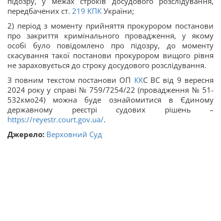
підозру, у межах строків досудового розслідування,
передбачених ст.
219
КПК
України;
2) період з моменту прийняття прокурором постанови
про закриття кримінального провадження, у якому
особі було повідомлено про підозру, до моменту
скасування такої постанови прокурором вищого рівня
не зараховується до строку досудового розслідування.
З повним текстом постанови ОП
КК
С ВС від 9 вересня
2024 року у справі № 759/7254/22 (провадження № 51-
532кмо24) можна буде ознайомитися в Єдиному
державному реєстрі судових рішень –
https://reyestr.court.gov.ua/
.
Джерело:
Верховний Суд