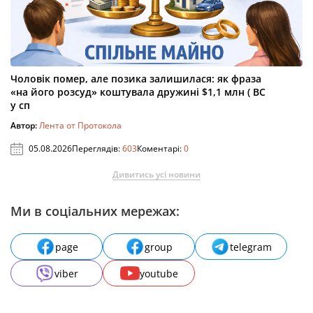
Чоловік помер, але позика залишилася: як фраза
«на його розсуд» коштувала дружині $1,1 млн ( ВС
у сп
Автор:
Лента от Протокола
05.08.2026
Переглядів:
603
Коментарі:
0
Дивитись усі новини
Ми в соціальних мережах:
page
group
telegram
viber
youtube