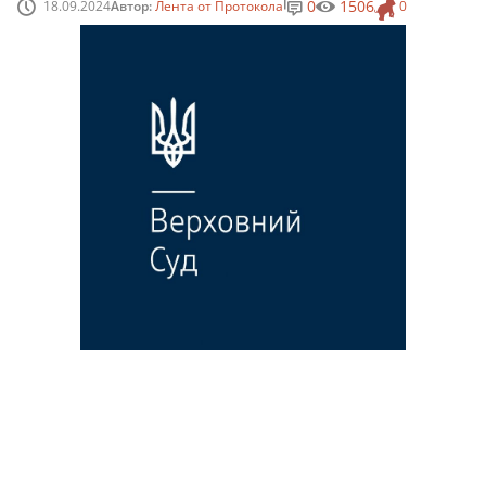
0
1506
18.09.2024
Автор:
Лента от Протокола
0