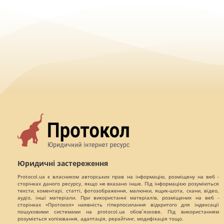
Юридичні застереження
Protocol.ua є власником авторських прав на інформацію, розміщену на веб -
сторінках даного ресурсу, якщо не вказано інше. Під інформацією розуміються
тексти, коментарі, статті, фотозображення, малюнки, ящик-шота, скани, відео,
аудіо, інші матеріали. При використанні матеріалів, розміщених на веб -
сторінках «Протокол» наявність гіперпосилання відкритого для індексації
пошуковими системами на protocol.ua обов`язкове. Під використанням
розуміється копіювання, адаптація, рерайтинг, модифікація тощо.