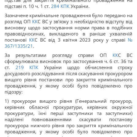
підстав для закриття кримінального провадження на
підставі п. 10 ч. 1 ст.
284
КПК
України.
Зазначене кримінальне провадження було передано на
розгляд ОП
КК
С ВС у зв’язку з необхідністю відступу від
висновку щодо застосування норми права в подібних
правовідносинах, викладеного в раніше ухваленій
постанові
КК
С ВС від 3 квітня 2023 року у справі
№
367/1335/21
.
За результатами розгляду справи ОП
КК
С ВС
сформулювала висновок про застосування ч. 6 ст. 36 та
ст.
219
КПК
України щодо обчислення строку
досудового розслідування після скасування прокурором
вищого рівня постанови про закриття кримінального
провадження, у якому особі було повідомлено про
підозру:
1) прокурори вищого рівня (Генеральний прокурор,
керівник обласної прокуратури, керівник окружної
прокуратури, їхні перші заступники та заступники)
наділені повноваженнями скасувати постанову
прокурора нижчого рівня про закриття кримінального
провадження, у якому особі було повідомлено про