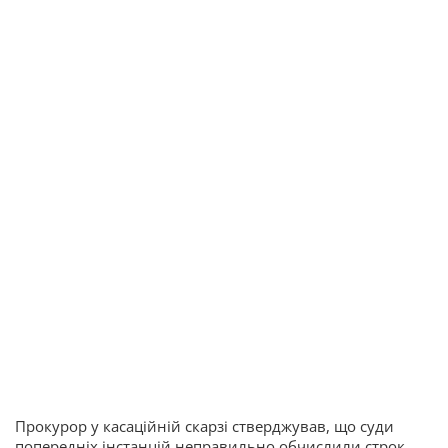
Прокурор у касаційній скарзі стверджував, що суди
попередніх інстанцій неправильно обчислили строк