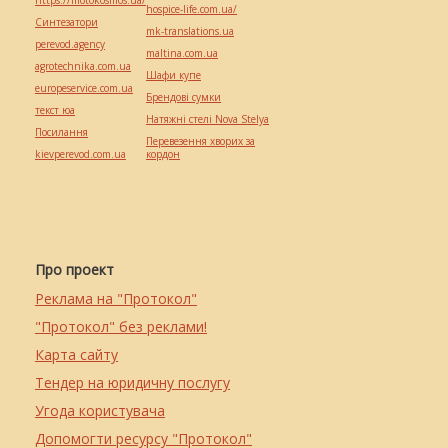
https://motokosmos.ua/
hospice-life.com.ua/
Синтезатори
mk-translations.ua
perevod.agency
maltina.com.ua
agrotechnika.com.ua
Шафи купе
europeservice.com.ua
Брендові сумки
текст юа
Натяжні стелі Nova Stelya
Посилання
Перевезення хворих за
kievperevod.com.ua
кордон
Про проект
Реклама на "Протокол"
"Протокол" без реклами!
Карта сайту
Тендер на юридичну послугу
Угода користувача
Допомогти ресурсу "Протокол"