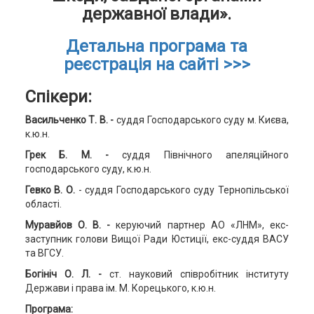
державної влади».
Детальна програма та
реєстрація на сайті >>>
Спікери:
Васильченко Т. В. -
суддя Господарського суду м. Києва,
к.ю.н.
Грек Б. М. -
суддя Північного апеляційного
господарського суду, к.ю.н.
Гевко В. О.
- суддя Господарського суду Тернопільської
області.
Муравйов О. В. -
керуючий партнер АО «ЛНМ», екс-
заступник голови Вищої Ради Юстиції, екс-суддя ВАСУ
та ВГСУ.
Богініч О. Л. -
ст. науковий співробітник інституту
Держави і права ім. М. Корецького, к.ю.н.
Програма: