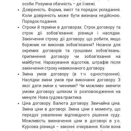
особи. Розумна обачність – де її межі.
Довіреність. Форма, зміст та порядок укладання.
Коли довіреність може бути визнана недійсною.
Порядок подання.
Строки й терміни в договорах. Строк договору та
строк дії зобов'язання: різниця і наслідки.
Закінчення строку дії договору: що робити, якщо
боржник не виконав зобов'язання? Нюанси для
окремих договорів та грошових зобов'язань:
припинення договору чи зобов’язання на
майбутнє. Нарахування відсотків, штрафів після
закінчення строку невиконаного договору.
Зміна умов договору (в т.ч. одностороння).
Наслідки зміни умов при виконанні договору. З
якої дати зміни є чинними? Чи можливо змінити
умови договору шляхом їх розповсюдження на
минуле. Нова судова практика.
Ціна договору. Валюта договору. Звичайна ціна.
Зміна ціни в договорі. Зміна ціни з моменту, що
передує ухваленню відповідного рішення суду.
Можливість визначення ціни в договорі в у.о.
Курсова різниця – законні очікування. Коли вона