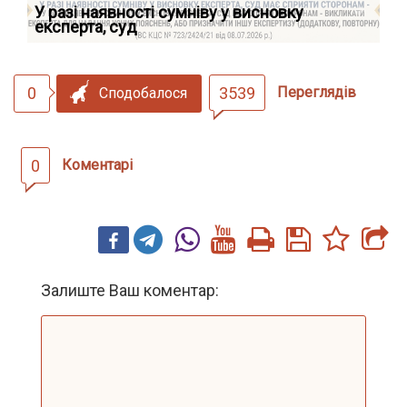
У разі наявності сумніву у висновку
Як
експерта, суд
вк
0
3539
Переглядів
Сподобалося
0
Коментарі
Залиште Ваш коментар: