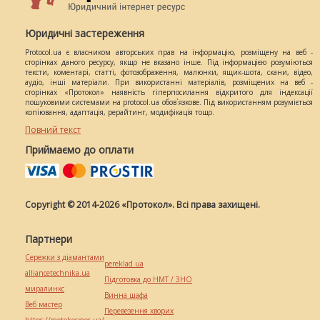
Юридичні застереження
Protocol.ua є власником авторських прав на інформацію, розміщену на веб -
сторінках даного ресурсу, якщо не вказано інше. Під інформацією розуміються
тексти, коментарі, статті, фотозображення, малюнки, ящик-шота, скани, відео,
аудіо, інші матеріали. При використанні матеріалів, розміщених на веб -
сторінках «Протокол» наявність гіперпосилання відкритого для індексації
пошуковими системами на protocol.ua обов`язкове. Під використанням розуміється
копіювання, адаптація, рерайтинг, модифікація тощо.
Повний текст
Приймаємо до оплати
Copyright © 2014-2026 «Протокол». Всі права захищені.
Партнери
Сережки з діамантами
pereklad.ua
alliancetechnika.ua
Підготовка до НМТ / ЗНО
миралинкс
Винна шафа
Веб мастер
Перевезення хворих