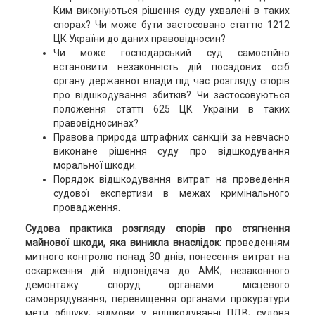
Ким виконуються рішення суду ухвалені в таких
спорах? Чи може бути застосовано статтю 1212
ЦК України до даних правовідносин?
Чи може господарський суд самостійно
встановити незаконність дій посадових осіб
органу державної влади під час розгляду спорів
про відшкодування збитків? Чи застосовуються
положення статті 625 ЦК України в таких
правовідносинах?
Правова природа штрафних санкцій за невчасно
виконане рішення суду про відшкодування
моральної шкоди.
Порядок відшкодування витрат на проведення
судової експертизи в межах кримінального
провадження.
Судова практика розгляду спорів про стягнення
майнової шкоди, яка виникла внаслідок:
проведенням
митного контролю понад 30 днів; понесення витрат на
оскарження дій відповідача до АМК; незаконного
демонтажу споруд органами місцевого
самоврядування; перевищення органами прокуратури
мети обшуку; відмови у відшкодуванні ПДВ; судова