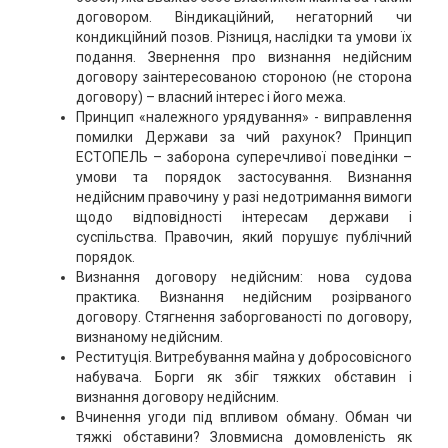
договором. Віндикаційний, негаторний чи
кондикційний позов. Різниця, наслідки та умови їх
подання. Звернення про визнання недійсним
договору заінтересованою стороною (не сторона
договору) – власний інтерес і його межа.
Принцип «належного урядування» - виправлення
помилки Держави за чий рахунок? Принцип
ЕСТОПЕЛЬ – заборона суперечливої поведінки –
умови та порядок застосування. Визнання
недійсним правочину у разі недотримання вимоги
щодо відповідності інтересам держави і
суспільства. Правочин, який порушує публічний
порядок.
Визнання договору недійсним: нова судова
практика. Визнання недійсним розірваного
договору. Стягнення заборгованості по договору,
визнаному недійсним.
Реституція. Витребування майна у добросовісного
набувача. Борги як збіг тяжких обставин і
визнання договору недійсним.
Вчинення угоди під впливом обману. Обман чи
тяжкі обставини? Зловмисна домовленість як