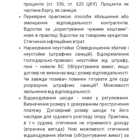
проценти (ст. 536, ст. 625 ЦКУ). Проценти як
частина боргу, як санкція.
Перевірені практикою способи збільшення або
зменшення відповідальності контрагентів.
Відсотки за „користування чужими коштами"-
нове в практиці. Відсотки за товарним кредитом.
Стягнення інфляційних втрат.
Нарахування неустойки. Співвідношення збитків і
неустойки (штрафних санкцій). Відокремлення
господарсько-правової неустойки від штрафу,
пені – новели ВС. Обґрунтування вимог, якщо
договір не визначає вид і розмір відповідальності.
Чи завжди позивач повинен готувати для суду
розрахунок штрафних санкцій? Можливості
звільнення від відповідальності.
Відшкодування шкоди - нове у регулюванні.
Визначення розміру з урахуванням прострочення
платежу. Договірний розмір шкоди та його
наслідки для судового розгляду спору. Практика,
в т.ч. судова, стягнення не отриманого доходу
(втрачена вигода). Нові можливості стягнення
відшкодування збитків (обґрунтування вимог) за