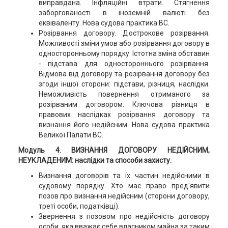
виправдана. Інфляційні втрати. Стягнення
заборгованості в іноземній валюті без
еквіваленту. Нова судова практика ВС.
Розірвання договору. Дострокове розірвання.
Можливості зміни умов або розірвання договору в
односторонньому порядку. Істотна зміна обставин
- підстава для одностороннього розірвання.
Відмова від договору та розірвання договору без
згоди іншої сторони: підстави, різниця, наслідки.
Неможливість повернення отриманого за
розірваним договором. Ключова різниця в
правових наслідках розірвання договору та
визнання його недійсним. Нова судова практика
Великої Палати ВС.
Модуль 4. ВИЗНАННЯ ДОГОВОРУ НЕДІЙСНИМ,
НЕУКЛАДЕНИМ: наслідки та способи захисту.
Визнання договорів та їх частин недійсними в
судовому порядку. Хто має право пред'явити
позов про визнання недійсним (сторони договору,
треті особи, податківці).
Звернення з позовом про недійсність договору
особи, яка вважає себе власником майна за таким