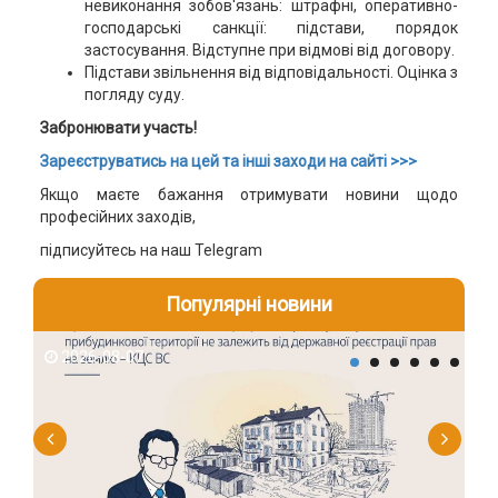
невиконання зобов'язань: штрафні, оперативно-
господарські санкції: підстави, порядок
застосування. Відступне при відмові від договору.
Підстави звільнення від відповідальності. Оцінка з
погляду суду.
Забронювати участь!
Зареєструватись на цей та інші заходи на сайті >>>
Якщо маєте бажання отримувати новини щодо
професійних заходів,
підписуйтесь на наш Telegram
Популярні новини
2026-08-07
2