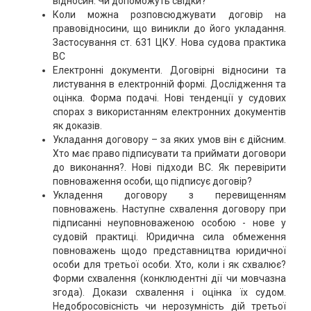
відносин. Чи допоможуть свідки?
Коли можна розповсюджувати договір на
правовідносини, що виникли до його укладання.
Застосування ст. 631 ЦКУ. Нова судова практика
ВС
Електронні документи. Договірні відносини та
листування в електронній формі. Дослідження та
оцінка. Форма подачі. Нові тенденції у судових
спорах з використанням електронних документів
як доказів.
Укладання договору – за яких умов він є дійсним.
Хто має право підписувати та приймати договори
до виконання?. Нові підходи ВС. Як перевірити
повноваження особи, що підписує договір?
Укладення договору з перевищенням
повноважень. Наступне схвалення договору при
підписанні неуповноваженою особою - нове у
судовій практиці. Юридична сила обмеження
повноважень щодо представництва юридичної
особи для третьої особи. Хто, коли і як схвалює?
Форми схвалення (конклюдентні дії чи мовчазна
згода). Докази схвалення і оцінка їх судом.
Недобросовісність чи нерозумність дій третьої