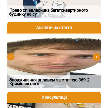
к
Право співвласника багатоквартирного
Як
будинку на су
шк
Аналітична стаття
2026-08-04
2
Зловживання впливом за статтею 369-2
Пе
Кримінального
пі
Консультації