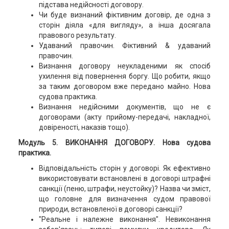
підстава недійсності договору.
Чи буде визнаний фіктивним договір, де одна з
сторін діяла «для вигляду», а інша досягала
правового результату.
Удаваний правочин. Фіктивний & удаваний
правочин.
Визнання договору неукладеними як спосіб
ухилення від повернення боргу. Що робити, якщо
за таким договором вже передано майно. Нова
судова практика.
Визнання недійсними документів, що не є
договорами (акту прийому-передачі, накладної,
довіреності, наказів тощо).
Модуль 5. ВИКОНАННЯ ДОГОВОРУ. Нова судова
практика.
Відповідальність сторін у договорі. Як ефективно
використовувати встановлені в договорі штрафні
санкції (пеню, штрафи, неустойку)? Назва чи зміст,
що головне для визначення судом правової
природи, встановленої в договорі санкції?
"Реальне і належне виконання". Невиконання