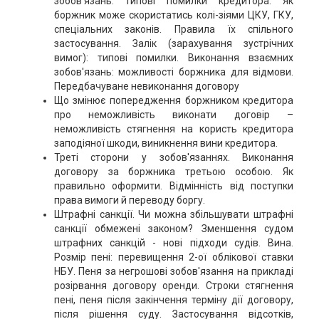
зобов'язань: типові помилки кредитора. Як
боржник може скористатись колі-зіями ЦКУ, ГКУ,
спеціальних законів. Правила їх спільного
застосування. Залік (зарахування зустрічних
вимог): типові помилки. Виконання взаємних
зобов'язань: можливості боржника для відмови.
Передбачуване невиконання договору
Що змінює попередження боржником кредитора
про неможливість виконати договір –
неможливість стягнення на користь кредитора
заподіяної шкоди, виникнення вини кредитора.
Треті сторони у зобов'язаннях. Виконання
договору за боржника третьою особою. Як
правильно оформити. Відмінність від поступки
права вимоги й переводу боргу.
Штрафні санкції. Чи можна збільшувати штрафні
санкції обмежені законом? Зменшення судом
штрафних санкцій - нові підходи судів. Вина.
Розмір пені: перевищення 2-ої облікової ставки
НБУ. Пеня за негрошові зобов'язання на прикладі
розірвання договору оренди. Строки стягнення
пені, пеня після закінчення терміну дії договору,
після рішення суду. Застосування відсотків,