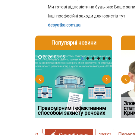
Ми готові відповісти на будь-яке Ваше зап
Інші професійні заходи для юристів тут
desyatka.com.ua
Популярні новини
2026-08-05
2026-08-03
2026-08
202
Водії можуть отримати
Зло
ації: 7
Правомірним і ефективним
компенсацію за незаконні
Суд ош
стат
які очікують
способом захисту речових
дії
військов
Кри
0
3802
Перегл
Сподобалося