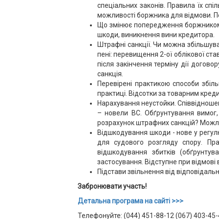
спеціальних законів. Правила їх спі
можливості боржника для відмови. 
Що змінює попередження боржником 
шкоди, виникнення вини кредитора.
Штрафні санкції. Чи можна збільшува
пені: перевищення 2-ої облікової ста
після закінчення терміну дії договор
санкція.
Перевірені практикою способи збіл
практиці. Відсотки за товарним кред
Нарахування неустойки. Співвідношен
– новели ВС. Обґрунтування вимог,
розрахунок штрафних санкцій? Можлив
Відшкодування шкоди - нове у регул
для судового розгляду спору. Пра
відшкодування збитків (обґрунтува
застосування. Відступне при відмові 
Підстави звільнення від відповідально
Забронювати участь!
Детальна програма на сайті >>>
Телефонуйте: (044) 451-88-12 (067) 403-45