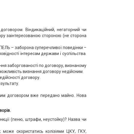
договором. Віндикаційний, негаторний чи
вору заінтересованою стороною (не сторона
ЛЬ – заборона суперечливої поведінки –
відності інтересам держави і суспільства.
ння заборгованості по договору, визнаному
і можливість визнання договору недійсним.
едійсності договору.
езультату.
аким договором вже передано майно. Нова
орів.
нкції (пеню, штрафи, неустойку)? Назва чи
к може скористатись колізіями ЦКУ, ГКУ,