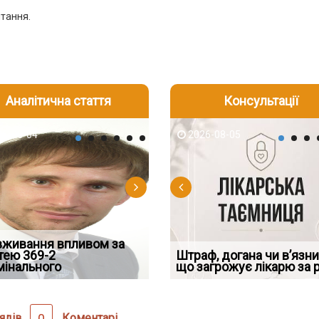
итання.
Аналітична стаття
Консультації
-05
6-08-04
2026-07-23
2026-08-05
2026-08-04
2026-08-05
2026-07-30
вживання впливом за
Скорочення під час
Переоформлення
трафував командира
тею 369-2
воєнного стану: як діяти
Чоловік помер, але позика
відстрочки за іншою
Штраф, догана чи в’язни
При зарахуванні в с
ої частини за ігн
мінального
робото
залишилася: як фраза «на
підставою: нов
що загрожує лікарю за 
покарання днів трим
ядів
0
Коментарі