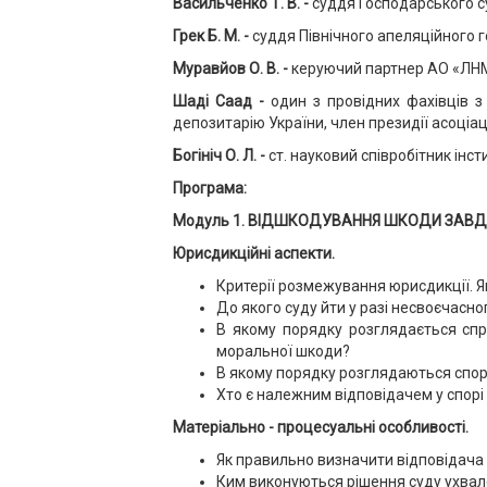
Васильченко Т. В. -
суддя Господарського су
Грек Б. М. -
суддя Північного апеляційного г
Муравйов О. В. -
керуючий партнер АО «ЛНМ»
Шаді Саад -
один з провідних фахівців з
депозитарію України, член президії асоціаці
Богініч О. Л. -
ст. науковий співробітник інст
Програма:
Модуль 1. ВІДШКОДУВАННЯ ШКОДИ ЗАВД
Юрисдикційні аспекти.
Критерії розмежування юрисдикції. 
До якого суду йти у разі несвоєчас
В якому порядку розглядається спр
моральної шкоди?
В якому порядку розглядаються спор
Хто є належним відповідачем у спорі 
Матеріально - процесуальні особливості.
Як правильно визначити відповідача у
Ким виконуються рішення суду ухвале