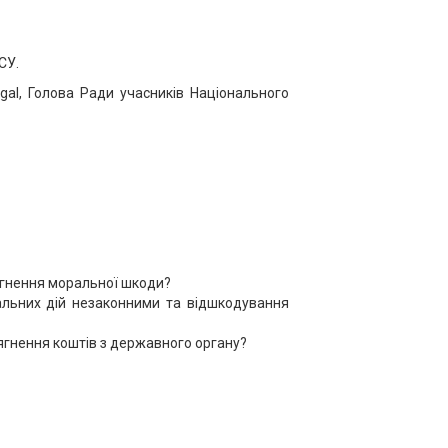
СУ.
gal, Голова Ради учасників Національного
тягнення моральної шкоди?
альних дій незаконними та відшкодування
ягнення коштів з державного органу?