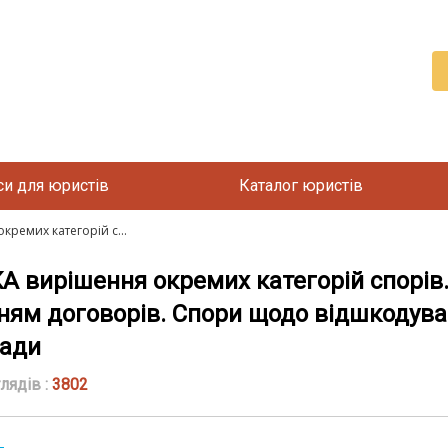
си для юристів
Каталог юристів
ремих категорій с...
ирішення окремих категорій спорів. С
ням договорів. Спори щодо відшкодува
лади
лядів :
3802