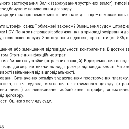
льного застосування. Залік (зарахування зустрічних вимог): типов
Передбачуване невиконання договору
кредитора про неможливість виконати договір – неможливість ст
ти штрафні санкції обмежені законом? Зменшення судом штрафних с
вки НБУ. Пеня за негрошові зобов'язання на прикладі розірвання до
у, після рішення суду. Застосування відсотків, проценти (ст. 536, 
ьшення або зменшення відповідальності контрагентів. Відсотки 
итом. Стягнення інфляційних втрат.
ня збитків і неустойки (штрафних санкцій). Відокремлення господ
 якщо договір не визначає вид і розмір відповідальності. Чи з
ості звільнення від відповідальності.
юванні. Визначення розміру з урахуванням прострочення платежу.
ктика, в т.ч. судова, стягнення не отриманого доходу (втрач
ння вимог) за невиконання зобов'язань: штрафні, оперативно-
від договору.
сті. Оцінка з погляду суду.
-46