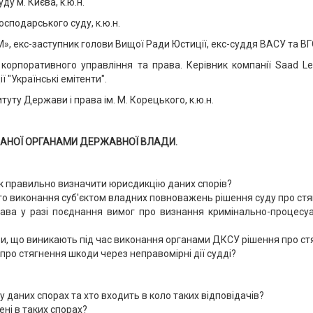
ду м. Києва, к.ю.н.
осподарського суду, к.ю.н.
, екс-заступник голови Вищої Ради Юстиції, екс-суддя ВАСУ та ВГ
 корпоративного управління та права. Керівник компанії Saad Le
ї "Українські емітенти".
итуту Держави і права ім. М. Корецького, к.ю.н.
АНОЇ ОРГАНАМИ ДЕРЖАВНОЇ ВЛАДИ.
Як правильно визначити юрисдикцію даних спорів?
ного виконання суб'єктом владних повноважень рішення суду про с
ава у разі поєднання вимог про визнання кримінально-процесу
и, що виникають під час виконання органами ДКСУ рішення про ст
про стягнення шкоди через неправомірні дії судді?
 даних спорах та хто входить в коло таких відповідачів?
ні в таких спорах?