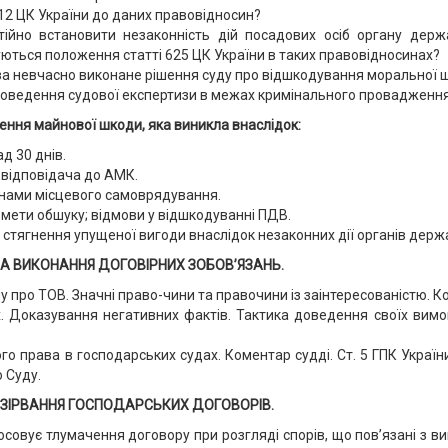
12 ЦК України до даних правовідносин?
ійно встановити незаконність дій посадових осіб органу держ
ються положення статті 625 ЦК України в таких правовідносинах?
а невчасно виконане рішення суду про відшкодування моральної 
оведення судової експертизи в межах кримінального провадження
ення майнової шкоди, яка виникла внаслідок:
д 30 днів.
 відповідача до АМК.
нами місцевого самоврядування.
ети обшуку; відмови у відшкодуванні ПДВ.
 стягнення упущеної вигоди внаслідок незаконних дії органів держ
НА ВИКОНАННЯ ДОГОВІРНИХ ЗОБОВ’ЯЗАНЬ.
ну про ТОВ. Значні право-чини та правочини із заінтересованістю. 
 Доказування негативних фактів. Тактика доведення своїх вимог.
о права в господарських судах. Коментар судді. Ст. 5 ГПК України
 Суду.
РОЗІРВАННЯ ГОСПОДАРСЬКИХ ДОГОВОРІВ.
осовує тлумачення договору при розгляді спорів, що пов’язані з 