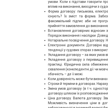
умови. Коли є підстави говорити пр
вплив на виконання, виходячи з судо
Форма договору: письмова, електро
існують? Їх зміст та форма. Забе
факсимільний підпис аби не програ
прийняття замовлення до виконання, 
Встановлення договірних відносин з
Порядок виконання і наслідки. Дове
Нотаріальне посвідчення договору. Н
Електронні документи. Договірні ві
тенденції у судових спорах з викори
Укладання договору – за яких умов в
Укладення договору з перевищення
практиці. Юридична сила обмеженн
схвалення (конклюдентні дії чи мовча
обачність – де її межі.
Коли довіреність може бути визнана 
Строки й терміни в договорах. Нараху
Зміна умов договору (в т.ч. односто
договору шляхом їх розповсюдження 
Ціна договору. Валюта договору. Зви
Можливість визначення ціни в дого
заборгованості в іноземній валюті бе