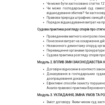
Чи може бути застосовано статтю 12
Чи може господарський суд самост
відшкодування збитків? Чи застосову
Правова природа штрафних санкцій з
Порядок відшкодування витрат на пр
Судова практика розгляду спорів про стягн
Проведенням митного контролю пона
Понесення витрат на оскарження дій
Незаконного демонтажу споруд орга
Перевищення органами прокуратури м
Судова практика розгляду спорів про
Модуль 2. ВПЛИВ ЗМІН ЗАКОНОДАВСТВА 
Договірні відносини в контексті зако
Доказування в господарських судах.
доопрацювання доказів.
Ефективні способи захисту порушеног
Аналіз правової практики Верховного
Модуль 3. УКЛАДАННЯ, ЗМІНА УМОВ ТА 
Зміст договору. Яким чином суд заст