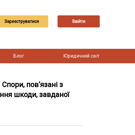
Зареєструватися
Ввійти
Блог
Юридичний світ
пори, пов’язані з
ння шкоди, завданої