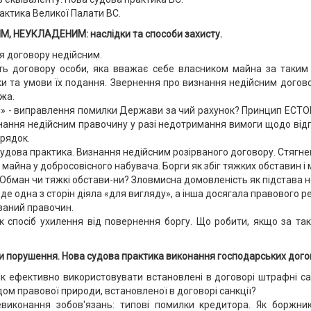
актика Великої Палати ВС.
, НЕУКЛАДЕНИМ: наслідки та способи захисту.
я договору недійсним.
ть договору особи, яка вважає себе власником майна за таким 
дки та умови їх подання. Звернення про визнання недійсним дого
ежа.
 виправлення помилки Держави за чий рахунок? Принцип ЕСТОПЕ
нання недійсним правочину у разі недотримання вимоги щодо відпо
орядок.
удова практика. Визнання недійсним розірваного договору. Стягне
 майна у добросовісного набувача. Борги як збіг тяжких обставин 
Обман чи тяжкі обстави-ни? Зловмисна домовленість як підстава н
де одна з сторін діяла «для вигляду», а інша досягала правового р
ваний правочин.
 спосіб ухилення від повернення боргу. Що робити, якщо за т
порушення. Нова судова практика виконання господарських догов
 Як ефективно використовувати встановлені в договорі штрафні са
дом правової природи, встановленої в договорі санкції?
евиконання зобов'язань: типові помилки кредитора. Як боржни