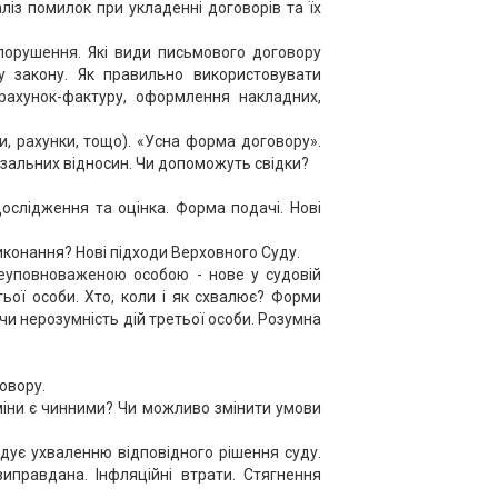
ліз помилок при укладенні договорів та їх
порушення. Які види письмового договору
у закону. Як правильно використовувати
 рахунок-фактуру, оформлення накладних,
и, рахунки, тощо). «Усна форма договору».
язальних відносин. Чи допоможуть свідки?
Дослідження та оцінка. Форма подачі. Нові
иконання? Нові підходи Верховного Суду.
еуповноваженою особою - нове у судовій
ої особи. Хто, коли і як схвалює? Форми
 чи нерозумність дій третьої особи. Розумна
овору.
 зміни є чинними? Чи можливо змінити умови
едує ухваленню відповідного рішення суду.
иправдана. Інфляційні втрати. Стягнення