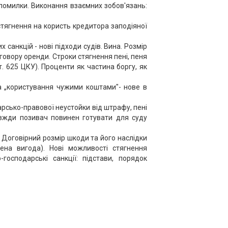
і помилки. Виконання взаємних зобов'язань:
ягнення на користь кредитора заподіяної
анкцій - нові підходи судів. Вина. Розмір
говору оренди. Строки стягнення пені, пеня
ст. 625 ЦКУ). Проценти як частина боргу, як
за „користування чужими коштами"- нове в
арсько-правової неустойки від штрафу, пені
авжди позивач повинен готувати для суду
 Договірний розмір шкоди та його наслідки
ена вигода). Нові можливості стягнення
господарські санкції: підстави, порядок