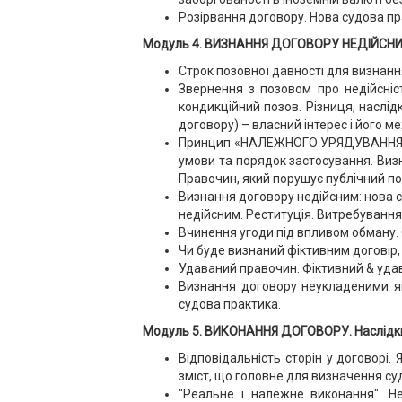
Розірвання договору. Нова судова пр
Модуль 4. ВИЗНАННЯ ДОГОВОРУ НЕДІЙСНИМ
Строк позовної давності для визнанн
Звернення з позовом про недійсніс
кондикційний позов. Різниця, наслі
договору) – власний інтерес і його м
Принцип «НАЛЕЖНОГО УРЯДУВАННЯ» -
умови та порядок застосування. Виз
Правочин, який порушує публічний п
Визнання договору недійсним: нова с
недійсним. Реституція. Витребування
Вчинення угоди під впливом обману. 
Чи буде визнаний фіктивним договір, 
Удаваний правочин. Фіктивний & уда
Визнання договору неукладеними як
судова практика.
Модуль 5. ВИКОНАННЯ ДОГОВОРУ. Наслідки 
Відповідальність сторін у договорі.
зміст, що головне для визначення су
"Реальне і належне виконання". Н