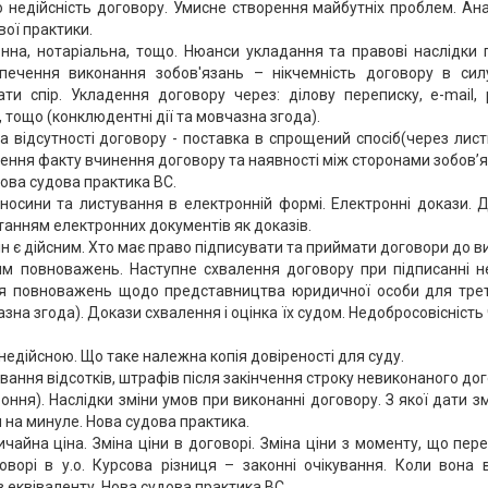
о недійсність договору. Умисне створення майбутніх проблем. Ана
вої практики.
нна, нотаріальна, тощо. Нюанси укладання та правові наслідки 
зпечення виконання зобов'язань – нікчемність договору в сил
ти спір. Укладення договору через: ділову переписку, е-mail,
тощо (конклюдентні дії та мовчазна згода).
а відсутності договору - поставка в спрощений спосіб(через лист
дення факту вчинення договору та наявності між сторонами зобов’
ова судова практика ВС.
дносини та листування в електронній формі. Електронні докази. 
станням електронних документів як доказів.
ін є дійсним. Хто має право підписувати та приймати договори до в
м повноважень. Наступне схвалення договору при підписанні н
я повноважень щодо представництва юридичної особи для треть
зна згода). Докази схвалення і оцінка їх судом. Недобросовісність
недійсною. Що таке належна копія довіреності для суду.
вання відсотків, штрафів після закінчення строку невиконаного дог
роння). Наслідки зміни умов при виконанні договору. З якої дати
на минуле. Нова судова практика.
чайна ціна. Зміна ціни в договорі. Зміна ціни з моменту, що пер
ворі в у.о. Курсова різниця – законні очікування. Коли вона в
з еквіваленту. Нова судова практика ВС.