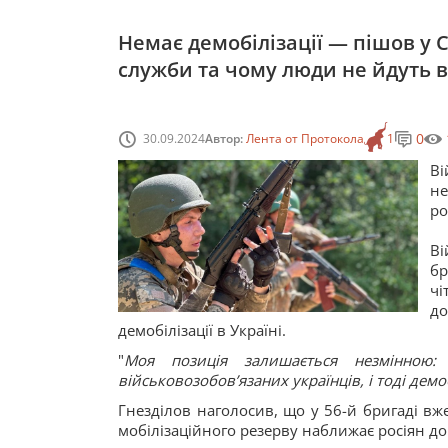
Немає демобілізації — пішов у С
служби та чому люди не йдуть в
0
30.09.2024
Автор:
Лента от Протокола
1
Ві
не
ро
Ві
бр
чі
до
демобілізації в Україні.
"
Моя позиція залишається незмінною:
військовозобовʼязаних українців, і тоді демо
Гнезділов наголосив, що у 56-й бригаді вже
мобілізаційного резерву наближає росіян до