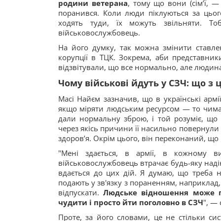
родини ветерана
, тому що вони (сімʼї, 
поранився. Коли люди піклуються за цьо
ходять туди, їх можуть звільняти. Т
військовослужбовець.
На його думку, так можна змінити ставл
корупції в ТЦК. Зокрема, аби представники
відзвітували, що все нормально, але людин
Чому військові йдуть у СЗЧ: що з
Масі Найєм зазначив, що в українські армі
якщо міряти людським ресурсом — то чимал
дали нормальну зброю, і той розуміє, що 
через якісь причини її насильно повернули 
здоровʼя. Окрім цього, він переконаний, що 
"Мені здається, в армії, в кожному в
військовослужбовець втрачає будь-яку надію
вдається до цих дій. Я думаю, що треба н
подають у зв'язку з пораненням, наприклад, 
відпускати.
Людське відношення може п
чудити і просто йти поголовно в СЗЧ
", —
Проте, за його словами, це не стільки с