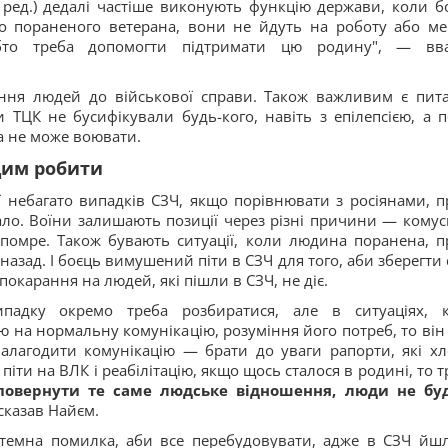
— ред.) дедалі частіше виконують функцію держави, коли б
го пораненого ветерана, вони не йдуть на роботу або м
обто треба допомогти підтримати цю родину", — вв
ення людей до військової справи. Також важливим є пит
 ТЦК не бусифікували будь-кого, навіть з епілепсією, а п
а не може воювати.
 цим робити
ї небагато випадків СЗЧ, якщо порівнювати з росіянами, п
о. Воїни залишають позиції через різні причини — комус
помре. Також бувають ситуації, коли людина поранена, п
назад. І боєць вимушений піти в СЗЧ для того, аби зберегти 
покарання на людей, які пішли в СЗЧ, не діє.
ипадку окремо треба розбиратися, але в ситуаціях, 
 на нормальну комунікацію, розуміння його потреб, то він 
алагодити комунікацію — брати до уваги рапорти, які хл
піти на ВЛК і реабілітацію, якщо щось сталося в родині, то т
овернути те саме людське відношення, люди не бу
 сказав Найєм.
истемна помилка, аби все перебудовувати, адже в СЗЧ йш