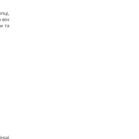
пці,
 він
м та
інші