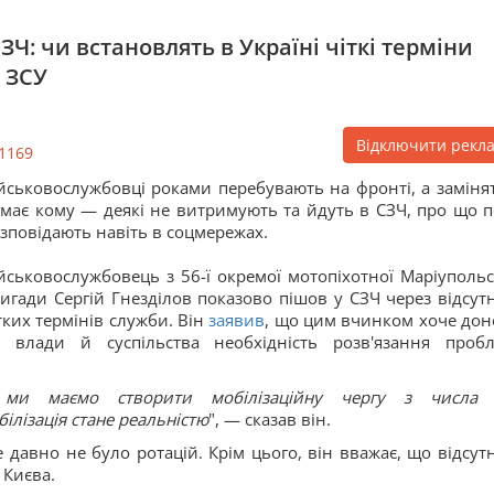
ЗЧ: чи встановлять в Україні чіткі терміни
 ЗСУ
Відключити рекл
1169
йськовослужбовці роками перебувають на фронті, а замінят
має кому — деякі не витримують та йдуть в СЗЧ, про що п
зповідають навіть в соцмережах.
йськовослужбовець з 56-ї окремої мотопіхотної Маріупольс
игади Сергій Гнезділов показово пішов у СЗЧ через відсутн
тких термінів служби. Він
заявив
, що цим вчинком хоче дон
 влади й суспільства необхідність розв'язання проб
 ми маємо створити мобілізаційну чергу з числа 
білізація стане реальністю
", — сказав він.
 давно не було ротацій. Крім цього, він вважає, що відсутн
 Києва.