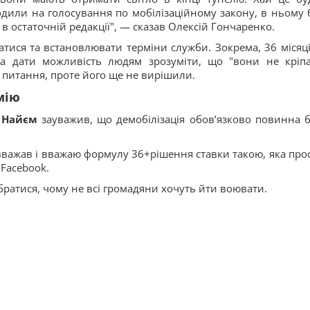
ходили на голосування по мобілізаційному закону, в ньому 
 в остаточній редакції", — сказав Олексій Гончаренко.
атися та встановлювати терміни служби. Зокрема, 36 місяц
а дати можливість людям зрозуміти, що "вони не кріпа
 питання, проте його ще не вирішили.
мію
і Найєм
зауважив, що демобілізація обовʼязково повинна б
вважав і вважаю формулу 36+рішення ставки такою, яка прос
 Facebook.
братися, чому не всі громадяни хочуть йти воювати.