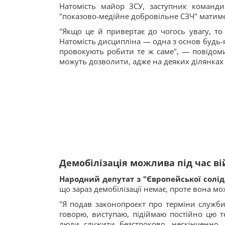
Натомість майор ЗСУ, заступник коман
"показово-медійне добровільне СЗЧ" матиме
"Якщо це й привертає до чогось увагу, т
Натомість дисципліна — одна з основ будь-я
провокують робити те ж саме", — повідоми
можуть дозволити, адже на деяких ділянках 
Демобілізація можлива під час в
Народний депутат з "Європейської солід
що зараз демобілізації немає, проте вона м
"Я подав законопроєкт про терміни служби
говорю, виступаю, підіймаю постійно цю 
люди служити безстроково, нескінченно,