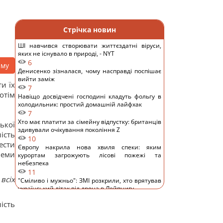
Стрічка новин
ШІ навчився створювати життєздатні віруси,
яких не існувало в природі, - NYT
6
аму
Денисенко зізналася, чому насправді поспішає
вийти заміж
и їх
7
отім
Навіщо досвідчені господині кладуть фольгу в
холодильник: простий домашній лайфхак
7
Хто має платити за сімейну відпустку: британців
ької
здивували очікування покоління Z
ість
10
ести
Європу накрила нова хвиля спеки: яким
леми
курортам загрожують лісові пожежі та
небезпека
11
всіх
"Сміливо і мужньо": ЗМІ розкрили, хто врятував
український літак від дрона в Лейпцигу
9
ість
Росіяни вчергове атакували Київ: виникли
масштабні пожежі, є постраждалі (фото)
12