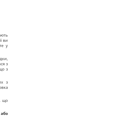
ають
ї ви
те у
дки,
ся з
що з
их з
овка
, що
 або