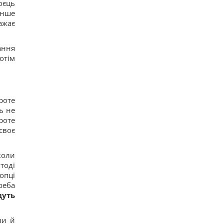
оєць
енше
ажає
ання
отім
роте
ь не
роте
своє
коли
тоді
опці
реба
дуть
ли й