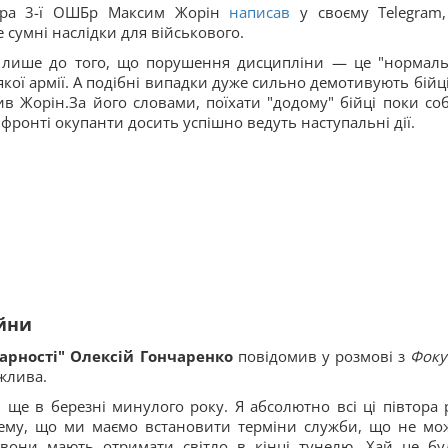
дира 3-ї ОШБр Максим Жорін
написав
у своєму Telegram
 сумні наслідки для військового.
о лише до того, що порушення дисципліни — це "нормаль
кої армії. А подібні випадки дуже сильно демотивують бійці
в Жорін.За його словами, поїхати "додому" бійці поки соб
фронті окупанти досить успішно ведуть наступальні дії.
ійни
арності" Олексій Гончаренко
повідомив у розмові з
Фоку
ожлива.
 ще в березні минулого року. Я абсолютно всі ці півтора 
тему, що ми маємо встановити терміни служби, що не мо
 вони мають отримати світло в кінці тунелю. Хай це бу