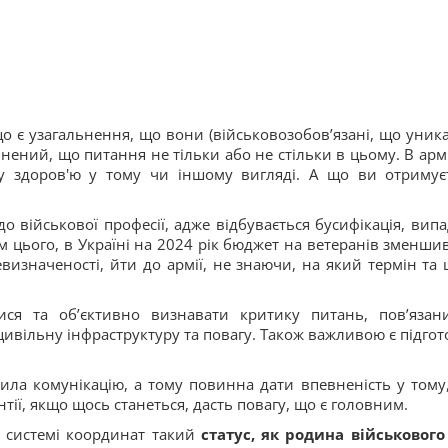
що є узагальнення, що вони (військовозобовʼязані, що уник
внений, що питання не тільки або не стільки в цьому. В армі
у здоров'ю у тому чи іншому вигляді. А що ви отримує
о військової професії, адже відбувається бусифікація, випа
м цього, в Україні на 2024 рік бюджет на ветеранів зменшив
евизначеності, йти до армії, не знаючи, на який термін та 
ися та обʼєктивно визнавати критику питань, повʼязан
ивільну інфраструктуру та повагу. Також важливою є підгот
ла комунікацію, а тому повинна дати впевненість у тому
антії, якщо щось станеться, дасть повагу, що є головним.
 системі координат такий
статус, як родина військового