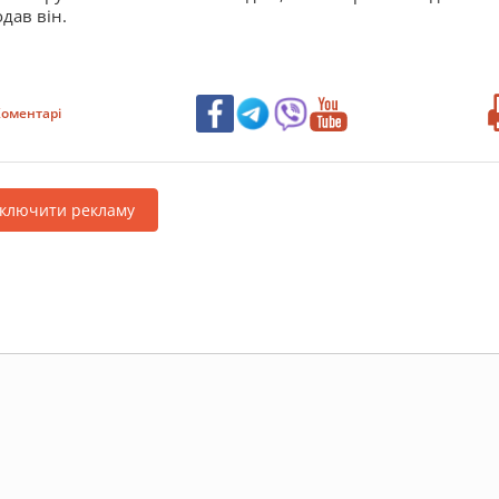
дав він.
оментарі
дключити рекламу