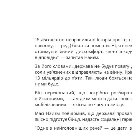
"Є абсолютно неправильно історія про те, 
призову, — ред.) бояться померти. Ні, я впе
отримуєте явний дискомфорт, явно шкод
відповідь?" — запитав Найєм.
За його словами, держава не будує повагу д
коли увʼязнених відправляють на війну. Крі
13 мільярдів до пʼяти. Так, люди бояться н
ними буде.
Він переконаний, що потрібно розбират
військовими, — там де їм можна дати свою ц
мобілізованих — якісна по часу та змісту.
Масі Найєм повідомив, що держава провали
якісно підготує бійця, надасть соціальні гар
"Одне з найголовніших речей — це дати в