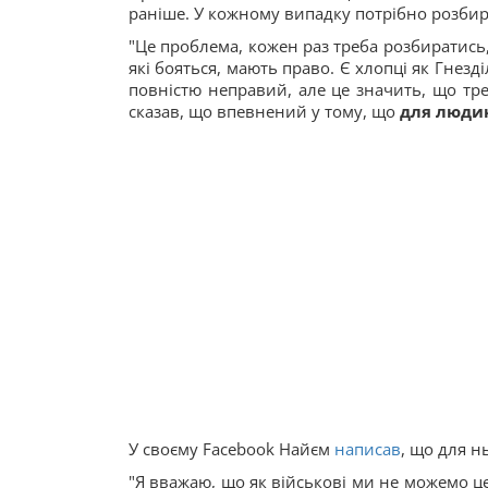
раніше. У кожному випадку потрібно розбира
"Це проблема, кожен раз треба розбиратись,
які бояться, мають право. Є хлопці як Гнезд
повністю неправий, але це значить, що тре
сказав, що впевнений у тому, що
для людин
У своєму Facebook Найєм
написав
, що для н
"Я вважаю, що як військові ми не можемо це