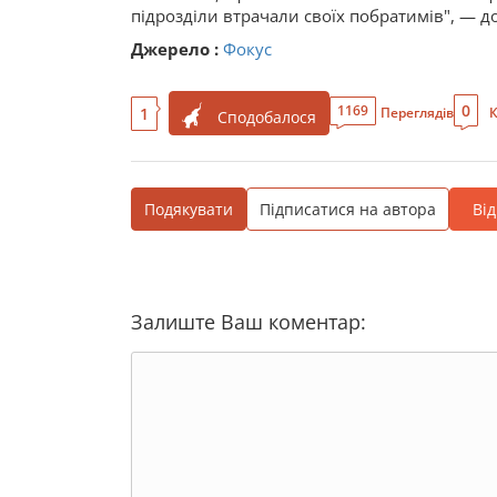
підрозділи втрачали своїх побратимів", — до
Джерело :
Фокус
0
1169
1
Переглядів
К
Сподобалося
Подякувати
Підписатися на автора
Ві
Залиште Ваш коментар: