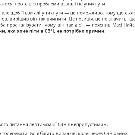
тися, проте цієї проблеми взагалі не уникнути.
 але щоб її взагалі уникнути — це неможливо, тому що є хло
ілов, вирішив він так вчинити. Це позиція, це не значить, що
ба проаналізувати, чому він так діє", — пояснив Масі Найє
и, яка хоче піти в СЗЧ, не потрібно причин
.
ього питання легітимізації СЗЧ є неприпустимим.
 толерувати. Бо є багато випадків, коли через СЗЧ одних — 