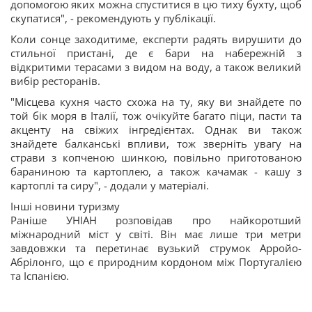
допомогою яких можна спуститися в цю тиху бухту, щоб
скупатися", - рекомендують у публікації.
Коли сонце заходитиме, експерти радять вирушити до
стильної пристані, де є бари на набережній з
відкритими терасами з видом на воду, а також великий
вибір ресторанів.
"Місцева кухня часто схожа на ту, яку ви знайдете по
той бік моря в Італії, тож очікуйте багато піци, пасти та
акценту на свіжих інгредієнтах. Однак ви також
знайдете балканські впливи, тож зверніть увагу на
страви з копченою шинкою, повільно приготованою
бараниною та картоплею, а також качамак - кашу з
картоплі та сиру", - додали у матеріалі.
Інші новини туризму
Раніше УНІАН розповідав про найкоротший
міжнародний міст у світі. Він має лише три метри
завдовжки та перетинає вузький струмок Арройо-
Абрілонго, що є природним кордоном між Португалією
та Іспанією.