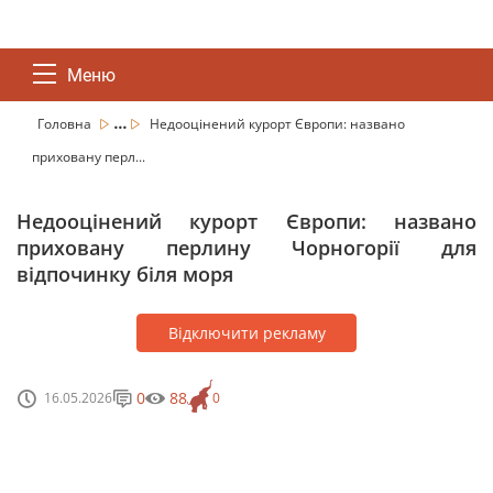
Меню
...
Головна
Недооцінений курорт Європи: названо
приховану перл...
Недооцінений курорт Європи: названо
приховану перлину Чорногорії для
відпочинку біля моря
Відключити рекламу
0
88
16.05.2026
0