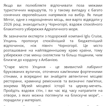
Якщо ви полюбляєте відпочивати поза межами
туристичних маршрутів, то у такому випадку є багато
сонячних європейських напрямків на вибір. Як пише
Mirror, одне з недооцінених місць, яке варто відвідати у
2026 році, знаходиться у Чорногорії, вздовж спокійного
блакитного узбережжя Адріатичного моря.
Як зазначили експерти з подорожей компанії Iglu Cruise,
Улцинь пропонує спокійніший та бюджетніший
відпочинок, ніж північ Чорногорії. Це місто
розташоване на найпівденнішому краю країни, тому
узбережжя стає менш скелястим та більш піщаним, чим
ближче до кордону з Албанією.
"Старе місто Улциня - це звивистий лабіринт
брукованих вуличок, оточених кам'яними фортечними
стінами, а всередині ви знайдете автентичні місцеві
ресторани, крамниці ремісників та визначні пам'ятки,
зокрема Музей місцевої історії та церкву-мечеть.
Пройдіть вздовж стін, і ви час від часу натрапите на
отвори, з яких можна поглянути на блискуче море", -
порадили у матеріалі.