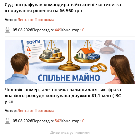
Суд оштрафував командира військової частини за
ігнорування рішення на 66 560 грн
Автор:
Лента от Протокола
05.08.2026
Переглядів:
449
Коментарі:
0
Чоловік помер, але позика залишилася: як фраза
«на його розсуд» коштувала дружині $1,1 млн ( ВС
у сп
Автор:
Лента от Протокола
05.08.2026
Переглядів:
542
Коментарі:
0
Дивитись усі новини