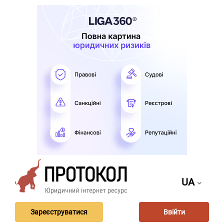
UA
Зареєструватися
Ввійти