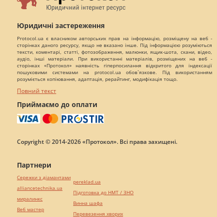
Юридичні застереження
Protocol.ua є власником авторських прав на інформацію, розміщену на веб -
сторінках даного ресурсу, якщо не вказано інше. Під інформацією розуміються
тексти, коментарі, статті, фотозображення, малюнки, ящик-шота, скани, відео,
аудіо, інші матеріали. При використанні матеріалів, розміщених на веб -
сторінках «Протокол» наявність гіперпосилання відкритого для індексації
пошуковими системами на protocol.ua обов`язкове. Під використанням
розуміється копіювання, адаптація, рерайтинг, модифікація тощо.
Повний текст
Приймаємо до оплати
Copyright © 2014-2026 «Протокол». Всі права захищені.
Партнери
Сережки з діамантами
pereklad.ua
alliancetechnika.ua
Підготовка до НМТ / ЗНО
миралинкс
Винна шафа
Веб мастер
Перевезення хворих