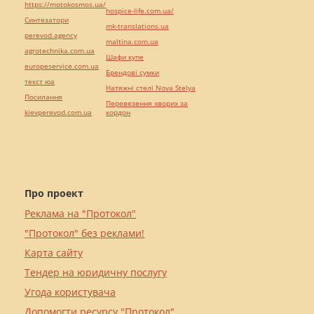
https://motokosmos.ua/
hospice-life.com.ua/
Синтезатори
mk-translations.ua
perevod.agency
maltina.com.ua
agrotechnika.com.ua
Шафи купе
europeservice.com.ua
Брендові сумки
текст юа
Натяжні стелі Nova Stelya
Посилання
Перевезення хворих за
kievperevod.com.ua
кордон
Про проект
Реклама на "Протокол"
"Протокол" без реклами!
Карта сайту
Тендер на юридичну послугу
Угода користувача
Допомогти ресурсу "Протокол"