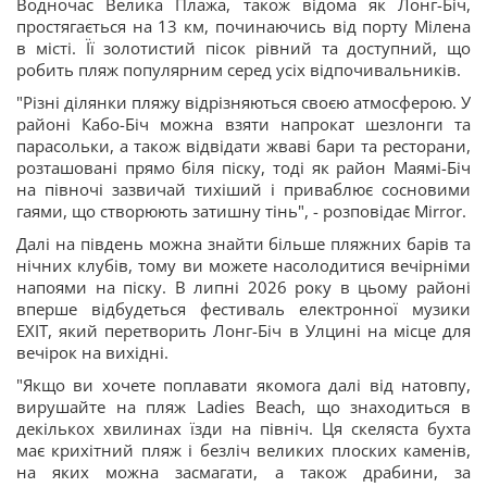
Водночас Велика Плажа, також відома як Лонг-Біч,
простягається на 13 км, починаючись від порту Мілена
в місті. Її золотистий пісок рівний та доступний, що
робить пляж популярним серед усіх відпочивальників.
"Різні ділянки пляжу відрізняються своєю атмосферою. У
районі Кабо-Біч можна взяти напрокат шезлонги та
парасольки, а також відвідати жваві бари та ресторани,
розташовані прямо біля піску, тоді як район Маямі-Біч
на півночі зазвичай тихіший і приваблює сосновими
гаями, що створюють затишну тінь", - розповідає Mirror.
Далі на південь можна знайти більше пляжних барів та
нічних клубів, тому ви можете насолодитися вечірніми
напоями на піску. В липні 2026 року в цьому районі
вперше відбудеться фестиваль електронної музики
EXIT, який перетворить Лонг-Біч в Улцині на місце для
вечірок на вихідні.
"Якщо ви хочете поплавати якомога далі від натовпу,
вирушайте на пляж Ladies Beach, що знаходиться в
декількох хвилинах їзди на північ. Ця скеляста бухта
має крихітний пляж і безліч великих плоских каменів,
на яких можна засмагати, а також драбини, за