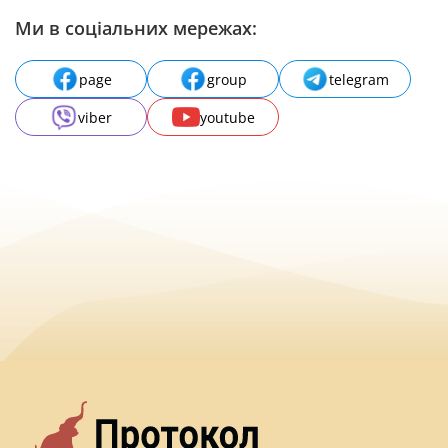
Ми в соціальних мережах:
page
group
telegram
viber
youtube