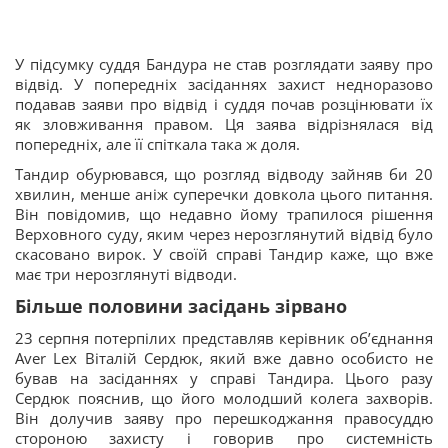
У підсумку суддя Бандура не став розглядати заяву про
відвід. У попередніх засіданнях захист недноразово
подавав заяви про відвід і суддя почав розцінювати їх
як зловживання правом. Ця заява відрізнялася від
попередніх, але її спіткала така ж доля.
Тандир обурювався, що розгляд відводу зайняв би 20
хвилин, менше аніж суперечки довкола цього питання.
Він повідомив, що недавно йому трапилося рішення
Верховного суду, яким через нерозглянутий відвід було
скасовано вирок. У своїй справі Тандир каже, що вже
має три нерозглянуті відводи.
Більше половини засідань зірвано
23 серпня потерпілих представляв керівник обʼєднання
Aver Lex Віталій Сердюк, який вже давно особисто не
бував на засіданнях у справі Тандира. Цього разу
Сердюк пояснив, що його молодший колега захворів.
Він долучив заяву про перешкоджання правосуддю
стороною захисту і говорив про системність