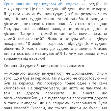
Кримінальний процесуальний кодекс
—
ред.)?! Це
фікція просто. Це на сьогоднішній день нічого не варто.
Я це вам кажу як бувший суддя (…) Я не розумію, чому
щодо інших суддів менш суворі запобіжні заходи є
дієвими і виконують свою роль. А в питаннях щодо
Тандира такі запобіжні заходи не зможуть досягти
дієвості. Тандир
—
самий впливовий, получається, чи
самий небезпечний?! Якщо я винуватий, я відбуду
покарання. 10 років
—
харашо, я відбуду. Це ж судове
рішення. Я маю повагу до судового рішення. А якщо
виявиться, що я невинуватий?! То чим виправдати моє
тримання під вартою?!
Колишній суддя обіцяє активно захищатися.
—
Жодного доказу винуватості не досліджено. Окрім
того, що я був за кермом. Так я цього не спростовую
—
я
був за кермом. Рік прокурор подає одне і те саме
клопотання. Не звертає увагу, що ніхто не памʼятає, як
там та дорога перекрита. Ви знаєте, що
військовослужбовці не підтвердили перекриття дороги
в такий випадок, як на слідчому експерименті були
ваші колеги?! Сказали, що такого ніколи не було і ми