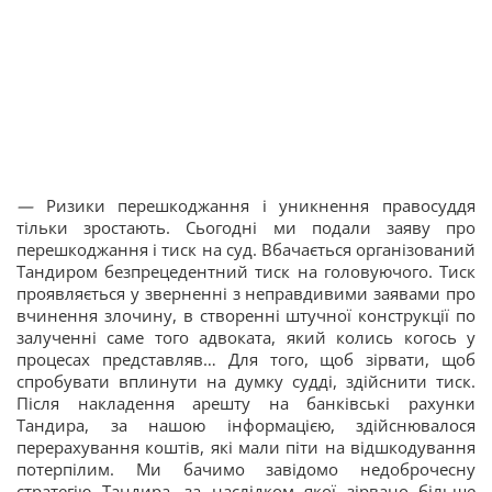
—
Ризики перешкоджання і уникнення правосуддя
тільки зростають. Сьогодні ми подали заяву про
перешкоджання і тиск на суд. Вбачається організований
Тандиром безпрецедентний тиск на головуючого. Тиск
проявляється у зверненні з неправдивими заявами про
вчинення злочину, в створенні штучної конструкції по
залученні саме того адвоката, який колись когось у
процесах представляв… Для того, щоб зірвати, щоб
спробувати вплинути на думку судді, здійснити тиск.
Після накладення арешту на банківські рахунки
Тандира, за нашою інформацією, здійснювалося
перерахування коштів, які мали піти на відшкодування
потерпілим. Ми бачимо завідомо недоброчесну
стратегію Тандира, за наслідком якої зірвано більше