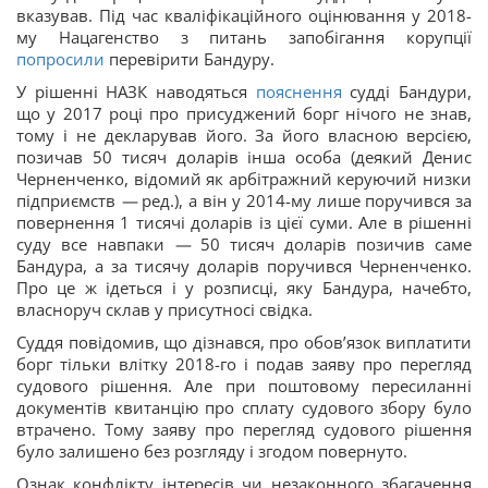
вказував. Під час кваліфікаційного оцінювання у 2018-
му Нацагенство з питань запобігання корупції
попросили
перевірити Бандуру.
У рішенні НАЗК наводяться
пояснення
судді Бандури,
що у 2017 році про присуджений борг нічого не знав,
тому і не декларував його. За його власною версією,
позичав 50 тисяч доларів інша особа (деякий Денис
Черненченко, відомий як арбітражний керуючий низки
підприємств
—
ред.), а він у 2014-му лише поручився за
повернення 1 тисячі доларів із цієї суми. Але в рішенні
суду все навпаки
—
50 тисяч доларів позичив саме
Бандура, а за тисячу доларів поручився Черненченко.
Про це ж ідеться і у розписці, яку Бандура, начебто,
власноруч склав у присутносі свідка.
Суддя повідомив, що дізнався, про обовʼязок виплатити
борг тільки влітку 2018-го і подав заяву про перегляд
судового рішення. Але при поштовому пересиланні
документів квитанцію про сплату судового збору було
втрачено. Тому заяву про перегляд судового рішення
було залишено без розгляду і згодом повернуто.
Ознак конфлікту інтересів чи незаконного збагачення