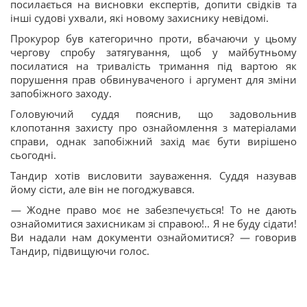
посилається на висновки експертів, допити свідків та
інші судові ухвали, які новому захиснику невідомі.
Прокурор був категорично проти, вбачаючи у цьому
чергову спробу затягування, щоб у майбутньому
посилатися на тривалість тримання під вартою як
порушення прав обвинуваченого і аргумент для зміни
запобіжного заходу.
Головуючий суддя пояснив, що задовольнив
клопотання захисту про ознайомлення з матеріалами
справи, однак запобіжний захід має бути вирішено
сьогодні.
Тандир хотів висловити зауваження. Суддя назував
йому сісти, але він не погоджувався.
—
Жодне право моє не забезпечується! То не дають
ознайомитися захисникам зі справою!.. Я не буду сідати!
Ви надали нам документи ознайомитися?
—
говорив
Тандир, підвищуючи голос.