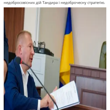
недобросовісних дій Тандира і недоброчесну стратегію.