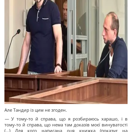
Але Тандир із цим не згоден.
—
У тому-то й справа, що я розбираюсь харашо, і в
тому-то й справа, що нема там доказів моєї винуватості
(…) Для кого написана оця книжка (показує на