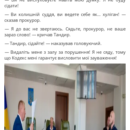
сідати!
—
Ви колишній суддя, ви ведете себе як… хуліган!
—
сказав прокурор.
—
Я до вас не звертаюсь. Сядьте, прокурор, не ваше
зараз слово!
—
кричав Тандир.
—
Тандир, сідайте!
—
наказував головуючий.
—
Видаліть мене з залу за порушення! Я не сяду, тому
що Кодекс мені гарантує висловити мої зауваження!