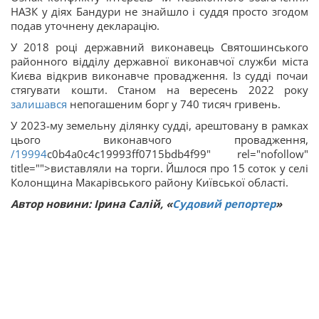
НАЗК у діях Бандури не знайшло і суддя просто згодом
подав уточнену декларацію.
У 2018 році державний виконавець Святошинського
районного відділу державної виконавчої служби міста
Києва відкрив виконавче провадження. Із судді почаи
стягувати кошти. Станом на вересень 2022 року
залишався
непогашеним борг у 740 тисяч гривень.
У 2023-му земельну ділянку судді, арештовану в рамках
цього виконавчого провадження,
/19994
c0b4a0c4c19993ff0715bdb4f99" rel="nofollow"
title="">виставляли на торги. Йшлося про 15 соток у селі
Колонщина Макарівського району Київської області.
Автор новини: Ірина Салій, «
Судовий репортер
»