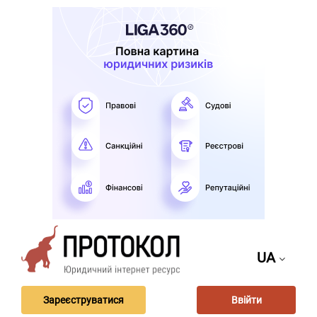
UA
Зареєструватися
Ввійти