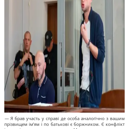
—
Я брав участь у справі де особа аналогічно з вашим
прізвищем імʼям і по батькові є боржником. Є конфлікт