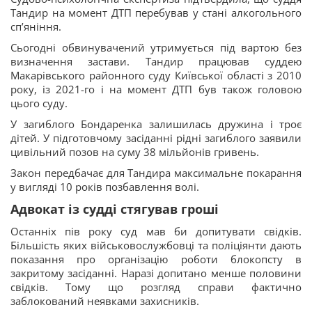
Тандир на момент ДТП перебував у стані алкогольного
сп’яніння.
Сьогодні обвинувачений утримується під вартою без
визначення застави. Тандир працював суддею
Макарівського районного суду Київської області з 2010
року, із 2021-го і на момент ДТП був також головою
цього суду.
У загиблого Бондаренка залишилась дружина і троє
дітей. У підготовчому засіданні рідні загиблого заявили
цивільний позов на суму 38 мільйонів гривень.
Закон передбачає для Тандира максимальне покарання
у вигляді 10 років позбавлення волі.
Адвокат із судді стягував гроші
Останніх пів року суд мав би допитувати свідків.
Більшість яких військовослужбовці та поліціянти дають
показання про організацію роботи блокопсту в
закритому засіданні. Наразі допитано менше половини
свідків. Тому що розгляд справи фактично
заблокований неявками захисників.