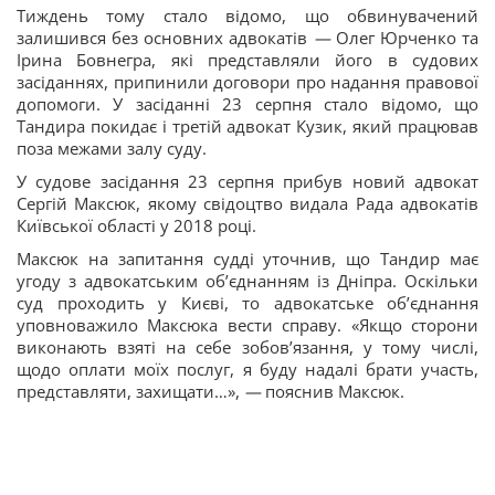
Тиждень тому стало відомо, що обвинувачений
залишився без основних адвокатів
—
Олег Юрченко та
Ірина Бовнегра, які представляли його в судових
засіданнях, припинили договори про надання правової
допомоги. У засіданні 23 серпня стало відомо, що
Тандира покидає і третій адвокат Кузик, який працював
поза межами залу суду.
У судове засідання 23 серпня прибув новий адвокат
Сергій Максюк, якому свідоцтво видала Рада адвокатів
Київської області у 2018 році.
Максюк на запитання судді уточнив, що Тандир має
угоду з адвокатським обʼєднанням із Дніпра. Оскільки
суд проходить у Києві, то адвокатське обʼєднання
уповноважило Максюка вести справу. «Якщо сторони
виконають взяті на себе зобовʼязання, у тому числі,
щодо оплати моїх послуг, я буду надалі брати участь,
представляти, захищати…»,
—
пояснив Максюк.