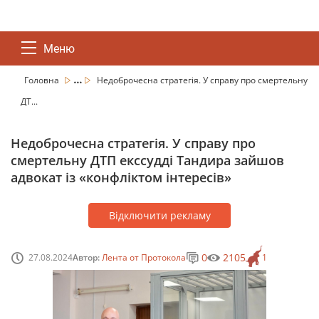
Меню
...
Головна
Недоброчесна стратегія. У справу про смертельну
ДТ...
Недоброчесна стратегія. У справу про
смертельну ДТП екссудді Тандира зайшов
адвокат із «конфліктом інтересів»
Відключити рекламу
0
2105
27.08.2024
Автор:
Лента от Протокола
1