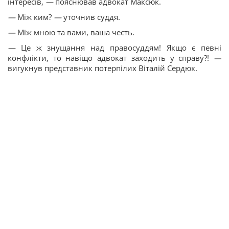
інтересів,
—
пояснював адвокат Максюк.
—
Між ким?
—
уточнив суддя.
—
Між мною та вами, ваша честь.
—
Це ж знущання над правосуддям! Якщо є певні
конфлікти, то навіщо адвокат заходить у справу?!
—
вигукнув представник потерпілих Віталій Сердюк.