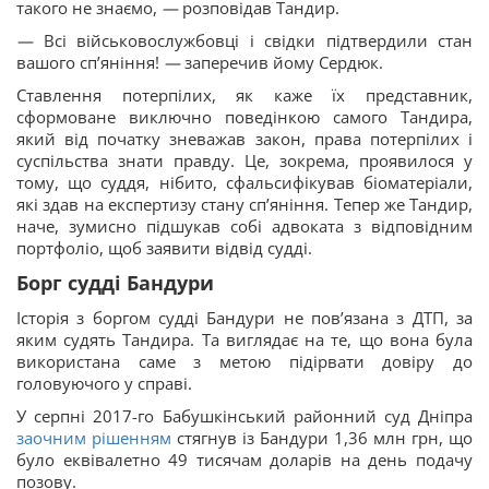
такого не знаємо,
—
розповідав Тандир.
—
Всі військовослужбовці і свідки підтвердили стан
вашого спʼяніння!
—
заперечив йому Сердюк.
Ставлення потерпілих, як каже їх представник,
сформоване виключно поведінкою самого Тандира,
який від початку зневажав закон, права потерпілих і
суспільства знати правду. Це, зокрема, проявилося у
тому, що суддя, нібито, сфальсифікував біоматеріали,
які здав на експертизу стану спʼяніння. Тепер же Тандир,
наче, зумисно підшукав собі адвоката з відповідним
портфоліо, щоб заявити відвід судді.
Борг судді Бандури
Історія з боргом судді Бандури не повʼязана з ДТП, за
яким судять Тандира. Та виглядає на те, що вона була
використана саме з метою підірвати довіру до
головуючого у справі.
У серпні 2017-го Бабушкінський районний суд Дніпра
заочним рішенням
стягнув із Бандури 1,36 млн грн, що
було еквівалетно 49 тисячам доларів на день подачу
позову.