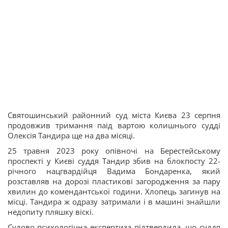
Святошинський районний суд міста Києва 23 серпня
продовжив тримання паід вартою колишнього судді
Олексія Тандира ще на два місяці.
25 травня 2023 року опівночі на Берестейському
проспекті у Києві суддя Тандир збив на блокпосту 22-
річного нацгвардійця Вадима Бондаренка, який
розставляв на дорозі пластикові загородження за пару
хвилин до комендантської години. Хлопець загинув на
місці. Тандира ж одразу затримали і в машині знайшли
недопиту пляшку віскі.
Судово-психологічна експертиза підтвердила, що суддя