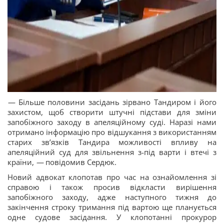
—
Більше половини засідань зірвано Тандиром і його
захистом, щоб створити штучні підстави для зміни
запобіжного заходу в апеляційному суді. Наразі нами
отримано інформацію про відшукання з використанням
старих звʼязків Тандира можливості впливу на
апеляційний суд для звільнення з-під варти і втечі з
країни,
—
повідомив Сердюк.
Новий адвокат клопотав про час на ознайомлення зі
справою і також просив відкласти вирішення
запобіжного заходу, адже наступного тижня до
закінчення строку тримання під вартою ще планується
одне судове засідання. У клопотанні прокурор