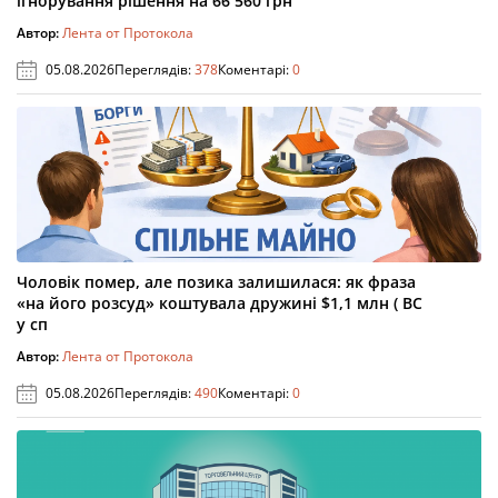
ігнорування рішення на 66 560 грн
Автор:
Лента от Протокола
05.08.2026
Переглядів:
378
Коментарі:
0
Чоловік помер, але позика залишилася: як фраза
«на його розсуд» коштувала дружині $1,1 млн ( ВС
у сп
Автор:
Лента от Протокола
05.08.2026
Переглядів:
490
Коментарі:
0