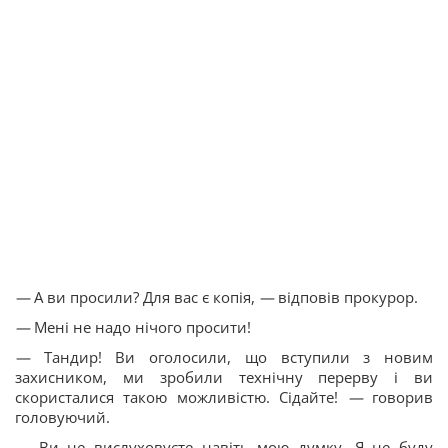
—
А ви просили? Для вас є копія,
—
відповів прокурор.
—
Мені не надо нічого просити!
—
Тандир! Ви оголосили, що вступили з новим
захисником, ми зробили технічну перерву і ви
скористалися такою можливістю. Сідайте!
—
говорив
головуючий.
—
Ви не вислуховуєте навіть мою думку. Я не буду