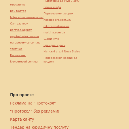
Підготовка до НМТ / ЗНО
миралинкс
Винна шафа
Веб мастер
Перевезення хворих
https://motokosmos.ua/
hospice-life.com.ua/
Синтезатори
mk-translations.ua
perevod.agency
maltina.com.ua
agrotechnika.com.ua
Шафи купе
europeservice.com.ua
Брендові сумки
текст юа
Натяжні стелі Nova Stelya
Посилання
Перевезення хворих за
kievperevod.com.ua
кордон
Про проект
Реклама на "Протокол"
"Протокол" без реклами!
Карта сайту
Тендер на юридичну послугу