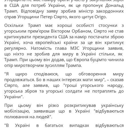
в США для потреб України, як це пропонує Дональд
Трамп. Відповідну заяву зробив міністр закордонних
справ Угорщини Петер Сіярто, якого цитує Origo.
Оскільки Трамп має хороші особисті стосунки з
угорським прем'єром Віктором Орбаном, Сіярто не став
критикувати президента США за намір постачати зброю
Україні, хоча європейські країни за це він критикує
регулярно. Натомість глава МЗС Угорщини заявив,
що ніхто не зробив для миру в Україні стільки, як
Трамп. При цьому він додав, що Європа буцімто чинила
опір миротворчим зусиллям Трампа.
"Я щиро сподіваюся, що обговорення миру
продовжаться. Бо в наших інтересах мати мир", – сказав
Сіярто, але заявив, що "гроші угорського народу,
угорська зброя та угорські солдати не потраплять до
України".
При цьому він різко розкритикував українську
мобілізацію, заявивши що в Україні "відбуваються
полювання на людей".
"В Україні в багатьох випадках відбуваються