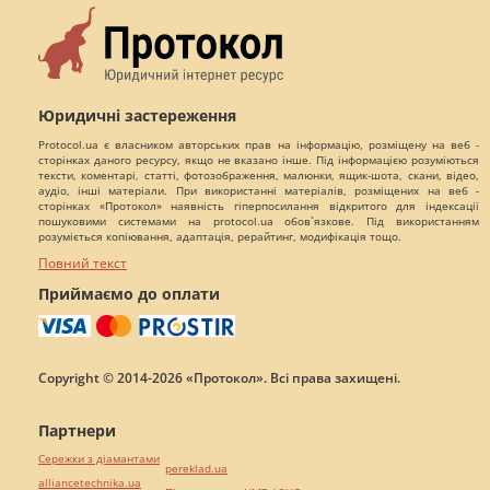
Юридичні застереження
Protocol.ua є власником авторських прав на інформацію, розміщену на веб -
сторінках даного ресурсу, якщо не вказано інше. Під інформацією розуміються
тексти, коментарі, статті, фотозображення, малюнки, ящик-шота, скани, відео,
аудіо, інші матеріали. При використанні матеріалів, розміщених на веб -
сторінках «Протокол» наявність гіперпосилання відкритого для індексації
пошуковими системами на protocol.ua обов`язкове. Під використанням
розуміється копіювання, адаптація, рерайтинг, модифікація тощо.
Повний текст
Приймаємо до оплати
Copyright © 2014-2026 «Протокол». Всі права захищені.
Партнери
Сережки з діамантами
pereklad.ua
alliancetechnika.ua