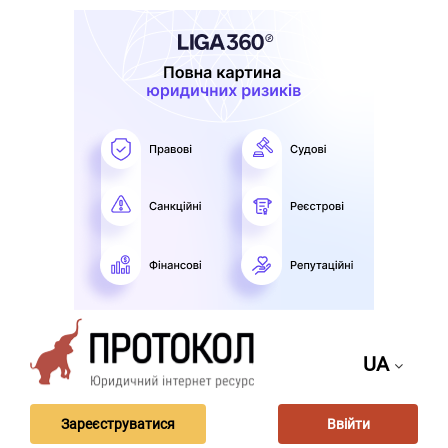
UA
Зареєструватися
Ввійти