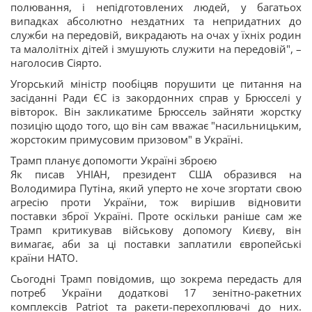
полювання, і непідготовлених людей, у багатьох
випадках абсолютно нездатних та непридатних до
служби на передовій, викрадають на очах у їхніх родин
та малолітніх дітей і змушують служити на передовій", –
наголосив Сіярто.
Угорський міністр пообіцяв порушити це питання на
засіданні Ради ЄС із закордонних справ у Брюсселі у
вівторок. Він закликатиме Брюссель зайняти жорстку
позицію щодо того, що він сам вважає "насильницьким,
жорстоким примусовим призовом" в Україні.
Трамп планує допомогти Україні зброєю
Як писав УНІАН, президент США образився на
Володимира Путіна, який уперто не хоче згортати свою
агресію проти України, тож вирішив відновити
поставки зброї Україні. Проте оскільки раніше сам же
Трамп критикував військову допомогу Києву, він
вимагає, аби за ці поставки заплатили європейські
країни НАТО.
Сьогодні Трамп повідомив, що зокрема передасть для
потреб України додаткові 17 зенітно-ракетних
комплексів Patriot та ракети-перехоплювачі до них.