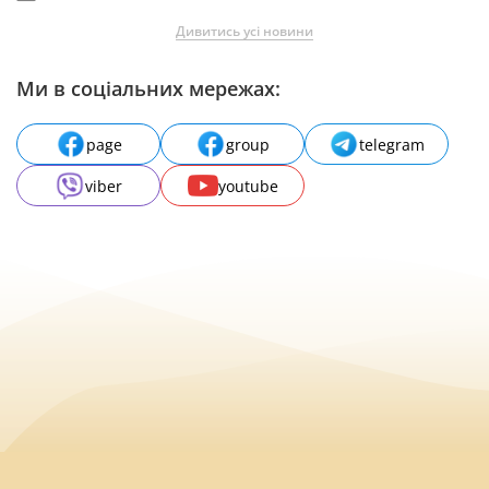
Дивитись усі новини
Ми в соціальних мережах:
page
group
telegram
viber
youtube