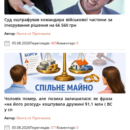
Суд оштрафував командира військової частини за
ігнорування рішення на 66 560 грн
Автор:
Лента от Протокола
05.08.2026
Переглядів:
485
Коментарі:
0
Чоловік помер, але позика залишилася: як фраза
«на його розсуд» коштувала дружині $1,1 млн ( ВС
у сп
Автор:
Лента от Протокола
05.08.2026
Переглядів:
571
Коментарі:
0