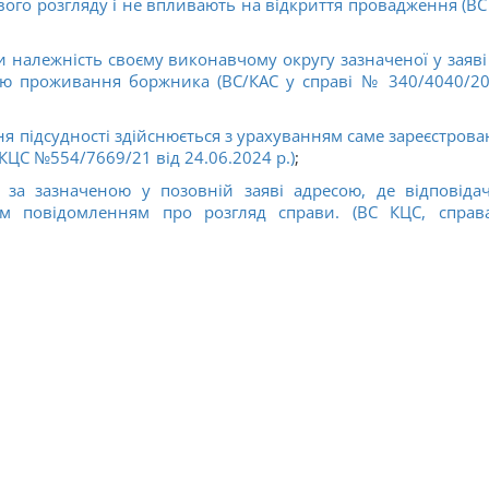
ового розгляду і не впливають на відкриття провадження (В
належність своєму виконавчому округу зазначеної у заяві
сцю проживання боржника (ВС/КАС у справі
№ 340/4040/2
 підсудності здійснюється з урахуванням саме зареєстрова
КЦС №554/7669/21 від 24.06.2024 р.)
;
 за зазначеною у позовній заяві адресою, де відповіда
м повідомленням про розгляд справи. (ВС КЦС, спра