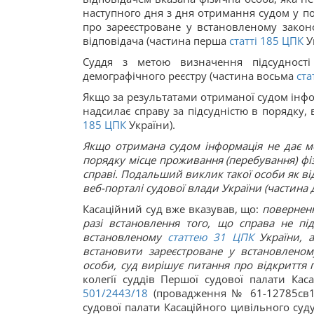
наступного дня з дня отримання судом у по
про зареєстроване у встановленому закон
відповідача (частина перша
статті
185
ЦПК
У
Суддя з метою визначення підсудност
демографічного реєстру (частина восьма
ста
Якщо за результатами отриманої судом інфор
надсилає справу за підсудністю в порядку
185
ЦПК
України).
Якщо отримана судом інформація не дає м
порядку місце проживання (перебування) фі
справі. Подальший виклик такої особи як ві
веб-порталі судової влади України (частина 
Касаційний суд вже вказував, що:
поверненн
разі встановлення того, що справа не під
встановленому
статтею
31
ЦПК
України
, 
встановити зареєстроване у встановленом
особи, суд вирішує питання про відкриття 
колегії суддів Першої судової палати Ка
501/2443/18
(провадження № 61-12785св19)
судової палати Касаційного цивільного суду