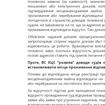
позовною заявою (за наявності); зазнач
письмових або електронних доказів, коп
підтвердження місцезнаходження майна 
проживання або перебування відповідача ч
погодитися зі слушністю доводів позивача 
судом, не заважаючи на те, що за адресою м. 
проживання відповідача відсутні. Такі доказ
Обов'язок надання доказів процесуальни
запропонував стороні надати докази
(Акт 
відмовилась це робити. Враховуючи викла
позовної зави, оскільки відсутність дока
позові адресою ставить під сумнів питання п
Проте, ВС КЦС “розвіяв” доводи судів 
встановлювати місце проживання відпові
Позови до відповідача, місце реєстрації 
місцезнаходженням майна відповідача чи 
або перебування чи постійного його заняття
За відсутності підстав для залишення поз
відкритті провадження суд відкриває провад
заяви або заяви про усунення недоліків, п
відповідачем вказана фізична особа, яка не