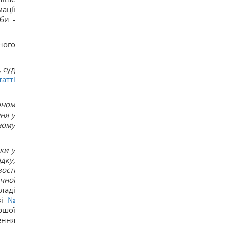
"Не припиняйте підтримувати": Джамала
ації
закликала світ допомогти Україні під час війни
би -
11
Прийом "Мунджаро" може знизити
ризик серцевих нападів, але є нюанс, -
ного
дослідження
13
"ПриватБанк" оновив курс валют: скільки
 суд
коштує долар сьогодні
татті
14
Телескоп на Гаваях зафіксував нові загадкові
явища на поверхні Сонця
оном
17
ня у
ному
ки у
дку,
ості
чної
ладі
ві
№
ршої
ення