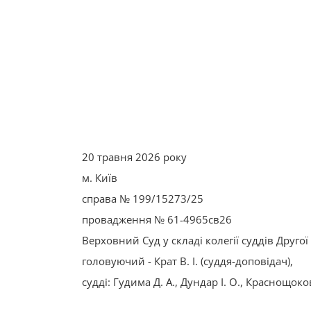
20 травня 2026 року
м. Київ
справа № 199/15273/25
провадження № 61-4965св26
Верховний Суд у складі колегії суддів Друго
головуючий - Крат В. І. (суддя-доповідач),
судді: Гудима Д. А., Дундар І. О., Краснощоков