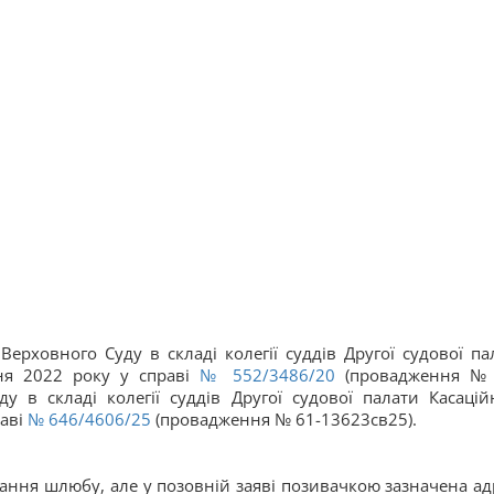
Верховного Суду в складі колегії суддів Другої судової па
вня 2022 року у справі
№ 552/3486/20
(провадження №
у в складі колегії суддів Другої судової палати Касацій
раві
№ 646/4606/25
(провадження № 61-13623св25).
ання шлюбу, але у позовній заяві позивачкою зазначена ад