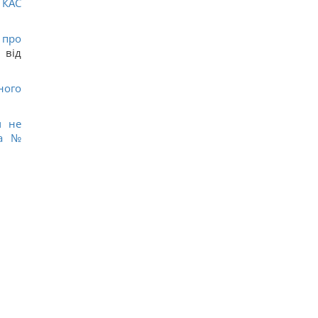
С
КАС
 про
0
від
ного
ч не
ва
№