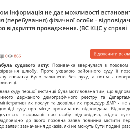
дом інформація не дає можливості встанови
 (перебування) фізичної особи - відповідач
ро відкриття провадження. (ВС КЦС у справі
Відключити рекл
0
866
абула судового акту:
Позивачка звернулася з позовом
зірвання шлюбу. Проте ухвалою районного суду її поз
яву спочатку було залишено без руху, а потім - повер
зивачці.
вала суду першої інстанції була мотивована тим, що відпові
иного держаного демографічного реєстру та Департам
міністративних послуг та дозвільних процедур ДМР - не 
дповіді суду про місце проживання відповідача. Відповід
дсутність інформації про особу відповідача, згідно пун
відповідно до якого позовна заява повинна містити пер
о заяви; зазначення доказів, які не можуть бути подані разо