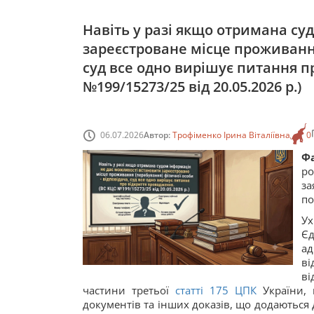
Навіть у разі якщо отримана су
зареєстроване місце проживання
суд все одно вирішує питання п
№199/15273/25 від 20.05.2026 р.)
06.07.2026
Автор:
Трофіменко Ірина Віталіївна
0
Ф
ро
за
по
Ух
Єд
ад
ві
ві
частини третьої
статті
175
ЦПК
України, 
документів та інших доказів, що додаються д