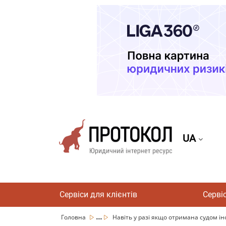
UA
Сервіси для клієнтів
Серві
...
Головна
Навіть у разі якщо отримана судом ін