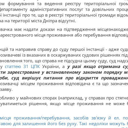
ілом формування та ведення реєстру територіальної гро
Департаменту адміністративних послуг та довільних проц
 інстанції про те, що в реєстрі територіальної громади відом
 на території міста Дніпра відсутні.
зивачка має надати докази на підтвердження місцезнаходж
зареєстрованого місця проживання або перебування відпові
нцій та направив справу до суду першої інстанції - адже суд
озивачеві із вказаних в оскаржуваних судових рішеннях під
тановлення того, що справа не підсудна цьому суду, суд надс
ому
статтею
31
ЦПК
України, а
у разі якщо отримана с
ти зареєстроване у встановленому законом порядку м
соби, суд вирішує питання про відкриття проваджен
озивачці місцем проживання відповідача є та що зазначе
заяву.
собливо у майнових спорах (наприклад, у справах про стягн
онуватиметься рішення, якщо місце проживання не може 
місця проживання/перебування, засобів зв'язку й ел. п
тавою для залишення його без руху. Такі недоліки можуть 