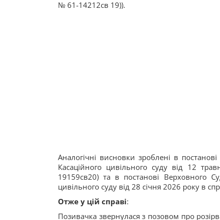
№ 61-14212св 19)).
Аналогічні висновки зроблені в постанові 
Касаційного цивільного суду від 12 тра
19159св20) та в постанові Верховного Суд
цивільного суду від 28 січня 2026 року в сп
Отже у цій справі
:
Позивачка звернулася з позовом про розірв