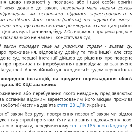
ення щодо наявності у позивача або іншої особи оригін
ії яких додано до заяви,
позивачка мала надати доказ
відповідача чи останнього відомого зареєстрованого м
и постійного його заняття (роботи), що надало би змогу 
щодо того, що справа матиме розглядатися
саме цим райо
Дніпро, вул. Грінченка, буд. 225, відомості про реєстрацію 
и позивачкою не надані - констатував суд.
й закон покладає саме на учасників справи - вказав су
про проживання, відповідну довіку та таке інше), але сто
дене суд першої інстанції дійшов до рішення про поверн
зів про проживання (перебування) відповідача за зазначен
ідсудності. Апеляційний суд погодився із судом першої інстан
попередніх інстанцій, на предмет перекладання обов’
дача. ВС КЦС зазначив:
проживання або перебування якого невідоме, пред`являютьс
за останнім відомим зареєстрованим його місцем прожив
 (роботи) (частина дев`ята
статті
28
ЦПК
України).
овної заяви без руху, повернення позовної заяви чи відмо
ження у справі протягом п`яти днів з дня надходження позо
оданої в порядку, передбаченому
статтею 185 цього Кодексу
. 
 має статусу підприємця, суд відкриває провадження не піз