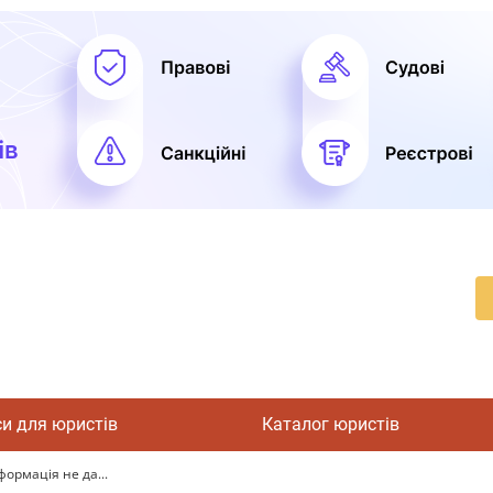
си для юристів
Каталог юристів
формація не да...