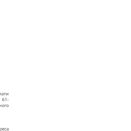
лати
 61-
ного
реса