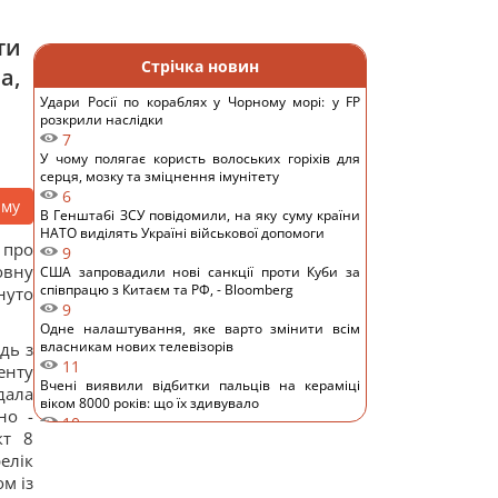
ти
Стрічка новин
а,
Удари Росії по кораблях у Чорному морі: у FP
розкрили наслідки
7
У чому полягає користь волоських горіхів для
серця, мозку та зміцнення імунітету
6
аму
В Генштабі ЗСУ повідомили, на яку суму країни
НАТО виділять Україні військової допомоги
 про
9
овну
США запровадили нові санкції проти Куби за
співпрацю з Китаєм та РФ, - Bloomberg
нуто
9
Одне налаштування, яке варто змінити всім
власникам нових телевізорів
дь з
11
енту
Вчені виявили відбитки пальців на кераміці
дала
віком 8000 років: що їх здивувало
но -
10
кт 8
Україна ставить Путіна на передвиборчий
елік
годинник, - Newsweek
14
м із