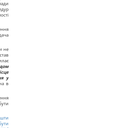
мади
едур
ості
ення
дача
и не
став
илає
удом
ісце
ня у
на в
ення
бути
ошти
бути