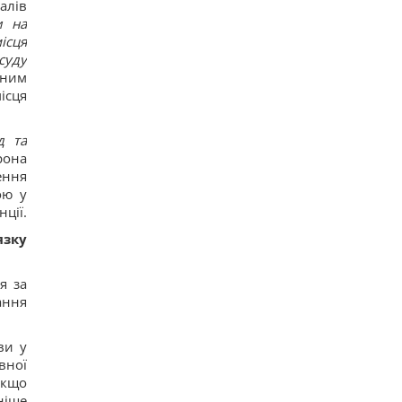
Така зброя є лише у кількох країн: Зеленський
алів
про створення української балістики
и на
12
ісця
Частина ракети SpaceX розбилася об Місяць:
суду
вчені розповіли про побачене в телескоп
нним
12
Нікітюк з однорічним сином вирушила на
місця
відпочинок у гори та нарвалася на хейт
12
Супутник Сатурна обертається настільки
д та
повільно, що його доба триває майже 16 днів
рона
14
ення
У Україні з'явиться нове свято: що будуть
ою у
відзначати 8 серпня
ції.
10
7 серпня: церковне свято сьогодні, чому
язку
потрібно обов’язково подати милостиню
17
Нацбанк послабив гривню: офіційний курс
я за
валют на п’ятницю
ання
11
Росіяни завдали ударів по Дніпропетровщині:
загинуло пʼятеро людей, багато поранених
ви у
16
вної
Загадка із сірниками, у якій правильна відповідь
Якщо
ховається в одному русі
12
ніше