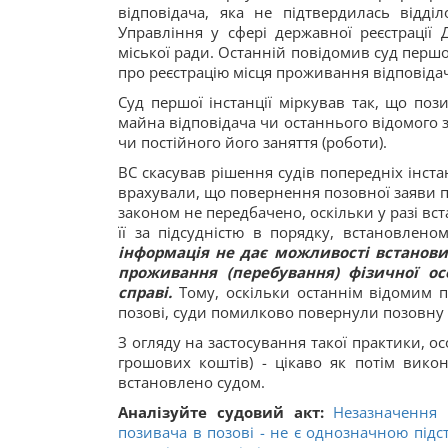
відповідача, яка не підтвердилась відд
Управління у сфері державної реєстрації 
міської ради. Останній повідомив суд першої
про реєстрацію місця проживання відповідача
Суд першої інстанції міркував так, що по
майна відповідача чи останнього відомого 
чи постійного його заняття (роботи).
ВС скасував рішення судів попередніх інста
врахували, що повернення позовної заяви п
законом не передбачено, оскільки у разі вс
її за підсудністю в порядку, встановлен
інформація не дає можливості встанови
проживання (перебування) фізичної о
справі.
Тому, оскільки останнім відомим п
позові, суди помилково повернули позовну 
З огляду на застосування такої практики, о
грошових коштів) - цікаво як потім вик
встановлено судом.
Аналізуйте судовий акт:
Незазначення 
позивача в позові - не є однозначною підс