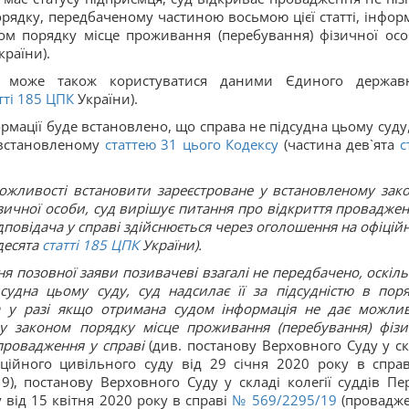
рядку, передбаченому частиною восьмою цієї статті, інформ
ом порядку місце проживання (перебування) фізичної осо
країни).
і може також користуватися даними Єдиного держав
тті
185
ЦПК
України).
мації буде встановлено, що справа не підсудна цьому суду,
, встановленому
статтею 31 цього Кодексу
(частина дев`ята
с
ожливості встановити зареєстроване у встановленому зак
зичної особи, суд вирішує питання про відкриття проваджен
дповідача у справі здійснюється через оголошення на офіцій
десята
статті
185
ЦПК
України
).
я позовної заяви позивачеві взагалі не передбачено, оскіль
судна цьому суду, суд надсилає її за підсудністю в поря
а у разі якщо отримана судом інформація не дає можлив
у законом порядку місце проживання (перебування) фізи
провадження у справі
(див. постанову Верховного Суду у ск
саційного цивільного суду від 29 січня 2020 року в спра
, постанову Верховного Суду у складі колегії суддів Пе
 від 15 квітня 2020 року в справі
№ 569/2295/19
(провадж