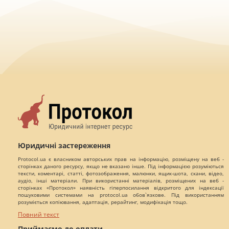
Юридичні застереження
Protocol.ua є власником авторських прав на інформацію, розміщену на веб -
сторінках даного ресурсу, якщо не вказано інше. Під інформацією розуміються
тексти, коментарі, статті, фотозображення, малюнки, ящик-шота, скани, відео,
аудіо, інші матеріали. При використанні матеріалів, розміщених на веб -
сторінках «Протокол» наявність гіперпосилання відкритого для індексації
пошуковими системами на protocol.ua обов`язкове. Під використанням
розуміється копіювання, адаптація, рерайтинг, модифікація тощо.
Повний текст
Приймаємо до оплати