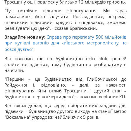
Троєщину оцінювалося у близько 12 мільярдів гривень.
"Тут потрібне пільгове фінансування. Ми зараз
намагаємося його залучити. Розглядається, зокрема,
японський пільговий кредит, і сподіваюся, зможемо
реалізувати цю ідею", - сказав Брагінський.
Згадайте новину:
Справа про переплату 500 мільйонів
при купівлі вагонів для київського метрополітену не
розслідується
Він пояснив, що на будівництво всієї лінії грошей
знайти не вдасться, тому будівництво розбиватимуть
на етапи.
"Перший – це будівництво від Глибочицької до
Райдужної і, відповідно, - далі, за наявності
фінансування, йти вглиб Троєщини. І другий етап –
будівництво першої черги депо", - пояснив керівник КП.
Він також додав, що серед пріоритетних завдань для
підземки – будівництво другого виходу на станції метро
"Вокзальна" упродовж найближчих 5 років.