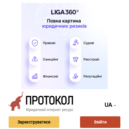
UA
Зареєструватися
Ввійти