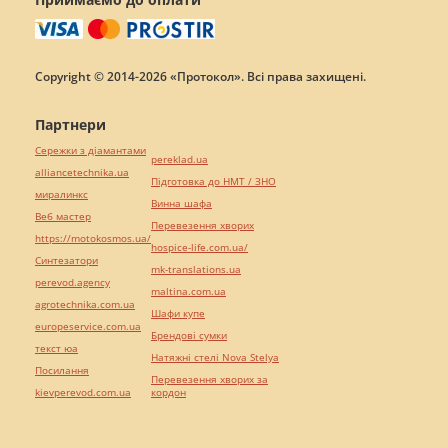
Copyright © 2014-2026 «Протокол». Всі права захищені.
Партнери
Сережки з діамантами
pereklad.ua
alliancetechnika.ua
Підготовка до НМТ / ЗНО
миралинкс
Винна шафа
Веб мастер
Перевезення хворих
https://motokosmos.ua/
hospice-life.com.ua/
Синтезатори
mk-translations.ua
perevod.agency
maltina.com.ua
agrotechnika.com.ua
Шафи купе
europeservice.com.ua
Брендові сумки
текст юа
Натяжні стелі Nova Stelya
Посилання
Перевезення хворих за
kievperevod.com.ua
кордон