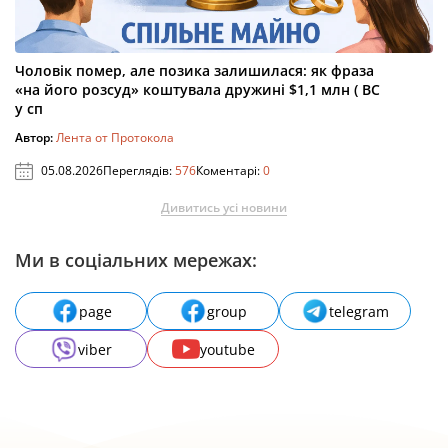
Чоловік помер, але позика залишилася: як фраза
«на його розсуд» коштувала дружині $1,1 млн ( ВС
у сп
Автор:
Лента от Протокола
05.08.2026
Переглядів:
576
Коментарі:
0
Дивитись усі новини
Ми в соціальних мережах:
page
group
telegram
viber
youtube