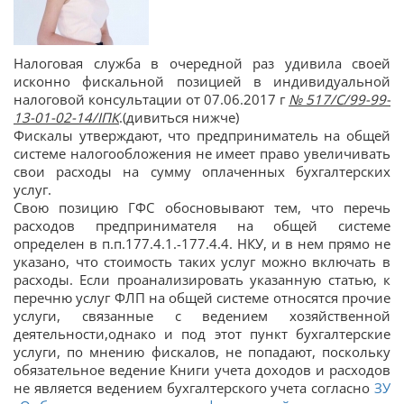
Налоговая служба в очередной раз удивила своей
исконно фискальной позицией в индивидуальной
налоговой консультации от 07.06.2017 г
№ 517/С/99-99-
13-01-02-14/ІПК
.(дивиться нижче)
Фискалы утверждают, что предприниматель на общей
системе налогообложения не имеет право увеличивать
свои расходы на сумму оплаченных бухгалтерских
услуг.
Свою позицию ГФС обосновывают тем, что перечь
расходов предпринимателя на общей системе
определен в п.п.177.4.1.-177.4.4. НКУ, и в нем прямо не
указано, что стоимость таких услуг можно включать в
расходы. Если проанализировать указанную статью, к
перечню услуг ФЛП на общей системе относятся прочие
услуги, связанные с ведением хозяйственной
деятельности,однако и под этот пункт бухгалтерские
услуги, по мнению фискалов, не попадают, поскольку
обязательное ведение Книги учета доходов и расходов
не является ведением бухгалтерского учета согласно
ЗУ