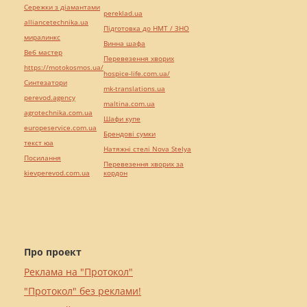
Сережки з діамантами
pereklad.ua
alliancetechnika.ua
Підготовка до НМТ / ЗНО
миралинкс
Винна шафа
Веб мастер
Перевезення хворих
https://motokosmos.ua/
hospice-life.com.ua/
Синтезатори
mk-translations.ua
perevod.agency
maltina.com.ua
agrotechnika.com.ua
Шафи купе
europeservice.com.ua
Брендові сумки
текст юа
Натяжні стелі Nova Stelya
Посилання
Перевезення хворих за
kievperevod.com.ua
кордон
Про проект
Реклама на "Протокол"
"Протокол" без реклами!