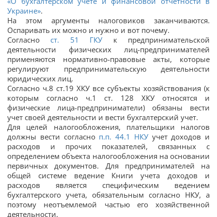
«О бухгалтерском учете и финансовой отчетности в
Украине»
.
На этом аргументы налоговиков заканчиваются.
Оспаривать их можно и нужно и вот почему.
Согласно
ст.
51
ГКУ
к предпринимательской
деятельности физических лиц-предпринимателей
применяются нормативно-правовые акты, которые
регулируют предпринимательскую деятельности
юридических лиц.
Согласно ч.8 ст.19 ХКУ все субъекты хозяйствования (к
которым согласно ч.1 ст. 128 ХКУ относятся и
физические лица-предприниматели) обязаны вести
учет своей деятельности и вести бухгалтерский учет.
Для целей налогообложения, плательщики налогов
должны вести согласно
п.п. 44.1 НКУ
учет доходов и
расходов и прочих показателей, связанных с
определением объекта налогообложения на основании
первичных документов. Для предпринимателей на
общей системе ведение Книги учета доходов и
расходов является специфическим ведением
бухгалтерского учета, обязательным согласно НКУ, а
поэтому неотъемлемой частью его хозяйственной
деятельности.