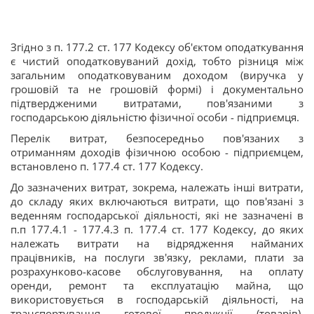
Згідно з п. 177.2 ст. 177 Кодексу об'єктом оподаткування
є чистий оподатковуваний дохід, тобто різниця між
загальним оподатковуваним доходом (виручка у
грошовій та не грошовій формі) і документально
підтвердженими витратами, пов'язаними з
господарською діяльністю фізичної особи - підприємця.
Перелік витрат, безпосередньо пов'язаних з
отриманням доходів фізичною особою - підприємцем,
встановлено п. 177.4 ст. 177 Кодексу.
До зазначених витрат, зокрема, належать інші витрати,
до складу яких включаються витрати, що пов'язані з
веденням господарської діяльності, які не зазначені в
п.п 177.4.1 - 177.4.3 п. 177.4 ст. 177 Кодексу, до яких
належать витрати на відрядження найманих
працівників, на послуги зв'язку, реклами, плати за
розрахунково-касове обслуговування, на оплату
оренди, ремонт та експлуатацію майна, що
використовується в господарській діяльності, на
транспортування готової продукції (товарів),