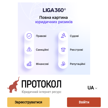
UA
Зареєструватися
Ввійти