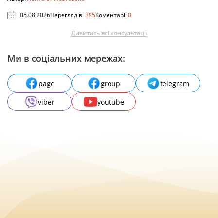
05.08.2026
Переглядів:
395
Коментарі:
0
Дивитись всі консультації
Ми в соціальних мережах:
page
group
telegram
viber
youtube