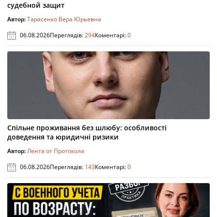
судебной защит
Автор:
Тарасенко Вера Юрьевна
06.08.2026
Переглядів:
294
Коментарі:
0
Спільне проживання без шлюбу: особливості
доведення та юридичні ризики
Автор:
Лента от Протокола
06.08.2026
Переглядів:
143
Коментарі:
0