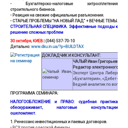
•
Бухгалтерско-налоговые хитросплетения
строительного бизнеса.
•
Реакция на свежие официальные разъяснения.
•
СТАРЫЕ ПРОБЛЕМЫ "НА НОВЫЙ ЛАД" + ВЕЧНЫЕ ТЕМЫ.
СТРОИТЕЛЬНАЯ СПЕЦИФИКА.
Эффективные подходы к
решению сложных проблем
30 октября, КИЕВ
|
(044) 537-70-10
Детально:
www.dku.in.ua/?p=BUILDTAX
ДОКЛАДЧИК И КОНСУЛЬТАНТ:
ЧАЛЫЙ Иван Григорьевич,
Редактор электронного издан
Эксперт Центра Либермана. 
«Бухгалтерия», «Дебет-креди
Ведуий аналитик по вопросам
ПРОГРАММА СЕМИНАРА:
НАЛОГООБЛОЖЕНИЕ и ПРАВО: судебная практика
обескураживает, налоговые консультации
ошеломляют.
1. Ренессанс инвестиционных и паевых договоров.
• ВСУ против одесской фемиды.