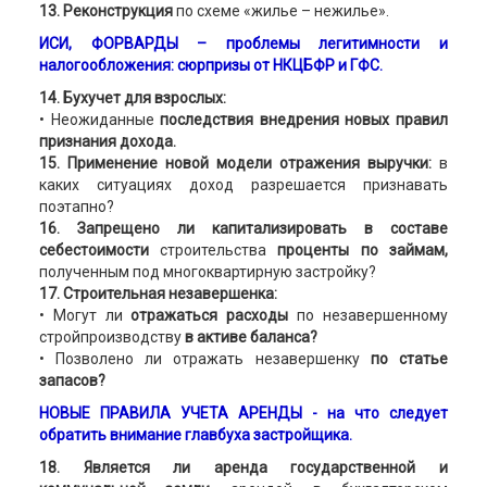
13. Реконструкция
по схеме «жилье – нежилье».
ИСИ, ФОРВАРДЫ – проблемы легитимности и
налогообложения: сюрпризы от НКЦБФР и ГФС.
14. Бухучет для взрослых:
• Неожиданные
последствия внедрения новых правил
признания дохода.
15. Применение новой модели отражения выручки:
в
каких ситуациях доход разрешается признавать
поэтапно?
16. Запрещено ли капитализировать в составе
себестоимости
строительства
проценты по займам,
полученным под многоквартирную застройку?
17. Строительная незавершенка:
• Могут ли
отражаться расходы
по незавершенному
стройпроизводству
в активе баланса?
• Позволено ли отражать незавершенку
по статье
запасов?
НОВЫЕ ПРАВИЛА УЧЕТА АРЕНДЫ - на что следует
обратить внимание главбуха застройщика.
18. Является ли аренда государственной и