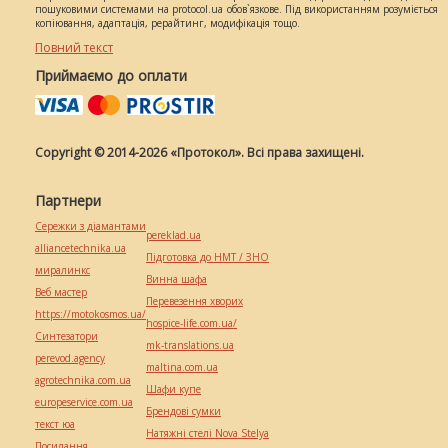
пошуковими системами на protocol.ua обов`язкове. Під використанням розуміється
копіювання, адаптація, рерайтинг, модифікація тощо.
Повний текст
Приймаємо до оплати
Copyright © 2014-2026 «Протокол». Всі права захищені.
Партнери
Сережки з діамантами
pereklad.ua
alliancetechnika.ua
Підготовка до НМТ / ЗНО
миралинкс
Винна шафа
Веб мастер
Перевезення хворих
https://motokosmos.ua/
hospice-life.com.ua/
Синтезатори
mk-translations.ua
perevod.agency
maltina.com.ua
agrotechnika.com.ua
Шафи купе
europeservice.com.ua
Брендові сумки
текст юа
Натяжні стелі Nova Stelya
Посилання