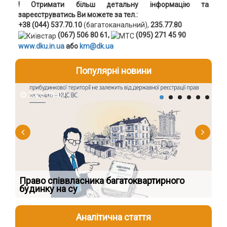
! Отримати більш детальну інформацію та
зареєструватись Ви можете за тел.:
+38 (044) 537.70.10
(багатоканальний),
235.77.80
(067) 506 80 61,
(095) 271 45 90
www.dku.in.ua
або
km@dk.ua
Популярні новини
2026-08-07
2
к
Право співвласника багатоквартирного
Як
будинку на су
шк
Аналітична стаття