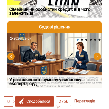
Сімейний чи особистий кредит: від чого
Пр
залежить ві
по
Судові рішення
2026-08-07
2
У разі наявності сумніву у висновку
Як
експерта, суд
вк
0
2766
Переглядів
Сподобалося