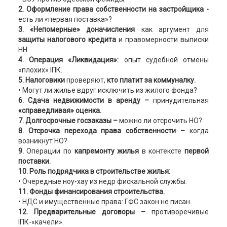
2. Оформление права собственности на застройщика -
есть ли «первая поставка»?
3. «Непомерные» доначисления
как аргумент для
защиты налогового кредита
и правомерности выписки
НН.
4. Операция «Ликвидация»:
опыт судебной отмены
«плохих» ІПК.
5.
Налоговики
проверяют,
кто платит за коммуналку.
• Могут ли жилье вдруг исключить из жилого фонда?
6. Сдача недвижимости в аренду –
принудительная
«справедливая» оценка.
7. Долгосрочные госзаказы –
можно ли отсрочить НО?
8. Отсрочка перехода права собственности –
когда
возникнут НО?
9.
Операции по
капремонту жилья
в контексте
первой
поставки.
10. Роль подрядчика в строительстве жилья:
• Очередные ноу-хау из недр фискальной службы.
11. Фонды финансирования строительства.
• НДС и имущественные права: ГФС закон не писан.
12. Предварительные договоры –
противоречивые
ІПК-«качели».