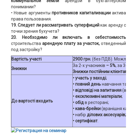
коммунальной земли
арендой в бухгалтерском
понимании?
• Новые аргументы
противников капитализации
актива
права пользования.
19. Следует ли рассматривать суперфиций
как аренду с
точки зрения бухучета?
20. Необходимо ли включать в себестоимость
строительства
арендную плату за участок,
отведенный
под застройку?
Вартість участі
2900 грн.
(без ПДВ). Можлива о
За 2-х учасників
– 5%
, за 3-х та
Знижки
Знижки постійним клієнтам.
Зни
• участь у заході;
•
повний день
навчання та конс
• відповіді на запитаняя
(в т.ч.
•
ексклюзивні матеріали
;
До вартості входить
•
обід
в ресторані;
• кава-брейки
(вранішня кава + 
•
набір
ділових аксесуарів;
•
сертифікат
.