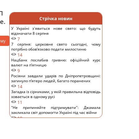
П
Стрічка новин
е.
У Україні з'явиться нове свято: що будуть
відзначати 8 серпня
7
аму
7 серпня: церковне свято сьогодні, чому
потрібно обов’язково подати милостиню
14
Нацбанк послабив гривню: офіційний курс
валют на п’ятницю
9
Росіяни завдали ударів по Дніпропетровщині:
загинуло пʼятеро людей, багато поранених
14
Загадка із сірниками, у якій правильна відповідь
ховається в одному русі
11
"Не припиняйте підтримувати": Джамала
закликала світ допомогти Україні під час війни
10
Прийом "Мунджаро" може знизити
ризик серцевих нападів, але є нюанс, -
дослідження
12