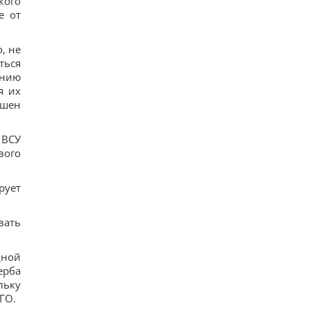
кого
е от
, не
ться
анию
я их
ишен
 ВСУ
вого
рует
вать
дной
ерба
льку
ГО.