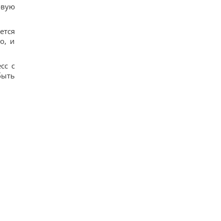
овую
ется
о, и
сс с
быть