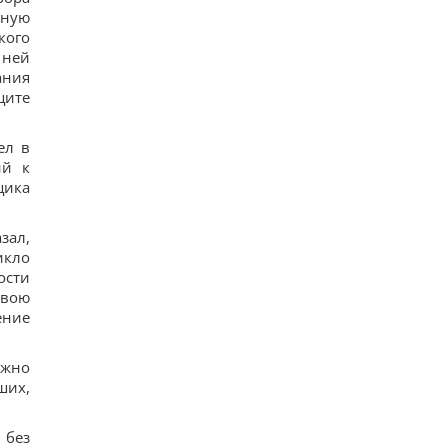
19
бную
Подружжя придбало недорогий будинок в Італії,
кого
але незабаром виявився головний підступ
 ней
22
ания
4 дати народження людей, які найлегше
пробачають
щите
22
Шестимісячним немовлятам показали павуків і
ел в
квіти: реакція очей здивувала вчених
19
ий к
Над Землею зійшов Оленячий Місяць: як це
щика
вплине на знаки зодіаку
22
зал,
икло
ости
свою
ение
ожно
ших,
 без