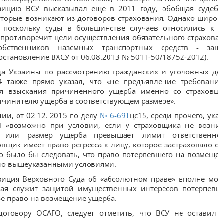
зицию ВСУ высказывал еще в 2011 году, обобщая суде
оторые возникают из договоров страхования. Однако широ
 поскольку суды в большинстве случаев относились к
 «противоречит цели осуществления обязательного страхов
 собственников наземных транспортных средств - за
остановление ВХСУ от 06.08.2013 № 5011-50/18752-2012).
да Украины по рассмотрению гражданских и уголовных д
 также прямо указал, что «не предъявление требован
я взыскания причиненного ущерба именно со страхов
ричинителю ущерба в соответствующем размере».
и, от 02.12. 2015 по делу
№ 6-691
цс15, среди прочего, ука
 «возможно при условии, если у страховщика не возн
, или размер ущерба превышает лимит ответственн
ховщик имеет право регресса к лицу, которое застраховало 
но было бы следовать, что право потерпевшего на возмещ
ено вышеуказанными условиями.
озиция Верховного Суда об «абсолютном праве» вполне м
рая служит защитой имущественных интересов потерпев
ое право на возмещение ущерба.
 договору ОСАГО, следует отметить, что ВСУ не оставил