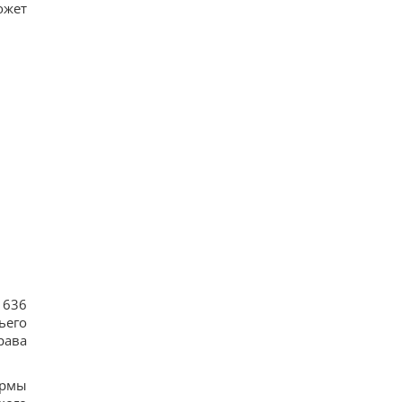
ожет
 636
ьего
рава
ормы