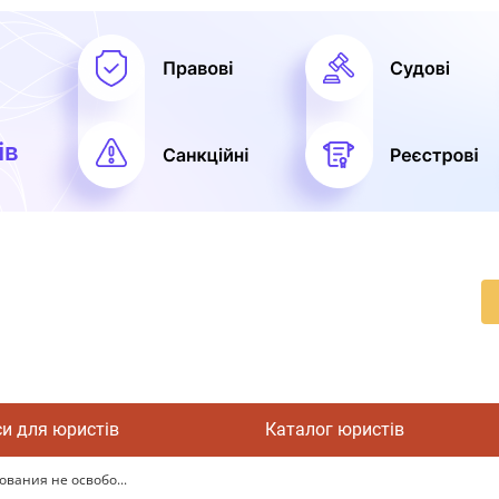
си для юристів
Каталог юристів
вания не освобо...