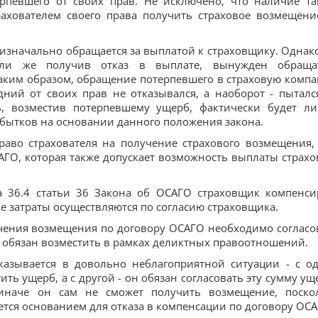
рпевшего от своих прав. Не исключено, что наличие та
ахователем своего права получить страховое возмещени
изначально обращается за выплатой к страховщику. Однако
ли же получив отказ в выплате, вынужден обраща
аким образом, обращение потерпевшего в страховую комп
дний от своих прав не отказывался, а наоборот - пыталс
ль, возместив потерпевшему ущерб, фактически будет л
бытков на основании данного положения закона.
раво страхователя на получение страхового возмещения,
ГО, которая также допускает возможность выплаты страхо
а 36.4 статьи 36 Закона об ОСАГО страховщик компенси
ие затраты осуществляются по согласию страховщика.
учения возмещения по договору ОСАГО необходимо согласо
 обязан возместить в рамках деликтных правоотношений.
казывается в довольно неблагоприятной ситуации - с о
ть ущерб, а с другой - он обязан согласовать эту сумму ущ
 иначе он сам не сможет получить возмещение, поско
ется основанием для отказа в компенсации по договору ОСА