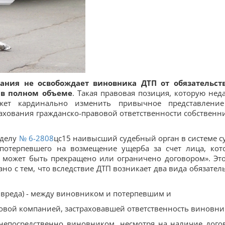
вания не освобождает виновника ДТП от обязательст
в полном объеме
. Такая правовая позиция, которую нед
жет кардинально изменить привычное представлени
ахования гражданско-правовой ответственности собственн
 делу
№ 6-2808
цс15 наивысший судебный орган в системе с
потерпевшего на возмещение ущерба за счет лица, кот
 может быть прекращено или ограничено договором». Это
ано с тем, что вследствие ДТП возникает два вида обязатель
я вреда) - между виновником и потерпевшим и
ховой компанией, застраховавшей ответственность виновни
непосредственно виновником, несмотря на наличие дого