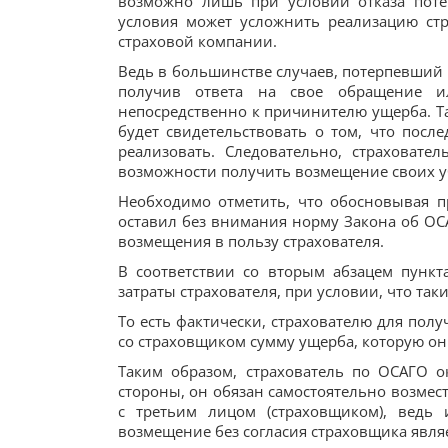
возможно лишь при условии отказа поте
условия может усложнить реализацию стр
страховой компании.
Ведь в большинстве случаев, потерпевший 
получив ответа на свое обращение и
непосредственно к причинителю ущерба. Т
будет свидетельствовать о том, что после
реализовать. Следовательно, страховате
возможности получить возмещение своих у
Необходимо отметить, что обосновывая п
оставил без внимания норму Закона об ОСА
возмещения в пользу страхователя.
В соответствии со вторым абзацем пункт
затраты страхователя, при условии, что так
То есть фактически, страхователю для пол
со страховщиком сумму ущерба, которую он
Таким образом, страхователь по ОСАГО о
стороны, он обязан самостоятельно возмести
с третьим лицом (страховщиком), ведь
возмещение без согласия страховщика явля