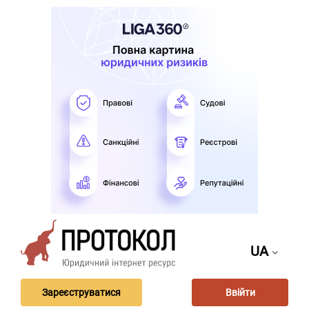
UA
Зареєструватися
Ввійти