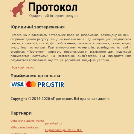
Юридичні застереження
Protocol.ua є власником авторських прав на інформацію, розміщену на веб -
сторінках даного ресурсу, якщо не вказано інше. Під інформацією розуміються
тексти, коментарі, статті, фотозображення, малюнки, ящик-шота, скани, відео,
аудіо, інші матеріали. При використанні матеріалів, розміщених на веб -
сторінках «Протокол» наявність гіперпосилання відкритого для індексації
пошуковими системами на protocol.ua обов`язкове. Під використанням
розуміється копіювання, адаптація, рерайтинг, модифікація тощо.
Повний текст
Приймаємо до оплати
Copyright © 2014-2026 «Протокол». Всі права захищені.
Партнери
Сережки з діамантами
pereklad.ua
alliancetechnika.ua
Підготовка до НМТ / ЗНО
миралинкс