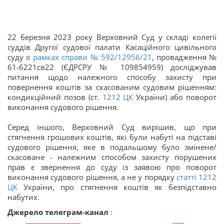
22 березня 2023 року Верховний Суд у складі колегії
суддів Другої судової палати Касаційного цивільного
суду
в рамках справи
№ 592/12956/21
, провадження №
61-6221св22 (ЄДРСРУ № 109854959) досліджував
питання щодо належного способу захисту при
повернення коштів за скасованим судовим рішенням:
кондикційний позов (ст.
1212
ЦК
України) або поворот
виконання судового рішення.
Серед іншого, Верховний Суд вирішив, що при
стягнення грошових коштів, які були набуті на підставі
судового рішення, яке в подальшому було змінене/
скасоване - належним способом захисту порушених
прав є звернення до суду із заявою про поворот
виконання судового рішення, а не у порядку
статті
1212
ЦК
України, про стягнення коштів як безпідставно
набутих.
Джерело телеграм-канал
: