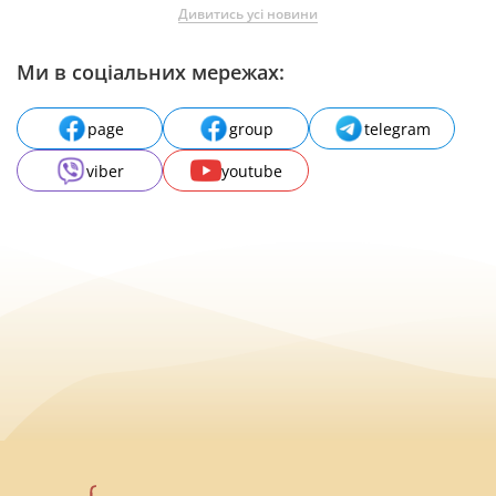
Дивитись усі новини
Ми в соціальних мережах:
page
group
telegram
viber
youtube