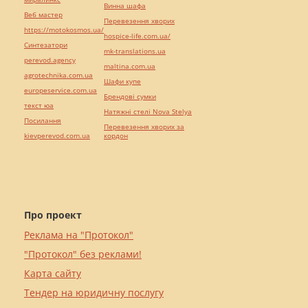
Винна шафа
Веб мастер
Перевезення хворих
https://motokosmos.ua/
hospice-life.com.ua/
Синтезатори
mk-translations.ua
perevod.agency
maltina.com.ua
agrotechnika.com.ua
Шафи купе
europeservice.com.ua
Брендові сумки
текст юа
Натяжні стелі Nova Stelya
Посилання
Перевезення хворих за
kievperevod.com.ua
кордон
Про проект
Реклама на "Протокол"
"Протокол" без реклами!
Карта сайту
Тендер на юридичну послугу