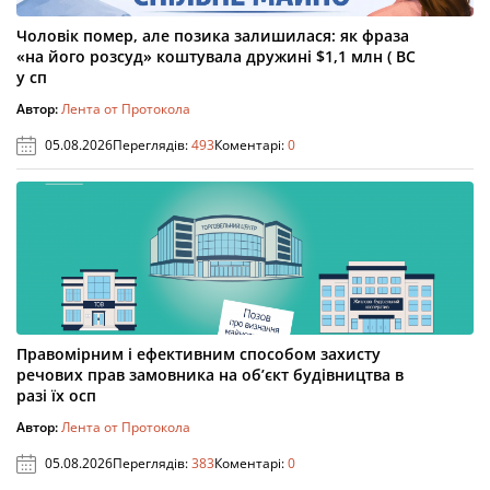
Чоловік помер, але позика залишилася: як фраза
«на його розсуд» коштувала дружині $1,1 млн ( ВС
у сп
Автор:
Лента от Протокола
05.08.2026
Переглядів:
493
Коментарі:
0
Правомірним і ефективним способом захисту
речових прав замовника на об’єкт будівництва в
разі їх осп
Автор:
Лента от Протокола
05.08.2026
Переглядів:
383
Коментарі:
0