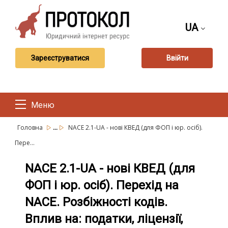
UA
Зареєструватися
Ввійти
Меню
...
Головна
NACE 2.1-UA - нові КВЕД (для ФОП і юр. осіб).
Пере...
NACE 2.1-UA - нові КВЕД (для
ФОП і юр. осіб). Перехід на
NACE. Розбіжності кодів.
Вплив на: податки, ліцензії,