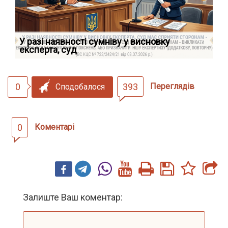
У разі наявності сумніву у висновку
Як
експерта, суд
вк
0
393
Переглядів
Сподобалося
0
Коментарі
Залиште Ваш коментар: