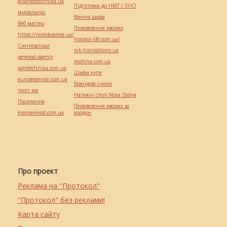
alliancetechnika.ua
Підготовка до НМТ / ЗНО
миралинкс
Винна шафа
Веб мастер
Перевезення хворих
https://motokosmos.ua/
hospice-life.com.ua/
Синтезатори
mk-translations.ua
perevod.agency
maltina.com.ua
agrotechnika.com.ua
Шафи купе
europeservice.com.ua
Брендові сумки
текст юа
Натяжні стелі Nova Stelya
Посилання
Перевезення хворих за
kievperevod.com.ua
кордон
Про проект
Реклама на "Протокол"
"Протокол" без реклами!
Карта сайту