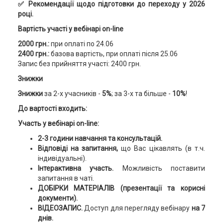
✅ Рекомендації щодо підготовки до переходу у 2026
році.
Вартість участі у вебінарі on-line
2000 грн.:
при оплаті по 24.06
2400 грн.:
базова вартість, при оплаті після 25.06
Запис без прийняття участі: 2400 грн.
Знижки
Знижки
за 2-х учасників -
5%
; за 3-х та більше -
10%
!
До вартості входить:
Участь у вебінарі on-line:
2-3 години навчання та консультацій.
Відповіді на запитання,
що Вас цікавлять (в т.ч.
індивідуальні).
Інтерактивна участь.
Можливість поставити
запитання в чаті.
ДОБІРКИ МАТЕРІАЛІВ
(презентації та корисні
документи).
ВІДЕОЗАПИС.
Доступ для перегляду вебінару
на 7
днів.