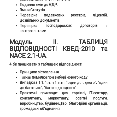
Подання змін до ЄДР.
Зміни Статутів.
Перевірка
податкових реєстрів, ліцензій,
дозвільних документів.
Перевірка
господарських договорів
з
контрагентами.
Модуль ІІ. ТАБЛИЦЯ
ВІДПОВІДНОСТІ КВЕД-2010 та
NACE 2.1-UA.
4. Як працювати з таблицею відповідності
Принципи зіставлення.
Типові
помилки при виборі нового коду.
Випадки з
1:1; 1:n; n:1; n:m: "один до одного", "один
до багатьох", "багато до одного".
Практичні приклади:
для торгівлі, IT-сектору,
консалтингу, маркетингу, освітні послуги,
виробництво, будівництво, благодійні організації,
громадські об'єднання.