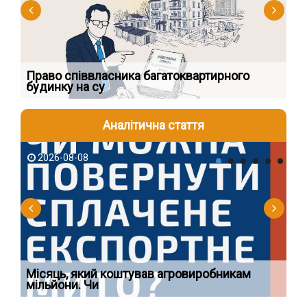
к
Право співвласника багатоквартирного
Як
будинку на су
шк
Аналітична стаття
2026-08-08
2
Ї
Місяць, який коштував агровиробникам
Ог
мільйони. Чи
що