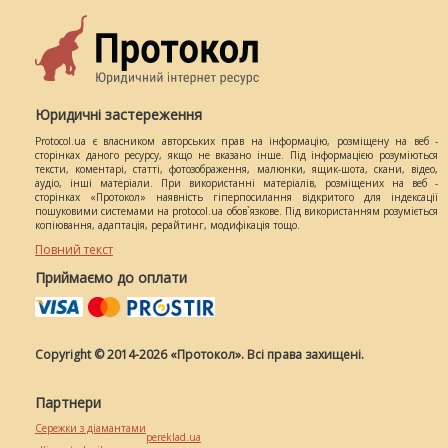
Юридичні застереження
Protocol.ua є власником авторських прав на інформацію, розміщену на веб -
сторінках даного ресурсу, якщо не вказано інше. Під інформацією розуміються
тексти, коментарі, статті, фотозображення, малюнки, ящик-шота, скани, відео,
аудіо, інші матеріали. При використанні матеріалів, розміщених на веб -
сторінках «Протокол» наявність гіперпосилання відкритого для індексації
пошуковими системами на protocol.ua обов`язкове. Під використанням розуміється
копіювання, адаптація, рерайтинг, модифікація тощо.
Повний текст
Приймаємо до оплати
Copyright © 2014-2026 «Протокол». Всі права захищені.
Партнери
Сережки з діамантами
pereklad.ua