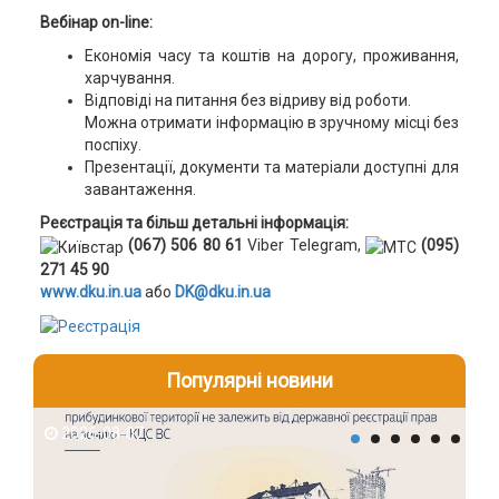
Вебінар on-line:
Економія часу та коштів на дорогу, проживання,
харчування.
Відповіді на питання без відриву від роботи.
Можна отримати інформацію в зручному місці без
поспіху.
Презентації, документи та матеріали доступні для
завантаження.
Реєстрація та більш детальні інформація:
(067) 506 80 61
Viber Telegram,
(095)
271 45 90
www.dku.in.ua
або
DK@dku.in.ua
Популярні новини
2026-08-07
2