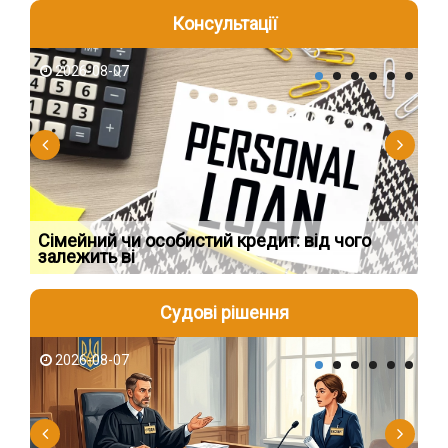
Консультації
2026-08-07
2
Сімейний чи особистий кредит: від чого
Пр
залежить ві
по
Судові рішення
2026-08-07
2