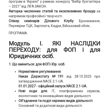
програм в Україні” у рамках конкурсу “Вибір бухгалтера
– 2021” від ЛІГА:ЗАКОН.
Авторка численних статей та ексклюзивних брошур
за
напрямом професійної творчості.
Спікер семінарів Ділового Клубу:
Бронювання,
Перевірки ТЦК, Зарплата, Кадри, Військовий облік...
ПРОГРАМА:
Модуль І. ЯКІ НАСЛІДКИ
ПЕРЕХОДУ: для ФОП і для
Юридичних осіб.
1. Що зміниться: для ФОП і Юр. осіб.
Нормативне регулювання:
Наказ Держстату №191
від 28.10.2025 про
затвердження NACE 2.1-UA.
01.01.2027 - офіційний запуск NACE 2.1-UA.
Нові коди для:
IT, платформених сервісів,
екологічних та інноваційних видів діяльності.
Об'єднання та поділ окремих видів діяльності.
Основний та додаткові види діяльності.