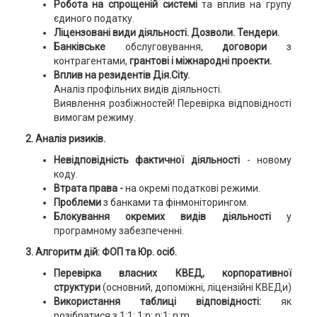
Робота на спрощеній системі
та вплив на групу
єдиного податку.
Ліцензовані види діяльності. Дозволи. Тендери.
Банківське
обслуговування,
договори
з
контрагентами,
грантові і міжнародні проекти.
Вплив на резидентів Дія.City.
Аналіз профільних видів діяльності.
Виявлення розбіжностей! Перевірка відповідності
вимогам режиму.
2. Аналіз ризиків.
Невідповідність фактичної діяльності
- новому
коду.
Втрата права -
на окремі податкові режими.
Проблеми
з банками та фінмоніторингом.
Блокування окремих видів діяльності
у
програмному забезпеченні.
3. Алгоритм дій: ФОП та Юр. осіб.
Перевірка власних КВЕД, корпоративної
структури
(основний, допоміжні, ліцензійні КВЕДи)
Використання таблиці відповідності:
як
розібратися з 1:1; 1:n; n:1; n:m