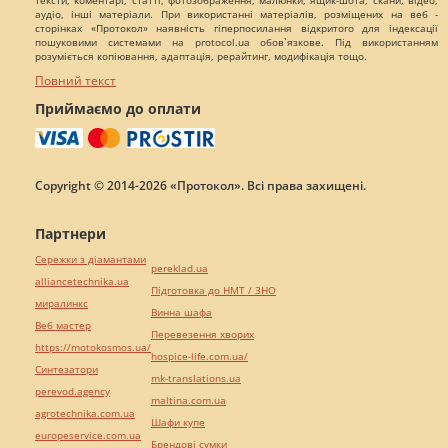
тексти, коментарі, статті, фотозображення, малюнки, ящик-шота, скани, відео,
аудіо, інші матеріали. При використанні матеріалів, розміщених на веб -
сторінках «Протокол» наявність гіперпосилання відкритого для індексації
пошуковими системами на protocol.ua обов`язкове. Під використанням
розуміється копіювання, адаптація, рерайтинг, модифікація тощо.
Повний текст
Приймаємо до оплати
Copyright © 2014-2026 «Протокол». Всі права захищені.
Партнери
Сережки з діамантами
pereklad.ua
alliancetechnika.ua
Підготовка до НМТ / ЗНО
миралинкс
Винна шафа
Веб мастер
Перевезення хворих
https://motokosmos.ua/
hospice-life.com.ua/
Синтезатори
mk-translations.ua
perevod.agency
maltina.com.ua
agrotechnika.com.ua
Шафи купе
europeservice.com.ua
Брендові сумки