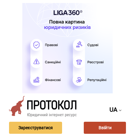
UA
Зареєструватися
Ввійти