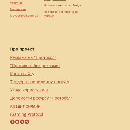
текст юа
Натяжні стелі Nova Stelya
Посилання
Перевезення хворих за
kievperevod.com.ua
кордон
Про проект
Реклама на "Протокол"
"Протокол" без реклами!
Карта сайту
Тендер на юридичну послугу
Угода користувача
Допомогти ресурсу "Протокол"
Кредит онлайн
iGaming Protocol