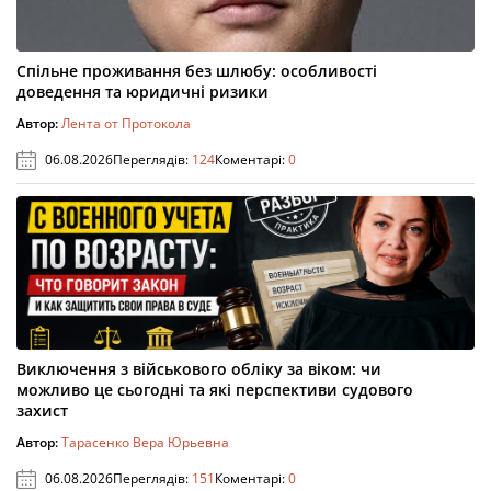
Спільне проживання без шлюбу: особливості
доведення та юридичні ризики
Автор:
Лента от Протокола
06.08.2026
Переглядів:
124
Коментарі:
0
Виключення з військового обліку за віком: чи
можливо це сьогодні та які перспективи судового
захист
Автор:
Тарасенко Вера Юрьевна
06.08.2026
Переглядів:
151
Коментарі:
0