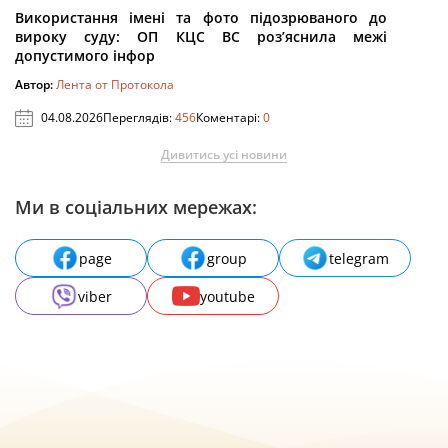
Використання імені та фото підозрюваного до
вироку суду: ОП КЦС ВС роз’яснила межі
допустимого інфор
Автор:
Лента от Протокола
04.08.2026
Переглядів:
456
Коментарі:
0
Дивитись усі новини
Ми в соціальних мережах:
page
group
telegram
viber
youtube