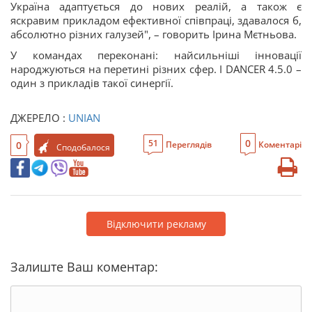
Україна адаптується до нових реалій, а також є
яскравим прикладом ефективної співпраці, здавалося б,
абсолютно різних галузей", – говорить Ірина Мєтньова.
У командах переконані: найсильніші інновації
народжуються на перетині різних сфер. І DANCER 4.5.0 –
один з прикладів такої синергії.
ДЖЕРЕЛО :
UNIAN
0
51
0
Переглядів
Коментарі
Сподобалося
Відключити рекламу
Залиште Ваш коментар: