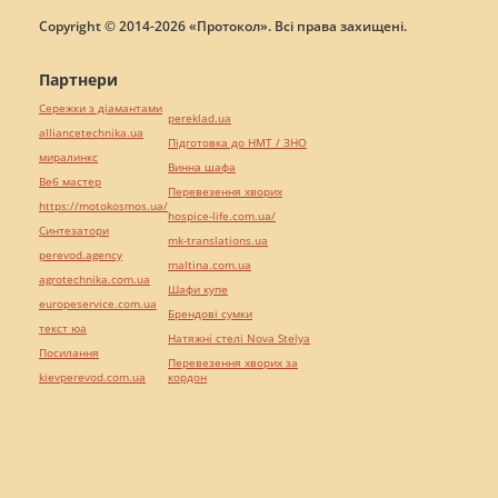
Copyright © 2014-2026 «Протокол». Всі права захищені.
Партнери
Сережки з діамантами
pereklad.ua
alliancetechnika.ua
Підготовка до НМТ / ЗНО
миралинкс
Винна шафа
Веб мастер
Перевезення хворих
https://motokosmos.ua/
hospice-life.com.ua/
Синтезатори
mk-translations.ua
perevod.agency
maltina.com.ua
agrotechnika.com.ua
Шафи купе
europeservice.com.ua
Брендові сумки
текст юа
Натяжні стелі Nova Stelya
Посилання
Перевезення хворих за
kievperevod.com.ua
кордон