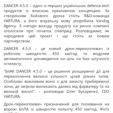
DANCER 4.5.0 – один із перших українських defence-tech
продуктів із власною креативною концепцією. За
створенням бойового дрона стоїть R&D-команда
YARTURA, а його візуальну мову розробила Vandog
Agency. З нагоди виходу продукту на ринок компанії
оголосили про початок співпраці. Розповідаємо, як
народився цей проєкт і що стоїть за новим
партнерством.
DANCER 4.5.0 – це новий дрон-перехоплювач із
робочою швидкістю 450 км/год та модулем
автоматичного донаведення на ціль на базі штучного
інтелекту.
"БпАК DANCER 4.5.0 – це рішення розширеної дії для
перехоплення великої кількості цілей різних типів.
Особливо важливим воно є для захисту прибережної
зони, де загрози виникають далеко від фарватеру та на
великій висоті", – розповідає Олег Букаренко, CEO
YARTURA.
Дрон-перехоплювач призначений для полювання на
ворожі БпЛА із швидкістю польоту 450 км/год. Фото