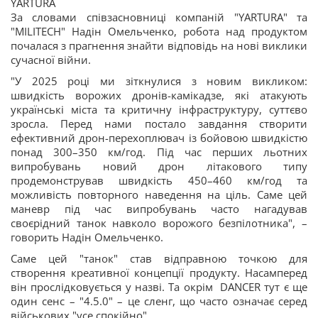
YARTURA
За словами співзасновниці компаній "YARTURA" та
"MILITECH" Надін Омельченко, робота над продуктом
почалася з прагнення знайти відповідь на нові виклики
сучасної війни.
"У 2025 році ми зіткнулися з новим викликом:
швидкість ворожих дронів-камікадзе, які атакують
українські міста та критичну інфраструктуру, суттєво
зросла. Перед нами постало завдання створити
ефективний дрон-перехоплювач із бойовою швидкістю
понад 300–350 км/год. Під час перших льотних
випробувань новий дрон літакового типу
продемонстрував швидкість 450–460 км/год та
можливість повторного наведення на ціль. Саме цей
маневр під час випробувань часто нагадував
своєрідний танок навколо ворожого безпілотника", –
говорить Надін Омельченко.
Саме цей "танок" став відправною точкою для
створення креативної концепції продукту. Насамперед
він прослідковується у назві. Та окрім DANCER тут є ще
один сенс – "4.5.0" – це сленг, що часто означає серед
військових "усе спокійно".