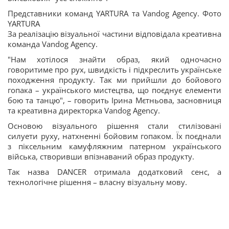
Представники команд YARTURA та Vandog Agency. Фото
YARTURA
За реалізацію візуальної частини відповідала креативна
команда Vandog Agency.
"Нам хотілося знайти образ, який одночасно
говоритиме про рух, швидкість і підкреслить українське
походження продукту. Так ми прийшли до бойового
гопака – українського мистецтва, що поєднує елементи
бою та танцю", – говорить Ірина Мєтньова, засновниця
та креативна директорка Vandog Agency.
Основою візуального рішення стали стилізовані
силуети руху, натхненні бойовим гопаком. Їх поєднали
з піксельним камуфляжним патерном українського
війська, створивши впізнаваний образ продукту.
Так назва DANCER отримала додатковий сенс, а
технологічне рішення – власну візуальну мову.