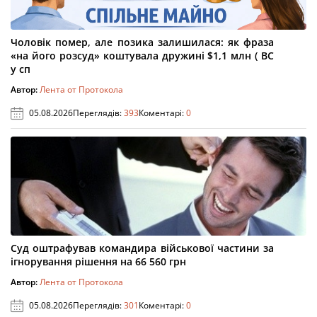
Чоловік помер, але позика залишилася: як фраза
«на його розсуд» коштувала дружині $1,1 млн ( ВС
у сп
Автор:
Лента от Протокола
05.08.2026
Переглядів:
393
Коментарі:
0
Суд оштрафував командира військової частини за
ігнорування рішення на 66 560 грн
Автор:
Лента от Протокола
05.08.2026
Переглядів:
301
Коментарі:
0