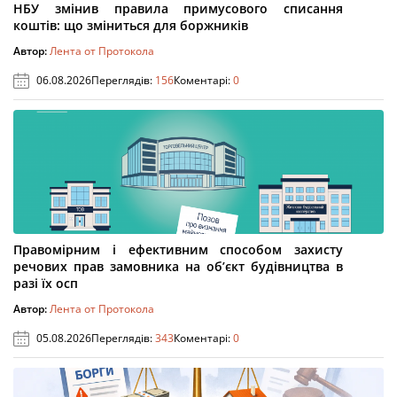
НБУ змінив правила примусового списання
коштів: що зміниться для боржників
Автор:
Лента от Протокола
06.08.2026
Переглядів:
156
Коментарі:
0
Правомірним і ефективним способом захисту
речових прав замовника на об’єкт будівництва в
разі їх осп
Автор:
Лента от Протокола
05.08.2026
Переглядів:
343
Коментарі:
0