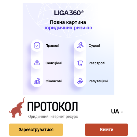
UA
Зареєструватися
Ввійти