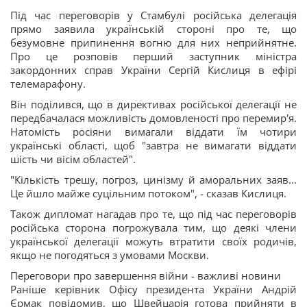
Під час переговорів у Стамбулі російська делегація
прямо заявила українській стороні про те, що
безумовне припинення вогню для них неприйнятне.
Про це розповів перший заступник міністра
закордонних справ України Сергій Кислиця в ефірі
телемарафону.
Він поділився, що в директивах російської делегації не
передбачалася можливість домовленості про перемир'я.
Натомість росіяни вимагали віддати їм чотири
українські області, щоб "завтра не вимагати віддати
шість чи вісім областей".
"Кількість трешу, погроз, цинізму й аморальних заяв...
Це йшло майже суцільним потоком", - сказав Кислиця.
Також дипломат нагадав про те, що під час переговорів
російська сторона погрожувала тим, що деякі члени
української делегації можуть втратити своїх родичів,
якщо не погодяться з умовами Москви.
Переговори про завершення війни - важливі новини
Раніше керівник Офісу президента України Андрій
Єрмак повідомив, що Швейцарія готова прийняти в