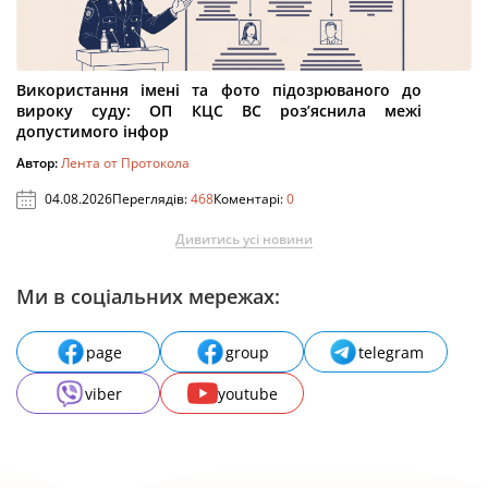
Використання імені та фото підозрюваного до
вироку суду: ОП КЦС ВС роз’яснила межі
допустимого інфор
Автор:
Лента от Протокола
04.08.2026
Переглядів:
468
Коментарі:
0
Дивитись усі новини
Ми в соціальних мережах:
page
group
telegram
viber
youtube