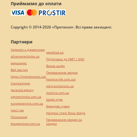
Приймаємо до оплати
Copyright © 2014-2026 «Протокол». Всі права захищені.
Партнери
Сережки з діамантами
pereklad.ua
alliancetechnika.ua
Підготовка до НМТ / ЗНО
миралинкс
Винна шафа
Веб мастер
Перевезення хворих
https://motokosmos.ua/
hospice-life.com.ua/
Синтезатори
mk-translations.ua
perevod.agency
maltina.com.ua
agrotechnika.com.ua
Шафи купе
europeservice.com.ua
Брендові сумки
текст юа
Натяжні стелі Nova Stelya
Посилання
Перевезення хворих за
kievperevod.com.ua
кордон