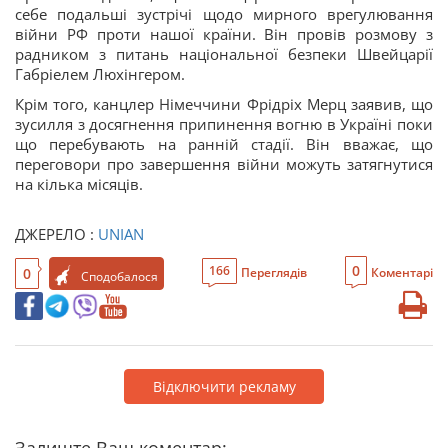
себе подальші зустрічі щодо мирного врегулювання
війни РФ проти нашої країни. Він провів розмову з
радником з питань національної безпеки Швейцарії
Габріелем Люхінгером.
Крім того, канцлер Німеччини Фрідріх Мерц заявив, що
зусилля з досягнення припинення вогню в Україні поки
що перебувають на ранній стадії. Він вважає, що
переговори про завершення війни можуть затягнутися
на кілька місяців.
ДЖЕРЕЛО :
UNIAN
0
166
0
Переглядів
Коментарі
Сподобалося
Відключити рекламу