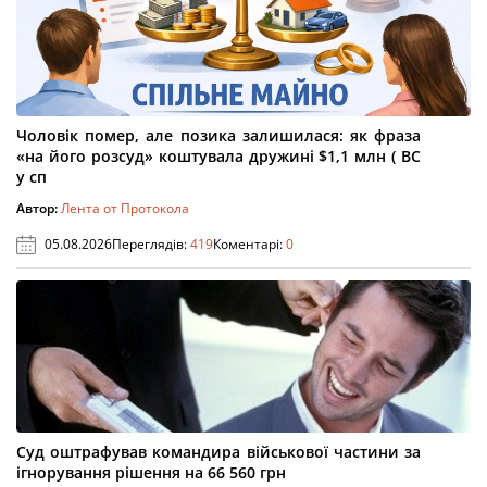
Чоловік помер, але позика залишилася: як фраза
«на його розсуд» коштувала дружині $1,1 млн ( ВС
у сп
Автор:
Лента от Протокола
05.08.2026
Переглядів:
419
Коментарі:
0
Суд оштрафував командира військової частини за
ігнорування рішення на 66 560 грн