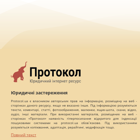
Юридичні застереження
Protocol.ua є власником авторських прав на інформацію, розміщену на веб -
сторінках даного ресурсу, якщо не вказано інше. Під інформацією розуміються
тексти, коментарі, статті, фотозображення, малюнки, ящик-шота, скани, відео,
аудіо, інші матеріали. При використанні матеріалів, розміщених на веб -
сторінках «Протокол» наявність гіперпосилання відкритого для індексації
пошуковими системами на protocol.ua обов`язкове. Під використанням
розуміється копіювання, адаптація, рерайтинг, модифікація тощо.
Повний текст