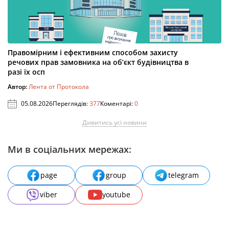
Правомірним і ефективним способом захисту
речових прав замовника на об’єкт будівництва в
разі їх осп
Автор:
Лента от Протокола
05.08.2026
Переглядів:
377
Коментарі:
0
Дивитись усі новини
Ми в соціальних мережах:
page
group
telegram
viber
youtube