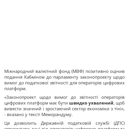
Міжнародний валютний фонд (МВФ) позитивно оцінив
подання Кабміном до парламенту законопроекту щодо
вимог до податкової звітності для операторів цифрових
платформ.
«Законопроект щодо вимог до звітності операторів
цифрових платформ має бути
швидко ухвалений
, щоб
вивести значний і зростаючий сектор економіки з тіні»,
- вказано у тексті Меморандуму.
Це дозволить Державній податковій службі (ДПС)
отримувати дані від операторів цифрових платформ та