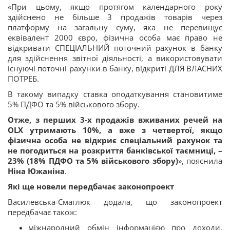
«При цьому, якщо протягом календарного року
здійснено не більше 3 продажів товарів через
платформу на загальну суму, яка не перевищує
еквівалент 2000 євро, фізична особа має право не
відкривати СПЕЦІАЛЬНИЙ поточний рахунок в банку
для здійснення звітної діяльності, а використовувати
існуючі поточні рахунки в банку, відкриті ДЛЯ ВЛАСНИХ
ПОТРЕБ.
В такому випадку ставка оподаткування становитиме
5% ПДФО та 5% військового збору.
Отже, з перших 3-х продажів вживаних речей на
OLX утримають 10%, а вже з четвертої, якщо
фізична особа не відкриє спеціальний рахунок та
не погодиться на розкриття банківської таємниці, –
23% (18% ПДФО та 5% військового збору)
», пояснила
Ніна Южаніна
.
Які ще новели передбачає законопроект
Василевська-Смаглюк додала, що законопроект
передбачає також:
міжнародний обмін інформацією про доходи,