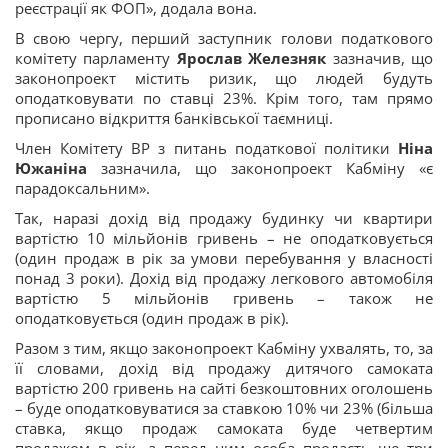
реєстрації як ФОП», додала вона.
В свою чергу, перший заступник голови податкового
комітету парламенту
Ярослав Железняк
зазначив, що
законопроект містить ризик, що людей будуть
оподатковувати по ставці 23%. Крім того, там прямо
прописано відкриття банківської таємниці.
Член Комітету ВР з питань податкової політики
Ніна
Южаніна
зазначила, що законопроект Кабміну «є
парадоксальним».
Так, наразі дохід від продажу будинку чи квартири
вартістю 10 мільйонів гривень – не оподатковується
(один продаж в рік за умови перебування у власності
понад 3 роки). Дохід від продажу легкового автомобіля
вартістю 5 мільйонів гривень – також не
оподатковується (один продаж в рік).
Разом з тим, якщо законопроект Кабміну ухвалять, то, за
її словами, дохід від продажу дитячого самоката
вартістю 200 гривень на сайті безкоштовних оголошень
– буде оподатковуватися за ставкою 10% чи 23% (більша
ставка, якщо продаж самоката буде четвертим
продажом в рік, а перед цим особа продасть ще три