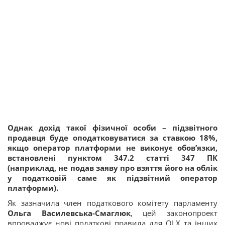
Однак дохід такої фізичної особи – підзвітного
продавця буде оподатковуватися за ставкою 18%,
якщо оператор платформи не виконує обов’язки,
встановлені пунктом 347.2 статті 347 ПК
(наприклад, не подав заяву про взяття його на облік
у податковій саме як підзвітний оператор
платформи).
Як зазначила член податкового комітету парламенту
Ольга Василевська-Смаглюк
, цей законопроект
впроваджує нові податкові правила для OLX та інших