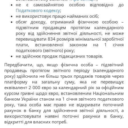
не є самозайнятою особою відповідно до
Податкового кодексу
;
не використовує працю найманих осіб;
обсяг доходу, отриманий фізичною особою –
підзвітним продавцем протягом календарного
року від здійснення звітної діяльності, не може
перевищувати 834 розмірів мінімальної заробітної
плати, встановленої законом на 1 січня
податкового (звітного) року;
не здійснює продаж підакцизних товарів.
Передбачити, що, якщо фізична особа – підзвітний
продавець протягом звітного періоду (календарного
року) здійснила не більш трьох продажів товарів через
платформу на загальну суму, яка не перевищує
еквівалент 2 000 євро за календарний рік за офіційним
курсом гривні щодо євро, встановленим Національним
банком України станом на 1 січня звітного податкового
року, така особа має право не відкривати поточний
рахунок в банку для здійснення звітної діяльності, а
використовувати наявні поточні рахунки в банку,
відкритті для власних потреб.