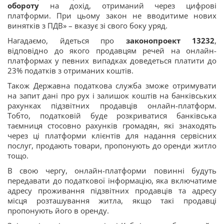
обороту
на дохід, отриманий через цифрові
платформи. При цьому закон не вводитиме нових
винятків з ПДВ» – вказує зі свого боку уряд.
Нагадаємо, йдеться про
законопроект 13232
,
відповідно до якого продавцям речей на онлайн-
платформах у певних випадках доведеться платити до
23% податків з отриманих коштів.
Також Державна податкова служба зможе отримувати
на запит дані про рух і залишок коштів на банківських
рахунках підзвітних продавців онлайн-платформ.
Тобто, податковій буде розкриватися банківська
таємниця стосовно рахунків громадян, які знаходять
через ці платформи клієнтів для надання сервісних
послуг, продають товари, пропонують до оренди житло
тощо.
В свою чергу, онлайн-платформи повинні будуть
передавати до податкової інформацію, яка включатиме
адресу проживання підзвітних продавців та адресу
місця розташування житла, якщо такі продавці
пропонують його в оренду.