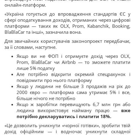
онлайн-платформ.
«Україна готується до впровадження стандартів ЄС у
сфері оподаткування доходів, отриманих через цифрові
платформи — таких як OLX, Prom, Kabanchik, Booking,
BlaBlaCar та інші», зазначила вона.
Для звичайних користувачів законопроект передбачає,
за її словами, наступне.
Якщо ви не ФОП і отримуєте дохід через OLX,
Prom, BlaBlaCar чи Airbnb — то зможете платити
лише 5% податку
Але потрібно відкрити окремий спецрахунок і
повідомити про нього платформу
Якщо у людини не більше 3 продажів на рік до
2000 євро — платформа сама утримає 5% і все,
більше нічого не потрібно
Якщо ж заробітки перевищують 6,7 млн грн або
людина використовує найману працю —
вже
потрібно декларуватись і платити 18%.
«Це дозволить уникнути «чорної готівки», зробити твій
дохід офіційним — і водночас уникнути складної