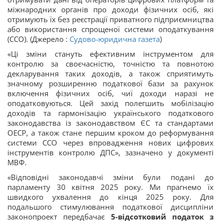
міжнародних органів про доходи фізичних осіб, які
отримують їх без реєстрації приватного підприємництва
або використання спрощеної системи оподаткування
(ССО). (Джерело :
Судово-юридична газета
)
«Ці зміни стануть ефективним інструментом для
контролю за своєчасністю, точністю та повнотою
декларування таких доходів, а також сприятимуть
значному розширенню податкової бази за рахунок
включення фізичних осіб, чиї доходи наразі не
оподатковуються. Цей захід полегшить мобілізацію
доходів та гармонізацію українського податкового
законодавства із законодавством ЄС та стандартами
ОЕСР, а також стане першим кроком до реформування
системи ССО через впровадження нових цифрових
інструментів контролю ДПС», зазначено у документі
МВФ.
«Відповідні законодавчі зміни були подані до
парламенту 30 квітня 2025 року. Ми прагнемо їх
швидкого ухвалення до кінця 2025 року. Для
подальшого стимулювання податкової дисципліни
законопроект передбачає
5-відсотковий податок з