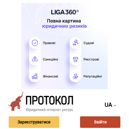
UA
Зареєструватися
Ввійти