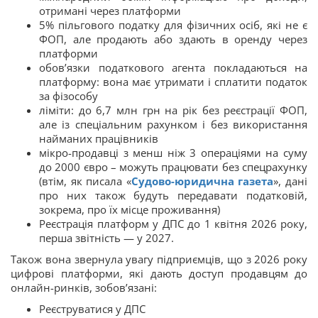
отримані через платформи
5% пільгового податку для фізичних осіб, які не є
ФОП, але продають або здають в оренду через
платформи
обов’язки податкового агента покладаються на
платформу: вона має утримати і сплатити податок
за фізособу
ліміти: до 6,7 млн грн на рік без реєстрації ФОП,
але із спеціальним рахунком і без використання
найманих працівників
мікро-продавці з менш ніж 3 операціями на суму
до 2000 євро – можуть працювати без спецрахунку
(втім, як писала «
Судово-юридична газета
», дані
про них також будуть передавати податковій,
зокрема, про їх місце проживання)
Реєстрація платформ у ДПС до 1 квітня 2026 року,
перша звітність — у 2027.
Також вона звернула увагу підприємців, що з 2026 року
цифрові платформи, які дають доступ продавцям до
онлайн-ринків, зобов’язані:
Реєструватися у ДПС