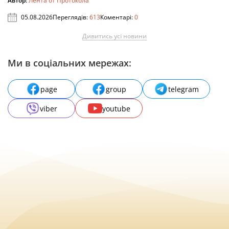
Автор:
Лента от Протокола
05.08.2026
Переглядів:
613
Коментарі:
0
Дивитись усі новини
Ми в соціальних мережах:
page
group
telegram
viber
youtube