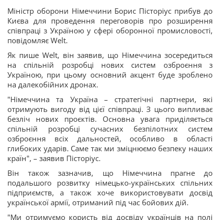
Міністр оборони Німеччини Борис Пісторіус прибув до
Києва для проведення переговорів про розширення
співпраці з Україною у сфері оборонної промисловості,
повідомляє Welt.
Як пише Welt, він заявив, що Німеччина зосередиться
на спільній розробці нових систем озброєння з
Україною, при цьому основний акцент буде зроблено
на далекобійних дронах.
"Німеччина та Україна – стратегічні партнери, які
отримують вигоду від цієї співпраці. З цього випливає
безліч нових проєктів. Основна увага приділяється
спільній розробці сучасних безпілотних систем
озброєння всіх дальностей, особливо в області
глибоких ударів. Саме так ми зміцнюємо безпеку наших
країн", – заявив Пісторіус.
Він також зазначив, що Німеччина прагне до
подальшого розвитку німецько-українських спільних
підприємств, а також хоче використовувати досвід
української армії, отриманий під час бойових дій.
"Ми отримуємо користь від досвіду українців на полі