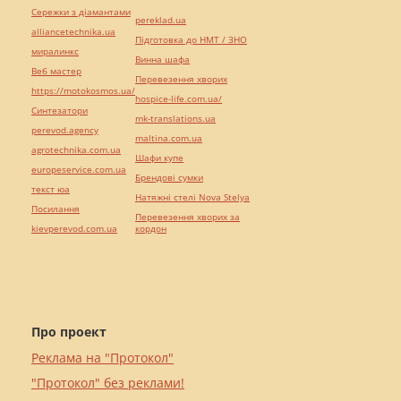
Сережки з діамантами
pereklad.ua
alliancetechnika.ua
Підготовка до НМТ / ЗНО
миралинкс
Винна шафа
Веб мастер
Перевезення хворих
https://motokosmos.ua/
hospice-life.com.ua/
Синтезатори
mk-translations.ua
perevod.agency
maltina.com.ua
agrotechnika.com.ua
Шафи купе
europeservice.com.ua
Брендові сумки
текст юа
Натяжні стелі Nova Stelya
Посилання
Перевезення хворих за
kievperevod.com.ua
кордон
Про проект
Реклама на "Протокол"
"Протокол" без реклами!