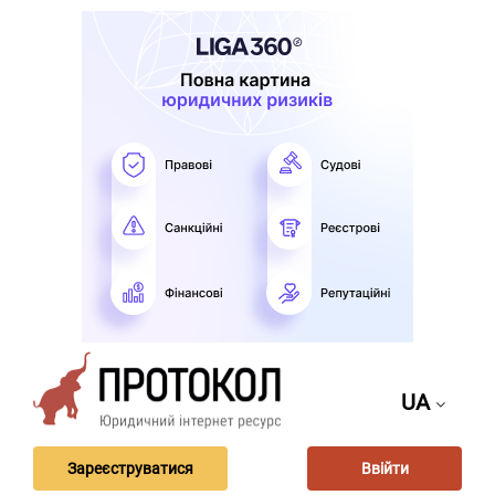
UA
Зареєструватися
Ввійти