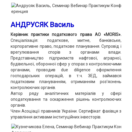
АНДРУСЯК Василь
Керівник практики податкового права АО «MORIS».
Спеціалізація: податкове, митне, банківське,
корпоративне право, податкове планування. Супровід і
врегулювання спорів з органами влади.
Представництво підприємств нафтової, аграрної,
будівельної, оборонної сфер у спорах з контролюючими
органами, проводив due diligence оформлення
господарських операцій, в т.ч. ЗЕД, займався
податковим плануванням, отриманням роз’яснень
контролюючих органів.
Автор ряду аналітичних матеріалів у сфері
оподаткування та оскарження рішень контролюючих
органів.
Член Асоціації правників України. Сертифікат фахівця з
управління активами інституційних інвесторів.