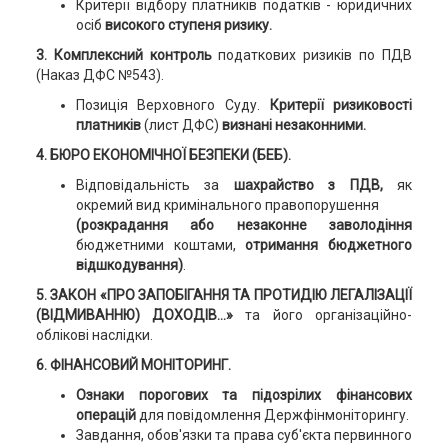
Критерії відбору платників податків - юридичних
осіб
високого ступеня ризику.
3. Комплексний контроль
податкових ризиків по ПДВ
(Наказ ДФС №543).
Позиція Верховного Суду.
Критерії ризиковості
платників
(лист ДФС)
визнані незаконними.
4. БЮРО ЕКОНОМІЧНОЇ БЕЗПЕКИ (БЕБ).
Відповідальність за
шахрайство з ПДВ
,
як
окремий вид кримінального правопорушення
(розкрадання або незаконне заволодіння
бюджетними коштами,
отримання бюджетного
відшкодування)
.
5. ЗАКОН «ПРО ЗАПОБІГАННЯ ТА ПРОТИДІЮ ЛЕГАЛІЗАЦІЇ
(ВІДМИВАННЮ) ДОХОДІВ…»
та його організаційно-
облікові наслідки.
6. ФІНАНСОВИЙ МОНІТОРИНГ.
Ознаки порогових та підозрілих фінансових
операцій
для повідомлення Держфінмоніторингу.
Завдання, обов'язки та права суб'єкта первинного