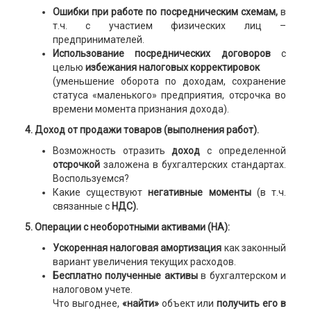
Ошибки при работе по посредническим схемам,
в
т.ч. с участием физических лиц –
предпринимателей.
Использование посреднических договоров
с
целью
избежания налоговых корректировок
(уменьшение оборота по доходам, сохранение
статуса «маленького» предприятия, отсрочка во
времени момента признания дохода).
4. Доход от продажи товаров (выполнения работ).
Возможность отразить
доход
с определенной
отсрочкой
заложена в бухгалтерских стандартах.
Воспользуемся?
Какие существуют
негативные моменты
(в т.ч.
связанные с
НДС).
5. Операции с необоротными активами (НА):
Ускоренная налоговая амортизация
как законный
вариант увеличения текущих расходов.
Бесплатно полученные активы
в бухгалтерском и
налоговом учете.
Что выгоднее,
«найти»
объект или
получить его в