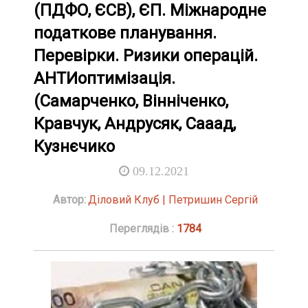
(ПДФО, ЄСВ), ЄП. Міжнародне
податкове планування.
Перевірки. Ризики операцій.
АНТИоптимізація.
(Самарченко, Вінніченко,
Кравчук, Андрусяк, Сааад,
Кузнєчико
09.12.2021
Автор:
Діловий Клуб | Петришин Сергій
Переглядів :
1784