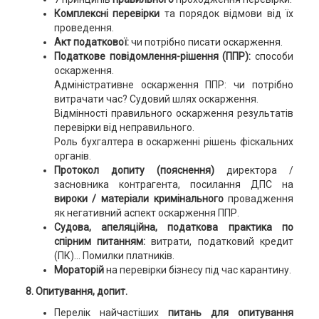
Комплексні перевірки
та порядок відмови від їх
проведення.
Акт податкової:
чи потрібно писати оскарження.
Податкове повідомлення-рішення (ППР):
способи
оскарження.
Адміністративне оскарження ППР: чи потрібно
витрачати час? Судовий шлях оскарження.
Відмінності правильного оскарження результатів
перевірки від неправильного.
Роль бухгалтера в оскарженні рішень фіскальних
органів.
Протокол допиту (пояснення)
директора /
засновника контрагента, посилання ДПС на
вироки / матеріали кримінального
провадження
як негативний аспект оскарження ППР.
Судова, апеляційна, податкова практика по
спірним питанням:
витрати, податковий кредит
(ПК)... Помилки платників.
Мораторій
на перевірки бізнесу під час карантину.
8. Опитування, допит.
Перелік найчастіших
питань для опитування