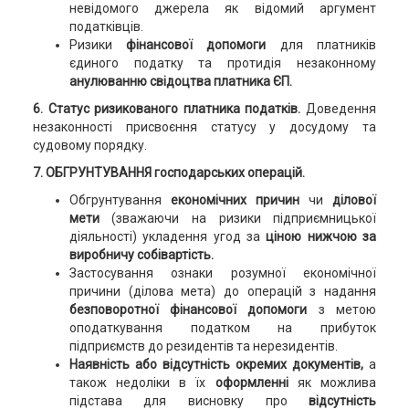
невідомого джерела як відомий аргумент
податківців.
Ризики
фінансової допомоги
для платників
єдиного податку та протидія незаконному
анулюванню свідоцтва платника ЄП.
6. Статус ризикованого платника податків.
Доведення
незаконності присвоєння статусу у досудому та
судовому порядку.
7. ОБГРУНТУВАННЯ господарських операцій.
Обгрунтування
економічних причин
чи
ділової
мети
(зважаючи на ризики підприємницької
діяльності) укладення угод за
ціною нижчою за
виробничу собівартість.
Застосування ознаки розумної економічної
причини (ділова мета) до операцій з надання
безповоротної фінансової допомоги
з метою
оподаткування податком на прибуток
підприємств до резидентів та нерезидентів.
Наявність або відсутність окремих документів,
а
також недоліки в їх
оформленні
як можлива
підстава для висновку про
відсутність