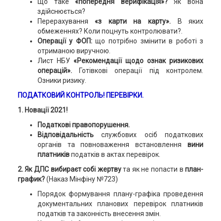
Що таке
«попередня верифікація»?
Як вона
здійснюється?
Перерахування
«з карти на карту».
В яких
обмеженнях? Коли поцнуть контролювати?.
Операції у ФОП:
що потрібно змінити в роботі з
отриманою виручною.
Лист НБУ
«Рекомендації щодо ознак ризикових
операцій».
Готівкові операції під контролем.
Озники ризику.
ПОДАТКОВИЙ КОНТРОЛЬ! ПЕРЕВІРКИ.
1. Новації 2021!
Податкові правопорушення.
Відповідальність
службових осіб податкових
органів та повноваження встановлення
вини
платників
податків в актах перевірок.
2. Як ДПС вибираєт собі жертву
та як не попасти в
план-
график?
(Наказ Мінфіну №723)
Порядок формування плану-графіка проведення
документальних планових перевірок платників
податків та законність внесення змін.