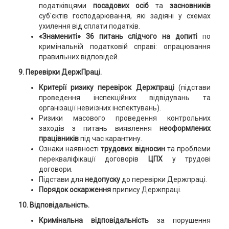
податківцями
посадових осіб
та
засновників
суб'єктів господарювання, які задіяні у схемах
ухилення від сплати податків.
«Знамениті» 36 питань слідчого на допиті
по
кримінальній податковій справі: опрацювання
правильних відповідей.
9. Перевірки ДержПраці.
Критерії ризику перевірок Держпраці
(підстави
проведення інспекційних відвідувань та
організації невиїзних інспектувань).
Ризики масового проведення контрольних
заходів з питань виявлення
неоформлених
працівників
під час карантину.
Ознаки наявності
трудових відносин
та проблеми
перекваліфікації договорів
ЦПХ
у трудові
договори.
Підстави для
недопуску
до перевірки Держпраці.
Порядок оскарження
припису Держпраці.
10. Відповідальність.
Кримінальна відповідальність
за порушення