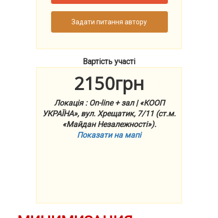
Задати питання автору
Вартість участі
2150грн
Локація : On-line + зал | «КООП
УКРАЇНА», вул. Хрещатик, 7/11 (ст.м.
«Майдан Незалежності»).
Показати на мапі