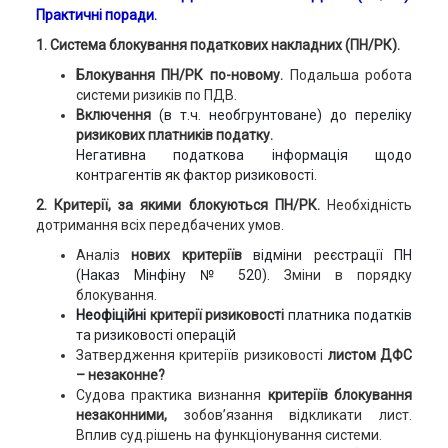
Практичні поради.
1. Система блокування податкових накладних (ПН/РК).
Блокування ПН/РК по-новому.
Подальша робота
системи ризиків по ПДВ.
Включення
(в т.ч. необгрунтоване) до переліку
ризикових платників податку.
Негативна податкова інформація щодо
контрагентів як фактор ризиковості.
2.
Критерії,
за якими блокуються ПН/РК.
Необхідність
дотримання всіх передбачених умов.
Аналіз
нових критеріїв
відміни реєстрації ПН
(Наказ Мінфіну № 520).
Зміни в порядку
блокування.
Неофіційні
критерії ризиковості
платника податків
та ризиковості операцій
Затвердження критеріїв ризиковості
листом ДФС
– незаконне?
Судова практика визнання
критеріїв блокування
незаконними,
зобов’язання відкликати лист.
Вплив суд.рішень на функціонування системи.