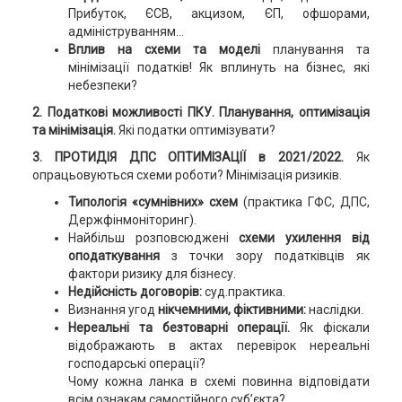
Прибуток, ЄСВ, акцизом, ЄП, офшорами,
адмініструванням...
Вплив на схеми та моделі
планування та
мінімізації податків! Як вплинуть на бізнес, які
небезпеки?
2. Податкові можливості ПКУ. Планування, оптимізація
та мінімізація.
Які податки оптимізувати?
3. ПРОТИДІЯ ДПС ОПТИМІЗАЦІЇ в 2021/2022.
Як
опрацьовуються схеми роботи? Мінімізація ризиків.
Типологія «сумнівних» схем
(практика ГФС, ДПС,
Держфінмоніторинг).
Найбільш розповсюджені
схеми ухилення від
оподаткування
з точки зору податківців як
фактори ризику для бізнесу.
Недійсність договорів:
суд.практика.
Визнання угод
нікчемними, фіктивними:
наслідки.
Нереальні та безтоварні операції.
Як фіскали
відображають в актах перевірок нереальні
господарські операції?
Чому кожна ланка в схемі повинна відповідати
всім ознакам самостійного суб’єкта?