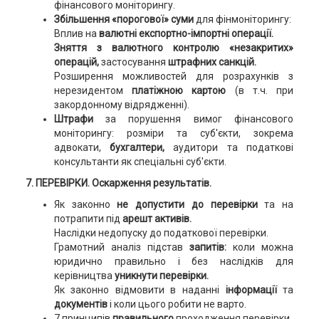
фінансового моніторингу.
Збільшення «порогової» суми
для фінмоніторингу:
Вплив на
валютні експортно-імпортні операції.
Зняття з валютного контролю «незакритих»
операцій,
застосування
штрафних санкцій.
Розширення можливостей для розрахунків з
нерезидентом
платіжною картою
(в т.ч. при
закордонному відрядженні).
Штрафи
за порушення вимог фінансового
моніторингу: розміри та суб'єкти, зокрема
адвокати,
бухгалтери,
аудитори та податкові
консультанти як спеціальні суб'єкти.
7. ПЕРЕВІРКИ. Оскарження результатів.
Як законно
не допустити до перевірки
та на
потрапити під
арешт активів.
Наслідки недопуску до податкової перевірки.
Грамотний аналіз підстав
запитів:
коли можна
юридично правильно і без наслідків для
керівництва
уникнути перевірки.
Як законно відмовити в наданні
інформації
та
документів
і коли цього робити не варто.
7 принципів
правильного
проходження перевірки.