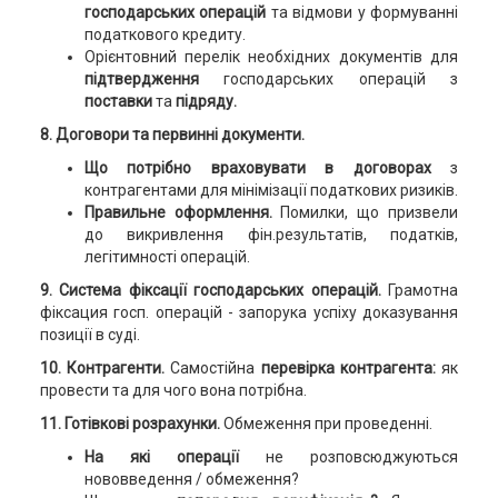
господарських операцій
та відмови у формуванні
податкового кредиту.
Орієнтовний перелік необхідних документів для
підтвердження
господарських операцій з
поставки
та
підряду.
8. Договори та первинні документи.
Що потрібно враховувати в договорах
з
контрагентами для мінімізації податкових ризиків.
Правильне оформлення.
Помилки, що призвели
до викривлення фін.результатів, податків,
легітимності операцій.
9. Система фіксації господарських операцій.
Грамотна
фіксация госп. операцій - запорука успіху доказування
позиції в суді.
10. Контрагенти.
Самостійна
перевірка контрагента:
як
провести та для чого вона потрібна.
11. Готівкові розрахунки.
Обмеження при проведенні.
На які операції
не розповсюджуються
нововведення / обмеження?