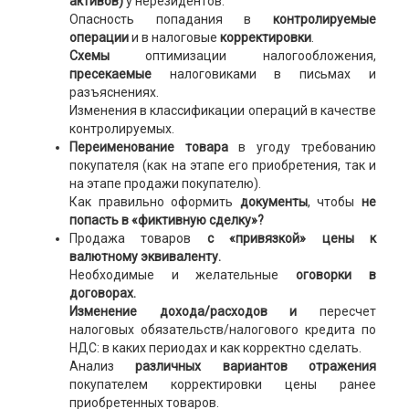
активов)
у нерезидентов.
Опасность попадания в
контролируемые
операции
и в налоговые
корректировки
.
Схемы
оптимизации налогообложения,
пресекаемые
налоговиками в письмах и
разъяснениях.
Изменения в классификации операций в качестве
контролируемых.
Переименование товара
в угоду требованию
покупателя (как на этапе его приобретения, так и
на этапе продажи покупателю).
Как правильно оформить
документы
, чтобы
не
попасть в «фиктивную сделку»?
Продажа товаров
с «привязкой» цены к
валютному эквиваленту.
Необходимые и желательные
оговорки в
договорах.
Изменение дохода/расходов и
пересчет
налоговых обязательств/налогового кредита по
НДС: в каких периодах и как корректно сделать.
Анализ
различных вариантов отражения
покупателем корректировки цены ранее
приобретенных товаров.