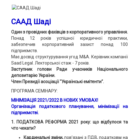
СААД Шаді
Один з провідних фахівців з корпоративного управління.
Понад 12 років успішної юридичної практики,
забезпечив корпоративний захист понад 100
підприємств.
Має досвід структурування угод M&A. Керівник компанії
Saad Legal. Лекторської стаж - 7 років.
Заступник голови Ради учасників Національного
депозитарію України.
Член Президії асоціації "Українські емітенти".
ПРОГРАМА СЕМІНАРУ:
МІНІМІЗАЦІЯ 2021/2022 В НОВИХ УМОВАХ!
Організація податкового планування, мінімізації на
підприємстві.
1. ПОДАТКОВА РЕФОРМА 2021 року: що відбулося та
что чекати?
Кардинальні зміни,
пов’язані з ПДВ, податковм на