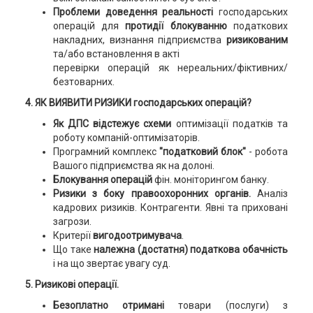
Проблеми доведення реальності
господарських
операцій для
протидії блокуванню
податкових
накладних, визнання підприємства
ризикованим
та/або встановлення в акті
перевірки операцій як нереальних/фіктивних/
безтоварних.
4. ЯК ВИЯВИТИ РИЗИКИ господарських операцій?
Як ДПС відстежує схеми
оптимізації податків та
роботу компаній-оптимізаторів.
Програмний комплекс
"податковий блок"
- робота
Вашого підприємства як на долоні.
Блокування операцій
фін. моніторингом банку.
Ризики з боку правоохоронних органів.
Аналіз
кадрових ризиків. Контрагенти. Явні та приховані
загрози.
Критерії
вигодоотримувача
.
Що таке
належна (достатня) податкова обачність
і на що звертає увагу суд.
5. Ризикові операції.
Безоплатно отримані
товари (послуги) з