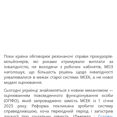
Поки країна обговорює резонансні справи
прокурорів-
мільйонерів
, які роками отримували виплати за
інвалідністю, не виходячи з робочих кабінетів, МОЗ
наголошує, що більшість рішень щодо інвалідності
ухвалювалися в межах старої системи МСЕК, а не нової
моделі оцінювання.
Сьогодні українці знайомляться з новим механізмом —
оцінюванням повсякденного функціонування особи
(ОПФО), який запроваджено замість МСЕК із 1 січня
2025 року. Реформа покликана зробити систему
справедливішою, хоча перехідний період і загострив
дискусії про соціальну рівність. (Джерело :
Судово-