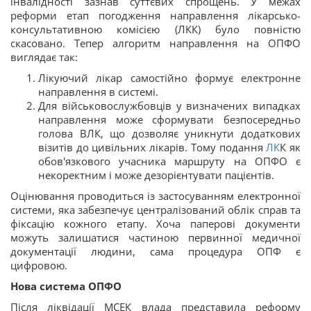
інвалідності зазнав суттєвих спрощень. У межах
реформи етап погодження направлення лікарсько-
консультативною комісією (ЛКК) було повністю
скасовано. Тепер алгоритм направлення на ОПФО
виглядає так:
Лікуючий лікар самостійно формує електронне
направлення в системі.
Для військовослужбовців у визначених випадках
направлення може сформувати безпосередньо
голова ВЛК, що дозволяє уникнути додаткових
візитів до цивільних лікарів. Тому подання
ЛК
К як
обов'язкового учасника маршруту на ОПФО є
некоректним і може дезорієнтувати пацієнтів.
Оцінювання проводиться із застосуванням електронної
системи, яка забезпечує централізований облік справ та
фіксацію кожного етапу. Хоча паперові документи
можуть залишатися частиною первинної медичної
документації людини, сама процедура ОПФ є
цифровою.
Нова система ОПФО
Після ліквідації МСЕК влада представила реформу