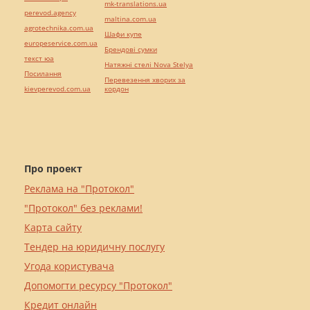
mk-translations.ua
perevod.agency
maltina.com.ua
agrotechnika.com.ua
Шафи купе
europeservice.com.ua
Брендові сумки
текст юа
Натяжні стелі Nova Stelya
Посилання
Перевезення хворих за
kievperevod.com.ua
кордон
Про проект
Реклама на "Протокол"
"Протокол" без реклами!
Карта сайту
Тендер на юридичну послугу
Угода користувача
Допомогти ресурсу "Протокол"
Кредит онлайн