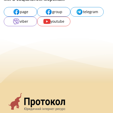
page
group
telegram
viber
youtube