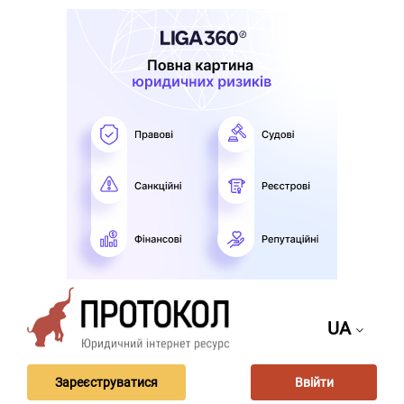
UA
Зареєструватися
Ввійти