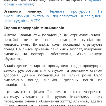
юридична газета
)
Згадайте новину:
Перевага прокурорів! На
Хмельниччині системно поновлюється інвалідність
через суд після МСЕК
Справа прокурорів-мільйонерів
«Елітна інвалідність» посадовців, які отримують значні
пенсійні виплати, стала тригером суспільного
невдоволення. Випадки, коли посадовці отримують
понад 1 мільйон гривень пенсійних виплат, ігноруючи
виклики на повторні обстеження, м’яко кажучи
обурюють.
Аналіз дисциплінарних проваджень щодо
прокурорів
демонструє розрив між статусом та реальним станом
здоров’я. Деяким посадовцям за кілька років було
виплачено понад мільйон гривень пенсії по
інвалідності.
І цікавим є факт фізичної спроможності, що суперечить
діагнозу. Людина з ІІ групою інвалідності, яка
передбачає значне обмеження життєдіяльності, здатна
73 рази перетнути кордон протягом двох років.