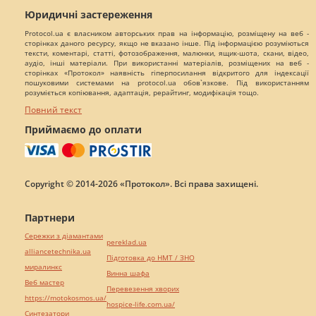
Юридичні застереження
Protocol.ua є власником авторських прав на інформацію, розміщену на веб -
сторінках даного ресурсу, якщо не вказано інше. Під інформацією розуміються
тексти, коментарі, статті, фотозображення, малюнки, ящик-шота, скани, відео,
аудіо, інші матеріали. При використанні матеріалів, розміщених на веб -
сторінках «Протокол» наявність гіперпосилання відкритого для індексації
пошуковими системами на protocol.ua обов`язкове. Під використанням
розуміється копіювання, адаптація, рерайтинг, модифікація тощо.
Повний текст
Приймаємо до оплати
Copyright © 2014-2026 «Протокол». Всі права захищені.
Партнери
Сережки з діамантами
pereklad.ua
alliancetechnika.ua
Підготовка до НМТ / ЗНО
миралинкс
Винна шафа
Веб мастер
Перевезення хворих
https://motokosmos.ua/
hospice-life.com.ua/
Синтезатори