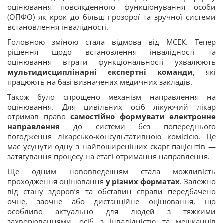
оцінювання повсякденного функціонування особи
(ОПФО) як крок до більш прозорої та зручної системи
встановлення інвалідності.
Головною зміною стала відмова від МСЕК. Тепер
рішення щодо встановлення інвалідності та
оцінювання втрати функціональності ухвалюють
мультидисциплінарні експертні команди
, які
працюють на базі визначених медичних закладів.
Також було спрощено механізм направлення на
оцінювання. Для цивільних осіб лікуючий лікар
отримав право
самостійно формувати електронне
направлення
до системи без попереднього
погодження лікарсько-консультативною комісією. Це
має усунути одну з найпоширеніших скарг пацієнтів —
затягування процесу на етапі отримання направлення.
Ще одним нововведенням стала можливість
проходження оцінювання
у різних форматах
. Залежно
від стану здоров’я та обставин справи передбачено
очне, заочне або дистанційне оцінювання, що
особливо актуально для людей з тяжкими
захворюваннями, осіб з інвалідністю та мешканців