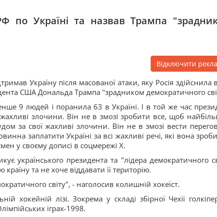
РФ по Україні та назвав Трампа "зрадни
Відключити рекл
тримав Україну після масованої атаки, яку Росія здійснила в
зидента США Дональда Трампа "зрадником демократичного сві
нше 9 людей і поранила 63 в Україні. І в той же час прези
 жахливі злочини. Він не в змозі зробити все, щоб найбіл
удом за свої жахливі злочини. Він не в змозі вести перего
повинна заплатити Україні за всі жахливі речі, які вона зроб
смен у своєму дописі в соцмережі X.
кує українського президента та "лідера демократичного св
країну та не хоче віддавати її територію.
кратичного світу", - наголосив колишній хокеїст.
ній хокейній лізі. Зокрема у складі збірної Чехії голкіпе
лімпійських іграх-1998.