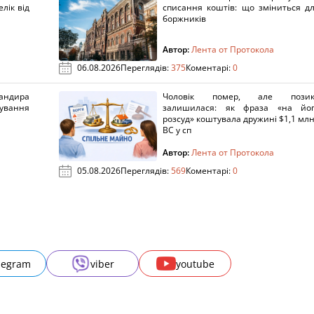
лік від
списання коштів: що зміниться д
боржників
Автор:
Лента от Протокола
06.08.2026
Переглядів:
375
Коментарі:
0
ндира
Чоловік помер, але позик
рування
залишилася: як фраза «на йо
розсуд» коштувала дружині $1,1 млн
ВС у сп
Автор:
Лента от Протокола
05.08.2026
Переглядів:
569
Коментарі:
0
legram
viber
youtube