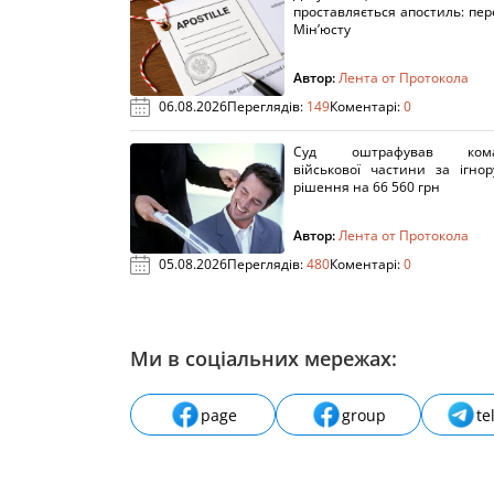
проставляється апостиль: пере
Мін’юсту
Автор:
Лента от Протокола
06.08.2026
Переглядів:
149
Коментарі:
0
Суд оштрафував кома
військової частини за ігно
рішення на 66 560 грн
Автор:
Лента от Протокола
05.08.2026
Переглядів:
480
Коментарі:
0
Ми в соціальних мережах:
page
group
te