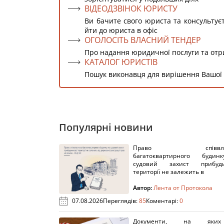
ВІДЕОДЗВІНОК ЮРИСТУ
Ви бачите свого юриста та консультує
йти до юриста в офіс
ОГОЛОСІТЬ ВЛАСНИЙ ТЕНДЕР
Про надання юридичної послуги та от
КАТАЛОГ ЮРИСТІВ
Пошук виконавця для вирішення Вашої
Популярні новини
Право співвлас
багатоквартирного буди
судовий захист прибуди
території не залежить в
Автор:
Лента от Протокола
07.08.2026
Переглядів:
85
Коментарі:
0
Документи, на яки