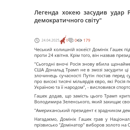
Легенда хокею засудив удар 
демократичного світу"
0
179
24.04.2025
0
Чеський колишній хокеїст Домінік Гашек під
проти 24 квітня. Крім того, він назвав пре
"Сьогодні вночі Росія знову вбила щонайме
США Дональд Трамп не в змозі засудити ці
злочинець сучасності Путін постав перед с
про високі тисячі мільярдів євро, які Росія 
Україною та її народом", - висловився спорт
Гашек додав, що замість цього Трамп крити
Володимира Зеленського, який захищає свою 
"Американський президент є зрадником демо
Нагадаємо, Домінік Гашек грав у Національ
прізвисько "Домінатор" виборов золото на О