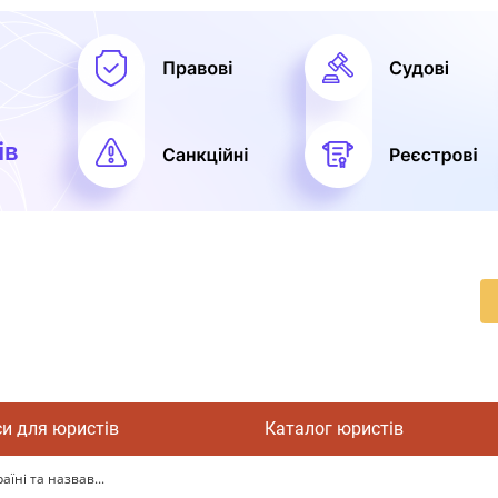
си для юристів
Каталог юристів
їні та назвав...