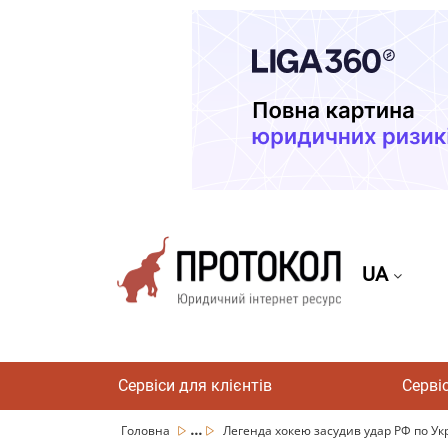
UA
Сервіси для клієнтів
Серві
...
Головна
Легенда хокею засудив удар РФ по Укра