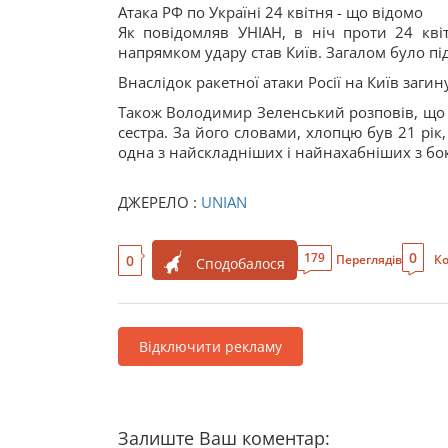
Атака РФ по Україні 24 квітня - що відомо
Як повідомляв УНІАН, в ніч проти 24 квіт
напрямком удару став Київ. Загалом було пі
Внаслідок ракетної атаки Росії на Київ заг
Також Володимир Зеленський розповів, що пі
сестра. За його словами, хлопцю був 21 рік
одна з найскладніших і найнахабніших з боку
ДЖЕРЕЛО :
UNIAN
0
179
0
Переглядів
Ко
Сподобалося
Відключити рекламу
Залиште Ваш коментар: