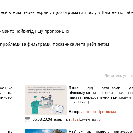
тесь з ним через екран , щоб отримати послугу Вам не потріб
римайте найвигіднішу пропозицію
 проблеми за фильтрами, показниками та рейтингом
Дивитись усі н
ника
Якщо суд встановив дл
нку на
відшкодування шкоди наявніс
нкової
підстав, передбачених приписами 
1 ст. 1172 Ц
Автор:
Лента от Протокола
06.08.2026
Переглядів:
132
Коментарі:
0
х не
НБУ змінив правила примусово