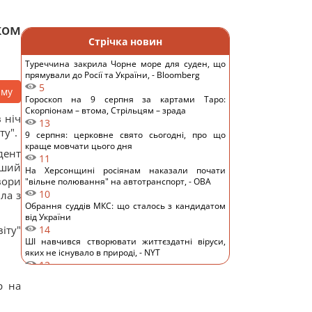
ком
Стрічка новин
Туреччина закрила Чорне море для суден, що
прямували до Росії та України, - Bloomberg
5
аму
Гороскоп на 9 серпня за картами Таро:
Скорпіонам – втома, Стрільцям – зрада
 ніч
13
ту".
9 серпня: церковне свято сьогодні, про що
краще мовчати цього дня
дент
11
ьший
На Херсонщині росіянам наказали почати
вори
"вільне полювання" на автотранспорт, - ОВА
10
ила з
Обрання суддів МКС: що сталось з кандидатом
від України
іту"
14
ШІ навчився створювати життєздатні віруси,
яких не існувало в природі, - NYT
12
Денисенко зізналася, чому насправді поспішає
р на
вийти заміж
14