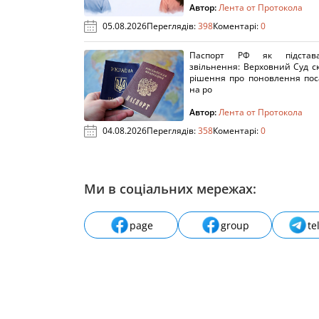
Автор:
Лента от Протокола
05.08.2026
Переглядів:
398
Коментарі:
0
Паспорт РФ як підстав
звільнення: Верховний Суд с
рішення про поновлення пос
на ро
Автор:
Лента от Протокола
04.08.2026
Переглядів:
358
Коментарі:
0
Ми в соціальних мережах:
page
group
te