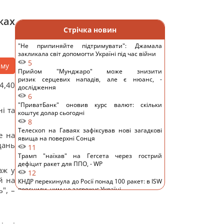
ках
Стрічка новин
"Не припиняйте підтримувати": Джамала
закликала світ допомогти Україні під час війни
5
аму
Прийом "Мунджаро" може знизити
ризик серцевих нападів, але є нюанс, -
4,40
дослідження
6
"ПриватБанк" оновив курс валют: скільки
і та
коштує долар сьогодні
8
Телескоп на Гаваях зафіксував нові загадкові
е на
явища на поверхні Сонця
дань
11
Трамп "наїхав" на Гегсета через гострий
дефіцит ракет для ППО, - WP
аж у
12
й на
КНДР перекинула до Росії понад 100 ракет: в ISW
", –
пояснили, чим це загрожує Україні
9
Гороскоп на 6 серпня: Стрільцям –
сповільнитися, Скорпіонам – перенапруження
13