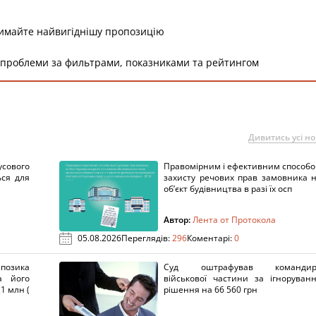
римайте найвигіднішу пропозицію
 проблеми за фильтрами, показниками та рейтингом
Дивитись усі н
сового
Правомірним і ефективним способ
ься для
захисту речових прав замовника 
об’єкт будівництва в разі їх осп
Автор:
Лента от Протокола
05.08.2026
Переглядів:
296
Коментарі:
0
озика
Суд оштрафував командир
а його
військової частини за ігноруван
1 млн (
рішення на 66 560 грн