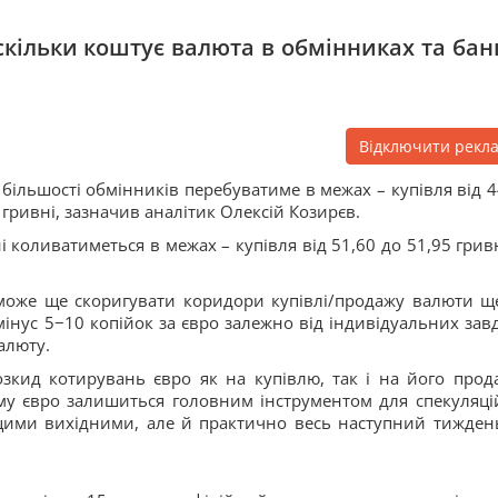
 скільки коштує валюта в обмінниках та бан
Відключити рекл
у більшості обмінників перебуватиме в межах – купівля від 4
0 гривні, зазначив аналітик Олексій Козирєв.
і коливатиметься в межах – купівля від 51,60 до 51,95 гривн
 може ще скоригувати коридори купівлі/продажу валюти щ
мінус 5−10 копійок за євро залежно від індивідуальних зав
алюту.
розкид котирувань євро як на купівлю, так і на його прод
му євро залишиться головним інструментом для спекуляці
цими вихідними, але й практично весь наступний тиждень