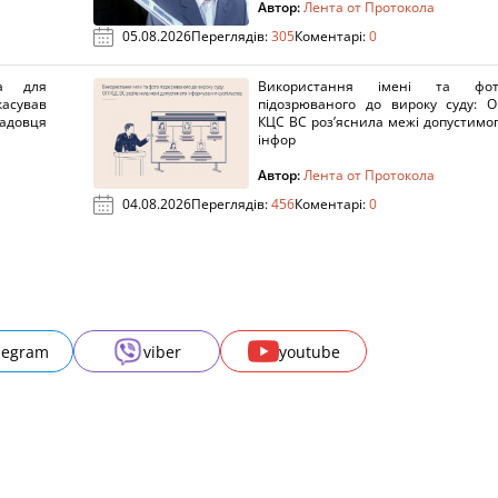
Автор:
Лента от Протокола
05.08.2026
Переглядів:
305
Коментарі:
0
а для
Використання імені та фот
касував
підозрюваного до вироку суду: 
адовця
КЦС ВС роз’яснила межі допустимо
інфор
Автор:
Лента от Протокола
04.08.2026
Переглядів:
456
Коментарі:
0
legram
viber
youtube