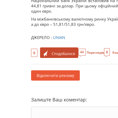
Національний банк України встановив на по
44,81 гривні за долар. При цьому офіційний
один євро.
На міжбанківському валютному ринку України
а до євро – 51,81/51,83 грн/євро.
ДЖЕРЕЛО :
UNIAN
0
44
0
Переглядів
Ком
Сподобалося
Відключити рекламу
Залиште Ваш коментар: