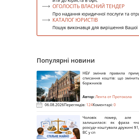
йти до юриста в офіс
ОГОЛОСІТЬ ВЛАСНИЙ ТЕНДЕР
Про надання юридичної послуги та от
КАТАЛОГ ЮРИСТІВ
Пошук виконавця для вирішення Вашої
Популярні новини
НБУ змінив правила приму
списання коштів: що змінит
боржників
Автор:
Лента от Протокола
06.08.2026
Переглядів:
124
Коментарі:
0
Чоловік помер, але п
залишилася: як фраза «н
розсуд» коштувала дружині $1,
ВС у сп