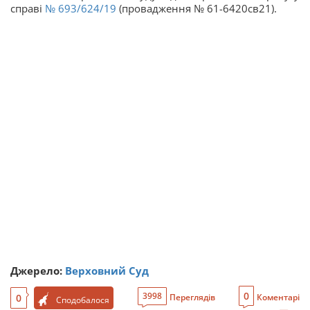
справі
№ 693/624/19
(провадження № 61-6420св21).
Джерело:
Верховний Суд
0
3998
0
Переглядів
Коментарі
Сподобалося