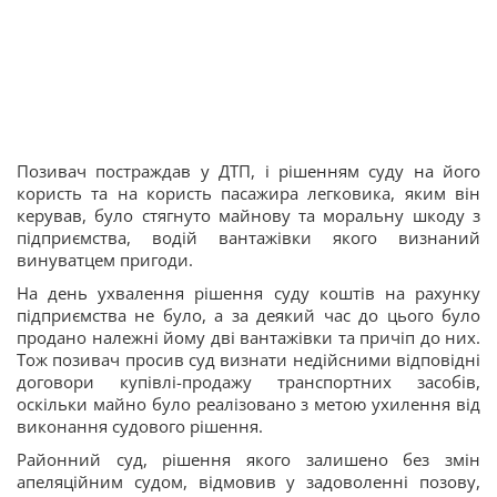
Позивач постраждав у ДТП, і рішенням суду на його
користь та на користь пасажира легковика, яким він
керував, було стягнуто майнову та моральну шкоду з
підприємства, водій вантажівки якого визнаний
винуватцем пригоди.
На день ухвалення рішення суду коштів на рахунку
підприємства не було, а за деякий час до цього було
продано належні йому дві вантажівки та причіп до них.
Тож позивач просив суд визнати недійсними відповідні
договори купівлі-продажу транспортних засобів,
оскільки майно було реалізовано з метою ухилення від
виконання судового рішення.
Районний суд, рішення якого залишено без змін
апеляційним судом, відмовив у задоволенні позову,