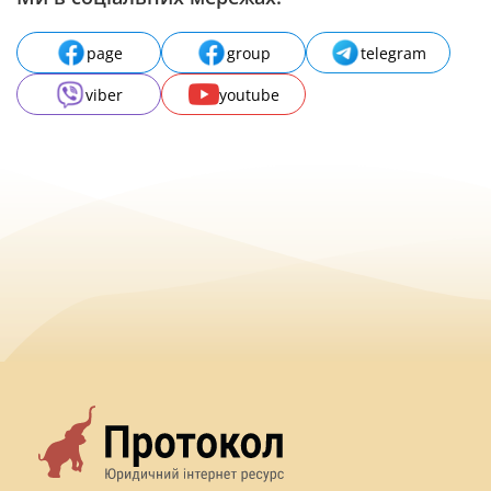
page
group
telegram
viber
youtube