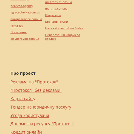
mk-translations.ua
perevod.agency
maltina.com.ua
agrotechnika.com.ua
Шафи купе
europeservice.com.ua
Брендові сумки
текст юа
Натяжні стелі Nova Stelya
Посилання
Перевезення хворих за
kievperevod.com.ua
кордон
Про проект
Реклама на "Протокол"
"Протокол" без реклами!
Карта сайту
Тендер на юридичну послугу
Угода користувача
Допомогти ресурсу "Протокол"
Кредит онлайн