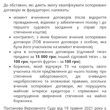
До обставин, які дають змогу кваліфікувати оспорювані
договори як фраудаторні, належать:
момент вчинення договорів (після відкриття
провадження, відмови у забезпеченні позову і до
першого судового засідання у справі про
стягнення коштів);
контрагент, з яким боржник вчинив оспорювані
договори (ТОВ вчинило договори з особою, яка
була його учасником на момент вчинення);
ціна в оспорюваних договорах (сідловий тягач
продано за
15 000 грн
; інший сідловий тягач – за
100 грн
; причіп фургон – за
100 грн
);
боржник, який відчужує ТЗ на користь свого
учасника після пред’явлення до нього позову про
стягнення заборгованості, діє очевидно
недобросовісно та зловживає правами, оскільки
вчинив оспорювані договори, які порушують
майнові інтереси кредитора і спрямовані на
недопущення звернення стягнення на майно
боржника.
Постанова Верховного Суду від 19 травня 2021 року у