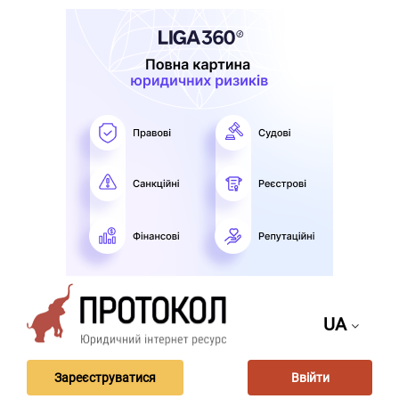
UA
Зареєструватися
Ввійти