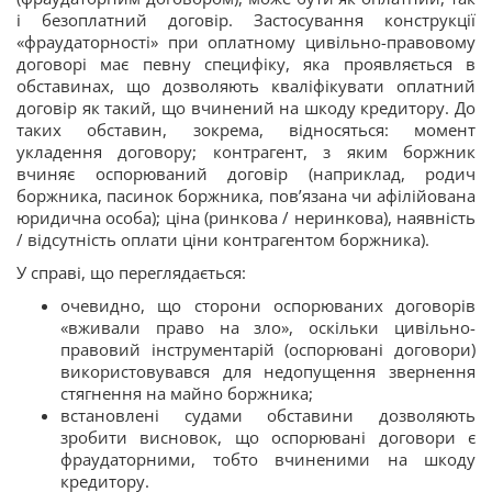
і безоплатний договір. Застосування конструкції
«фраудаторності» при оплатному цивільно-правовому
договорі має певну специфіку, яка проявляється в
обставинах, що дозволяють кваліфікувати оплатний
договір як такий, що вчинений на шкоду кредитору. До
таких обставин, зокрема, відносяться: момент
укладення договору; контрагент, з яким боржник
вчиняє оспорюваний договір (наприклад, родич
боржника, пасинок боржника, пов’язана чи афілійована
юридична особа); ціна (ринкова / неринкова), наявність
/ відсутність оплати ціни контрагентом боржника).
У справі, що переглядається:
­очевидно, що сторони оспорюваних договорів
«вживали право на зло», оскільки цивільно-
правовий інструментарій (оспорювані договори)
використовувався для недопущення звернення
стягнення на майно боржника;
встановлені судами обставини дозволяють
зробити висновок, що оспорювані договори є
фраудаторними, тобто вчиненими на шкоду
кредитору.