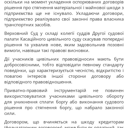
оскільки на момент укладення оспорюваних договорів
рішення про стягнення матеріальної і майнової шкоди з
підприємства ще не існувало. Укладаючи договори,
підприємство реалізувало свої законні права власника
транспортних засобів.
Верховний Суд у складі колегії суддів Другої судової
палати Касаційного цивільного суду скасував попередні
рішення та ухвалив нове, яким задовольнив позовні
вимоги, навівши такі правові висновки.
Дії учасників цивільних правовідносин мають бути
добросовісними, тобто відповідати певному стандарту
поведінки, що характеризується чесністю, відкритістю і
повагою інтересів іншої сторони договору або
відповідного правовідношення.
Приватно-правовий інструментарій не повинен
використовуватися учасниками цивільного обороту
для уникнення сплати боргу або виконання судового
рішення про стягнення боргу, що набрало законної
сили.
Договором, що вчиняється на шкоду кредиторам
(фраудаторним договором), може бути як оплатний, так