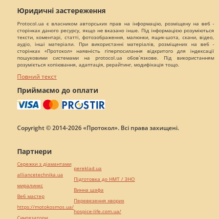
Юридичні застереження
Protocol.ua є власником авторських прав на інформацію, розміщену на веб -
сторінках даного ресурсу, якщо не вказано інше. Під інформацією розуміються
тексти, коментарі, статті, фотозображення, малюнки, ящик-шота, скани, відео,
аудіо, інші матеріали. При використанні матеріалів, розміщених на веб -
сторінках «Протокол» наявність гіперпосилання відкритого для індексації
пошуковими системами на protocol.ua обов`язкове. Під використанням
розуміється копіювання, адаптація, рерайтинг, модифікація тощо.
Повний текст
Приймаємо до оплати
Copyright © 2014-2026 «Протокол». Всі права захищені.
Партнери
Сережки з діамантами
pereklad.ua
alliancetechnika.ua
Підготовка до НМТ / ЗНО
миралинкс
Винна шафа
Веб мастер
Перевезення хворих
https://motokosmos.ua/
hospice-life.com.ua/
Синтезатори