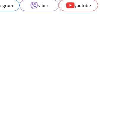
legram
viber
youtube