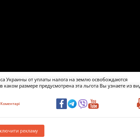
кса Украины от уплаты налога на землю освобождаются
в каком размере предусмотрена эта льгота Вы узнаете из ви
Коментарі
дключити рекламу