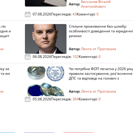
Бессонов Віталій
Автор:
Анатолійович
07.08.2026
Переглядів:
43
Коментарі:
0
 по
Спільне проживання без шлюбу:
одня и
особливості доведення та юридичні
защит
ризики
на
Автор:
Лента от Протокола
06.08.2026
Переглядів:
102
Коментарі:
0
ку за
Чи потрібна ФОП печатка у 2026 роц
та які
правила застосування, роз'яснення
ДПС та відповіді на головні з
на
Автор:
Лента от Протокола
05.08.2026
Переглядів:
364
Коментарі:
0