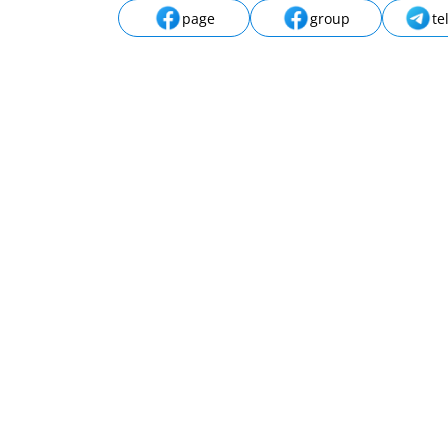
page
group
te