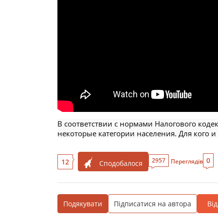
В соответствии с нормами Налогового коде
некоторые категории населения. Для кого и 
0
2957
12
Переглядів
Сподобалося
Подякувати
Підписатися на автора
Ві