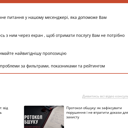
чне питання у нашому месенджері, яка допоможе Вам
есь з ним через екран , щоб отримати послугу Вам не потрібно
римайте найвигіднішу пропозицію
 проблеми за фильтрами, показниками та рейтингом
Дивитись всі відео консуль
: від
Протокол обшуку: як зафіксувати
ь
порушення і не втратити докази дл
захисту