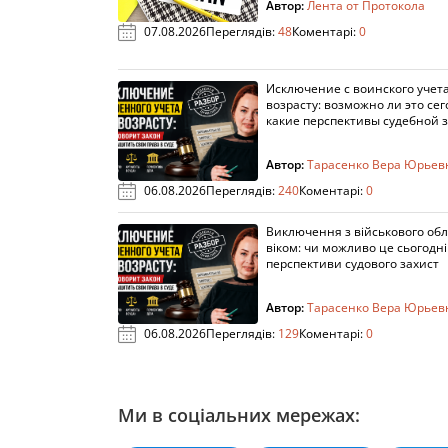
Автор:
Лента от Протокола
07.08.2026
Переглядів:
48
Коментарі:
0
Исключение с воинского учета
возрасту: возможно ли это сег
какие перспективы судебной 
Автор:
Тарасенко Вера Юрьев
06.08.2026
Переглядів:
240
Коментарі:
0
Виключення з військового облі
віком: чи можливо це сьогодні 
перспективи судового захист
Автор:
Тарасенко Вера Юрьев
06.08.2026
Переглядів:
129
Коментарі:
0
Ми в соціальних мережах: