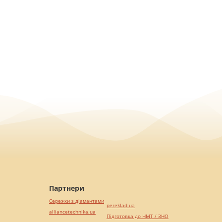
Партнери
Сережки з діамантами
pereklad.ua
alliancetechnika.ua
Підготовка до НМТ / ЗНО