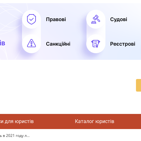
си для юристів
Каталог юристів
в 2021 году л...