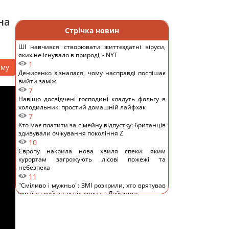
на
Стрічка новин
ШІ навчився створювати життєздатні віруси,
яких не існувало в природі, - NYT
1
аму
Денисенко зізналася, чому насправді поспішає
вийти заміж
7
Навіщо досвідчені господині кладуть фольгу в
холодильник: простий домашній лайфхак
7
Хто має платити за сімейну відпустку: британців
здивували очікування покоління Z
10
Європу накрила нова хвиля спеки: яким
курортам загрожують лісові пожежі та
небезпека
11
"Сміливо і мужньо": ЗМІ розкрили, хто врятував
український літак від дрона в Лейпцигу
9
Росіяни вчергове атакували Київ: виникли
масштабні пожежі, є постраждалі (фото)
12