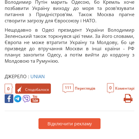
Володимир Путін марить Одесою, бо Кремль хоче
позбавити Україну виходу до моря та розв'язувати
питання з Придністров'ям. Також Москва прагне
створити загрозу для Євросоюзу і НАТО.
Нещодавно в Одесі президент України Володимир
Зеленський також торкнувся цієї теми. За його словами,
Європа не може втратити Україну та Молдову, бо це
призведе до втручання Москви в інші країни - РФ
планує захопити Одесу, а потім вийти до кордону з
Молдовою та Румунією.
ДЖЕРЕЛО :
UNIAN
0
111
0
Переглядів
Коментарі
Сподобалося
Відключити рекламу