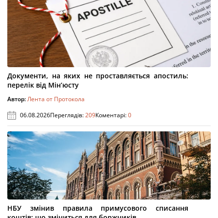
Документи, на яких не проставляється апостиль:
перелік від Мін’юсту
Автор:
Лента от Протокола
06.08.2026
Переглядів:
209
Коментарі:
0
НБУ змінив правила примусового списання
коштів: що зміниться для боржників