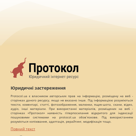
Юридичні застереження
Protocol.ua є власником авторських прав на інформацію, розміщену на веб -
сторінках даного ресурсу, якщо не вказано інше. Під інформацією розуміються
тексти, коментарі, статті, фотозображення, малюнки, ящик-шота, скани, відео,
аудіо, інші матеріали. При використанні матеріалів, розміщених на веб -
сторінках «Протокол» наявність гіперпосилання відкритого для індексації
пошуковими системами на protocol.ua обов`язкове. Під використанням
розуміється копіювання, адаптація, рерайтинг, модифікація тощо.
Повний текст