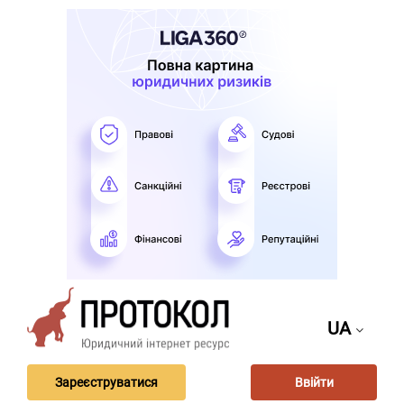
UA
Зареєструватися
Ввійти