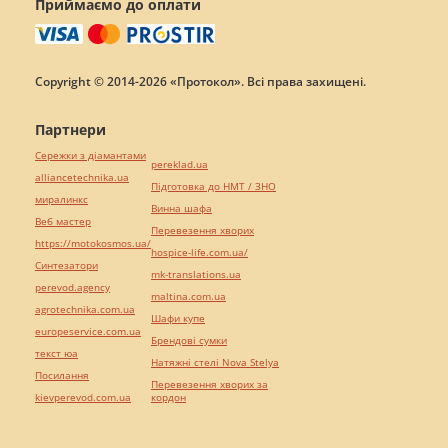
Приймаємо до оплати
Copyright © 2014-2026 «Протокол». Всі права захищені.
Партнери
Сережки з діамантами
pereklad.ua
alliancetechnika.ua
Підготовка до НМТ / ЗНО
миралинкс
Винна шафа
Веб мастер
Перевезення хворих
https://motokosmos.ua/
hospice-life.com.ua/
Синтезатори
mk-translations.ua
perevod.agency
maltina.com.ua
agrotechnika.com.ua
Шафи купе
europeservice.com.ua
Брендові сумки
текст юа
Натяжні стелі Nova Stelya
Посилання
Перевезення хворих за
kievperevod.com.ua
кордон