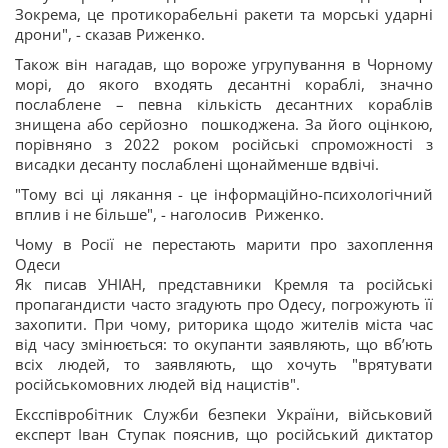
Зокрема, це протикорабельні ракети та морські ударні
дрони", - сказав Риженко.
Також він нагадав, що вороже угрупування в Чорному
морі, до якого входять десантні кораблі, значно
послаблене – певна кількість десантних кораблів
знищена або серйозно пошкоджена. За його оцінкою,
порівняно з 2022 роком російські спроможності з
висадки десанту послаблені щонайменше вдвічі.
"Тому всі ці лякання - це інформаційно-психологічний
вплив і не більше", - наголосив Риженко.
Чому в Росії не перестають марити про захоплення
Одеси
Як писав УНІАН, представники Кремля та російські
пропагандисти часто згадують про Одесу, погрожують її
захопити. При чому, риторика щодо жителів міста час
від часу змінюється: то окупанти заявляють, що вб’ють
всіх людей, то заявляють, що хочуть "врятувати
російськомовних людей від нацистів".
Ексспівробітник Служби безпеки України, військовий
експерт Іван Ступак пояснив, що російський диктатор