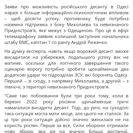
Заяви про можливість російського десанту в Одесі
наразі є більше інформаційно-психологічним впливом
– щоб досягти успіху, противнику буде потрібна
наземна підтримка з боку Миколаєва та невизнаного
Придністров'я, яке межує з Одещиною. Про це в ефірі
телемарафону заявив колишній заступник начальника
штабу ВМС, капітан 1-го рангу Андрій Риженко.
На думку експерта, навіть якщо ворожий десант зможе
висадитися на узбережжя, подальшого успіху він не
матиме, оскільки для логічного завершення такого
сценарію ворогу потрібно зробити щонайменше два
додаткові удари по підрозділах ЗСУ, які боронять Одесу.
Перший – зі сходу, з напрямку Миколаєва, а другий – з
півночі, з території невизнаного Придністров’я.
"Саме такі побоювання були три роки тому, коли в
березні 2022 року росіяни щонайменше тричі
намагалися висадити десант. Тоді, до речі, на суходолі
така ситуація могла мати місце, але цього не сталося. За
ці три роки ситуація дійсно значно змінилася не на
користь росіян. Перше за все, Сили оборони отримали
нову зброю, яка діє на значно більші дистанції.