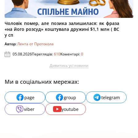
Чоловік помер, але позика залишилася: як фраза
«на його розсуд» коштувала дружині $1,1 млн ( ВС
у сп
Автор:
Лента от Протокола
05.08.2026
Переглядів:
610
Коментарі:
0
Дивитись усі новини
Ми в соціальних мережах:
page
group
telegram
viber
youtube