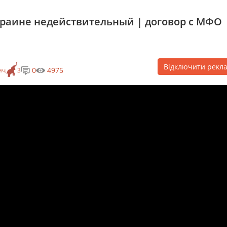
краине недействительный | договор с МФО
Відключити рекл
0
4975
ич
3