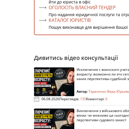
йти до юриста в офіс
ОГОЛОСІТЬ ВЛАСНИЙ ТЕНДЕР
Про надання юридичної послуги та от
КАТАЛОГ ЮРИСТІВ
Пошук виконавця для вирішення Вашої
Дивитись відео консультації
Исключение с воинского учета
возрасту: возможно ли это сег
какие перспективы судебной 
Автор:
Тарасенко Вера Юрьев
06.08.2026
Переглядів:
135
Коментарі:
0
Виключення з військового облі
віком: чи можливо це сьогодні 
перспективи судового захист