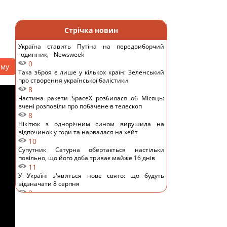
Стрічка новин
Україна ставить Путіна на передвиборчий
годинник, - Newsweek
0
аму
Така зброя є лише у кількох країн: Зеленський
про створення української балістики
8
Частина ракети SpaceX розбилася об Місяць:
вчені розповіли про побачене в телескоп
8
Нікітюк з однорічним сином вирушила на
відпочинок у гори та нарвалася на хейт
10
Супутник Сатурна обертається настільки
повільно, що його доба триває майже 16 днів
11
У Україні з'явиться нове свято: що будуть
відзначати 8 серпня
9
7 серпня: церковне свято сьогодні, чому
потрібно обов’язково подати милостиню
17