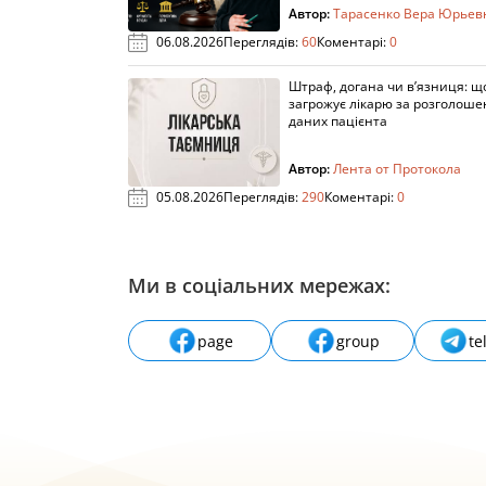
Автор:
Тарасенко Вера Юрьев
06.08.2026
Переглядів:
60
Коментарі:
0
Штраф, догана чи в’язниця: щ
загрожує лікарю за розголош
даних пацієнта
Автор:
Лента от Протокола
05.08.2026
Переглядів:
290
Коментарі:
0
Ми в соціальних мережах:
page
group
te