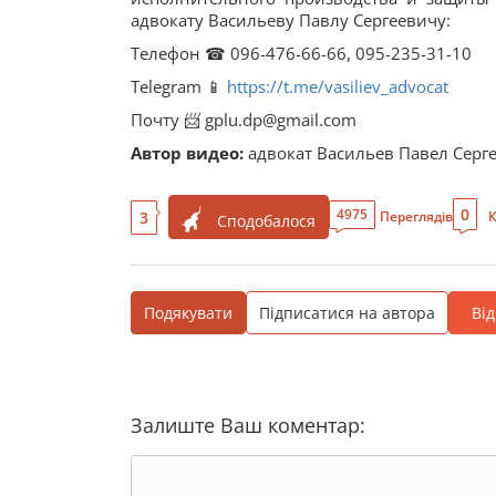
адвокату Васильеву Павлу Сергеевичу:
Телефон ☎ 096-476-66-66, 095-235-31-10
Telegram 📱
https://t.me/vasiliev_advocat
Почту 📨 gplu.dp@gmail.com
Автор видео:
адвокат Васильев Павел Серг
0
4975
3
Переглядів
К
Сподобалося
Подякувати
Підписатися на автора
Ві
Залиште Ваш коментар: