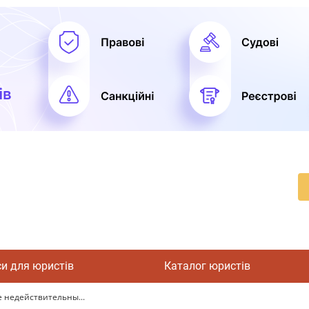
си для юристів
Каталог юристів
 недействительны...