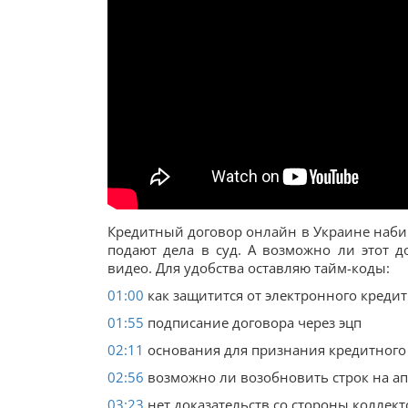
Кредитный договор онлайн в Украине набир
подают дела в суд. А возможно ли этот д
видео. Для удобства оставляю тайм-коды:
01:00
как защитится от электронного кредит
01:55
подписание договора через эцп
02:11
основания для признания кредитного
02:56
возможно ли возобновить строк на 
03:23
нет доказательств со стороны коллект