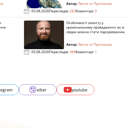
на
Автор:
Лента от Протокола
05.08.2026
Переглядів:
283
Коментарі:
0
о
Особливості захисту у
ення
кримінальному провадженні: як зі
свідка можна стати підозрюваним
Автор:
Лента от Протокола
05.08.2026
Переглядів:
368
Коментарі:
1
legram
viber
youtube