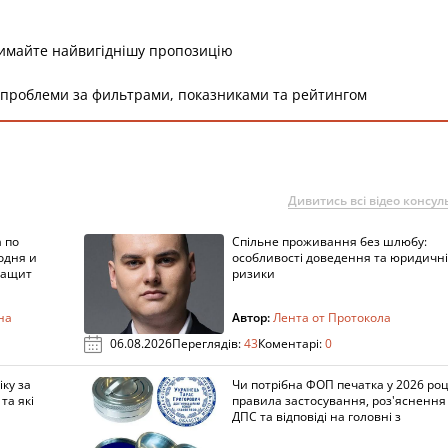
римайте найвигіднішу пропозицію
 проблеми за фильтрами, показниками та рейтингом
Дивитись всі відео консуль
 по
Спільне проживання без шлюбу:
одня и
особливості доведення та юридичні
защит
ризики
на
Автор:
Лента от Протокола
06.08.2026
Переглядів:
43
Коментарі:
0
ку за
Чи потрібна ФОП печатка у 2026 роц
та які
правила застосування, роз'яснення
ДПС та відповіді на головні з