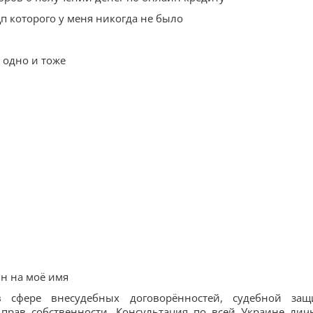
п которого у меня никогда не было
 одно и тоже
н на моё имя
сфере внесудебных договорённостей, судебной защ
прав собственности. Консультация по всей Украине лич