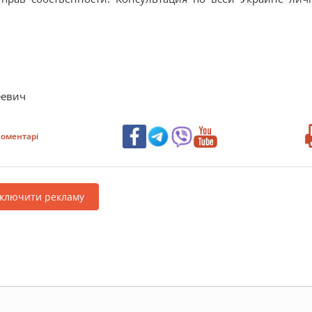
еевич
оментарі
дключити рекламу