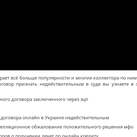
ает всё больше популярности и многие коллектора по ним
оговор признать недействительным в суде вы узнаете в 
ного договора заключенного через эцп
 договора онлайн в Украине недействительным
апелляционное обжалование положительного решения мфо
оров о получении денег по онлайн кредиту