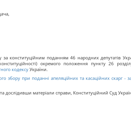
ача,
у за конституційним поданням 46 народних депутатів Укр
онституційності) окремого положення пункту 26 розділ
ного кодексу
України.
го збору при поданні апеляційних та касаційних скарг - з
та дослідивши матеріали справи, Конституційний Суд Украї