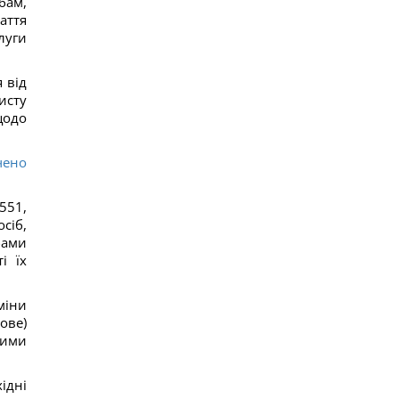
бам,
Загадка із сірниками, у якій правильна відповідь
ховається в одному русі
аття
11
луги
"Не припиняйте підтримувати": Джамала
закликала світ допомогти Україні під час війни
10
 від
Прийом "Мунджаро" може знизити
исту
ризик серцевих нападів, але є нюанс, -
щодо
дослідження
12
"ПриватБанк" оновив курс валют: скільки
чено
коштує долар сьогодні
12
Телескоп на Гаваях зафіксував нові загадкові
551,
явища на поверхні Сонця
сіб,
16
бами
Трамп "наїхав" на Гегсета через гострий
дефіцит ракет для ППО, - WP
і їх
17
КНДР перекинула до Росії понад 100 ракет: в ISW
пояснили, чим це загрожує Україні
міни
12
ове)
Гороскоп на 6 серпня: Стрільцям –
шими
сповільнитися, Скорпіонам – перенапруження
16
6 серпня: церковне свято сьогодні, яка
ідні
прикмета на Яблучний Спас обіцяє щастя