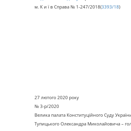
м. К и ї в Справа № 1-247/2018(
3393/18
)
27 лютого 2020 року
№ 3-р/2020
Велика палата Конституційного Суду України 
Тупицького Олександра Миколайовича – го