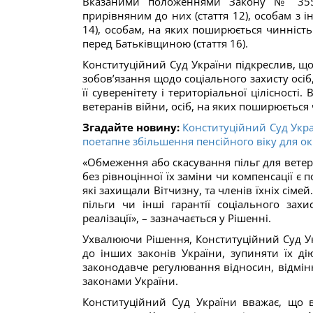
Вказаними положеннями Закону № 3551
прирівняним до них (стаття 12), особам з ін
14), особам, на яких поширюється чинність 
перед Батьківщиною (стаття 16).
Конституційний Суд України підкреслив, щ
зобов’язання щодо соціального захисту осіб
її суверенітету і територіальної ціліснос
ветеранів війни, осіб, на яких поширюється
Згадайте новину:
Конституційний Суд Укр
поетапне збільшення пенсійного віку для ок
«Обмеження або скасування пільг для ветер
без рівноцінної їх заміни чи компенсації є
які захищали Вітчизну, та членів їхніх сім
пільги чи інші гарантії соціального зах
реалізації», – зазначається у Рішенні.
Ухвалюючи Рішення, Конституційний Суд У
до інших законів України, зупиняти їх ді
законодавче регулювання відносин, відмін
законами України.
Конституційний Суд України вважає, що в