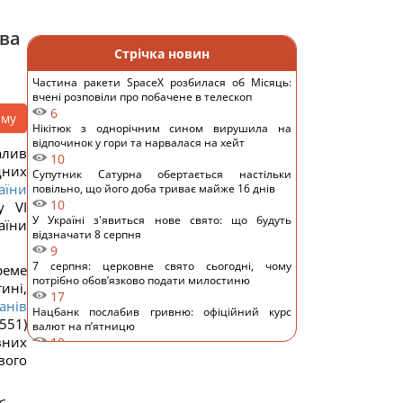
ава
Стрічка новин
Частина ракети SpaceX розбилася об Місяць:
вчені розповіли про побачене в телескоп
6
аму
Нікітюк з однорічним сином вирушила на
відпочинок у гори та нарвалася на хейт
алив
10
дних
Супутник Сатурна обертається настільки
аїни
повільно, що його доба триває майже 16 днів
10
у VІ
У Україні з'явиться нове свято: що будуть
аїни
відзначати 8 серпня
9
7 серпня: церковне свято сьогодні, чому
реме
потрібно обов’язково подати милостиню
ині,
17
анів
Нацбанк послабив гривню: офіційний курс
551)
валют на п’ятницю
вних
10
Росіяни завдали ударів по Дніпропетровщині:
вого
загинуло пʼятеро людей, багато поранених
15