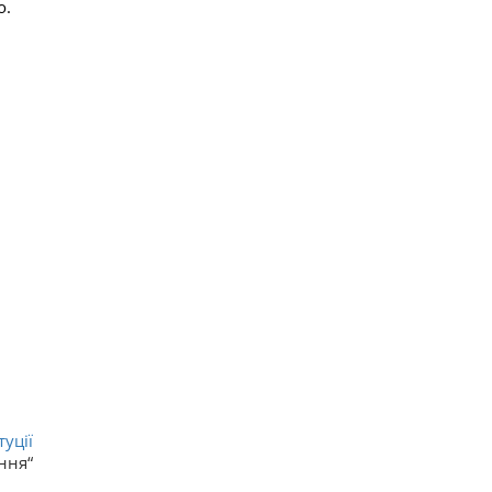
о.
уції
ння“