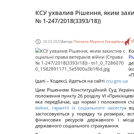
КСУ ухвалив Рішення, яким захи
№ 1-247/2018(3393/18))
28.02.2020
Автор:
Понзель Марина Генадіївна
0
К
Рі
д
(к
«П
(далі – Кодекс), йдеться на сайті
ccu.gov.ua
Цим Рішенням Конституційний Суд Україн
положення пункту 26 розділу VI «Прикінцев
яка передбачає, що норми і положення стат
війни, гарантії їх соціального захисту
» в
застосовуються у порядку та розмірах, вс
фінансових ресурсів державного і місц
державного соціального страхування.