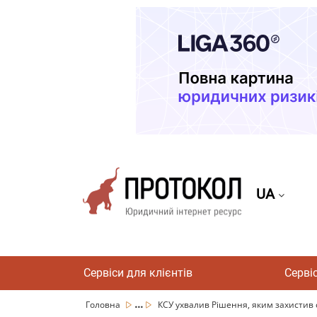
UA
Сервіси для клієнтів
Серві
...
Головна
КСУ ухвалив Рішення, яким захистив с