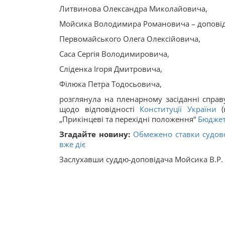
Литвинова Олександра Миколайовича,
Мойсика Володимира Романовича – доповід
Первомайського Олега Олексійовича,
Саса Сергія Володимировича,
Сліденка Ігоря Дмитровича,
Філюка Петра Тодосьовича,
розглянула на пленарному засіданні справ
щодо відповідності
Конституції України
(к
„Прикінцеві та перехідні положення“
Бюджет
Згадайте новину:
Обмежено ставки судово
вже діє
Заслухавши суддю-доповідача Мойсика В.Р. 