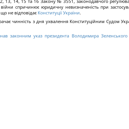
12, 13, 14, 15 та 16 Закону № 3551, законодавчого регулюв
м війни спричинює юридичну невизначеність при застосув
 що не відповідає
Конституції України
.
ачає чинність з дня ухвалення Конституційним Судом Укр
знав законним указ президента Володимира Зеленського