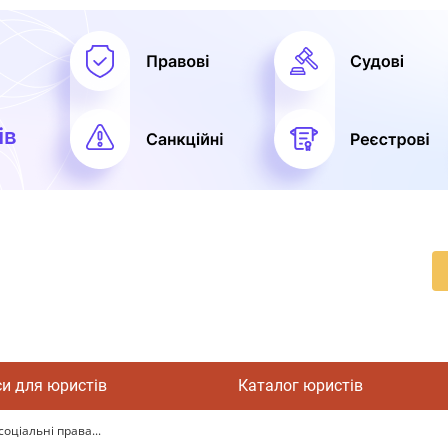
си для юристів
Каталог юристів
оціальні права...