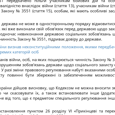
 передбачено пільги учасникам бойових дій та осо
валідністю внаслідок війни (стаття 13), учасникам війни (ст
Закону № 3551 (стаття 15), особам, які мають особливі зас
о держава не може в односторонньому порядку відмовитися
, які вже виконали свій обов’язок перед державою щодо зах
ті. Водночас невиконання державою соціальних зобов’язань 
 чинність Закону № 3551, підриває довіру до держави.
аїни визнав неконституційними положення, якими передба
ремих категорій осіб
анів війни, осіб, на яких поширюється чинність Закону № 3
 порушенням зобов’язань держави щодо соціального захисту о
ей. У разі зміни правового регулювання набуті вказаними осо
исту повинні бути збережені із забезпеченням можливост
країни дійшов висновку, що Кодексом не можна вносити з
ю чи скасовувати їх, а також встановлювати інше (додатк
не від того, що є предметом спеціального регулювання ін
становлення пунктом 26 розділу VI «Прикінцеві та перех