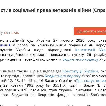
стив соціальні права ветеранів війни (Спр
Відключити рекл
0
6346
онституційний Суд України 27 лютого 2020 року ухв
шення
у справі за конституційним поданням 46 наро
епутатів України щодо відповідності
Конституції Укр
онституційності) окремого положення пункту 26 розділ
рикінцеві та перехідні положення»
Бюджетного кодексу
Укр
и визнав таким, що не відповідає
Конституції України
, ок
і та перехідні положення»
Бюджетного кодексу
України у част
ей 12, 13, 14, 15 та 16 Закону України «
Про статус ветер
ід 22 жовтня 1993 року № 3551–ХІІ (далі – Закон № 3
тановлених Кабінетом Міністрів України, виходячи з ная
евого бюджетів та бюджетів фондів загальнообов’язко