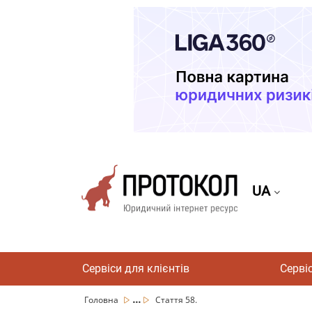
UA
Сервіси для клієнтів
Серві
...
Головна
Стаття 58.