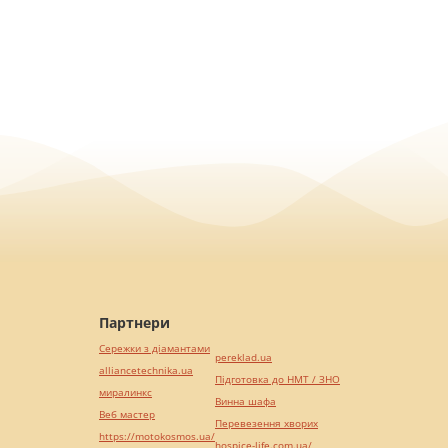
Партнери
Сережки з діамантами
pereklad.ua
alliancetechnika.ua
Підготовка до НМТ / ЗНО
миралинкс
Винна шафа
Веб мастер
Перевезення хворих
https://motokosmos.ua/
hospice-life.com.ua/