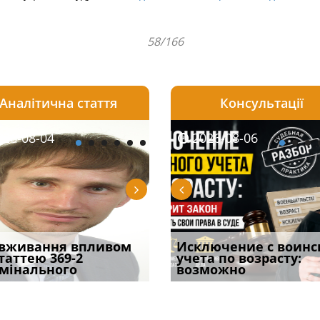
58/166
Аналітична стаття
Консультації
08-06
26-08-04
2026-08-05
2026-08-06
2026-08-04
2026-08-06
2026-07-30
уд встановив для
вживання впливом
Особливості захисту у
Документи, на яких не
Переоформлення
Исключение с воинс
Восьмий ААС фак
одування шкоди
статтею 369-2
кримінальному
проставляється
відстрочки за іншою
учета по возрасту:
підтвердив, що 
с
мінального
провадженні: я
апостиль: пер
підставою: нов
возможно
може скас