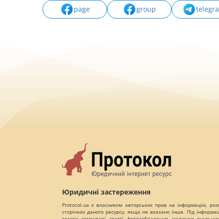
page
group
telegr
Юридичні застереження
Protocol.ua є власником авторських прав на інформацію, роз
сторінках даного ресурсу, якщо не вказано інше. Під інформа
тексти, коментарі, статті, фотозображення, малюнки, ящик-шот