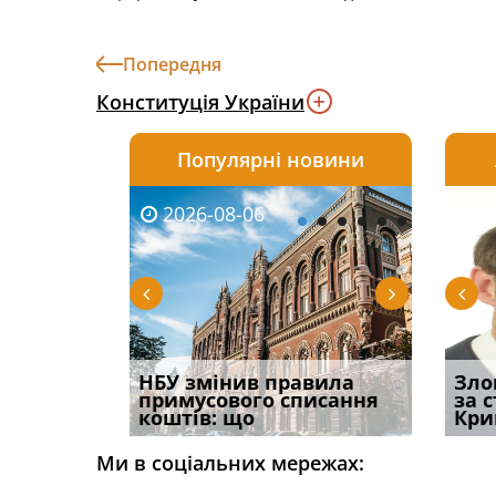
Попередня
Конституція України
Популярні новини
2026-08-06
2026-08-03
2026-
20
і
НБУ змінив правила
Водії можуть отримати
Якщо с
Зло
способом
примусового списання
компенсацію за
відшк
за 
вих
коштів: що
незаконні дії
наявні
Кри
Ми в соціальних мережах: