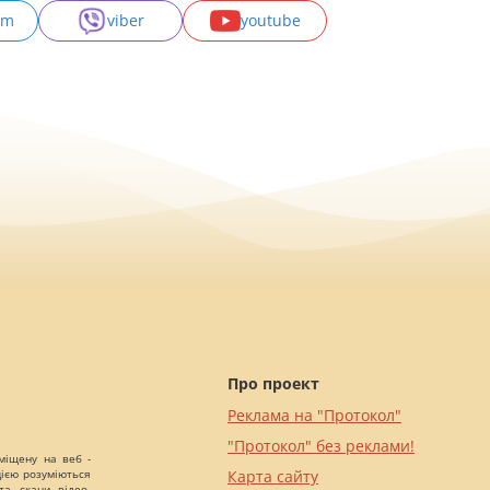
am
viber
youtube
Про проект
Реклама на "Протокол"
"Протокол" без реклами!
міщену на веб -
цією розуміються
Карта сайту
а, скани, відео,