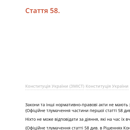
Стаття 58.
Конституція України (ЗМІСТ)
Конституція України
Закони та інші нормативно-правові акти не мають зв
{Офіційне тлумачення частини першої статті 58 ди
Ніхто не може відповідати за діяння, які на час ї
{Офіційне тлумачення статті 58 див. в Рішеннях Ко