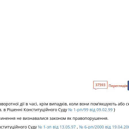
37593
Переглядів
оротної дії в часі, крім випадків, коли вони пом'якшують або с
в. в Рішенні Конституційного Суду
№ 1-рп/99 від 09.02.99
}
х вчинення не визнавалися законом як правопорушення.
нституційного Суду
№ 1-зп від 13.05.97
,
№ 6-рп/2000 від 19.04.20