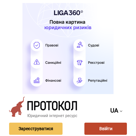
UA
Зареєструватися
Ввійти