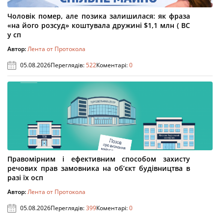
Чоловік помер, але позика залишилася: як фраза
«на його розсуд» коштувала дружині $1,1 млн ( ВС
у сп
Автор:
Лента от Протокола
05.08.2026
Переглядів:
522
Коментарі:
0
Правомірним і ефективним способом захисту
речових прав замовника на об’єкт будівництва в
разі їх осп
Автор:
Лента от Протокола
05.08.2026
Переглядів:
399
Коментарі:
0