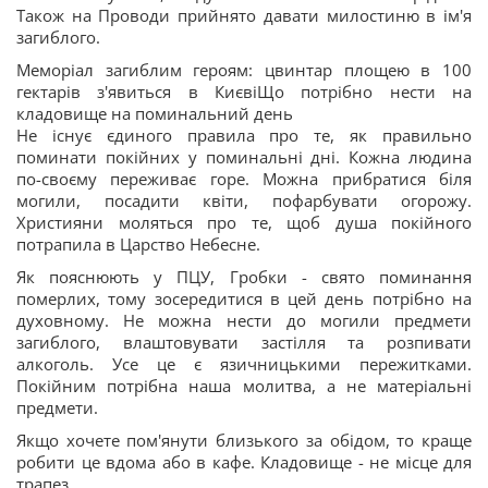
Також на Проводи прийнято давати милостиню в ім'я
загиблого.
Меморіал загиблим героям: цвинтар площею в 100
гектарів з'явиться в КиєвіЩо потрібно нести на
кладовище на поминальний день
Не існує єдиного правила про те, як правильно
поминати покійних у поминальні дні. Кожна людина
по-своєму переживає горе. Можна прибратися біля
могили, посадити квіти, пофарбувати огорожу.
Християни моляться про те, щоб душа покійного
потрапила в Царство Небесне.
Як пояснюють у ПЦУ, Гробки - свято поминання
померлих, тому зосередитися в цей день потрібно на
духовному. Не можна нести до могили предмети
загиблого, влаштовувати застілля та розпивати
алкоголь. Усе це є язичницькими пережитками.
Покійним потрібна наша молитва, а не матеріальні
предмети.
Якщо хочете пом'янути близького за обідом, то краще
робити це вдома або в кафе. Кладовище - не місце для
трапез.