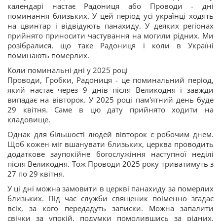
календарі настає Радониця або Проводи - дні
поминання близьких. У цей період усі українці ходять
на цвинтар і відвідують панахиду. У деяких регіонах
прийнято приносити частування на могили рідних. Ми
розібралися, що таке Радониця і коли в Україні
поминають померлих.
Коли поминальні дні у 2025 році
Проводи, Гробки, Радониця - це поминальний період,
який настає через 9 днів після Великодня і завжди
випадає на вівторок. У 2025 році пам'ятний день буде
29 квітня. Саме в цю дату прийнято ходити на
кладовище.
Однак для більшості людей вівторок є робочим днем.
Щоб кожен міг вшанувати близьких, церква проводить
додаткове заупокійне богослужіння наступної неділі
після Великодня. Тож Проводи 2025 року триватимуть з
27 по 29 квітня.
У ці дні можна замовити в церкві панахиду за померлих
близьких. Під час служби священик поіменно згадає
всіх, за кого передадуть записки. Можна запалити
свічки за упокій, подумки помолившись за рідних.