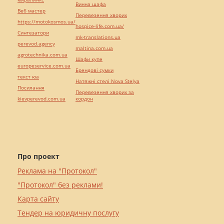
Винна шафа
Веб мастер
Перевезення хворих
https://motokosmos.ua/
hospice-life.com.ua/
Синтезатори
mk-translations.ua
perevod.agency
maltina.com.ua
agrotechnika.com.ua
Шафи купе
europeservice.com.ua
Брендові сумки
текст юа
Натяжні стелі Nova Stelya
Посилання
Перевезення хворих за
kievperevod.com.ua
кордон
Про проект
Реклама на "Протокол"
"Протокол" без реклами!
Карта сайту
Тендер на юридичну послугу