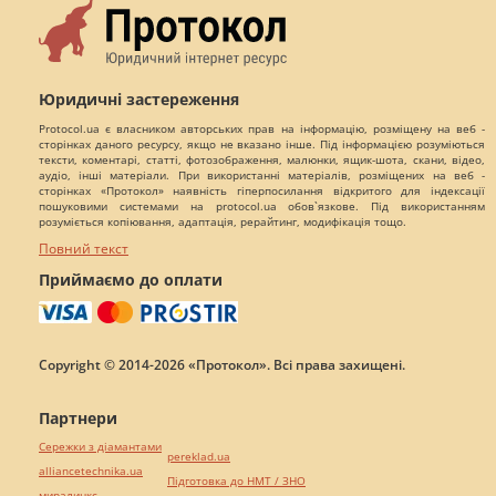
Юридичні застереження
Protocol.ua є власником авторських прав на інформацію, розміщену на веб -
сторінках даного ресурсу, якщо не вказано інше. Під інформацією розуміються
тексти, коментарі, статті, фотозображення, малюнки, ящик-шота, скани, відео,
аудіо, інші матеріали. При використанні матеріалів, розміщених на веб -
сторінках «Протокол» наявність гіперпосилання відкритого для індексації
пошуковими системами на protocol.ua обов`язкове. Під використанням
розуміється копіювання, адаптація, рерайтинг, модифікація тощо.
Повний текст
Приймаємо до оплати
Copyright © 2014-2026 «Протокол». Всі права захищені.
Партнери
Сережки з діамантами
pereklad.ua
alliancetechnika.ua
Підготовка до НМТ / ЗНО
миралинкс