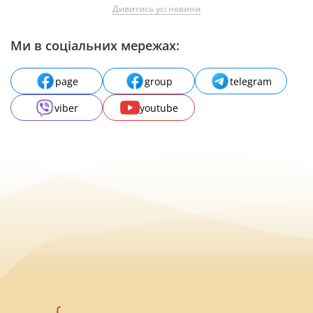
Дивитись усі новини
Ми в соціальних мережах:
page
group
telegram
viber
youtube