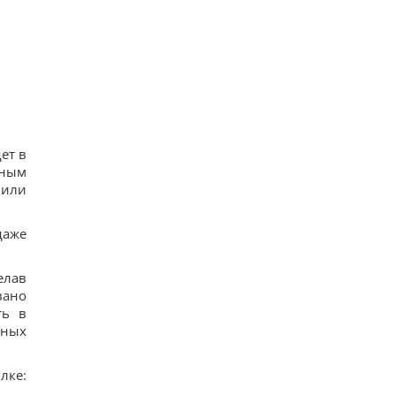
18
КНДР перекинула до Росії понад 100 ракет: в ISW
пояснили, чим це загрожує Україні
13
Гороскоп на 6 серпня: Стрільцям –
сповільнитися, Скорпіонам – перенапруження
16
6 серпня: церковне свято сьогодні, яка
прикмета на Яблучний Спас обіцяє щастя
16
ет в
Вівсянка проти граноли: дієтологи розповіли,
чным
що краще для контролю рівня цукру в крові
 или
15
даже
елав
вано
ть в
ьных
лке: