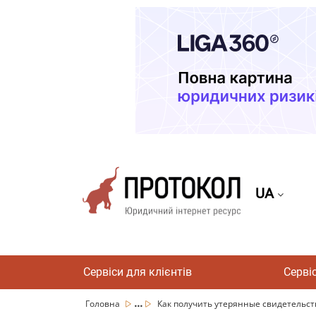
UA
Сервіси для клієнтів
Серві
...
Головна
Как получить утерянные свидетельств