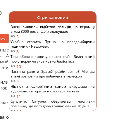
о
Стрічка новин
Вчені виявили відбитки пальців на кераміці
віком 8000 років: що їх здивувало
5
аму
Україна ставить Путіна на передвиборчий
годинник, - Newsweek
жные
8
а. А
Така зброя є лише у кількох країн: Зеленський
емой
про створення української балістики
10
 эти
Частина ракети SpaceX розбилася об Місяць:
вчені розповіли про побачене в телескоп
9
 или
Нікітюк з однорічним сином вирушила на
гов,
відпочинок у гори та нарвалася на хейт
11
Супутник Сатурна обертається настільки
лке:
повільно, що його доба триває майже 16 днів
12
У Україні з'явиться нове свято: що будуть
ва о
відзначати 8 серпня
9