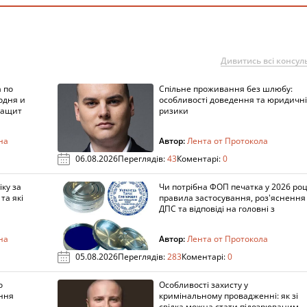
Дивитись всі консуль
 по
Спільне проживання без шлюбу:
одня и
особливості доведення та юридичні
защит
ризики
на
Автор:
Лента от Протокола
06.08.2026
Переглядів:
43
Коментарі:
0
ку за
Чи потрібна ФОП печатка у 2026 роц
та які
правила застосування, роз'яснення
ДПС та відповіді на головні з
на
Автор:
Лента от Протокола
05.08.2026
Переглядів:
283
Коментарі:
0
о
Особливості захисту у
ення
кримінальному провадженні: як зі
свідка можна стати підозрюваним