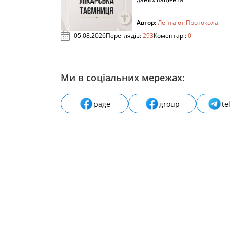
Автор:
Лента от Протокола
05.08.2026
Переглядів:
293
Коментарі:
0
Ми в соціальних мережах:
page
group
te