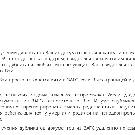
лучении дубликатов Ваших документов с адвокатом. И он ид
ей этого договора, ордером, свидетельством и своим ли
сах дубликаты любых интересующих Вас свидетельств
их Вам.
Вам просто не хочется идти в ЗАГС, если Вы за границей и 
.
но, не выходя из дома, или даже не приезжая в Украину, сд
окументы из ЗАГСа относительно Вас. И уже опублико
ервично зарегистрировать смерть родственника, вступи
я ребенка для тех, у умер или родился на неподконтрол
о.
лучения дубликатов документов из ЗАГС удаленно по ссы