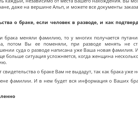
ь каждый, независимо от места Вашего нахождения. Вы мо
ране, даже на вершине Альп, и можете все документы заказа
тва о браке, если человек в разводе, и как подтвер
и брака меняли фамилию, то у многих получается путани
а, потом Вы ее поменяли, при разводе менять не ст
решении суда о разводе написана уже Ваша новая фамилия. И
Еще больше ситуация усложняется, когда женщина несколько
ию.
 свидетельства о браке Вам не выдадут, так как брака уже н
мене фамилии. И в нем будет вся информация о Ваших бра
аленно