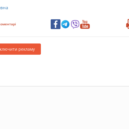
евна
оментарі
дключити рекламу