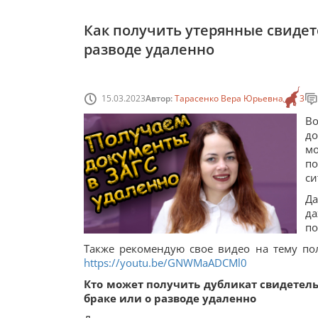
Как получить утерянные свидете
разводе удаленно
15.03.2023
Автор:
Тарасенко Вера Юрьевна
3
Во
до
мо
по
си
Да
д
по
Также рекомендую свое видео на тему по
https://youtu.be/GNWMaADCMl0
Кто может получить дубликат свидетель
браке или о разводе удаленно