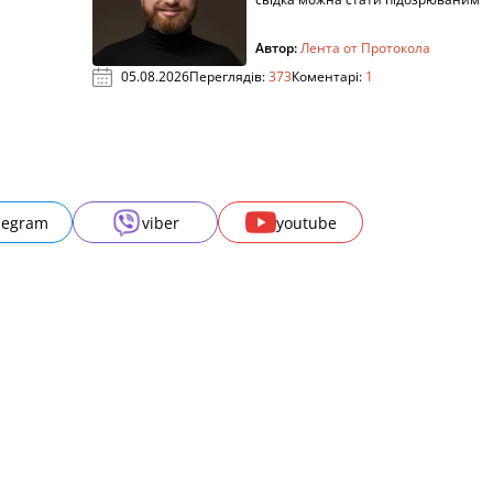
Автор:
Лента от Протокола
05.08.2026
Переглядів:
373
Коментарі:
1
legram
viber
youtube