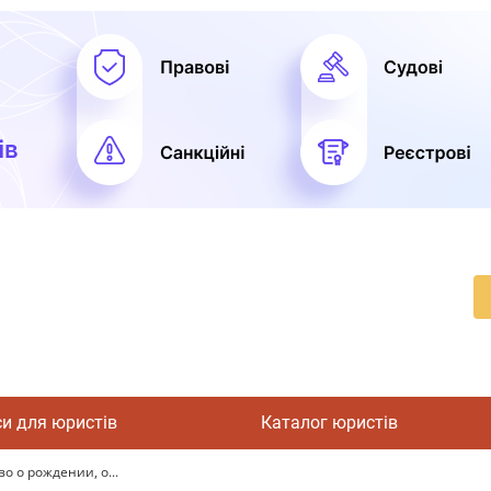
си для юристів
Каталог юристів
о о рождении, о...