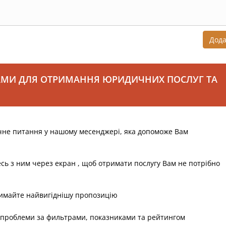
Дод
АМИ ДЛЯ ОТРИМАННЯ ЮРИДИЧНИХ ПОСЛУГ ТА
чне питання у нашому месенджері, яка допоможе Вам
есь з ним через екран , щоб отримати послугу Вам не потрібно
римайте найвигіднішу пропозицію
 проблеми за фильтрами, показниками та рейтингом