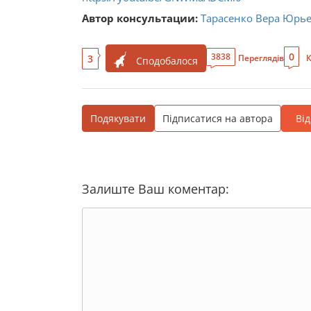
Автор консультации:
Тарасенко Вера Юрь
0
3838
3
Переглядів
К
Сподобалося
Подякувати
Підписатися на автора
Ві
Залиште Ваш коментар: