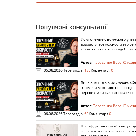
Популярні консультації
Исключение с воинского учета
возрасту: возможно ли это сег
какие перспективы судебной 
Автор:
Тарасенко Вера Юрьев
06.08.2026
Переглядів:
137
Коментарі:
0
Виключення з військового облі
віком: чи можливо це сьогодні 
перспективи судового захист
Автор:
Тарасенко Вера Юрьев
06.08.2026
Переглядів:
62
Коментарі:
0
Штраф, догана чи в’язниця: щ
загрожує лікарю за розголош
даних пацієнта