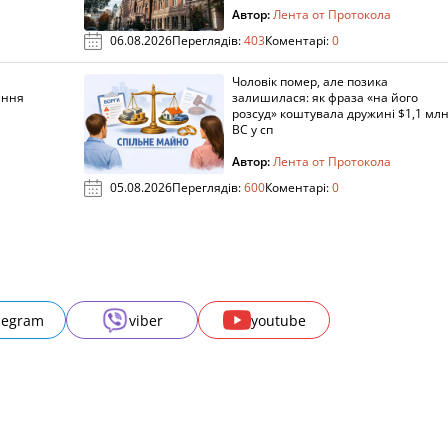
Автор:
Лента от Протокола
06.08.2026
Переглядів:
403
Коментарі:
0
Чоловік помер, але позика
ання
залишилася: як фраза «на його
розсуд» коштувала дружині $1,1 млн
ВС у сп
Автор:
Лента от Протокола
05.08.2026
Переглядів:
600
Коментарі:
0
legram
viber
youtube