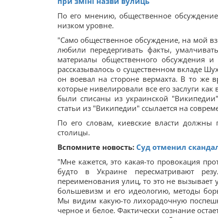
при зміні назви вулиць
По его мнению, общественное обсуждение
низком уровне.
"Само общественное обсуждение, на мой вз
любили передергивать факты, умалчивать
материалы общественного обсуждения и 
рассказывалось о существенном вкладе Шух
он воевал на стороне вермахта. В то же
которые нивелировали все его заслуги как 
были списаны из украинской "Википедии",
статьи из "Википедии" ссылается на совре
По его словам, киевские власти должны
столицы.
Вспомните новость:
Суд отменил сканда
"Мне кажется, это какая-то провокация про
будто в Украине пересматривают резу
переименования улиц, то это не вызывает 
большевизм и его идеологию, методы бор
Мы видим какую-то лихорадочную поспешно
черное и белое. Фактически сознание остает