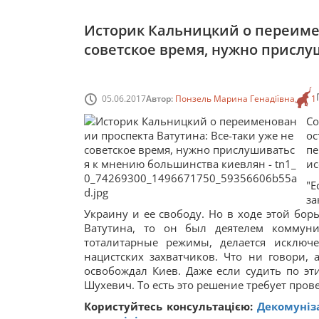
Историк Кальницкий о переимен
советское время, нужно присл
05.06.2017
Автор:
Понзель Марина Генадіївна
1
С
о
пе
ис
"Е
за
Украину и ее свободу. Но в ходе этой бор
Ватутина, то он был деятелем коммун
тоталитарные режимы, делается исключ
нацистских захватчиков. Что ни говори, 
освобождал Киев. Даже если судить по эти
Шухевич. То есть это решение требует пров
Користуйтесь консультацією:
Декомуніз