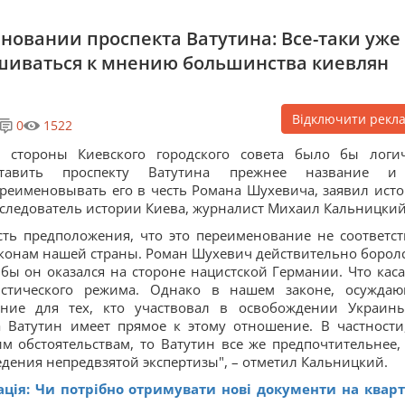
овании проспекта Ватутина: Все-таки уже
ушиваться к мнению большинства киевлян
Відключити рекл
0
1522
о стороны Киевского городского совета было бы логи
ставить проспекту Ватутина прежнее название и
реименовывать его в честь Романа Шухевича, заявил исто
следователь истории Киева, журналист Михаил Кальницкий
сть предположения, что это переименование не соответст
конам нашей страны. Роман Шухевич действительно боролс
ьбы он оказался на стороне нацистской Германии. Что каса
истического режима. Однако в нашем законе, осужда
ение для тех, кто участвовал в освобождении Украин
а Ватутин имеет прямое к этому отношение. В частности
м обстоятельствам, то Ватутин все же предпочтительнее,
едения непредвзятой экспертизы", – отметил Кальницкий.
ація: Чи потрібно отримувати нові документи на квар