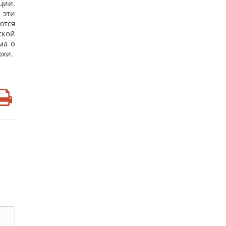
ции.
 эти
ются
ской
ма о
охи.