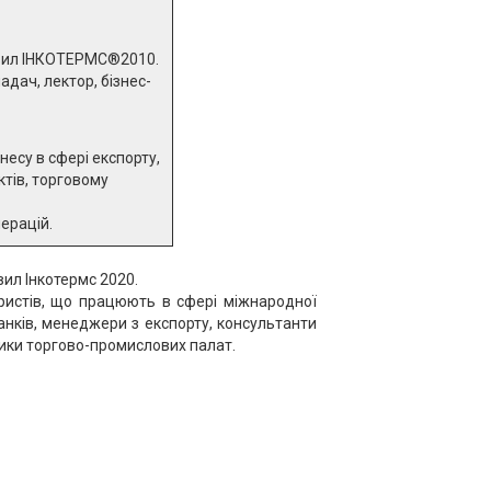
авил ІНКОТЕРМС®2010.
адач, лектор, бізнес-
есу в сфері експорту,
ктів, торговому
ерацій.
ил Інкотермс 2020.
 юристів, що працюють в сфері міжнародної
банків, менеджери з експорту, консультанти
ники торгово-промислових палат.