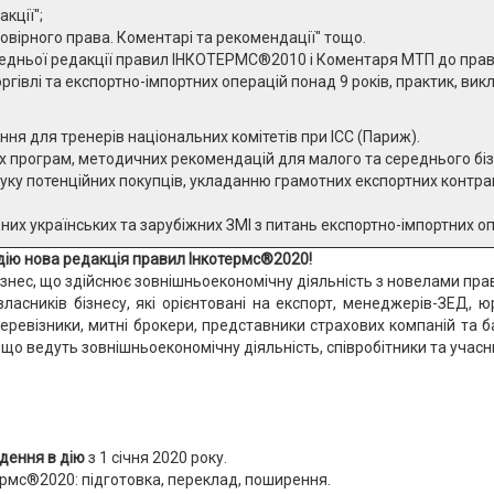
кції";
овірного права. Коментарі та рекомендації" тощо.
ередньої редакції правил ІНКОТЕРМС®2010 і Коментаря МТП до пр
ргівлі та експортно-імпортних операцій понад 9 років, практик, викл
ня для тренерів національних комітетів при ICC (Париж).
 програм, методичних рекомендацій для малого та середнього бізн
шуку потенційних покупців, укладанню грамотних експортних контра
них українських та зарубіжних ЗМІ з питань експортно-імпортних оп
 в дію нова редакція правил Інкотермс®2020!
знес, що здійснює зовнішньоекономічну діяльність з новелами прав
власників бізнесу, які орієнтовані на експорт, менеджерів-ЗЕД,
, перевізники, митні брокери, представники страхових компаній та 
 що ведуть зовнішньоекономічну діяльність, співробітники та учас
дення в дію
з 1 січня 2020 року.
рмс®2020: підготовка, переклад, поширення.