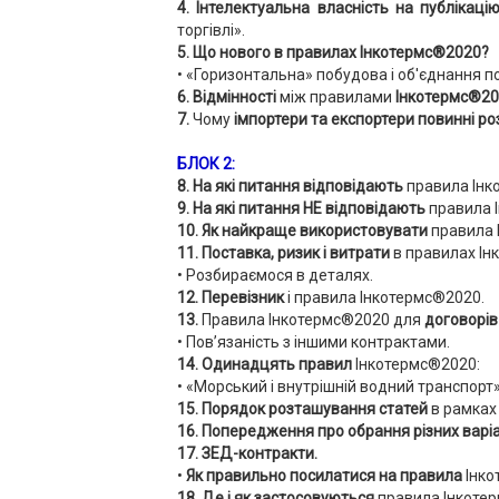
4. Інтелектуальна власність на публіка
торгівлі».
5. Що нового в правилах Інкотермс®2020?
• «Горизонтальна» побудова і об'єднання по
6. Відмінності
між правилами
Інкотермс®20
7.
Чому
імпортери та експортери
повинні р
БЛОК 2:
8. На які питання відповідають
правила Інк
9. На які питання НЕ відповідають
правила 
10. Як найкраще використовувати
правила 
11. Поставка, ризик і витрати
в правилах Ін
• Розбираємося в деталях.
12. Перевізник
і правила Інкотермс®2020.
13.
Правила Інкотермс®2020 для
договорів
• Пов’язаність з іншими контрактами.
14. Одинадцять правил
Інкотермс®2020:
• «Морський і внутрішній водний транспорт»
15. Порядок розташування статей
в рамках
16. Попередження про обрання різних варі
17. ЗЕД-контракти.
•
Як правильно посилатися на правила
Інко
18. Де і як застосовуються
правила Інкоте