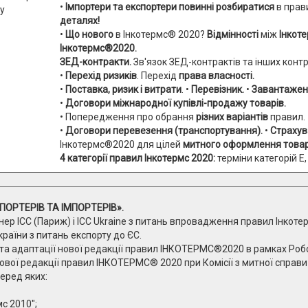
•
Імпортери та експортери
повинні розбиратися
в прав
деталях!
•
Що нового
в Інкотермс® 2020?
Відмінності
між
Інкот
Інкотермс®2020.
ЗЕД-контракти.
Зв'язок ЗЕД-контрактів та інших контр
•
Перехід ризиків
. Перехід
права власності.
•
Поставка, ризик і витрати
.
•
Перевізник.
•
Завантажен
•
Договори міжнародної купівлі-продажу товарів.
• Попередження про обрання
різних варіантів
правил.
•
Договори перевезення (транспортування).
•
Страхув
Інкотермс®2020 для цілей
митного оформлення товар
4 категорії правил Інкотермс 2020:
терміни категорій E, F
ПОРТЕРІВ ТА ІМПОРТЕРІВ».
ер ICC (Париж) і ICC Ukraine з питань впровадження правил Інкотер
раїни з питань експорту до ЄС.
 та адаптації нової редакції правил ІНКОТЕРМС®2020 в рамках Робо
ової редакції правил ІНКОТЕРМС® 2020 при Комісії з митної справ
серед яких:
с 2010";