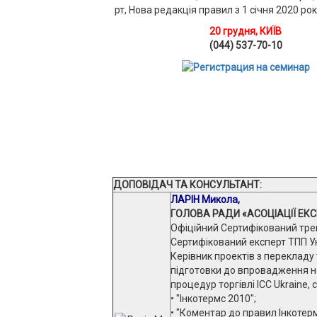
20 грудня, КИЇВ
(044) 537-70-10
ДОПОВІДАЧ ТА КОНСУЛЬТАНТ:
ЛАРІН Микола,
ГОЛОВА РАДИ «АСОЦІАЦІЇ ЕКС
Офіційний Сертифікований трен
Сертифікований експерт ТПП Ук
Керівник проектів з перекладу
підготовки до впровадження н
процедур торгівлі ICC Ukraine, 
• "Інкотермс 2010";
• "Коментар до правил Інкотерм