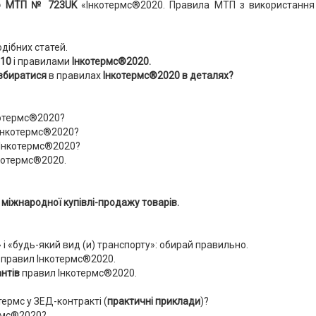
цію МТП № 723UK
«Інкотермс®2020. Правила МТП з використання 
дібних статей.
10
і правилами
Інкотермс®2020.
озбиратися
в правилах
Інкотермс®2020 в деталях?
отермс®2020?
Інкотермс®2020?
Інкотермс®2020?
котермс®2020.
 міжнародної купівлі-продажу товарів.
 і «будь-який вид (и) транспорту»: обирай правильно.
 правил Інкотермс®2020.
антів
правил Інкотермс®2020.
термс у ЗЕД-контракті (
практичні приклади
)?
рмс®2020?