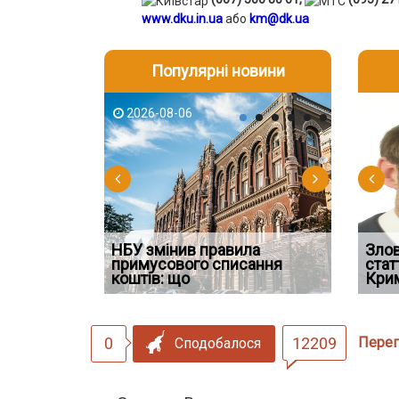
www.dku.in.ua
або
km@dk.ua
Популярні новини
2026-08-06
2026-08-03
2026-08
202
НБУ змінив правила
Водії можуть отримати
Якщо су
Зло
 ефективним
примусового списання
компенсацію за незаконні
відшко
стат
сту речових
коштів: що
дії
наявніс
Кри
0
12209
Перег
Сподобалося