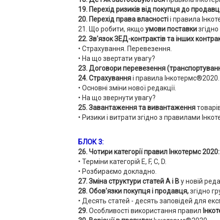
19. Перехід ризиків від покупця до продав
20. Перехід права власності
і правила Інкот
21. Що робити, якщо
умови поставки
згідно
22. Зв'язок ЗЕД-контрактів та інших контра
• Страхування. Перевезення.
• На що звертати увагу?
23. Договори перевезення (транспортуван
24. Страхування
і правила Інкотермс®2020.
• Основні зміни нової редакції.
• На що звернути увагу?
25. Завантаження та вивантаження
товарів
• Ризики і витрати згідно з правилами Інко
БЛОК 3:
26. Чотири категорії правил Інкотермс 2020:
• Терміни категорій E, F, C, D.
• Розбираємо докладно.
27. Зміна структури статей А і В
у новій ред
28. Обов'язки покупця і продавця,
згідно гр
• Десять статей - десять заповідей для екс
29.
Особливості використання правил
Інко