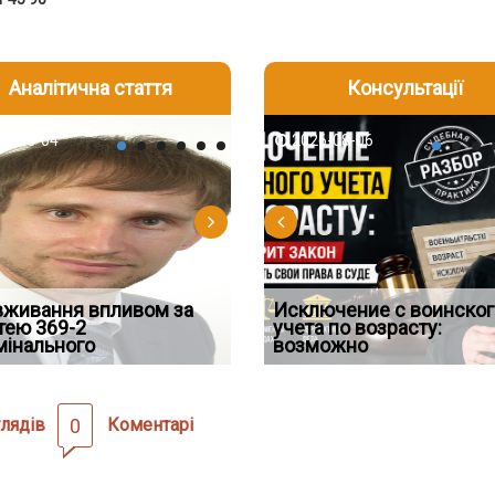
Аналітична стаття
Консультації
-06
6-08-04
2026-08-05
2026-08-06
2026-08-04
2026-08-06
2026-07-30
д встановив для
вживання впливом за
Особливості захисту у
Документи, на яких не
Переоформлення
Исключение с воинског
Восьмий ААС факти
дування шкоди
тею 369-2
кримінальному
проставляється апостиль:
відстрочки за іншою
учета по возрасту:
підтвердив, що ЦВ
мінального
провадженні: я
пер
підставою: нов
возможно
скас
лядів
0
Коментарі