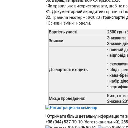
30. Варіації в правилах
Інкотермс®2020.
• Як правильно використовувати, щоб не по
31. Документарний акредитив
і правила І
32.
Правила Інкотермс®2020 і
транспортні 
• Основні зміни і новели.
Вартість участі
2500 грн.
(
Знижки
за 
Знижки
Знижки для
•
повний де
•
відповіді
•
ексклюзив
До вартості входить
•
обід
в рес
•
кава-бре
• набір
діл
•
сертифік
Київ, готе
Місце проведення:
Знижка 20
! Отримати більш детальну інформацю та з
+38 (044) 537-70-10
(багатоканальний),
235
(067) 506 80 61,
(095) 27