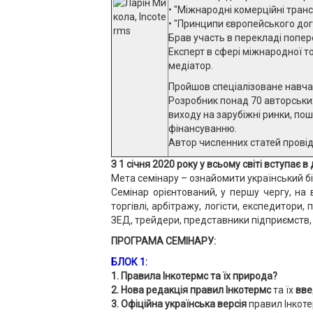
• "Міжнародні комерційні транса
• "Принципи європейського дог
Брав участь в перекладі поп
Експерт в сфері міжнародної то
медіатор.
Пройшов спеціалізоване навчан
Розробник понад 70 авторських
виходу на зарубіжні ринки, по
фінансуванню.
Автор численних статей провід
З 1 січня 2020 року у всьому світі вступає
Мета семінару – ознайомити український бі
Семінар орієнтований, у першу чергу, на 
торгівлі, арбітражу, логісти, експедитори
ЗЕД, трейдери, представники підприємств,
ПРОГРАМА СЕМІНАРУ:
БЛОК 1:
1. Правила Інкотермс та їх природа?
2. Нова редакція правил Інкотермс
та їх
вве
3. Офіційна українська версія
правил Інкоте