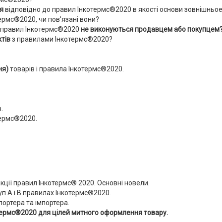
ця
відповідно до правил Інкотермс®2020 в якості основи зовнішньое
ермс®2020, чи пов'язані вони?
 правил Інкотермс®2020
не виконуються продавцем або покупцем
ктів
з правилами Інкотермс®2020?
ня)
товарів і правила Інкотермс®2020.
.
термс®2020.
акції правил Інкотермс® 2020. Основні новели.
уп А і В правилах Інкотермс®2020.
портера та імпортера.
термс®2020 для цілей митного оформлення товару.