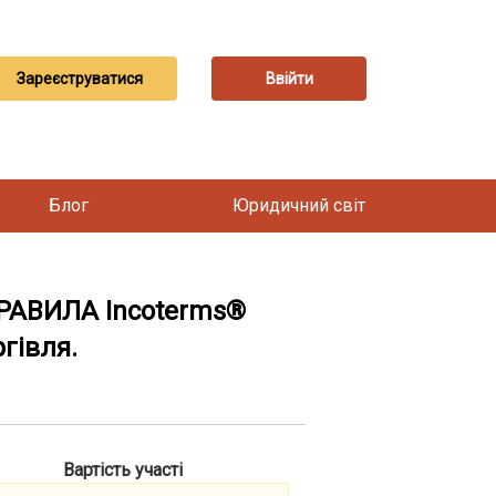
Зареєструватися
Ввійти
Блог
Юридичний світ
 ПРАВИЛА Incoterms®
гівля.
Вартість участі