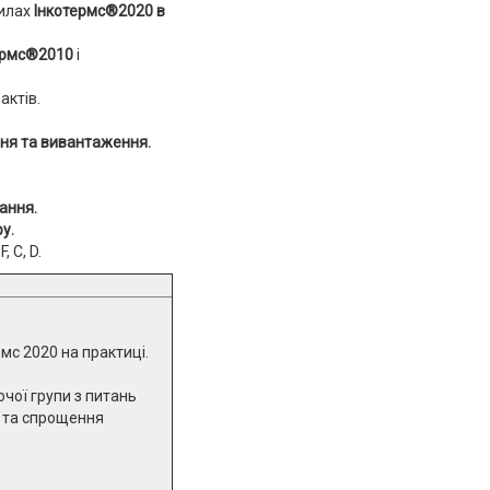
илах
Інкотермс®2020 в
ермс®2010
і
актів.
ня та вивантаження.
ання.
у.
, C, D.
мс 2020 на практиці.
чої групи з питань
и та спрощення