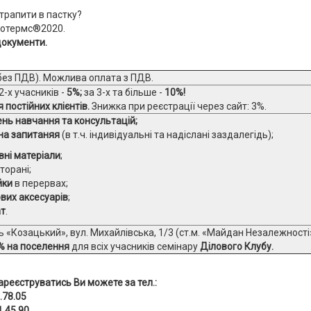
трапити в пастку?
нкотермс®2020.
документи.
без ПДВ). Можлива оплата з ПДВ.
2-х учасників -
5%;
за 3-х та більше -
10%!
 постійних клієнтів.
Знижка при реєстрації через сайт: 3%.
нь навчання та консультацій;
 на запитаняя
(в т.ч. індивідуальні та надіслані заздалегідь);
ні матеріали
;
торані;
йки
в перервах;
ових аксесуарів
;
ат
.
ль «Козацький», вул. Михайлівська, 1/3 (ст.м. «Майдан Незалежності»
% на поселення
для всіх учасників семінару
Ділового Клубу.
ареєструватись Ви можете за тел.:
.78.05
1 45 90