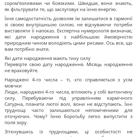
сором’язливими чи боязкими. Швидше, вони знають,
як фільтрувати те, що заслуговує на їхню енергію.
Їхня самодостатність дозволяє їм залишатися в гармонії
зі своєю внутрішньою силою, не відчуваючи потреби
виставляти її напоказ. Експертна нумерологія визначає,
які дати народження з найбільшою ймовірністю
природним чином володіють цими рисами. Ось все, що
вам потрібно знати.
Які дати народження мають тиху силу
Перевірте свою дату народження. Місяць народження
не враховуйте.
Народжені 4-го числа – ті, хто справляється з усім
мовчки
Люди, народжені 4-го числа, втілюють у собі витончену
силу. Перебуваючи під управлінням кармічного
Сатурна, планети лютої волі, вони не відступають. Їхні
труднощі часто залишаються непоміченими для
оточуючих. Чому? Їхню боротьбу легко випустити з
поля зору.
Зіткнувшись із труднощами, ці особистості не