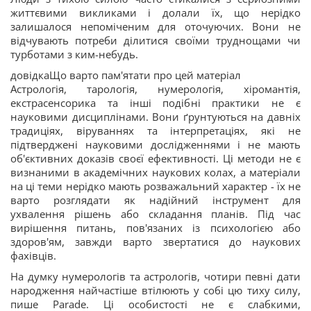
життєвими викликами і долали їх, що нерідко
залишалося непоміченим для оточуючих. Вони не
відчувають потреби ділитися своїми труднощами чи
турботами з ким-небудь.
довідкаЩо варто пам'ятати про цей матеріал
Астрологія, тарологія, нумерологія, хіромантія,
екстрасенсорика та інші подібні практики не є
науковими дисциплінами. Вони ґрунтуються на давніх
традиціях, віруваннях та інтерпретаціях, які не
підтверджені науковими дослідженнями і не мають
об'єктивних доказів своєї ефективності. Ці методи не є
визнаними в академічних наукових колах, а матеріали
на ці теми нерідко мають розважальний характер - їх не
варто розглядати як надійний інструмент для
ухвалення рішень або складання планів. Під час
вирішення питань, пов'язаних із психологією або
здоров'ям, завжди варто звертатися до наукових
фахівців.
На думку нумерологів та астрологів, чотири певні дати
народження найчастіше втілюють у собі цю тиху силу,
пише Parade. Ці особистості не є слабкими,