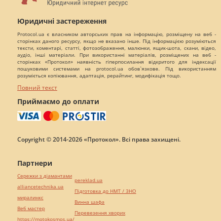
Юридичні застереження
Protocol.ua є власником авторських прав на інформацію, розміщену на веб -
сторінках даного ресурсу, якщо не вказано інше. Під інформацією розуміються
тексти, коментарі, статті, фотозображення, малюнки, ящик-шота, скани, відео,
аудіо, інші матеріали. При використанні матеріалів, розміщених на веб -
сторінках «Протокол» наявність гіперпосилання відкритого для індексації
пошуковими системами на protocol.ua обов`язкове. Під використанням
розуміється копіювання, адаптація, рерайтинг, модифікація тощо.
Повний текст
Приймаємо до оплати
Copyright © 2014-2026 «Протокол». Всі права захищені.
Партнери
Сережки з діамантами
pereklad.ua
alliancetechnika.ua
Підготовка до НМТ / ЗНО
миралинкс
Винна шафа
Веб мастер
Перевезення хворих
https://motokosmos.ua/