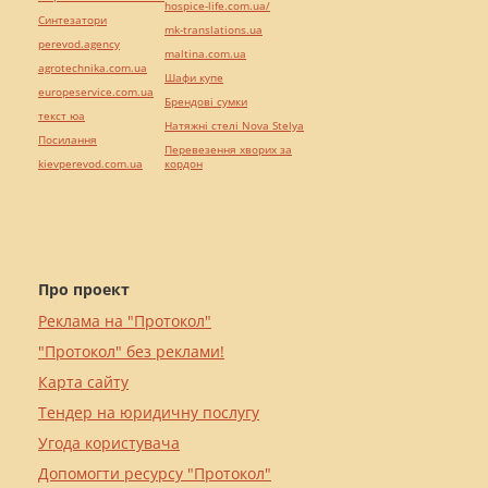
hospice-life.com.ua/
Синтезатори
mk-translations.ua
perevod.agency
maltina.com.ua
agrotechnika.com.ua
Шафи купе
europeservice.com.ua
Брендові сумки
текст юа
Натяжні стелі Nova Stelya
Посилання
Перевезення хворих за
kievperevod.com.ua
кордон
Про проект
Реклама на "Протокол"
"Протокол" без реклами!
Карта сайту
Тендер на юридичну послугу
Угода користувача
Допомогти ресурсу "Протокол"