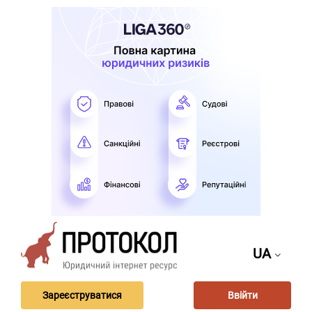
UA
Зареєструватися
Ввійти