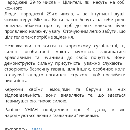
Народжені 29-го числа – Цілителі, які несуть на собі
кожного
Люди, народжені 29-го числа, – це інтуїтивні душі,
якими керує Місяць. Вони часто беруть на себе роль
опікуна, дбаючи про те, щоб до всіх навколо було
проявлено належну увагу. Оточуючим легко забути, що
цілителю теж потрібне зцілення.
Незважаючи на життя в жорстокому суспільстві, ці
сильні особистості мають мужність залишатися
вразливими та чуйними до своїх почуттів. Вони
демонструють сильну присутність, уважно слухають і
створюють безпечну гавань для інших, особливо коли
оточуючі занадто поглинені страхом, щоб послабити
пильність.
Керуючи своїми емоціями та беручи за них
відповідальність, вони виявляють те, що здається
невимушеною, тихою силою.
Раніше УНІАН повідомляв про 4 дати, в які
народжуються люди з "залізними" нервами.
ДЖЕРЕЛО :
UNIAN