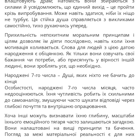
влаштовують драм; натомість вони збираються з
силами й усвідомлюють, що єдиний вихід – це пройти
крізь випробування. Може навіть здатися, ніби їх ніщо
не турбує. Ця стійка душа справляється з викликами
самостійно, тихо рухаючись уперед.
Прихильність непохитним моральним принципам і
цілям дозволяє їм діяти послідовно, навіть коли їхня
мотивація коливається. Слова для людей з цією датою
народження є обіцянкою. Як тільки вони озвучать свої
бажання чи потреби, або присягнуть у вірності іншій
людині, вони зроблять усе, що необхідно.
Народжені 7-го числа – Душі, яких ніхто не бачить до
кінця
Особистості, народжені 7-го числа місяця, часто
недооцінюються. Їхня чутливість робить їх схильними
до самоаналізу, змушуючи часто шукати відповіді через
глибокі почуття та внутрішню опрацювання.
Хоча інші можуть визнавати їхню глибину, масштаби
їхнього емоційного тягаря часто залишаються загадкою.
Вони налаштовані на вищі принципи та бачення.
Погляд за межі матеріальної реальності є для них