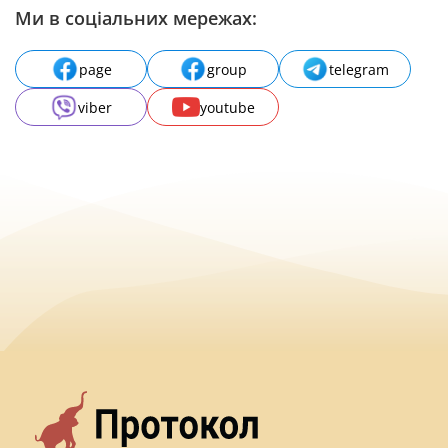
Ми в соціальних мережах:
page
group
telegram
viber
youtube