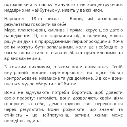
потрапляючи в пастку минулого і не концентруючись
надмірно на майбутньому, навіть у важкі часи.
Народжені 18-го числа – Воїни, які дозволяють
результатам говорити за себе
Марс, планета-воїн, смілива і пряма, керує цією датою
народження. Ті, хто народився під її впливом, мають
рішучий дух і є природженими першопрохідцями. Хоча
вони можуть бути запальними, коли це необхідно, з
часом вони схильні ставати більш приземленими та
врівноваженими.
З кожним викликом, з яким вони стикаються, їхній
внутрішній вогонь перетворюється на щось більш
контрольоване, навмисне та усвідомлене. З віком вони
вчаться мудро обирати свої битви.
Вони не відчувають потреби боротися, щоб довести
свою правоту; натомість вони дозволяють своїм діям
говорити за себе, демонструючи свої переконання
через результати. Вони розуміють, що знання та
стійкість – це найпотужніші активи, якими може
володіти людина.