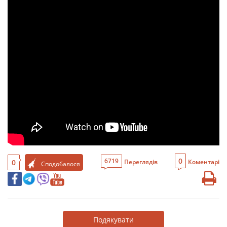
0
6719
0
Переглядів
Коментарі
Сподобалося
Подякувати