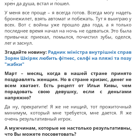
хрен да душа, встал и пошел.
У меня все проще – я всегда готов. Всегда могу надеть
бронежилет, взять автомат и побежать. Тут я выиграю у
всех. Вот с войны уже прошло два года, а я только
последнее время начал на ночь не одеваться. Это была
привычка: приехал, помылся, почистил зубы, оделся,
лег и заснул.
Згадайте новину:
Радник міністра внутрішніх справ
Зорян Шкіряк любить фітнес, селфі на пляжі та позу
"жабки"
Март – месяц, когда в нашей стране принято
поздравлять женщин. Но в стране кризис, денег не
всем хватает. Есть рецепт от Ильи Кивы, чем
порадовать свою девушку, если с деньгами
напряжно?
Да ну, прекратите! Я же не нищий, тот прожиточный
минимум, который мне требуется, мне дается. Я же
очень результативный игрок.
А мужчинам, которые не настолько результативны,
что Вы можете посоветовать?