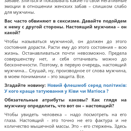
забаве. Злиться и показывать какие-то свои негативные
эмоции в отношении женских забав – слишком слабо
для мужчины.
Вас часто обвиняют в сексизме. Давайте подойдем
к нему с другой стороны. Настоящий мужчина – он
какой?
Чтобы называться мужчиной, он должен до этого
состояния дорасти. Расти ему до этого состояния – всю
жизнь. Останавливаться почти невозможно. Предела
совершенству нет, и себя оттачивать можно до
бесконечности. Поэтому, в первую очередь, настоящий
мужчина… Слушай, ну, производное от слова мужчина,
в моем понимании – это защита. Все.
Згадайте новину:
Новий флешмоб серед політиків:
У кого краще татуювання у Ківи чи Матіоса ?
Обязательные атрибуты каковы? Как глядя на
мужчину определить, что вот он – настоящий?
Чтобы увидеть человека – надо посмотреть на его
глаза. Настоящий - это точно не его фактура и не
количество мышечной массы. Это – его стержень. Здесь