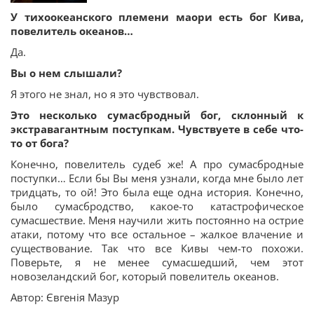
У тихоокеанского племени маори есть бог Кива,
повелитель океанов…
Да.
Вы о нем слышали?
Я этого не знал, но я это чувствовал.
Это несколько сумасбродный бог, склонный к
экстравагантным поступкам. Чувствуете в себе что-
то от бога?
Конечно, повелитель судеб же! А про сумасбродные
поступки… Если бы Вы меня узнали, когда мне было лет
тридцать, то ой! Это была еще одна история. Конечно,
было сумасбродство, какое-то катастрофическое
сумасшествие. Меня научили жить постоянно на острие
атаки, потому что все остальное – жалкое влачение и
существование. Так что все Кивы чем-то похожи.
Поверьте, я не менее сумасшедший, чем этот
новозеландский бог, который повелитель океанов.
Автор: Євгенія Мазур