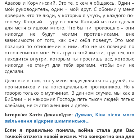
Аваков и Корчинский. Это те, с кем я общаюсь. Один –
мой руководитель, один – мой друг. С обоими у меня
доверие. Это те люди, у которых я учусь, у каждого по-
своему. Каждый – гуру в своем. Каждый из них сделал
для меня слишком много. Что бы ни произошло – они
никогда не будут моими противниками, вне
зависимости от того, как они себя поведут. Это моя
позиция по отношении к ним. Это не их позиция по
отношению ко мне. Есть круг в этой жизни, круг тех, кто
находится внутри, которым ты простишь все, которые
никогда не станут для тебя врагами, чтобы они не
сделали.
Дело все в том, что у меня люди делятся на друзей, на
противников и на потенциальных противников. Но я
говорю только о мужчинах. В данном случае, мы как в
Библии – и накормил Господь пять тысяч людей пятью
хлебами, не считая женщин и детей.
Інтерв'ю: Хатія Деканоїдзе:
Думаю, Ківа після мого
звільнення відкрив шампанське…
Если я правильно поняла, война стала для Вас
точкой отсчета новой жизни. Что конкретно она для