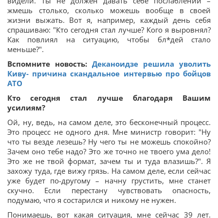
видели. Ты не должен давать себе послаблений –
жмешь столько, сколько можешь вообще в своей
жизни выжать. Вот я, например, каждый день себя
спрашиваю: "Кто сегодня стал лучше? Кого я выровнял?
Как повлиял на ситуацию, чтобы бл*дей стало
меньше?".
Вспомните новость:
Деканоидзе решила уволить
Киву- причина скандальное интервью про бойцов
АТО
Кто сегодня стал лучше благодаря Вашим
усилиям?
Ой, ну, ведь, на самом деле, это бесконечный процесс.
Это процесс не одного дня. Мне министр говорит: "Ну
что ты везде лезешь? Ну чего ты не можешь спокойно?
Зачем оно тебе надо? Это же точно не твоего ума дело!
Это же не твой формат, зачем ты и туда влазишь?". Я
захожу туда, где вижу грязь. На самом деле, если сейчас
уже будет по-другому – начну грустить, мне станет
скучно. Если перестану чувствовать опасность,
подумаю, что я состарился и никому не нужен.
Понимаешь, вот какая ситуация, мне сейчас 39 лет.