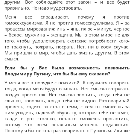
другим. Вот соблюдайте этот закон – и все будет
правильно. Не надо мудрствовать.
Меня все спрашивают, почему я против
гомосексуализма. Я не против гомосексуализма. Я – за
процессы мироздания: инь – янь, плюс – минус, черное
– белое, мужчина – женщина. Мы в этом мире не для
того, чтобы удовлетворять скотские потребности кого-
то трахнуть, пожрать, посрать. Нет, ни в коем случае.
Мы пришли в мир, чтобы дать жизнь другим. В этом
смысл.
Если бы у Вас была возможность позвонить
Владимиру Путину, что бы Вы ему сказали?
У меня все в порядке с психикой. Я научился говорить
тогда, когда меня будут слышать. Нет смысла сотрясать
воздух просто так. Нет смысла звонить, когда тебя не
слышат, говорить, когда тебя не видно. Разговаривай
вровень, садись за стол с теми, с кем ты сможешь за
ним усидеть, надевай обувь ту, которая тебе не жмет,
клади в рот столько, сколько сможешь проглотить,
потому что всем остальным можешь подавиться.
Поэтому я бы не стал разговаривать с Путиным. Или же