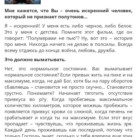
Мне кажется, что Вы – очень искренний человек,
который не признает полутонов…
Я – искренний! У меня есть либо черное, либо белое.
Это у меня с детства. Помните этот фильм, где он
говорит: "Полумерами не пью"? Ну, вот это – история
про меня. Никогда ничего не делаю в полсилы. Всегда
всему отдаюсь до конца: война, любовь, дружба.
Это должно выматывать.
Нет, это нормальное состояние. Вас выматывает
нормальное состояние? Если привык жить на пике и на
максимуме, когда, не дай Бог, хотя бы на пару оборотов
сбавляешь – становится не просто скучно... Становится
грустно. Понимаете? Начинает тяготить отсутствие
привкуса во рту. Когда пробегаешь максимальное
количество километров, которое можешь пробежать –
появляется привкус крови со слюной, когда печень не
срабатывает и когда ты на максимуме. Если этот вкус
пропадает – чувствуешь, что проживаешь жизнь зря.
Каждый день проживаешь как последний, потому что
только Господь знает, сколько у тебя впереди еще этих