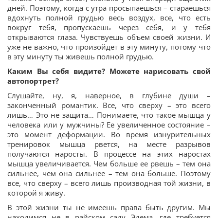
дней. Поэтому, когда с утра просыпаешься – стараешься
вдохнуть полной грудью весь воздух, все, что есть
вокруг тебя, пропускаешь через себя, и у тебя
открываются глаза. Чувствуешь объем своей жизни. И
уже не важно, что произойдет в эту минуту, потому что
в эту минуту ты живешь полной грудью.
Каким Вы себя видите? Можете нарисовать свой
автопортрет?
Слушайте, ну, я, наверное, в глубине души –
законченный романтик. Все, что сверху – это всего
лишь… Это не защита… Понимаете, что такое мышца у
человека или у мужчины? Ее увеличенное состояние –
это момент деформации. Во время изнурительных
тренировок мышца рвется, на месте разрывов
получаются наросты. В процессе на этих наростах
мышца увеличивается. Чем больше ее рвешь – тем она
сильнее, чем она сильнее – тем она больше. Поэтому
все, что сверху – всего лишь производная той жизни, в
которой я живу.
В этой жизни ты не имеешь права быть другим. Мы
находимся не в райском саду Эдема, где требуется