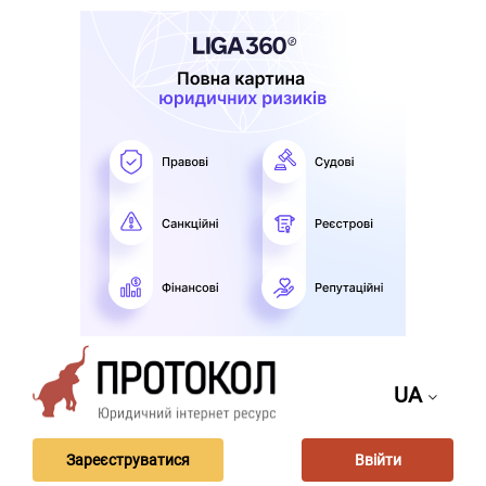
UA
Зареєструватися
Ввійти