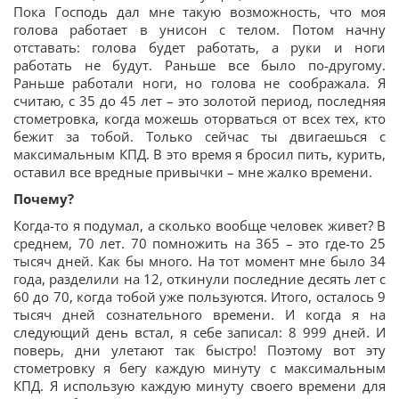
Пока Господь дал мне такую возможность, что моя
голова работает в унисон с телом. Потом начну
отставать: голова будет работать, а руки и ноги
работать не будут. Раньше все было по-другому.
Раньше работали ноги, но голова не соображала. Я
считаю, с 35 до 45 лет – это золотой период, последняя
стометровка, когда можешь оторваться от всех тех, кто
бежит за тобой. Только сейчас ты двигаешься с
максимальным КПД. В это время я бросил пить, курить,
оставил все вредные привычки – мне жалко времени.
Почему?
Когда-то я подумал, а сколько вообще человек живет? В
среднем, 70 лет. 70 помножить на 365 – это где-то 25
тысяч дней. Как бы много. На тот момент мне было 34
года, разделили на 12, откинули последние десять лет с
60 до 70, когда тобой уже пользуются. Итого, осталось 9
тысяч дней сознательного времени. И когда я на
следующий день встал, я себе записал: 8 999 дней. И
поверь, дни улетают так быстро! Поэтому вот эту
стометровку я бегу каждую минуту с максимальным
КПД. Я использую каждую минуту своего времени для