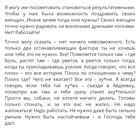
Я могу им посоветовать становиться результативными.
Чтобы у них была возможность поздравить своих
женщин. Иначе зачем тогда они нужны? Своих женщин
точно нужно радовать не вонючими драными носками.
Нет! Работайте!
Точно могу сказать – нет ничего невозможного. Есть
только два останавливающих фактора: ты не хочешь
или тебе это не нужно. Все! Появляется только там – где
боль, растет там – где рвется, а рвется только тогда,
когда ты прикладываешь усилия. Когда говорят, что все
плохо – это все история. Плохо по отношению к чему?
Плохо где? Чего не хватает? Все это – ху*ня. Я всегда
говорю, если тебе так ху*во – съезди в Авдеевку,
посмотри как там, и тебе сразу станет аху*тельно!
Просто вы, собаки, не хотите ничего делать. Готовы
только стонать, и за это вас не жалко. Не надо
жаловаться! Надо работать. Не нужно даже быть сильно
умным. Нужно быть настойчивым – и Господь тебе
даст.