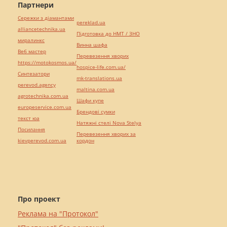
Партнери
Сережки з діамантами
pereklad.ua
alliancetechnika.ua
Підготовка до НМТ / ЗНО
миралинкс
Винна шафа
Веб мастер
Перевезення хворих
https://motokosmos.ua/
hospice-life.com.ua/
Синтезатори
mk-translations.ua
perevod.agency
maltina.com.ua
agrotechnika.com.ua
Шафи купе
europeservice.com.ua
Брендові сумки
текст юа
Натяжні стелі Nova Stelya
Посилання
Перевезення хворих за
kievperevod.com.ua
кордон
Про проект
Реклама на "Протокол"