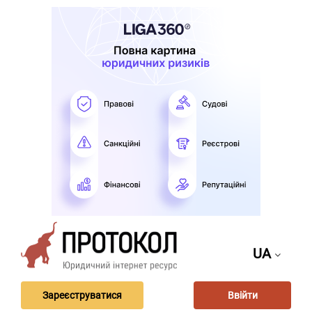
UA
Зареєструватися
Ввійти