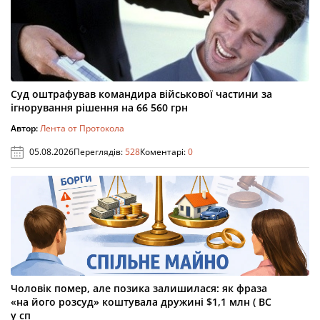
Суд оштрафував командира військової частини за
ігнорування рішення на 66 560 грн
Автор:
Лента от Протокола
05.08.2026
Переглядів:
528
Коментарі:
0
Чоловік помер, але позика залишилася: як фраза
«на його розсуд» коштувала дружині $1,1 млн ( ВС
у сп