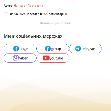
Автор:
Лента от Протокола
05.08.2026
Переглядів:
620
Коментарі:
0
Дивитись усі новини
Ми в соціальних мережах:
page
group
telegram
viber
youtube