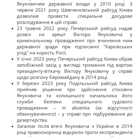
Януковичем державної влади у 2010 році. 3
червня 2021 року Шевченківський райсуд Києва
дозволив провести спеціальне досудове
розслідування в цій справі.
23 травня 2022 року Печерський райсуд надав
дозвіл на арешт Віктора Януковича у
кримінальному провадженні про вчинення ним
державної зради при підписанні "Харківських
угод" на користь Росії.
У січні 2023 року Печерський райсуд Києва обрав
запобіжний захід у вигляді тримання під вартою
президенту-втікачу Віктору Януковичу у справі
щодо розгону Євромайдану в 2014 році.
У березні 2023 року Подільський райсуд Києва
прийняв рішення про здійснення стосовно
Януковича та колишнього начальника його
служби безпеки спеціального судового
провадження – in absentia (за відсутності
обвинуваченого) – у справі про підбурювання до
дезертирства.
Загалом після втечі Януковича з України в 2014
році правоохоронці відкрили проти експрезидента