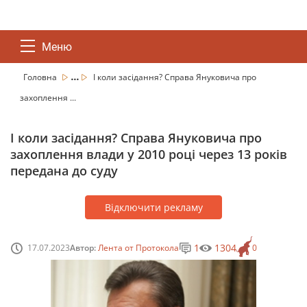
Меню
...
Головна
І коли засідання? Справа Януковича про
захоплення ...
І коли засідання? Справа Януковича про
захоплення влади у 2010 році через 13 років
передана до суду
Відключити рекламу
1
1304
17.07.2023
Автор:
Лента от Протокола
0