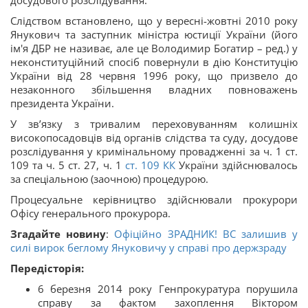
досудового розслідування.
Слідством встановлено, що у вересні-жовтні 2010 року
Янукович та заступник міністра юстиції України (його
ім'я ДБР не називає, але це Володимир Богатир – ред.) у
неконституційний спосіб повернули в дію Конституцію
України від 28 червня 1996 року, що призвело до
незаконного збільшення владних повноважень
президента України.
У зв’язку з тривалим переховуванням колишніх
високопосадовців від органів слідства та суду, досудове
розслідування у кримінальному провадженні за ч. 1 ст.
109 та ч. 5 ст. 27, ч. 1
ст.
109
КК
України здійснювалось
за спеціальною (заочною) процедурою.
Процесуальне керівництво здійснювали прокурори
Офісу генерального прокурора.
Згадайте новину
:
Офіційно ЗРАДНИК! ВС залишив у
силі вирок беглому Януковичу у справі про держзраду
Передісторія:
6 березня 2014 року Генпрокуратура порушила
справу за фактом захоплення Віктором