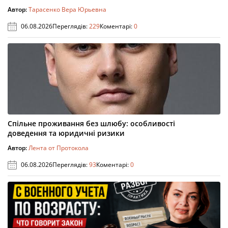
Автор:
Тарасенко Вера Юрьевна
06.08.2026
Переглядів:
229
Коментарі:
0
Спільне проживання без шлюбу: особливості
доведення та юридичні ризики
Автор:
Лента от Протокола
06.08.2026
Переглядів:
93
Коментарі:
0