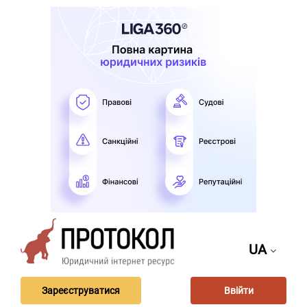
UA
Зареєструватися
Ввійти