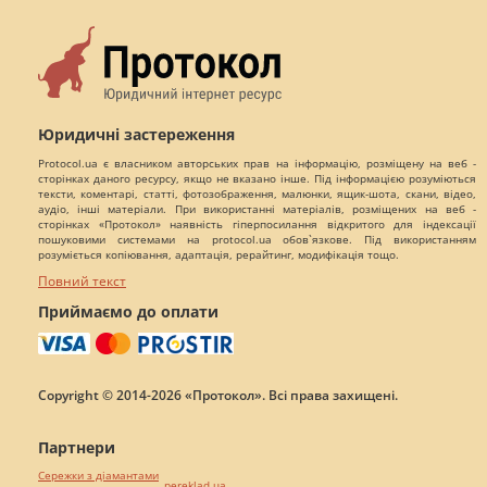
Юридичні застереження
Protocol.ua є власником авторських прав на інформацію, розміщену на веб -
сторінках даного ресурсу, якщо не вказано інше. Під інформацією розуміються
тексти, коментарі, статті, фотозображення, малюнки, ящик-шота, скани, відео,
аудіо, інші матеріали. При використанні матеріалів, розміщених на веб -
сторінках «Протокол» наявність гіперпосилання відкритого для індексації
пошуковими системами на protocol.ua обов`язкове. Під використанням
розуміється копіювання, адаптація, рерайтинг, модифікація тощо.
Повний текст
Приймаємо до оплати
Copyright © 2014-2026 «Протокол». Всі права захищені.
Партнери
Сережки з діамантами
pereklad.ua