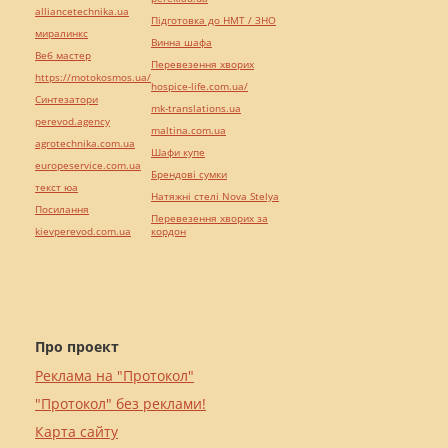
alliancetechnika.ua
Підготовка до НМТ / ЗНО
миралинкс
Винна шафа
Веб мастер
Перевезення хворих
https://motokosmos.ua/
hospice-life.com.ua/
Синтезатори
mk-translations.ua
perevod.agency
maltina.com.ua
agrotechnika.com.ua
Шафи купе
europeservice.com.ua
Брендові сумки
текст юа
Натяжні стелі Nova Stelya
Посилання
Перевезення хворих за
kievperevod.com.ua
кордон
Про проект
Реклама на "Протокол"
"Протокол" без реклами!
Карта сайту