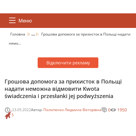
Меню
...
Головна
Грошова допомога за прихисток в Польщі надати
немо...
Відключити рекламу
Грошова допомога за прихисток в Польщі
надати неможна відмовити Kwota
świadczenia i przesłanki jej podwyższenia
0
1950
23.05.2022
Автор:
Пилипенко Людмила Вікторівна
5