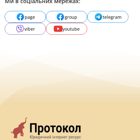
Ми в соціальних мережах:
page
group
telegram
viber
youtube