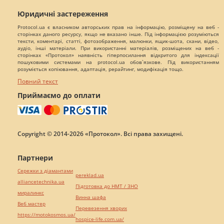
Юридичні застереження
Protocol.ua є власником авторських прав на інформацію, розміщену на веб -
сторінках даного ресурсу, якщо не вказано інше. Під інформацією розуміються
тексти, коментарі, статті, фотозображення, малюнки, ящик-шота, скани, відео,
аудіо, інші матеріали. При використанні матеріалів, розміщених на веб -
сторінках «Протокол» наявність гіперпосилання відкритого для індексації
пошуковими системами на protocol.ua обов`язкове. Під використанням
розуміється копіювання, адаптація, рерайтинг, модифікація тощо.
Повний текст
Приймаємо до оплати
Copyright © 2014-2026 «Протокол». Всі права захищені.
Партнери
Сережки з діамантами
pereklad.ua
alliancetechnika.ua
Підготовка до НМТ / ЗНО
миралинкс
Винна шафа
Веб мастер
Перевезення хворих
https://motokosmos.ua/
hospice-life.com.ua/