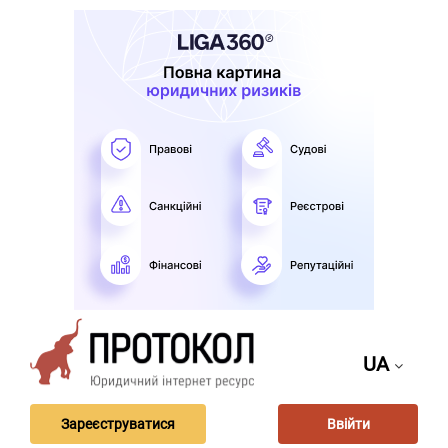
UA
Зареєструватися
Ввійти