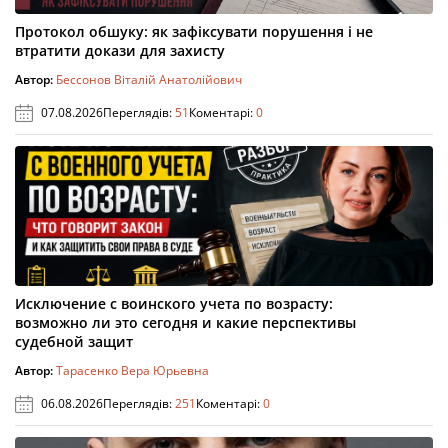
Протокол обшуку: як зафіксувати порушення і не
втратити докази для захисту
Автор:
Бессонов Віталій Анатолійович
07.08.2026
Переглядів:
51
Коментарі:
0
Исключение с воинского учета по возрасту:
возможно ли это сегодня и какие перспективы
судебной защит
Автор:
Тарасенко Вера Юрьевна
06.08.2026
Переглядів:
251
Коментарі:
0