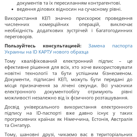
документів та їх пересиланням контрагентові.
ведення ділових відносин на сучасному рівні.
Використання КЕП значно прискорює проведення
численних комерційних операцій, виключає
необхідність додаткових зустрічей і багатогодинних
переговорів.
Пользуйтесь консультацией:
Замена паспорта
Украины на ID КАРТУ нового образца
Тому кваліфікований електронний підпис – це
ефективне рішення для всіх, хто хоче використовувати
новітні технології та бути успішним бізнесменом.
Документи, підписані КЕП, можуть бути передані до
місця призначення за лічені секунди. Всі учасники
електронного документообігу отримують рівні
можливості незалежно від їх фізичного розташування.
Досвід універсального використання електронного
підпису на ID-паспорті вже давно існує у таких
прогресивних країнах як Німеччина, Естонія, Австралія
та Сінгапур.
Тому, шановні друзі, чикаємо вас в територіальних