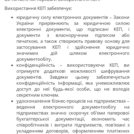
Використання КЕП забезпечує:
юридичну силу електронних документів – Закони
України прирівнюють за юридичною силою
електронні документи, що підписані КЕП, і
документи з власноручним підписом або
печаткою, а також створюють правову основу для
застосування КЕП і здійснення юридично
значимих дій шляхом електронного
документообігу.
конфіденційність – використовуючи КЕП, ви
отримуєте додаткові можливості шифрування
документів. Завдяки цьому забезпечується
конфіденційність інформації, яка унеможливлює
доступ до неї будь-якої особи, що не володіє
секретним ключем.
удосконалення бізнес-процесів на підприємствах –
ведення електронного документообігу на
підприємствах значно скорочує об'єми паперової
бухгалтерської документації, економить час
співробітників і витрати підприємств, пов'язані з
укладенням договорів, оформленням платіжних