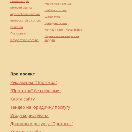
Синтезатори
mk-translations.ua
perevod.agency
maltina.com.ua
agrotechnika.com.ua
Шафи купе
europeservice.com.ua
Брендові сумки
текст юа
Натяжні стелі Nova Stelya
Посилання
Перевезення хворих за
kievperevod.com.ua
кордон
Про проект
Реклама на "Протокол"
"Протокол" без реклами!
Карта сайту
Тендер на юридичну послугу
Угода користувача
Допомогти ресурсу "Протокол"
Кредит онлайн