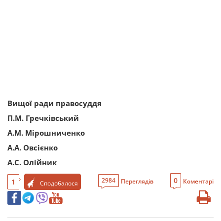
Вищої ради правосуддя
П.М. Гречківський
А.М. Мірошниченко
А.А. Овсієнко
А.С. Олійник
0
2984
1
Переглядів
Коментарі
Сподобалося