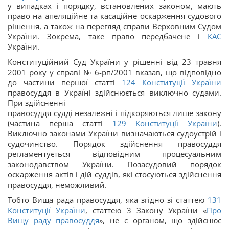
у випадках і порядку, встановлених законом, мають
право на апеляційне та касаційне оскарження судового
рішення, а також на перегляд справи Верховним Судом
України. Зокрема, таке право передбачене і
КАС
України.
Конституційний Суд України у рішенні від 23 травня
2001 року у справі № 6-рп/2001 вказав, що відповідно
до частини першої статті
124
Конституції України
правосуддя в Україні здійснюється виключно судами.
При здійсненні
правосуддя судді незалежні і підкоряються лише закону
(частина перша статті
129
Конституції України
).
Виключно законами України визначаються судоустрій і
судочинство. Порядок здійснення правосуддя
регламентується відповідним процесуальним
законодавством України. Позасудовий порядок
оскарження актів і дій суддів, які стосуються здійснення
правосуддя, неможливий.
Тобто Вища рада правосуддя, яка згідно зі статтею
131
Конституції України
, статтею 3 Закону України «
Про
Вищу раду правосуддя
», не є органом, що здійснює