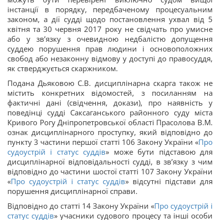
інстанції в порядку, передбаченому процесуальним
законом, а дії судді щодо постановлення ухвал від 5
квітня та 30 червня 2017 року не свідчать про умисне
або у зв’язку з очевидною недбалістю допущення
суддею порушення прав людини і основоположних
свобод або незаконну відмову у доступі до правосуддя,
як стверджується скаржником.
Подана Дьяковою С.В. дисциплінарна скарга також не
містить конкретних відомостей, з посиланням на
фактичні дані (свідчення, докази), про наявність у
поведінці судді Саксаганського районного суду міста
Кривого Рогу Дніпропетровської області Прасолова В.М.
ознак дисциплінарного проступку, який відповідно до
пункту 3 частини першої статті 106 Закону України «
Про
судоустрій і статус суддів
» може бути підставою для
дисциплінарної відповідальності судді, в зв’язку з чим
відповідно до частини шостої статті 107 Закону України
«
Про судоустрій і статус суддів
» відсутні підстави для
порушення дисциплінарної справи.
Відповідно до статті 14 Закону України «
Про судоустрій і
статус суддів
» учасники судового процесу та інші особи