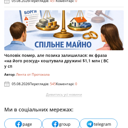
05.08.2026
Переглядів:
451
Коментарі:
0
Чоловік помер, але позика залишилася: як фраза
«на його розсуд» коштувала дружині $1,1 млн ( ВС
у сп
Автор:
Лента от Протокола
05.08.2026
Переглядів:
545
Коментарі:
0
Дивитись усі новини
Ми в соціальних мережах:
page
group
telegram