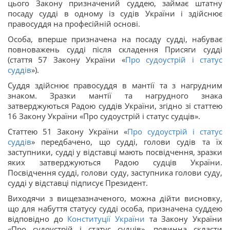
цього Закону призначений суддею, займає штатну
посаду судді в одному із судів України і здійснює
правосуддя на професійній основі.
Особа, вперше призначена на посаду судді, набуває
повноважень судді після складення Присяги судді
(стаття 57 Закону України «
Про судоустрій і статус
суддів
»).
Суддя здійснює правосуддя в мантії та з нагрудним
знаком. Зразки мантії та нагрудного знака
затверджуються Радою суддів України, згідно зі статтею
16 Закону України «Про судоустрій і статус судців».
Статтею 51 Закону України «
Про судоустрій і статус
суддів
» передбачено, що судді, голови судів та їх
заступники, судді у відставці мають посвідчення, зразки
яких затверджуються Радою судців України.
Посвідчення судді, голови суду, заступника голови суду,
судді у відставці підписує Президент.
Виходячи з вищезазначеного, можна дійти висновку,
що для набуття статусу судді особа, призначена суддею
відповідно до
Конституції України
та Закону України
«Про судоустрій і статус судців», повинна скласти