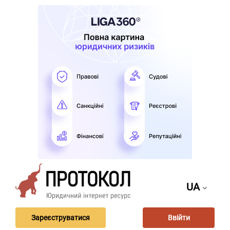
UA
Зареєструватися
Ввійти