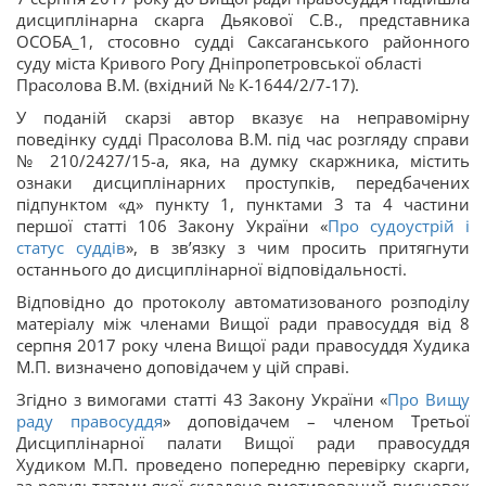
дисциплінарна скарга Дьякової С.В., представника
ОСОБА_1, стосовно судді Саксаганського районного
суду міста Кривого Рогу Дніпропетровської області
Прасолова В.М. (вхідний № К-1644/2/7-17).
У поданій скарзі автор вказує на неправомірну
поведінку судді Прасолова В.М. під час розгляду справи
№ 210/2427/15-а, яка, на думку скаржника, містить
ознаки дисциплінарних проступків, передбачених
підпунктом «д» пункту 1, пунктами 3 та 4 частини
першої статті 106 Закону України «
Про судоустрій і
статус суддів
», в зв’язку з чим просить притягнути
останнього до дисциплінарної відповідальності.
Відповідно до протоколу автоматизованого розподілу
матеріалу між членами Вищої ради правосуддя від 8
серпня 2017 року члена Вищої ради правосуддя Худика
М.П. визначено доповідачем у цій справі.
Згідно з вимогами статті 43 Закону України «
Про Вищу
раду правосуддя
» доповідачем – членом Третьої
Дисциплінарної палати Вищої ради правосуддя
Худиком М.П. проведено попередню перевірку скарги,