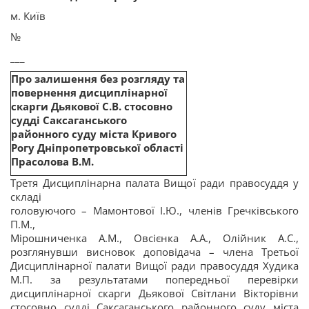
м. Київ
№
___
Про залишення без розгляду та
повернення дисциплінарної
скарги Дьякової С.В. стосовно
судді
Саксаганського
районного суду міста Кривого
Рогу Дніпропетровської області
Прасолова В.М.
Третя Дисциплінарна палата Вищої ради правосуддя у
складі
головуючого – Мамонтової І.Ю., членів Гречківського
П.М.,
Мірошниченка А.М., Овсієнка А.А., Олійник А.С.,
розглянувши висновок доповідача – члена Третьої
Дисциплінарної палати Вищої ради правосуддя Худика
М.П. за результатами попередньої перевірки
дисциплінарної скарги Дьякової Світлани Вікторівни
стосовно судді Саксаганського районного суду міста