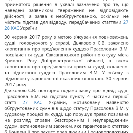
прийнятого рішення в ухвалі зазначено про те, що
наведені заявником твердження не відповідають
дійсності, а заява є необґрунтованою, оскільки не
містить підстав для відводу, передбачених статтями
27
28
КАС
України.
30 червня 2017 року з метою з’ясування повноважень
судді, головуючого у справі, Дьяковою С.В. заявлено
клопотання про пред’явлення суддею Прасоловим В.М.
посвідчення судді Саксаганського районного суду міста
Кривого Рогу Дніпропетровської області, а також
клопотання про пред’явлення присяги судді, складеної
та підписаної суддею Прасоловим В.М. У зв’язку з
відмовою у задоволенні вказаних клопотань 30 червня
2017 року
Дьяковою С.В. повторно подано заяву про відвід судді
Прасолова В.М. на підставі пункту 4 частини першої
статті
27
КАС
України, мотивовану наявністю
обґрунтованих сумнівів щодо статусу Прасолова В.М. у
судовому процесі як судді, що порушує право позивача
на розгляд справи безстороннім і неупередженим
судом, встановленим законом, яке гарантовано статтею
6 Конвенції про захист прав людини і основоположних