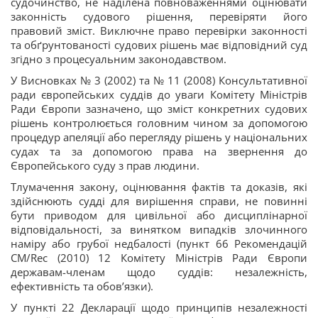
судочинство, не наділена повноваженнями оцінювати
законність судового рішення, перевіряти його
правовий зміст. Виключне право перевірки законності
та обґрунтованості судових рішень має відповідний суд
згідно з процесуальним законодавством.
У Висновках № 3 (2002) та № 11 (2008) Консультативної
ради європейських суддів до уваги Комітету Міністрів
Ради Європи зазначено, що зміст конкретних судових
рішень контролюється головним чином за допомогою
процедур апеляції або перегляду рішень у національних
судах та за допомогою права на звернення до
Європейського суду з прав людини.
Тлумачення закону, оцінювання фактів та доказів, які
здійснюють судді для вирішення справи, не повинні
бути приводом для цивільної або дисциплінарної
відповідальності, за винятком випадків злочинного
наміру або грубої недбалості (пункт 66 Рекомендацій
CM/Rec (2010) 12 Комітету Міністрів Ради Європи
державам-членам щодо суддів: незалежність,
ефективність та обов’язки).
У пункті 22 Декларації щодо принципів незалежності