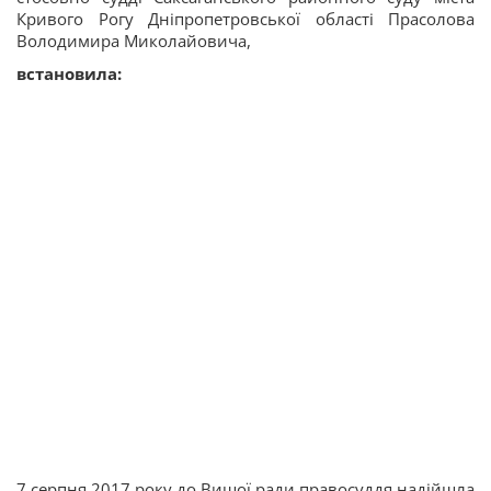
Кривого Рогу Дніпропетровської області Прасолова
Володимира Миколайовича,
встановила:
7 серпня 2017 року до Вищої ради правосуддя надійшла