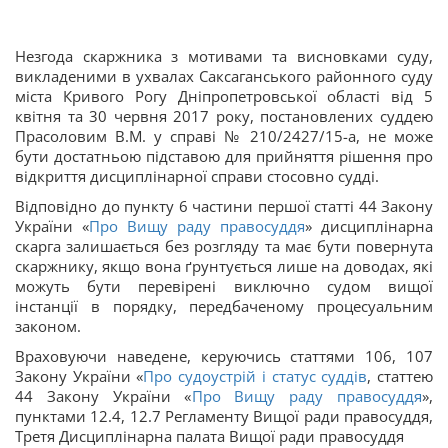
Незгода скаржника з мотивами та висновками суду,
викладеними в ухвалах Саксаганського районного суду
міста Кривого Рогу Дніпропетровської області від 5
квітня та 30 червня 2017 року, постановлених суддею
Прасоловим В.М. у справі № 210/2427/15-а, не може
бути достатньою підставою для прийняття рішення про
відкриття дисциплінарної справи стосовно судді.
Відповідно до пункту 6 частини першої статті 44 Закону
України «
Про Вищу раду правосуддя
» дисциплінарна
скарга залишається без розгляду та має бути повернута
скаржнику, якщо вона ґрунтується лише на доводах, які
можуть бути перевірені виключно судом вищої
інстанції в порядку, передбаченому процесуальним
законом.
Враховуючи наведене, керуючись статтями 106, 107
Закону України «
Про судоустрій і статус суддів
, статтею
44 Закону України «
Про Вищу раду правосуддя
»,
пунктами 12.4, 12.7 Регламенту Вищої ради правосуддя,
Третя Дисциплінарна палата Вищої ради правосуддя