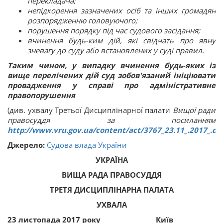
перекладача;
непідкорення зазначених осіб та інших громадян
розпорядженню головуючого;
порушення порядку під час судового засідання;
вчинення будь-ким дій, які свідчать про явну
зневагу до суду або встановлених у суді правил.
Таким чином, у випадку вчинення будь-яких із
вище перелічених дій суд зобов'язаний ініціювати
провадження у справі про адміністративне
правопорушення
(див. ухвалу Третьої Дисциплінарної палати
Вищої ради
правосуддя за посиланням
http://www.vru.gov.ua/content/act/3767_23.11_.2017_.do
Джерело:
Судова влада України
УКРАЇНА
ВИЩА РАДА ПРАВОСУДДЯ
ТРЕТЯ ДИСЦИПЛІНАРНА ПАЛАТА
УХВАЛА
23 листопада 2017 року
Київ