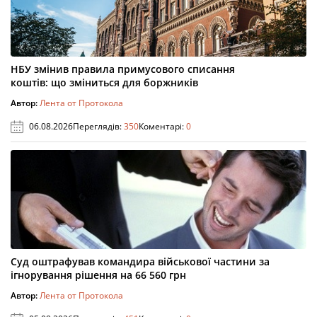
НБУ змінив правила примусового списання
коштів: що зміниться для боржників
Автор:
Лента от Протокола
06.08.2026
Переглядів:
350
Коментарі:
0
Суд оштрафував командира військової частини за
ігнорування рішення на 66 560 грн
Автор:
Лента от Протокола