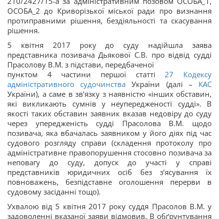
210/2427/15-а за адміністративним позовом ОСОБА_1,
ОСОБА_2 до Криворізької міської ради про визнання
протиправними рішення, бездіяльності та скасування
рішення.
5 квітня 2017 року до суду надійшла заява
представника позивача Дьякової С.В. про відвід судді
Прасолову В.М. з підстави, передбаченої
пунктом 4 частини першої статті
27
Кодексу
адміністративного судочинства
України (далі –
КАС
України), а саме в зв’язку з наявністю «інших обставин,
які викликають сумнів у неупередженості судді». В
якості таких обставин заявник вказав недовіру до суду
через упередженість судді Прасолова В.М. щодо
позивача, яка вбачалась заявником у його діях під час
судового розгляду справи (складення протоколу про
адміністративне правопорушення стосовно позивача за
неповагу до суду, допуск до участі у справі
представників юридичних осіб без з’ясування їх
повноважень, безпідставне оголошення перерви в
судовому засіданні тощо).
Ухвалою від 5 квітня 2017 року суддя Прасолов В.М. у
задоволенні вказаної заяви відмовив. В обґрунтування