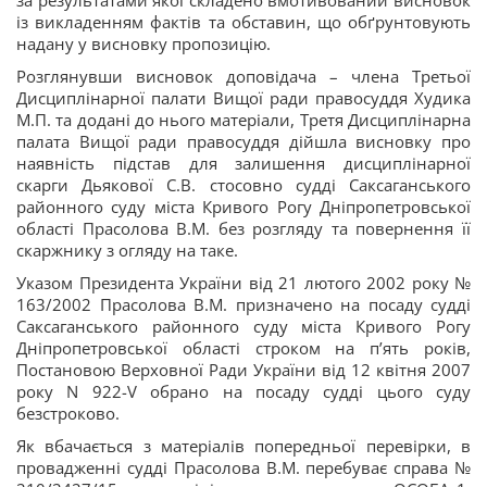
за результатами якої складено вмотивований висновок
із викладенням фактів та обставин, що обґрунтовують
надану у висновку пропозицію.
Розглянувши висновок доповідача – члена Третьої
Дисциплінарної палати Вищої ради правосуддя Худика
М.П. та додані до нього матеріали, Третя Дисциплінарна
палата Вищої ради правосуддя дійшла висновку про
наявність підстав для залишення дисциплінарної
скарги Дьякової С.В. стосовно судді Саксаганського
районного суду міста Кривого Рогу Дніпропетровської
області Прасолова В.М. без розгляду та повернення її
скаржнику з огляду на таке.
Указом Президента України від 21 лютого 2002 року №
163/2002 Прасолова В.М. призначено на посаду судді
Саксаганського районного суду міста Кривого Рогу
Дніпропетровської області строком на п’ять років,
Постановою Верховної Ради України від 12 квітня 2007
року N 922-V обрано на посаду судді цього суду
безстроково.
Як вбачається з матеріалів попередньої перевірки, в
провадженні судді Прасолова В.М. перебуває справа №