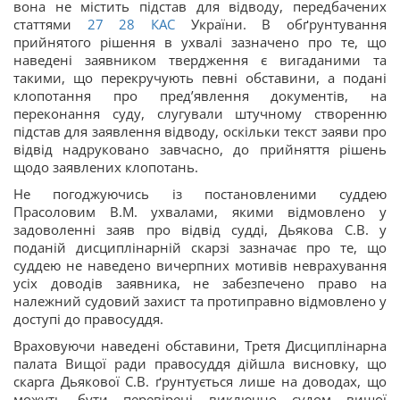
вона не містить підстав для відводу, передбачених
статтями
27
28
КАС
України. В обґрунтування
прийнятого рішення в ухвалі зазначено про те, що
наведені заявником твердження є вигаданими та
такими, що перекручують певні обставини, а подані
клопотання про пред’явлення документів, на
переконання суду, слугували штучному створенню
підстав для заявлення відводу, оскільки текст заяви про
відвід надруковано завчасно, до прийняття рішень
щодо заявлених клопотань.
Не погоджуючись із постановленими суддею
Прасоловим В.М. ухвалами, якими відмовлено у
задоволенні заяв про відвід судді, Дьякова С.В. у
поданій дисциплінарній скарзі зазначає про те, що
суддею не наведено вичерпних мотивів неврахування
усіх доводів заявника, не забезпечено право на
належний судовий захист та протиправно відмовлено у
доступі до правосуддя.
Враховуючи наведені обставини, Третя Дисциплінарна
палата Вищої ради правосуддя дійшла висновку, що
скарга Дьякової С.В. ґрунтується лише на доводах, що
можуть бути перевірені виключно судом вищої