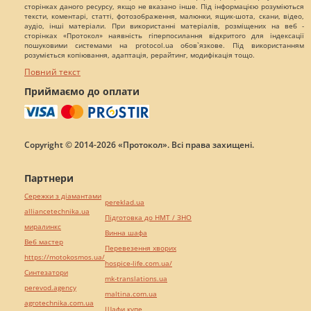
сторінках даного ресурсу, якщо не вказано інше. Під інформацією розуміються
тексти, коментарі, статті, фотозображення, малюнки, ящик-шота, скани, відео,
аудіо, інші матеріали. При використанні матеріалів, розміщених на веб -
сторінках «Протокол» наявність гіперпосилання відкритого для індексації
пошуковими системами на protocol.ua обов`язкове. Під використанням
розуміється копіювання, адаптація, рерайтинг, модифікація тощо.
Повний текст
Приймаємо до оплати
Copyright © 2014-2026 «Протокол». Всі права захищені.
Партнери
Сережки з діамантами
pereklad.ua
alliancetechnika.ua
Підготовка до НМТ / ЗНО
миралинкс
Винна шафа
Веб мастер
Перевезення хворих
https://motokosmos.ua/
hospice-life.com.ua/
Синтезатори
mk-translations.ua
perevod.agency
maltina.com.ua
agrotechnika.com.ua
Шафи купе