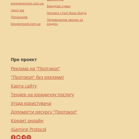
europeservice.com.ua
Брендові сумки
текст юа
Натяжні стелі Nova Stelya
Посилання
Перевезення хворих за
kievperevod.com.ua
кордон
Про проект
Реклама на "Протокол"
"Протокол" без реклами!
Карта сайту
Тендер на юридичну послугу
Угода користувача
Допомогти ресурсу "Протокол"
Кредит онлайн
iGaming Protocol