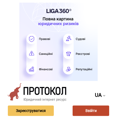
UA
Зареєструватися
Ввійти