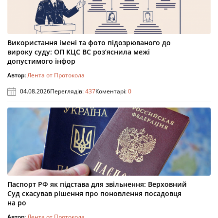
Використання імені та фото підозрюваного до
вироку суду: ОП КЦС ВС роз’яснила межі
допустимого інфор
Автор:
Лента от Протокола
04.08.2026
Переглядів:
437
Коментарі:
0
Паспорт РФ як підстава для звільнення: Верховний
Суд скасував рішення про поновлення посадовця
на ро
Автор:
Лента от Протокола