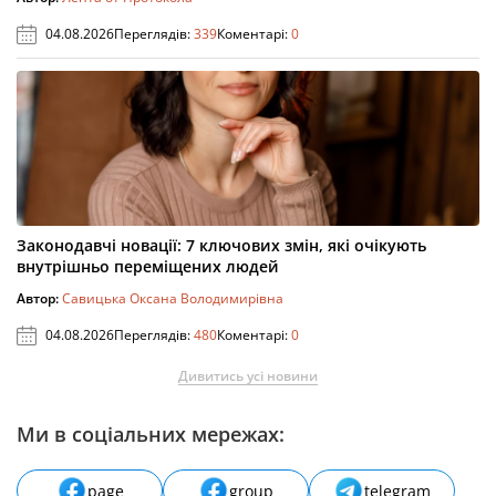
04.08.2026
Переглядів:
339
Коментарі:
0
Законодавчі новації: 7 ключових змін, які очікують
внутрішньо переміщених людей
Автор:
Савицька Оксана Володимирівна
04.08.2026
Переглядів:
480
Коментарі:
0
Дивитись усі новини
Ми в соціальних мережах:
page
group
telegram