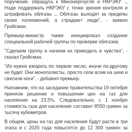
поручение, обращусь к Минэнергоугля и НКРЭКУ ...
Надо поддержать НКРЭКУ с точки зрения контроля и
штрафовать облгазы ... Облгазы выходят за пределы
своих полномочий, а страдают люди", - заявил
Гройсман.
Премьер-министр также инициировал создание
специальной рабочей группы по проверке облгазов.
"Сделаем группу и начнем их приводить в чувство", -
сказал Гройсман.
"Их нужно вжарить по первое число, иначе по-другому
не будет. Они монополисты, просто сели всем на шею и
свесили ноги", - добавил премьер.
Напомним, что на заседании правительства 19 октября
приняли решение о повышении цен на газ для
населения на 23,5%. Следовательно, с 1 ноября
стоимость газа для населения составит 8550 гривен за
тысячу кубометров.
В общем, цены на газ для населения будут расти в три
этапа и с 2020 года повысятся до 12 300 гривен за