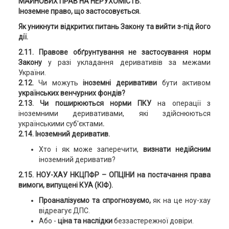
МАЙНОВИХ ПРАВ НА НЕРУХОМІСТЬ.
Іноземне право, що застосовується.
Як уникнути відкритих питань Закону та вийти з-під його
дії.
2.11. Правове обґрунтування не застосування норм
Закону
у разі укладання деривативів за межами
України.
2.12.
Чи можуть
іноземні деривативи
бути активом
українських венчурних фондів?
2.13. Чи поширюються норми ПКУ
на операції з
іноземними деривативами, які здійснюються
українськими суб'єктами
.
2.14. Іноземний дериватив.
Хто і як може заперечити,
визнати недійсним
іноземний дериватив?
2.15. НОУ-ХАУ НКЦПФР – ОПЦІНИ на постачання права
вимоги, випущені КУА (КІФ).
Проаналізуємо та спрогнозуємо,
як на це ноу-хау
відреагує ДПС.
Або -
ціна та наслідки
беззастережної довіри.