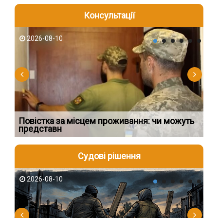
Консультації
2026-08-10
2
Повістка за місцем проживання: чи можуть
З 
представн
зм
Судові рішення
2026-08-10
2