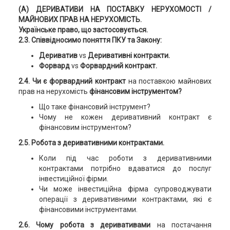
(А)
Д
ЕРИВАТИВИ НА ПОСТАВКУ НЕРУХОМОСТІ /
МАЙНОВИХ ПРАВ НА НЕРУХОМІСТЬ.
Українське право, що застосовується.
2.3. Співвідносимо поняття ПКУ та Закону:
Дериватив
vs
Деривативні контракти.
Форвард
vs
Форвардний контракт.
2.4. Чи є форвардний контракт
на поставкою майнових
прав на нерухомість
фінансовим інструментом?
Що таке фінансовий інструмент?
Чому не кожен деривативний контракт є
фінансовим інструментом?
2.5. Робота з деривативними контрактами.
Коли під час роботи з деривативними
контрактами потрібно вдаватися до послуг
інвестиційної фірми.
Чи може інвестиційна фірма супроводжувати
операції з деривативними контрактами, які є
фінансовими інструментами.
2.6. Чому робота з деривативами
на постачання