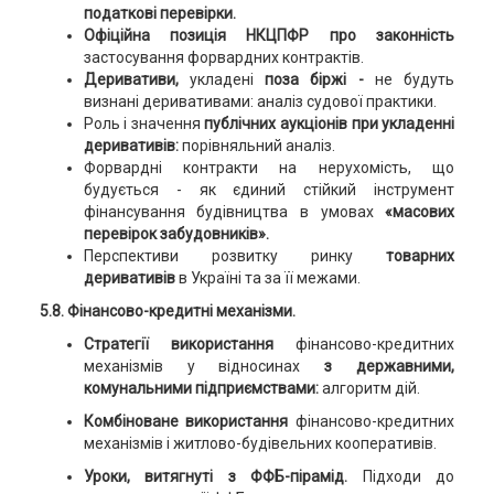
податкові перевірки.
Офіційна позиція НКЦПФР про законність
застосування форвардних контрактів.
Деривативи,
укладені
поза біржі -
не будуть
визнані деривативами: аналіз судової практики.
Роль і значення
публічних аукціонів при укладенні
деривативів:
порівняльний аналіз.
Форвардні контракти на нерухомість, що
будується - як єдиний стійкий інструмент
фінансування будівництва в умовах
«масових
перевірок забудовників».
Перспективи розвитку ринку
товарних
деривативів
в Україні та за її межами.
5.8. Фінансово-кредитні механізми.
Стратегії використання
фінансово-кредитних
механізмів у відносинах
з державними,
комунальними підприємствами:
алгоритм дій.
Комбіноване використання
фінансово-кредитних
механізмів і житлово-будівельних кооперативів.
Уроки, витягнуті з ФФБ-пірамід.
Підходи до