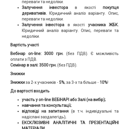
переваги та недоліки.
Залучення інвестора
в якості
покупця
деривативів.
Юридичний аналіз варіанту. Опис,
переваги та недоліки.
Залучення інвестора
в якості
учасника ЖБК.
Юридичний аналіз варіанту. Опис, переваги та
недоліки.
Вартість участі
Вебінар on-line: 3000 грн.
(без ПДВ). Є можливість
оплати з ПДВ.
Семінар в залі: 3500 грн.
(без ПДВ).
Знижки
Знижки
за 2-х учасників -
5%
; за 3-х та більше -
10%
!
До вартості входить
участь у on-line ВЕБІНАРІ або Залі (на вибір);
навчання та консультації;
відповіді на запитання
(в т.ч. індивідуальні та
надіслані заздалегідь);
ЕКСКЛЮЗИВНІ АНАЛІТИЧНІ ТА ПРЕЗЕНТАЦІЙНІ
МАТЕРІАЛИ.