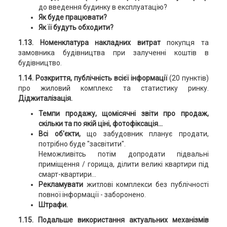
до введення будинку в експлуатацію?
Як буде працювати?
Як її будуть обходити?
1.13. Номенклатура накладних витрат
покупця та
замовника будівництва при залученні коштів в
будівництво.
1.14. Розкриття, публічність всієї інформації
(20 пунктів)
про жиловий комплекс та статистику ринку.
Діджиталізація.
Темпи продажу, щомісячні звіти про продаж,
скільки та по якій ціні, фотофіксація...
Всі об'єкти,
що забудовник планує продати,
потрібно буде "засвітити".
Неможливітсь потім допродати підвальні
приміщення / горища, ділити великі квартири під
смарт-квартири…
Рекламувати
житлові комплекси без публічності
повної інформації - заборонено.
Штрафи.
1.15. Подальше використання актуальних механізмів