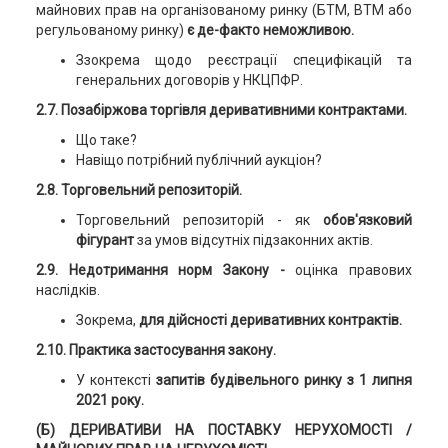
майнових прав на організованому ринку (БТМ, ВТМ або
регульованому ринку)
є де-факто неможливою.
Ззокрема щодо реєстрації специфікацій та
генеральних договорів у НКЦПФР.
2.7. Позабіржова торгівля деривативними контрактами.
Що таке?
Навіщо потрібний публічний аукціон?
2.8. Торговельний репозиторій.
Торговельний репозиторій - як
обов'язковий
фігурант
за умов відсутніх підзаконних актів.
2.9. Недотримання норм Закону -
оцінка правових
наслідків.
Зокрема,
для дійсності деривативних контрактів.
2.10. Практика застосування закону.
У контексті
запитів будівельного ринку з 1 липня
2021 року.
(Б) ДЕРИВАТИВИ НА ПОСТАВКУ НЕРУХОМОСТІ /