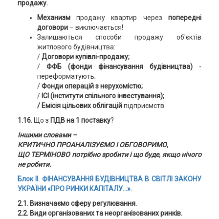
продажу.
Механизм
продажу квартир через
попередні
договори
– виключається!
Залишаються способи продажу об'єктів
житлового будівництва:
/
Договори купівлі-продажу;
/
ФФБ (фонди фінансування будівництва)
-
переформатують;
/
Фонди операцій з нерухомістю;
/
ІСІ (інститути спільного інвестування);
/ Емісія цільових облігацій
підприємств.
1.16.
Що з
ПДВ на 1 поставку
?
Іншими словами –
КРИТИЧНО ПРОАНАЛІЗУЄМО І ОБГОВОРИМО,
ЩО ТЕРМІНОВО потрібно зробити і що буде, якщо нічого
не робити.
Блок ІІ. ФІНАНСУВАННЯ БУДІВНИЦТВА В СВІТЛІ
ЗАКОНУ
УКРАЇНИ «ПРО РИНКИ КАПІТАЛУ...».
2.1. Визначаємо сферу регулювання.
2.2. Види організованих та неорганізованих ринків.