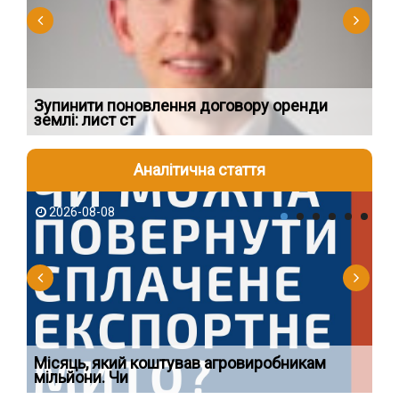
Зупинити поновлення договору оренди
В 
землі: лист ст
ар
Аналітична стаття
2026-08-08
2
Ї
Місяць, який коштував агровиробникам
Ог
мільйони. Чи
що