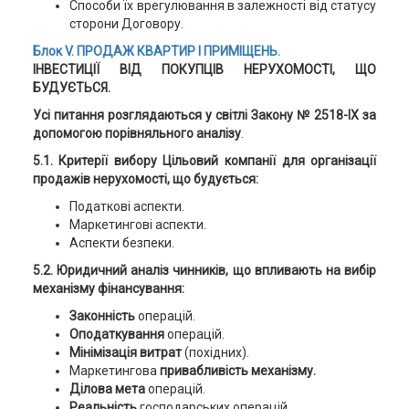
Способи їх врегулювання в залежності від статусу
сторони Договору.
Блок V. ПРОДАЖ КВАРТИР І ПРИМІЩЕНЬ.
ІНВЕСТИЦІЇ ВІД ПОКУПЦІВ НЕРУХОМОСТІ, ЩО
БУДУЄТЬСЯ.
Усі питання розглядаються у світлі Закону № 2518-IX за
допомогою порівняльного аналізу
.
5.1. Критерії вибору Цільовий компанії для організації
продажів нерухомості, що будується:
Податкові аспекти.
Маркетингові аспекти.
Аспекти безпеки.
5.2. Юридичний аналіз чинників, що впливають на вибір
механізму фінансування:
Законність
операцій.
Оподаткування
операцій.
Мінімізація витрат
(похідних).
Маркетингова
привабливість механізму.
Ділова мета
операцій.
Реальність
господарських операцій.