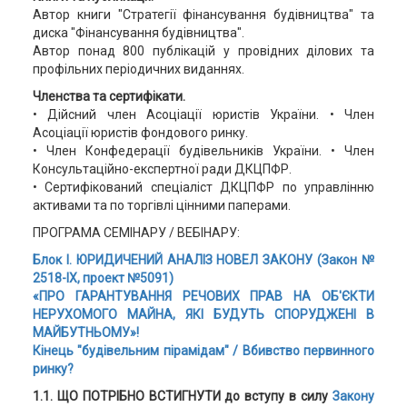
Автор книги "Стратегії фінансування будівництва" та
диска "Фінансування будівництва".
Автор понад 800 публікацій у провідних ділових та
профільних періодичних виданнях.
Членства та сертифікати.
• Дійсний член Асоціації юристів України. • Член
Асоціації юристів фондового ринку.
• Член Конфедерації будівельників України. • Член
Консультаційно-експертної ради ДКЦПФР.
• Сертифікований спеціаліст ДКЦПФР по управлінню
активами та по торгівлі цінними паперами.
ПРОГРАМА СЕМІНАРУ / ВЕБІНАРУ:
Блок І.
ЮРИДИЧЕНИЙ АНАЛІЗ НОВЕЛ ЗАКОНУ (Закон №
2518-IX, проект №5091)
«ПРО ГАРАНТУВАННЯ РЕЧОВИХ ПРАВ НА ОБ'ЄКТИ
НЕРУХОМОГО МАЙНА, ЯКІ БУДУТЬ СПОРУДЖЕНІ В
МАЙБУТНЬОМУ»!
Кінець "будівельним пірамідам" / Вбивство первинного
ринку?
1.1. ЩО ПОТРІБНО ВСТИГНУТИ до вступу в силу
Закону