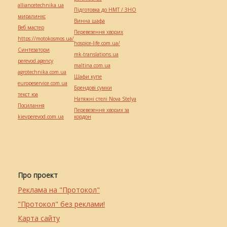
alliancetechnika.ua
Підготовка до НМТ / ЗНО
миралинкс
Винна шафа
Веб мастер
Перевезення хворих
https://motokosmos.ua/
hospice-life.com.ua/
Синтезатори
mk-translations.ua
perevod.agency
maltina.com.ua
agrotechnika.com.ua
Шафи купе
europeservice.com.ua
Брендові сумки
текст юа
Натяжні стелі Nova Stelya
Посилання
Перевезення хворих за
kievperevod.com.ua
кордон
Про проект
Реклама на "Протокол"
"Протокол" без реклами!
Карта сайту