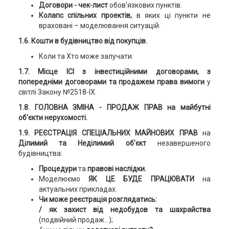
Договори - чек-лист
обов'язкових пунктів.
Колапс спільних проектів,
в яких ці пункти не
враховані – моделювання ситуацій.
1.6. Кошти в будівництво від покупців.
Коли та Хто може залучати.
1.7. Місце ІСІ з інвестиційними договорами, з
попередніми договорами та продажем права вимоги
у
світлі Закону №2518-IX.
1.8.
ГОЛОВНА ЗМІНА - ПРОДАЖ ПРАВ на майбутні
об'єкти нерухомості.
1.9. РЕЄСТРАЦІЯ СПЕЦІАЛЬНИХ МАЙНОВИХ ПРАВ
на
Ділимий та Неділимий об'єкт
незавершеного
будівництва:
Процедури
та
правові наслідки.
Моделюємо
ЯК ЦЕ БУДЕ ПРАЦЮВАТИ
на
актуальних прикладах.
Чи може реєстрація розглядатись:
/ як захист від недобудов та шахрайства
(подвійний продаж...);