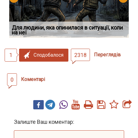
Для людини, яка опинилася в ситуації, коли
У 
на неї
ек
1
2318
Переглядів
Сподобалося
0
Коментарі
Залиште Ваш коментар: