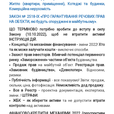
Житло (квартири, приміщення), Котеджі та будинки,
Комерційна нерухомість
ЗАКОН № 2518-IX «ПРО ГАРАНТУВАННЯ РЕЧОВИХ ПРАВ
НА ОБ'ЕКТИ, які будуть споруджені в майбутньому».
ЩО ТЕРМІНОВО потрібно зробити до вступу в силу
Закону (10.10.2022), щоб не втратити активи!
ІНСТРУКЦІЯ ДІЙ.
▪
Концепції та механізми фінансування -
зміни 2022!
Хто
та як може залучати кошти -
виключні способи.
▪
Захист прав інвесторів.
Вбивчий потенціал первинного
ринку. «Замороження» частини об’єкта
будівництва.
▪
Продаж прав
на майбутній об’єкт.
Реєстрація прав.
«Замовник будівництва», «Девелопер».
Відносини,
ризики.
▪
Публічність
інформації
- все показуємо! Звіти: продаж,
скільки, ціна, фотофіксація.
Неможливість дод.продажу.
▪
Все в Реєстр -
проектна документація, експертиза,
зміни…!
ШТРАФИ.
▪
ЖБК – як зберегти активи
та не допустити
втрати
контролю
над активами.
ФІНАНСОВО-КРЕДИТНІ МЕХАНІЗМИ 2022 (перспективи