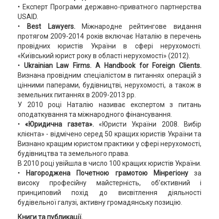
• Експерт Програми державно-приватного партнерства
USAID.
•
Best Lawyers.
Міжнародне рейтингове видання
протягом 2009-2014 років включає Наталію в перечень
провідних юристів України в сфері нерухомості.
«Київський юрист року в області нерухомості» (2012).
•
Ukrainian Law Firms. A Handbook for Foreign Clients.
Визнана провідним спеціалістом в питаннях операцій з
цінними паперами, будівництві, нерухомості, а також в
земельних питаннях в 2009-2013 рр.
У 2010 році Наталію називає експертом з питань
оподаткування та міжнародного фінансування.
•
«Юридична газета».
«Юристи України 2008. Вибір
клієнта» - відмічено серед 50 кращих юристів України та
Визнано кращим юристом практики у сфері нерухомості,
будівництва та земельного права.
В 2010 році увійшла в число 100 кращих юристів України.
•
Нагороджена Почетною грамотою Мінрегіону
за
високу професійну майстерність, об’єктивний і
принциповий похід до висвітлення діяльності
будівельної галузі, активну громадянську позицію.
Книги та публикації.