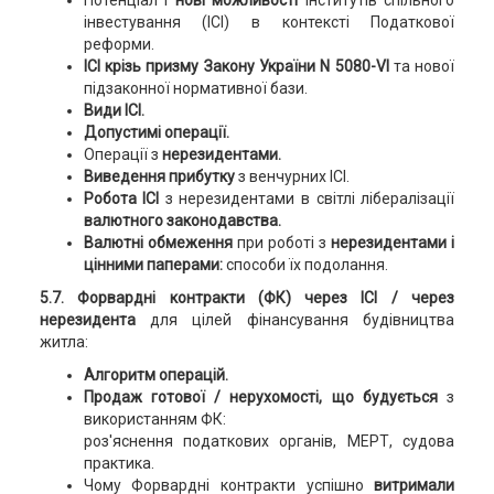
Потенціал і
нові можливості
інститутів спільного
інвестування (ІСІ) в контексті Податкової
реформи.
ІСІ крізь призму Закону України N 5080-VI
та нової
підзаконної нормативної бази.
Види ІСІ.
Допустимі операції.
Операції з
нерезидентами.
Виведення прибутку
з венчурних ІСІ.
Робота ІСІ
з нерезидентами в світлі лібералізації
валютного законодавства.
Валютні обмеження
при роботі з
нерезидентами і
цінними паперами:
способи їх подолання.
5.7. Форвардні контракти (ФК) через ІСІ / через
нерезидента
для цілей фінансування будівництва
житла:
Алгоритм операцій.
Продаж готової / нерухомості, що будується
з
використанням ФК:
роз'яснення податкових органів, МЕРТ, судова
практика.
Чому Форвардні контракти успішно
витримали