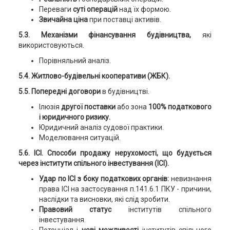
Переваги
суті операцій
над їх формою.
Звичайна ціна
при поставці активів.
5.3. Механізми фінансування будівництва,
які
використовуються.
Порівняльний аналіз.
5.4. Житлово-будівельні кооперативи (ЖБК).
5.5. Попередні договори
в будівництві.
Ілюзія
другої поставки
або зона
100% податкового
і юридичного ризику.
Юридичний аналіз судової практики.
Моделювання ситуацій.
5.6. ІСІ. Способи продажу нерухомості, що будується
через інститути спільного інвестування (ІСІ).
Удар по ІСІ з боку податкових органів:
невизнання
права ІСІ на застосування п.141.6.1 ПКУ - причини,
наслідки та висновки, які слід зробити.
Правовий статус
інститутів спільного
інвестування.