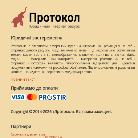
Юридичні застереження
Protocol.ua є власником авторських прав на інформацію, розміщену на веб -
сторінках даного ресурсу, якщо не вказано інше. Під інформацією розуміються
тексти, коментарі, статті, фотозображення, малюнки, ящик-шота, скани, відео,
аудіо, інші матеріали. При використанні матеріалів, розміщених на веб -
сторінках «Протокол» наявність гіперпосилання відкритого для індексації
пошуковими системами на protocol.ua обов`язкове. Під використанням розуміється
копіювання, адаптація, рерайтинг, модифікація тощо.
Повний текст
Приймаємо до оплати
Copyright © 2014-2026 «Протокол». Всі права захищені.
Партнери
Сережки з діамантами
pereklad.ua