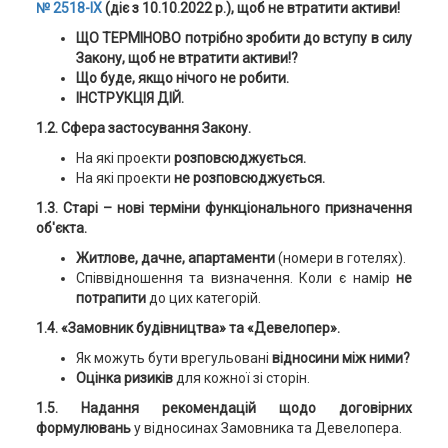
№ 2518-ІХ
(діє з 10.10.2022 р.), щоб не втратити активи!
ЩО ТЕРМІНОВО потрібно зробити до вступу в силу
Закону,
щоб не втратити активи!?
Що буде, якщо нічого не робити.
ІНСТРУКЦІЯ ДІЙ.
1.2. Сфера застосування Закону.
На які проекти
розповсюджується.
На які проекти
не розповсюджується.
1.3. Старі – нові терміни функціонального призначення
об'єкта.
Житлове, дачне, апартаменти
(номери в готелях).
Співвідношення та визначення. Коли є намір
не
потрапити
до цих категорій.
1.4. «Замовник будівництва» та «Девелопер».
Як можуть бути врегульовані
відносини між ними?
Оцінка ризиків
для кожної зі сторін.
1.5. Надання рекомендацій щодо договірних
формулювань
у відносинах Замовника та Девелопера.