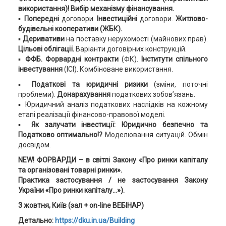
використання)! Вибір механізму фінансування.
▪
Попередні
договори.
Інвестиційні
договори.
Житлово-
будівельні кооперативи (ЖБК).
▪
Деривативи
на поставку нерухомості (майнових прав).
Цільові облігації.
Варіанти договірних конструкцій.
▪
ФФБ. Форвардні контракти
(ФК).
Інститути спільного
інвестування
(ІСІ). Комбіноване використання.
▪
Податкові та юридичні ризики
(зміни, поточні
проблеми).
Донарахування
податкових зобов’язань.
▪ Юридичний аналіз податкових наслідків на кожному
етапі реалізації фінансово-правової моделі.
▪
Як залучати інвестиції: Юридично безпечно та
Податково оптимально!?
Моделювання ситуацій. Обмін
досвідом.
NEW! ФОРВАРДИ – в світлі Закону «Про ринки капіталу
та організовані товарні ринки».
Практика застосування / не застосування Закону
України «Про ринки капіталу...»).
3 жовтня, Київ (зал
+ on-line ВЕБІНАР)
Детально:
https://dku.in.ua/Building