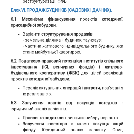
реструктуризації ФФБ.
Блок VІ. ПРОДАЖ БУДИНКІВ (САДОВИХ І ДАЧНИХ).
6.1. Механізми фінансування
проектів
котеджної,
присадибної забудови.
Варіанти
структурування продажів:
- земельна ділянка + будинок; таунхауз;
- частина житлового індивідуального будинку, яка
стане майбутньої квартирою.
6.2. Податково-правовий потенціал інститутів спільного
інвестування (ІСІ, венчурних фондів) і житлово-
будівельного кооперативу (ЖБК)
для цілей реалізації
проектів
котеджної забудови:
Перелік актуальних
операцій і витрати,
пов'язані з
їх реалізацією.
6.3. Залучення коштів від покупців котеджів -
юридичний аналіз варіантів:
Правові та податкові
принципи вибору варіанта.
Залучення інвестора
в якості
покупця акцій
фонду.
Юридичний аналіз варіанту. Опис,