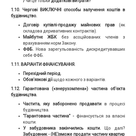
/
чи це тільки
додаткові витрати?
1.10. Чергові ВИКЛЮЧНІ способы залучення коштів в
будівництво.
Договір купівлі-продажу майнових прав
(як
складова деривативних контрактів).
Майбутнє ЖБК
без асоційованих членів з
врахуванням норм Закону.
ФФБ.
Нова зарегульованість дискредитувавших
себе ФФБ.
1.11. ВАРІАНТИ ФІНАНСУВАННЯ.
Перехідний період.
Обов'язкові дії
щодо кожного з варіантів.
1.12. Гарантована («знерухомлена») частина
об'єкта
будівництва
.
Частита, яку заборонено продавати
в процесі
будівництва.
"Гарантована частина" -
фінансується за власні
кошти.
У забудовника закінчились кошти.
Що далі?
Забудовник - (НЕ)зможе продати частину квартир