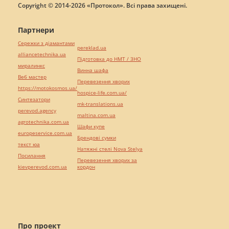
Copyright © 2014-2026 «Протокол». Всі права захищені.
Партнери
Сережки з діамантами
pereklad.ua
alliancetechnika.ua
Підготовка до НМТ / ЗНО
миралинкс
Винна шафа
Веб мастер
Перевезення хворих
https://motokosmos.ua/
hospice-life.com.ua/
Синтезатори
mk-translations.ua
perevod.agency
maltina.com.ua
agrotechnika.com.ua
Шафи купе
europeservice.com.ua
Брендові сумки
текст юа
Натяжні стелі Nova Stelya
Посилання
Перевезення хворих за
kievperevod.com.ua
кордон
Про проект