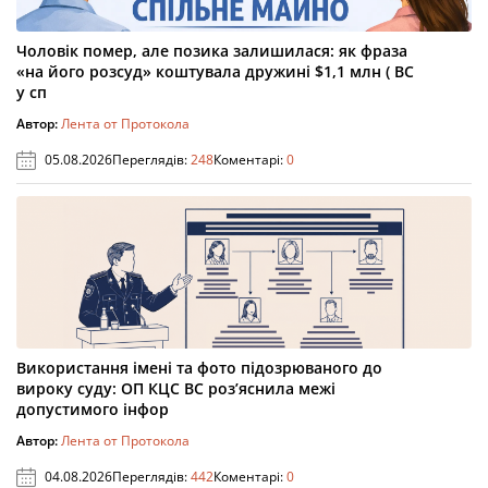
Чоловік помер, але позика залишилася: як фраза
«на його розсуд» коштувала дружині $1,1 млн ( ВС
у сп
Автор:
Лента от Протокола
05.08.2026
Переглядів:
248
Коментарі:
0
Використання імені та фото підозрюваного до
вироку суду: ОП КЦС ВС роз’яснила межі
допустимого інфор
Автор:
Лента от Протокола
04.08.2026
Переглядів:
442
Коментарі:
0