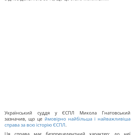
Український суддя у ЄСПЛ Микола Гнатовський
зазначив, що це
ймовірно найбільша і найважливіша
справа за всю історію ЄСПЛ
.
Ця справа має безпрецедентний характер: до неї