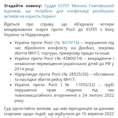
Згадайте новину:
Суддя ЄСПЛ Микола Гнатовський
відповів, що потрібно для конфіскації російських
активів на користь Україні
Йдеться про справу, що об’єднала чотири
міждержавних скарги проти Росії до ЄСПЛ з боку
України та Нідерландів:
Україна проти Росії (
№ 8019/16
) – порушення під
час збройного конфлікту на Донбасі, зокрема
збиття MH17, тортури, примусову працю та інше;
Україна проти Росії (№ 43800/14) – викрадення і
незаконне переміщення українських дітей до РФ у
2014 році;
Нідерланди проти Росії (№ 28525/20) – обставини
та наслідки збиття рейсу MH17;
Україна проти Росії (№ 11055/22) – грубі
порушення прав людини під час
повномасштабного вторгнення з 24 лютого 2022
року.
Суд одностайно визнав, що має юрисдикцію за даними
скаргами щодо подій, що відбулися до 16 вересня 2022