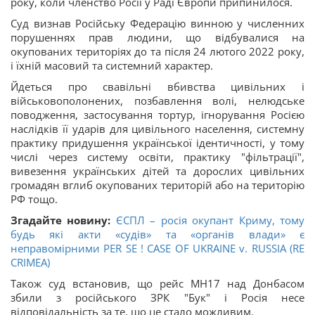
року, коли членство Росії у Раді Європи припинилося.
Суд визнав Російську Федерацію винною у численних
порушеннях прав людини, що відбувалися на
окупованих територіях до та після 24 лютого 2022 року,
і їхній масовий та системний характер.
Йдеться про свавільні вбивства цивільних і
військовополонених, позбавлення волі, нелюдське
поводження, застосування тортур, ігнорування Росією
наслідків її ударів для цивільного населення, системну
практику придушення української ідентичності, у тому
числі через систему освіти, практику "фільтрації",
вивезення українських дітей та дорослих цивільних
громадян вглиб окупованих територій або на територію
РФ тощо.
Згадайте новину:
ЄСПЛ – росія окупант Криму, тому
будь які акти «судів» та «органів влади» є
неправомірними PER SE ! CASE OF UKRAINE v. RUSSIA (RE
CRIMEA)
Також суд встановив, що рейс MH17 над Донбасом
збили з російського ЗРК "Бук" і Росія несе
відповідальність за те, що це стало можливим.