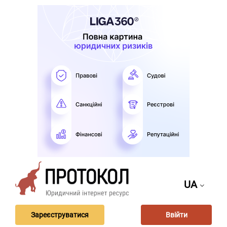
UA
Зареєструватися
Ввійти