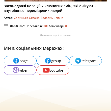
Законодавчі новації: 7 ключових змін, які очікують
внутрішньо переміщених людей
Автор:
Савицька Оксана Володимирівна
04.08.2026
Переглядів:
501
Коментарі:
0
Дивитись усі новини
Ми в соціальних мережах:
page
group
telegram
viber
youtube