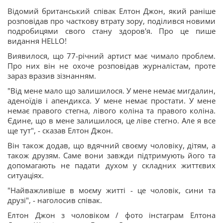
Відомий британський співак Елтон Джон, який раніше
розповідав про часткову втрату зору, поділився новими
подробицями свого стану здоров'я. Про це пише
видання HELLO!
Виявилося, що 77-річний артист має чимало проблем.
Про них він не охоче розповідав журналістам, проте
зараз вразив зізнанням.
"Від мене мало що залишилося. У мене немає мигдалин,
аденоїдів і апендикса. У мене немає простати. У мене
немає правого стегна, лівого коліна та правого коліна.
Єдине, що в мене залишилося, це ліве стегно. Але я все
ще тут", - сказав Елтон Джон.
Він також додав, що вдячний своєму чоловіку, дітям, а
також друзям. Саме вони завжди підтримують його та
допомагають не падати духом у складних життєвих
ситуаціях.
"Найважливіше в моєму житті - це чоловік, сини та
друзі", - наголосив співак.
Елтон Джон з чоловіком / фото інстаграм Елтона