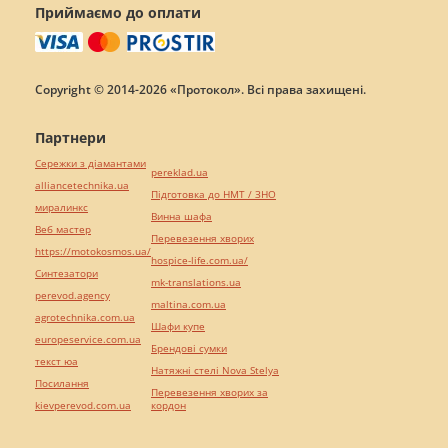
Приймаємо до оплати
Copyright © 2014-2026 «Протокол». Всі права захищені.
Партнери
Сережки з діамантами
pereklad.ua
alliancetechnika.ua
Підготовка до НМТ / ЗНО
миралинкс
Винна шафа
Веб мастер
Перевезення хворих
https://motokosmos.ua/
hospice-life.com.ua/
Синтезатори
mk-translations.ua
perevod.agency
maltina.com.ua
agrotechnika.com.ua
Шафи купе
europeservice.com.ua
Брендові сумки
текст юа
Натяжні стелі Nova Stelya
Посилання
Перевезення хворих за
kievperevod.com.ua
кордон