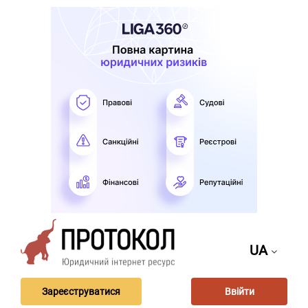
UA
Зареєструватися
Ввійти