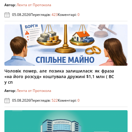
Автор:
Лента от Протокола
05.08.2026
Переглядів:
423
Коментарі:
0
Чоловік помер, але позика залишилася: як фраза
«на його розсуд» коштувала дружині $1,1 млн ( ВС
у сп
Автор:
Лента от Протокола
05.08.2026
Переглядів:
522
Коментарі:
0