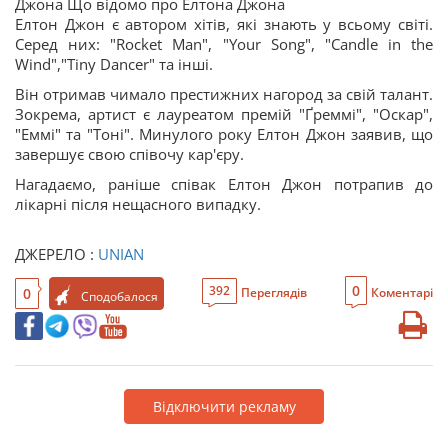
Джона Що відомо про Елтона Джона
Елтон Джон є автором хітів, які знають у всьому світі.
Серед них: "Rocket Man", "Your Song", "Candle in the
Wind","Tiny Dancer" та інші.
Він отримав чимало престижних нагород за свій талант.
Зокрема, артист є лауреатом премій "Ґреммі", "Оскар",
"Еммі" та "Тоні". Минулого року Елтон Джон заявив, що
завершує свою співочу кар'єру.
Нагадаємо, раніше співак Елтон Джон потрапив до
лікарні після нещасного випадку.
ДЖЕРЕЛО :
UNIAN
0
392
0
Переглядів
Коментарі
Сподобалося
Відключити рекламу