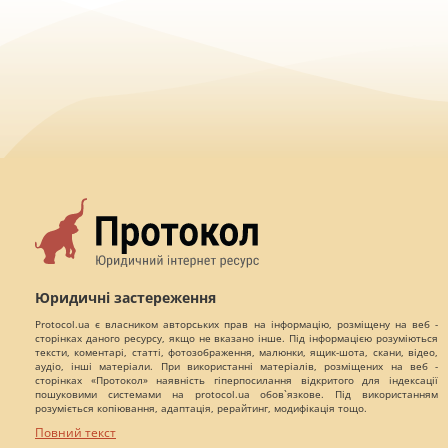
Юридичні застереження
Protocol.ua є власником авторських прав на інформацію, розміщену на веб -
сторінках даного ресурсу, якщо не вказано інше. Під інформацією розуміються
тексти, коментарі, статті, фотозображення, малюнки, ящик-шота, скани, відео,
аудіо, інші матеріали. При використанні матеріалів, розміщених на веб -
сторінках «Протокол» наявність гіперпосилання відкритого для індексації
пошуковими системами на protocol.ua обов`язкове. Під використанням
розуміється копіювання, адаптація, рерайтинг, модифікація тощо.
Повний текст