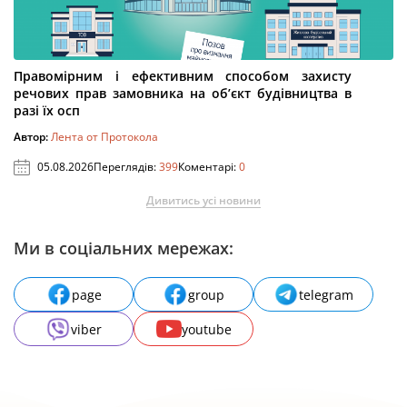
Правомірним і ефективним способом захисту
речових прав замовника на об’єкт будівництва в
разі їх осп
Автор:
Лента от Протокола
05.08.2026
Переглядів:
399
Коментарі:
0
Дивитись усі новини
Ми в соціальних мережах:
page
group
telegram
viber
youtube