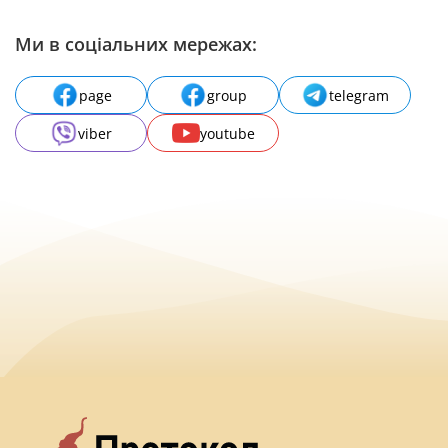
Ми в соціальних мережах:
page
group
telegram
viber
youtube