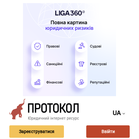
UA
Зареєструватися
Ввійти