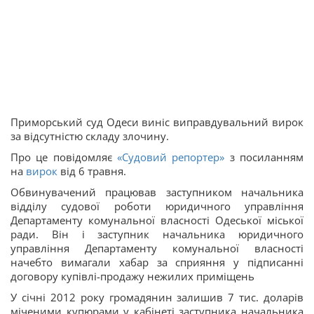
Приморський суд Одеси виніс виправдувальний вирок
за відсутністю складу злочину.
Про це повідомляє
«Судовий репортер»
з посиланням
на
вирок
від 6 травня.
Обвинувачений працював заступником начальника
відділу судової роботи юридичного управління
Департаменту комунальної власності Одеської міської
ради. Він і заступник начальника юридичного
управління Департаменту комунальної власності
начебто вимагали хабар за сприяння у підписанні
договору купівлі-продажу нежилих приміщень
У січні 2012 року громадянин залишив 7 тис. доларів
міченими купюрами у кабінеті заступника начальника