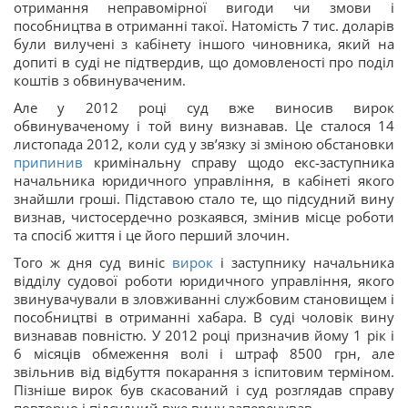
отримання неправомірної вигоди чи змови і
пособництва в отриманні такої. Натомість 7 тис. доларів
були вилучені з кабінету іншого чиновника, який на
допиті в суді не підтвердив, що домовленості про поділ
коштів з обвинуваченим.
Але у 2012 році суд вже виносив вирок
обвинуваченому і той вину визнавав. Це сталося 14
листопада 2012, коли суд у зв’язку зі зміною обстановки
припинив
кримінальну справу щодо екс-заступника
начальника юридичного управління, в кабінеті якого
знайшли гроші. Підставою стало те, що підсудний вину
визнав, чистосердечно розкаявся, змінив місце роботи
та спосіб життя і це його перший злочин.
Того ж дня суд виніс
вирок
і заступнику начальника
відділу судової роботи юридичного управління, якого
звинувачували в зловживанні службовим становищем і
пособництві в отриманні хабара. В суді чоловік вину
визнавав повністю. У 2012 році призначив йому 1 рік і
6 місяців обмеження волі і штраф 8500 грн, але
звільнив від відбуття покарання з іспитовим терміном.
Пізніше вирок був скасований і суд розглядав справу