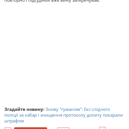
повторно і підсудний вже вину заперечував.
Згадайте новину:
Знову "гуманізм": Екс-слідчого
поліції за хабар і знищення протоколу допиту покарали
штрафом