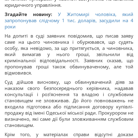
юридичного управління.
Згадайте новину:
У Житомирі чоловіка, який
запропонував слідчому 1 тис. доларів, засудили на 4
роки
На допиті в суді заявник повідомив, що писав заяву
саме на цього чиновника і обурювався, що судять
особу, яка невідомо, за що притягується, а чиновника,
який вимагав у нього гроші, звільнили від
кримінальної відповідальності. Заявник сказав, що
пропонував гроші також обвинуваченому, але той
відмовився.
Суд дійшов висновку, що обвинувачений діяв за
наказом свого безпосереднього керівника, надавав
консультації і роз’яснення та владою і службовим
становищем не зловживав. До його повноважень не
входила підготовка або підписання договору купівлі-
продажу від імені Одеської міської ради. Прокурором не
визначено, які саме дії були зловживанням службовим
становищем.
Крім того, у матеріалах справи відсутні докази