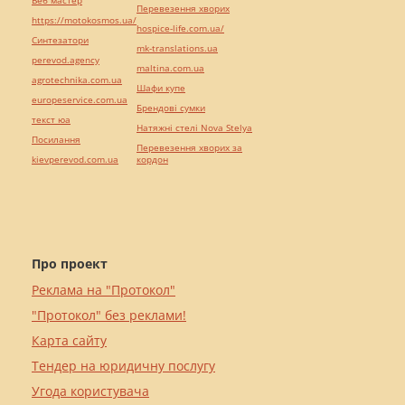
Веб мастер
Перевезення хворих
https://motokosmos.ua/
hospice-life.com.ua/
Синтезатори
mk-translations.ua
perevod.agency
maltina.com.ua
agrotechnika.com.ua
Шафи купе
europeservice.com.ua
Брендові сумки
текст юа
Натяжні стелі Nova Stelya
Посилання
Перевезення хворих за
kievperevod.com.ua
кордон
Про проект
Реклама на "Протокол"
"Протокол" без реклами!
Карта сайту
Тендер на юридичну послугу
Угода користувача