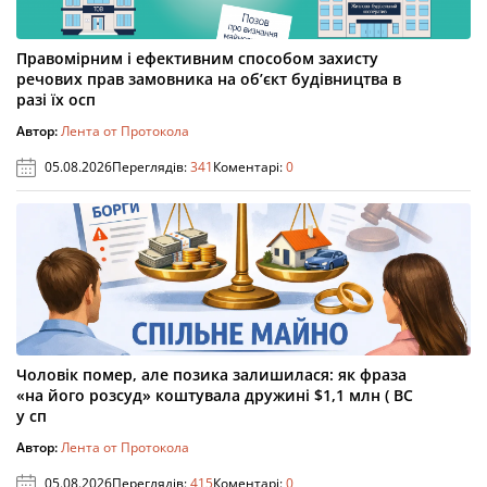
Правомірним і ефективним способом захисту
речових прав замовника на об’єкт будівництва в
разі їх осп
Автор:
Лента от Протокола
05.08.2026
Переглядів:
341
Коментарі:
0
Чоловік помер, але позика залишилася: як фраза
«на його розсуд» коштувала дружині $1,1 млн ( ВС
у сп
Автор:
Лента от Протокола
05.08.2026
Переглядів:
415
Коментарі:
0