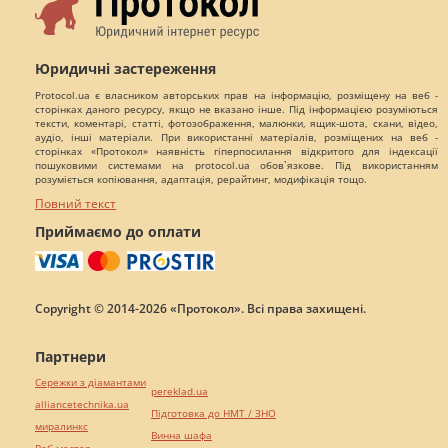
Юридичні застереження
Protocol.ua є власником авторських прав на інформацію, розміщену на веб -
сторінках даного ресурсу, якщо не вказано інше. Під інформацією розуміються
тексти, коментарі, статті, фотозображення, малюнки, ящик-шота, скани, відео,
аудіо, інші матеріали. При використанні матеріалів, розміщених на веб -
сторінках «Протокол» наявність гіперпосилання відкритого для індексації
пошуковими системами на protocol.ua обов`язкове. Під використанням
розуміється копіювання, адаптація, рерайтинг, модифікація тощо.
Повний текст
Приймаємо до оплати
Copyright © 2014-2026 «Протокол». Всі права захищені.
Партнери
Сережки з діамантами
pereklad.ua
alliancetechnika.ua
Підготовка до НМТ / ЗНО
миралинкс
Винна шафа