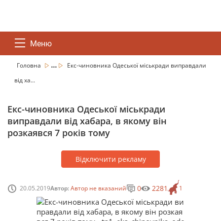
Меню
...
Головна
Екс-чиновника Одеської міськради виправдали
від ха...
Екс-чиновника Одеської міськради
виправдали від хабара, в якому він
розкаявся 7 років тому
Відключити рекламу
0
2281
20.05.2019
Автор:
Автор не вказаний
1