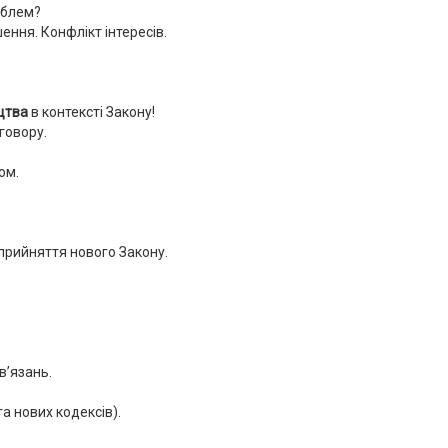
облем?
ння. Конфлікт інтересів.
цтва
в контексті
Закону!
говору.
ом.
прийняття нового Закону.
в’язань.
а нових кодексів).