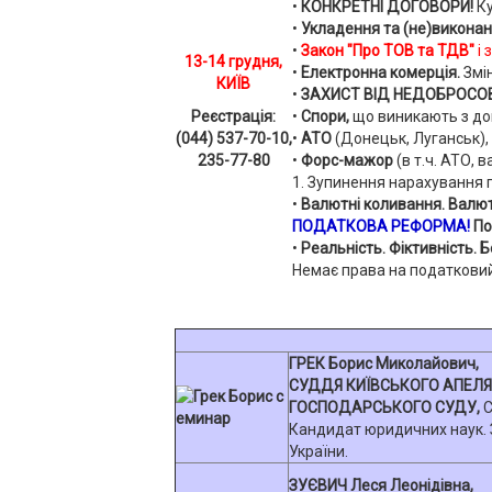
•
КОНКРЕТНІ ДОГОВОРИ!
Ку
•
Укладення та (не)викона
•
Закон "Про ТОВ та ТДВ"
і 
13-14 грудня,
•
Електронна комерція.
Змі
КИЇВ
•
ЗАХИСТ ВІД НЕДОБРОСО
Реєстрація:
•
Спори,
що виникають з до
(044) 537-70-10,
•
АТО
(Донецьк, Луганськ),
235-77-80
•
Форс-мажор
(в т.ч. АТО, 
1. Зупинення нарахування пе
•
Валютні коливання. Валют
ПОДАТКОВА РЕФОРМА!
По
•
Реальність. Фіктивність. 
Немає права на податкови
ГРЕК Борис Миколайович,
СУДДЯ КИЇВСЬКОГО АПЕЛЯ
ГОСПОДАРСЬКОГО СУДУ,
С
Кандидат юридичних наук.
України.
ЗУЄВИЧ Леся Леонідівна,