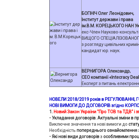
БОГІНІЧ Олег Леонідович,
Інститут держави і права
ім.В.М. КОРЕЦЬКОГО НАН Ук
екс-Член Науково-консульт
ВИЩОГО СПЕЦІАЛІЗОВАНОГ
з розгляду цивільних кримі
кандидат юр. наук.
ВЕРНИГОРА Олександр,
CEO компанії «Intecracy Deal
Експерт з питань електронн
НОВЕЛИ
2018/2019 років в РЕГУЛЮВАННІ,
НОВІ ВИМОГИ ДО ДОГОВОРІВ згідно
КОРПО
1.
Новий Закон України "Про ТОВ та ТДВ" і з
•
Укладання договорів. Актуальні зміни в п
Виключне значення та нові вимоги до
стату
Необхідність
попереднього ознайомлення
•
Які нові види договорів
з
особливими про