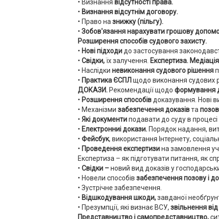
• Визнання
відсутності права.
•
Визнання відсутнім договору.
• Право на
знижку (пільгу).
•
Зобов'язання нарахувати грошову допомо
Розширення способів судового захисту.
•
Нові підходи
до застосування законодавств
•
Свідки,
їх залучення.
Експертиза. Медіація
• Наслідки
невиконання судового рішення
п
•
Практика ЄСПЛ
щодо виконання судових р
ДОКАЗИ.
Рекомендації щодо
формування д
•
Розширення способів
доказування. Нові в
• Механізми
забезпечення доказів
та
позов
•
Які документи
подавати до суду в процес
•
Електронниі докази.
Порядок надання, ви
•
Фейсбук
, використання Інтернету, соціаль
•
Проведення експертизи
на замовлення уч
Експертиза – як підготувати питання, як с
•
Свідки –
новий вид доказів у господарськи
• Новели способів
забезпечення позову і до
• Зустрічне забезпечення.
•
Відшкодування шкоди,
завданої необґрун
•
Презумпції, які визнає ВСУ,
звільнення від
Представництво і самопредставництво,
сит