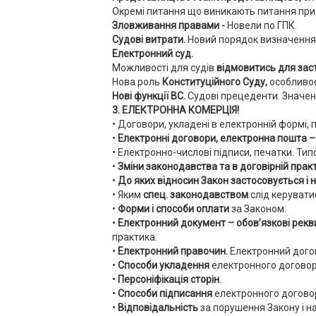
Окремі питання що виникають питання при з
Зловживання правами -
Новели по ГПК.
Судові витрати.
Новий порядок визначення 
Електронний суд.
Можливості для судів
відмовитись для зас
Нова роль
Конституційного Суду,
особливос
Нові функції ВС.
Судові прецеденти. Значен
3. ЕЛЕКТРОННА КОМЕРЦІЯ!
• Договори, укладені в електронній формі,
•
Електронні договори, електронна пошта –
• Електронно-числові підписи, печатки. Типо
•
Зміни законодавства та в договірній прак
•
До яких відносин Закон застосовується і 
• Яким
спец. законодавством
слід керувати
•
Форми і способи оплати
за Законом.
•
Електронний документ – обов’язкові рекв
практика.
•
Електронний правочин.
Електронний догові
•
Способи укладення
електронного договор
•
Персоніфікація сторін
.
•
Способи підписання
електронного договору
•
Відповідальність
за порушення Закону і на