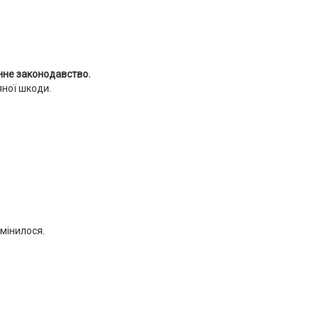
нне законодавство.
яної шкоди.
змінилося.