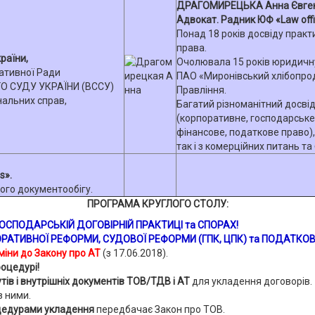
ДРАГОМИРЕЦЬКА Анна Євген
Адвокат. Радник ЮФ «Law offi
Понад 18 років досвіду практ
права.
раїни,
Очолювала 15 років юридичн
ативної Ради
ПАО «Миронівський хлібопрод
О СУДУ УКРАЇНИ (ВССУ)
Правління.
нальних справ,
Багатий різноманітний досвід
(корпоративне, господарське,
фінансове, податкове право),
так і з комерційних питань та
s».
ого документообігу.
ПРОГРАМА КРУГЛОГО СТОЛУ:
 ГОСПОДАРСЬКІЙ ДОГОВІРНІЙ ПРАКТИЦІ та СПОРАХ!
РАТИВНОЇ РЕФОРМИ
, СУДОВОЇ РЕФОРМИ (ГПК, ЦПК)
та
ПОДАТКОВ
міни до Закону про АТ
(з 17.06.2018).
роцедурі!
тів і внутрішніх документів ТОВ/ТДВ і АТ
для укладення договорів.
з ними.
цедурами укладення
передбачає Закон про ТОВ.