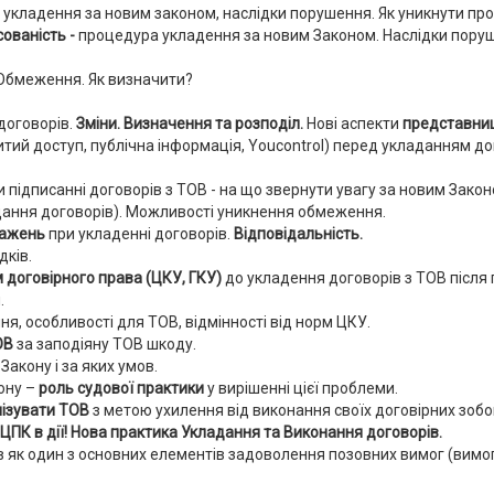
 укладення за новим законом, наслідки порушення. Як уникнути пр
ованість -
процедура укладення за новим Законом. Наслідки поруше
бмеження. Як визначити?
 договорів.
Зміни. Визначення та розподіл.
Нові аспекти
представни
итий доступ, публічна інформація, Youcontrol) перед укладанням до
 підписанні договорів з ТОВ - на що звернути увагу за новим Закон
ладання договорів). Можливості уникнення обмеження.
важень
при укладенні договорів.
Відповідальність.
дків.
 договірного права (ЦКУ, ГКУ)
до укладення договорів з ТОВ після 
.
я, особливості для ТОВ, відмінності від норм ЦКУ.
ОВ
за заподіяну ТОВ шкоду.
Закону і за яких умов.
кону –
роль судової практики
у вирішенні цієї проблеми.
нізувати ТОВ
з метою ухилення від виконання своїх договірних зобо
К в дії! Нова практика Укладання та Виконання договорів.
в як один з основних елементів задоволення позовних вимог (вимог