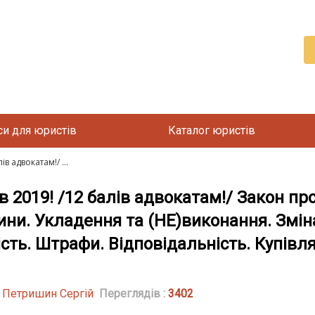
си для юристів
Каталог юристів
 адвокатам!/ ...
2019! /12 балів адвокатам!/ Закон про
ини. Укладення та (НЕ)виконання. Зміна
сть. Штрафи. Відповідальність. Купівл
| Петришин Сергій
Переглядів :
3402