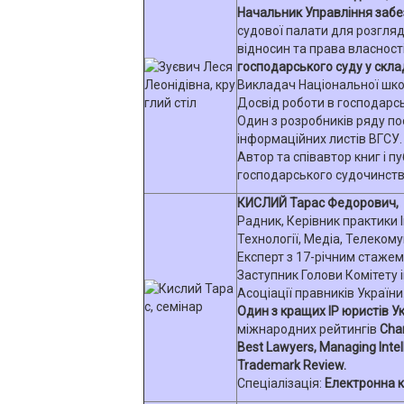
Начальник Управління заб
судової палати для розгля
відносин та права власност
господарського суду у скл
Викладач Національної школ
Досвід роботи в господарсь
Один з розробників ряду п
інформаційних листів ВГСУ.
Автор та співавтор книг і пу
господарського судочинства"
КИСЛИЙ Тарас Федорович,
Радник, Керівник практики 
Технології, Медіа, Телекому
Експерт з 17-річним стажем
Заступник Голови Комітету 
Асоціації правників України
Один з кращих ІР юристів У
міжнародних рейтингів
Cha
Best Lawyers, Managing Intell
Trademark Review.
Спеціалізація:
Електронна к