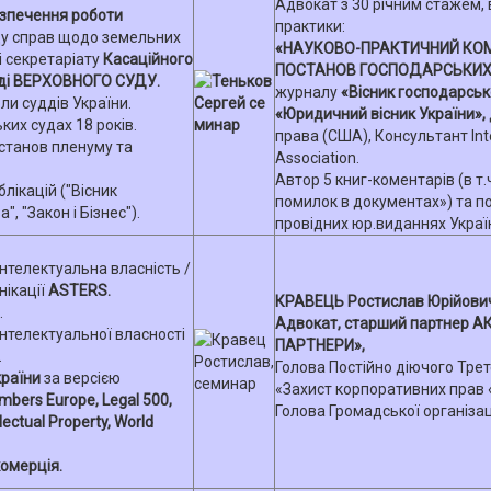
Адвокат з 30 річним стажем,
езпечення роботи
практики:
ду справ щодо земельних
«НАУКОВО-ПРАКТИЧНИЙ КОМ
і секретаріату
Касаційного
ПОСТАНОВ ГОСПОДАРСЬКИХ 
аді ВЕРХОВНОГО СУДУ.
журналу
«Вісник господарсь
и суддів України.
«Юридичний вісник України»,
ких судах 18 років.
права (США), Консультант Inte
останов пленуму та
Association.
Автор 5 книг-коментарів (в т
блікацій ("Вісник
помилок в документах») та по
, "Закон і Бізнес").
провідних юр.виданнях Украї
Інтелектуальна власність /
нікації
ASTERS.
КРАВЕЦЬ Ростислав Юрійови
.
Адвокат, старший партнер А
інтелектуальної власності
ПАРТНЕРИ»,
.
Голова Постійно діючого Тре
країни
за версією
«Захист корпоративних прав
mbers Europe, Legal 500,
Голова Громадської організа
ectual Property, World
омерція.