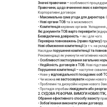
Значні правочини –
особливості процедури
Правочини, щодо вчинення яких є заінтерес
Корпоративні договори.
•
Максимальна сума угоди для директора.
О
•
Нові органи ТОВ
та їх можливості.
•
Компетенція
керівних органів. Укладення
Які документи ТОВ варто перевірити
(відкр
Безвідклична довіреність –
як і для чого.
Перевірка повноважень (право підпису)
при
Нові обмеження компетенції
(в т.ч. на ук
Наслідки
порушення компетенції та повно
Рекомендації як уникнути негативних наслі
•
Особливості застосування загальних норм
•
Недійсність договорів з ТОВ.
Нові підстави
Порушення компетенції –
наступне схваленн
• Нове у
відповідальності посадових осіб Т
• Чи можна
не застосовувати
норми нового 
• Проблемні та дискусійні норми нового За
• Протидія спробам
ліквідувати або реорга
2. СУДОВА РЕФОРМА. ВИМОГИ НОВИХ ГПК, ЦП
Обрання ефективного способу захисту
пра
•
Зобов'язання виконати умови договору.