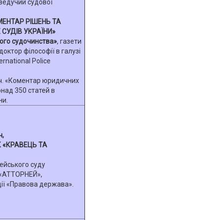
 ведучий судової
ЕНТАР РІШЕНЬ ТА
СУДІВ УКРАЇНИ»
кого судочинства»
, газети
доктор філософії в галузі
rnational Police
.ч. «Коментар юридичних
над 350 статей в
ни.
ч,
К «КРАВЕЦЬ ТА
тейського суду
 «АТТОРНЕЙ»,
ції «Правова держава».