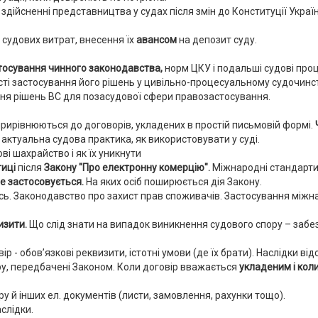
дійсненні представництва у судах після змін до Конституції України
судових витрат, внесення їх
авансом
на депозит суду.
тосування чинного законодавства,
норм ЦКУ і подальші судові про
ті застосування його рішень у цивільно-процесуальному судочинстві
ня рішень ВС для позасудової сфери правозастосування.
 прирівнюються до договорів, укладених в простій письмовій формі.
актуальна судова практика, як використовувати у суді.
ві шахрайство і як їх уникнути
тиці
після
Закону "Про електронну комерцію".
Міжнародні стандарти
не застосовується.
На яких осіб поширюється дія Закону.
сь. Законодавство про захист прав споживачів. Застосування між
изити.
Що слід знати на випадок виникнення судового спору – забе
р - обов’язкові реквизити, істотні умови (де їх брати). Наслідки ві
у, передбачені Законом. Коли договір вважається
укладеним і кол
 й інших ел. документів (листи, замовлення, рахунки тощо).
слідки.