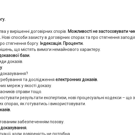
гу.
а у вирішенні договірних спорів.
Можливості не застосовувати чи
.
Нові способи захисту в договірних спорах та про стягнення заподі
ро стягнення боргу.
Індексація. Проценти.
ішень, що містять вимоги немайнового характеру.
оказової бази.
иди доказів.
у
.
і доказування?
требування та дослідження
електронних доказів.
них мереж у якості доказу.
асників справи тощо.
простувати результати експертизи, нові процесуальні кодекси – що 
х спорах, як готуватись і використовувати.
казів.
тованим забезпеченням позову.
 доказування.
уації, коли довіреність не потрібна.