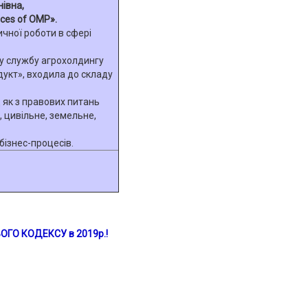
івна,
ces of OMP».
ичної роботи в сфері
у службу агрохолдингу
укт», входила до складу
 як з правових питань
 цивільне, земельне,
 бізнес-процесів.
ОГО КОДЕКСУ
в
2019р.
!