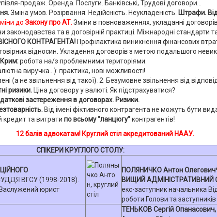
півля-продаж. Оренда. Послуги. Банківські, Трудові договори...
ння.
Зміна умов. Розірвання. Недійсність. Неукладеність.
Штрафи.
Ві
зміни до
Закону про АТ
.
Зміни в повноваженнях, укладанні договорів..
ни законодавства та в договірній практиці. Міжнародні стандарти т
ВІСНОГО КОНТРАГЕНТА!
Профілактика виникнення фінансових втра
говірних відносин.
Укладення договорів з метою подальшого невик
Крим:
робота на/з проблемними територіями.
валютна виручка...): практика, нові можливості!
ні (а не звільнення від такої). 2. Безумовне звільнення від відпові
ні ризики.
Ціна договору у валюті. Як підстрахуватися?
даткові застереження в договорах. Ризики.
Безтоварність.
Від імені фіктивного контрагента не можуть бути вид
й кредит та витрати
по всьому "ланцюгу"
контрагентів!
12
балів адвокатам! Круглий стіл акредитований НААУ.
СПІКЕРИ КРУГЛОГО СТОЛУ:
ЦІЙНОГО
ПОЛЯНИЧКО Антон Олегович*
УДДЯ ВГСУ (1998-2018).
ВИЩИЙ АДМІНІСТРАТИВНИЙ С
 Заслужений юрист
екс-заступник начальника Ві
роботи Голови та заступників
ТЕНЬКОВ Сергій Опанасович,