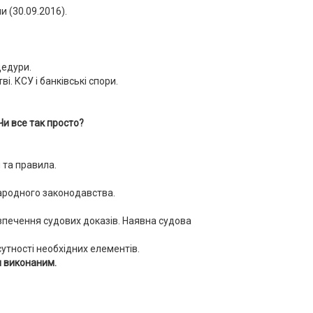
 (30.09.2016).
цедури.
. КСУ і банківські спори.
Чи все так просто?
 та правила.
народного законодавства.
зпечення судових доказів. Наявна судова
дсутності необхідних елементів.
и виконаним.