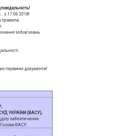
дповідальність!
. з 17.06.2018!
а правила.
т.
онання зобов’язань.
дальності.
ані первинні документи!
,
УД УКРАЇНИ (ВАСУ),
дділу забезпечення
 Голови ВАСУ.