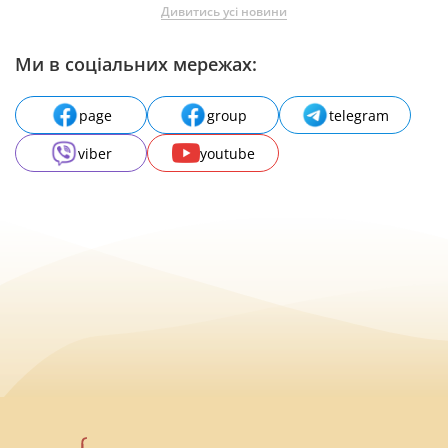
Дивитись усі новини
Ми в соціальних мережах:
page
group
telegram
viber
youtube