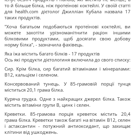
то й більше білка, ніж протеїнові коктейлі. У своїй статті
для health.com дієтолог Джилліан Кубала назвала 17
таких продуктів.
"Хоча багатьом подобаються протеїнові коктейлі, ви
можете захотіти урізноманітнити раціон іншими
білковими продуктами, щоб досягати свою добову
норму білка", - зазначила фахівець.
Яка їжа містить багато білків - 17 продуктів
Ось які продукти дієтологиня включила до свого списку:
Сир. Крім білка, сир багатий вітамінами і мінералами:
B12, кальцієм і селеном.
Консервований тунець. У 85-грамовій порції тунця
міститься 20,1 грама білка.
Куряча грудка. Одне з найкращих джерел білка. Також
містить вітаміни групи B, цинк і селен.
Креветки. 85-грамова порція креветок містить 20,4
грама білка. Креветки також багаті на вітамін B12, селен
і астаксантин - потужний антиоксидант, що захищає
клітини від ушкоджень.