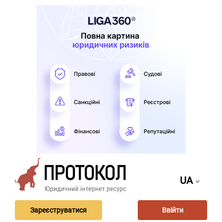
UA
Зареєструватися
Ввійти