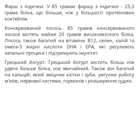
Фарш з індички. У 85 грамах фаршу з індички - 25,3
грама білка, що більше, ніж у більшості протеїнових
коктейлів.
Консервований лосось. 85 грамів консервованого
лосося містять майже 20 грамів високоякісного білка.
Лосось також багатий на вітаміни B12, селен, калій та
омега-3 жирні кислоти DHA і EPA, які регулюють
запальні процеси і підтримують імунітет.
Грецький йогурт. Грецький йогурт містить більш ніж
удвічі більше білка, ніж звичайний. Також він багатий
на кальцій, який зміцнює кістки і зуби, регулює роботу
м'язів, нервової системи, гормонів і розширення судин.