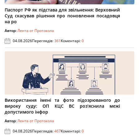
Паспорт РФ як підстава для звільнення: Верховний
Суд скасував рішення про поновлення посадовця
на ро
Автор:
Лента от Протокола
04.08.2026
Переглядів:
361
Коментарі:
0
Використання імені та фото підозрюваного до
вироку суду: ОП КЦС ВС роз’яснила межі
допустимого інфор
Автор:
Лента от Протокола
04.08.2026
Переглядів:
467
Коментарі:
0