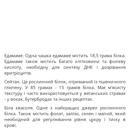
Едамаме. Одна чашка едамаме містить 18,5 грама білка.
Едамаме також містить багато клітковини та фолієву
кислоту, необхідну для синтезу ДНК і дозрівання
еритроцитів.
Сейтан. Це рослинний білок, отриманий із пшеничного
глютену. У 85 грамах - 15 грамів білка. Має м'ясисту
текстуру і часто використовується у веганських стравах
- у воках, бутербродах та інших рецептах.
Біла квасоля. Одне з найкращих джерел рослинного
білка. Також містить фолат, залізо, селен і магній, який
необхідний для регулювання рівня цукру і тиску в
крові.