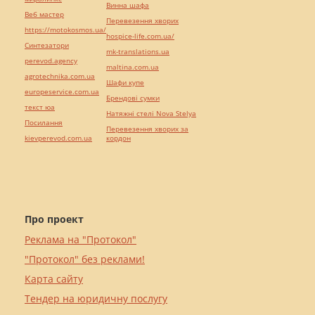
Винна шафа
Веб мастер
Перевезення хворих
https://motokosmos.ua/
hospice-life.com.ua/
Синтезатори
mk-translations.ua
perevod.agency
maltina.com.ua
agrotechnika.com.ua
Шафи купе
europeservice.com.ua
Брендові сумки
текст юа
Натяжні стелі Nova Stelya
Посилання
Перевезення хворих за
kievperevod.com.ua
кордон
Про проект
Реклама на "Протокол"
"Протокол" без реклами!
Карта сайту
Тендер на юридичну послугу