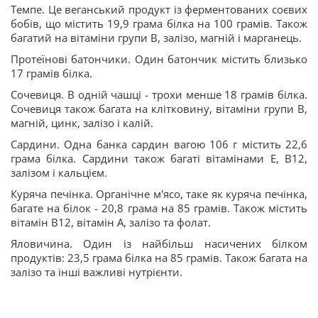
Темпе. Це веганський продукт із ферментованих соєвих
бобів, що містить 19,9 грама білка на 100 грамів. Також
багатий на вітаміни групи B, залізо, магній і марганець.
Протеїнові батончики. Один батончик містить близько
17 грамів білка.
Сочевиця. В одній чашці - трохи менше 18 грамів білка.
Сочевиця також багата на клітковину, вітаміни групи B,
магній, цинк, залізо і калій.
Сардини. Одна банка сардин вагою 106 г містить 22,6
грама білка. Сардини також багаті вітамінами E, B12,
залізом і кальцієм.
Куряча печінка. Органічне м'ясо, таке як куряча печінка,
багате на білок - 20,8 грама на 85 грамів. Також містить
вітамін B12, вітамін A, залізо та фолат.
Яловичина. Один із найбільш насичених білком
продуктів: 23,5 грама білка на 85 грамів. Також багата на
залізо та інші важливі нутрієнти.