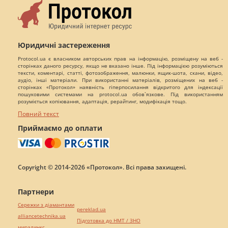
Юридичні застереження
Protocol.ua є власником авторських прав на інформацію, розміщену на веб -
сторінках даного ресурсу, якщо не вказано інше. Під інформацією розуміються
тексти, коментарі, статті, фотозображення, малюнки, ящик-шота, скани, відео,
аудіо, інші матеріали. При використанні матеріалів, розміщених на веб -
сторінках «Протокол» наявність гіперпосилання відкритого для індексації
пошуковими системами на protocol.ua обов`язкове. Під використанням
розуміється копіювання, адаптація, рерайтинг, модифікація тощо.
Повний текст
Приймаємо до оплати
Copyright © 2014-2026 «Протокол». Всі права захищені.
Партнери
Сережки з діамантами
pereklad.ua
alliancetechnika.ua
Підготовка до НМТ / ЗНО
миралинкс