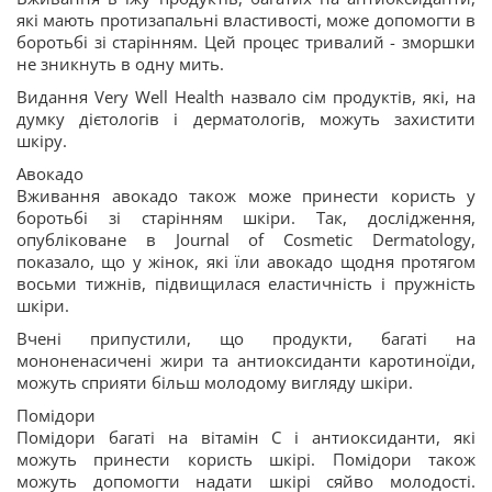
які мають протизапальні властивості, може допомогти в
боротьбі зі старінням. Цей процес тривалий - зморшки
не зникнуть в одну мить.
Видання Very Well Health назвало сім продуктів, які, на
думку дієтологів і дерматологів, можуть захистити
шкіру.
Авокадо
Вживання авокадо також може принести користь у
боротьбі зі старінням шкіри. Так, дослідження,
опубліковане в Journal of Cosmetic Dermatology,
показало, що у жінок, які їли авокадо щодня протягом
восьми тижнів, підвищилася еластичність і пружність
шкіри.
Вчені припустили, що продукти, багаті на
мононенасичені жири та антиоксиданти каротиноїди,
можуть сприяти більш молодому вигляду шкіри.
Помідори
Помідори багаті на вітамін С і антиоксиданти, які
можуть принести користь шкірі. Помідори також
можуть допомогти надати шкірі сяйво молодості.