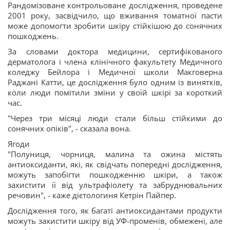
Рандомізоване контрольоване дослідження, проведене
2001 року, засвідчило, що вживання томатної пасти
може допомогти зробити шкіру стійкішою до сонячних
пошкоджень.
За словами доктора медицини, сертифікованого
дерматолога і члена клінічного факультету Медичного
коледжу Бейлора і Медичної школи Макговерна
Раджані Катти, це дослідження було одним із винятків,
коли люди помітили зміни у своїй шкірі за короткий
час.
"Через три місяці люди стали більш стійкими до
сонячних опіків", - сказала вона.
Ягоди
"Полуниця, чорниця, малина та ожина містять
антиоксиданти, які, як свідчать попередні дослідження,
можуть запобігти пошкодженню шкіри, а також
захистити її від ультрафіолету та забруднювальних
речовин", - каже дієтологиня Кетрін Пайпер.
Дослідження того, як багаті антиоксидантами продукти
можуть захистити шкіру від УФ-променів, обмежені, але