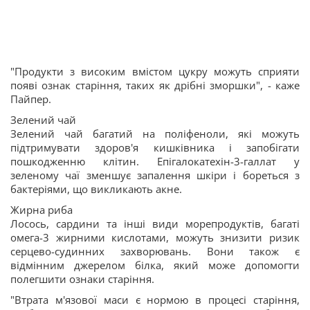
"Продукти з високим вмістом цукру можуть сприяти
появі ознак старіння, таких як дрібні зморшки", - каже
Пайпер.
Зелений чай
Зелений чай багатий на поліфеноли, які можуть
підтримувати здоров'я кишківника і запобігати
пошкодженню клітин. Епігалокатехін-3-галлат у
зеленому чаї зменшує запалення шкіри і бореться з
бактеріями, що викликають акне.
Жирна риба
Лосось, сардини та інші види морепродуктів, багаті
омега-3 жирними кислотами, можуть знизити ризик
серцево-судинних захворювань. Вони також є
відмінним джерелом білка, який може допомогти
полегшити ознаки старіння.
"Втрата м'язової маси є нормою в процесі старіння,