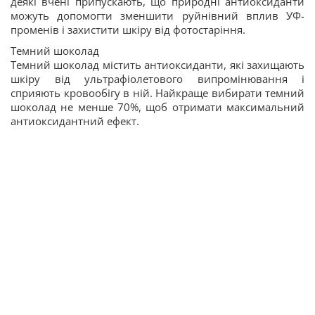
деякі вчені припускають, що природні антиоксиданти
можуть допомогти зменшити руйнівний вплив УФ-
променів і захистити шкіру від фотостаріння.
Темний шоколад
Темний шоколад містить антиоксиданти, які захищають
шкіру від ультрафіолетового випромінювання і
сприяють кровообігу в ній. Найкраще вибирати темний
шоколад не менше 70%, щоб отримати максимальний
антиоксидантний ефект.