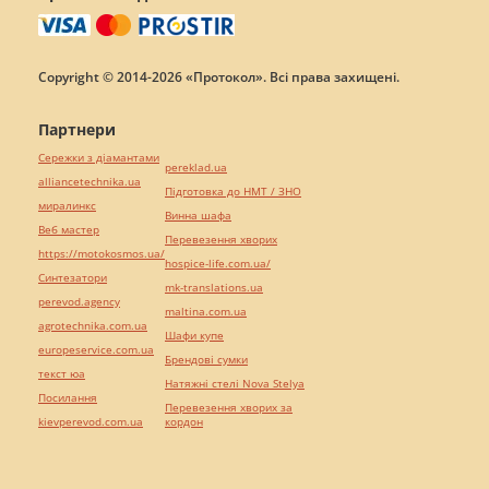
Copyright © 2014-2026 «Протокол». Всі права захищені.
Партнери
Сережки з діамантами
pereklad.ua
alliancetechnika.ua
Підготовка до НМТ / ЗНО
миралинкс
Винна шафа
Веб мастер
Перевезення хворих
https://motokosmos.ua/
hospice-life.com.ua/
Синтезатори
mk-translations.ua
perevod.agency
maltina.com.ua
agrotechnika.com.ua
Шафи купе
europeservice.com.ua
Брендові сумки
текст юа
Натяжні стелі Nova Stelya
Посилання
Перевезення хворих за
kievperevod.com.ua
кордон