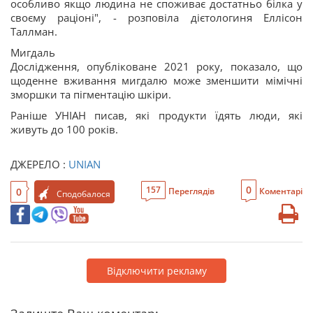
особливо якщо людина не споживає достатньо білка у
своєму раціоні", - розповіла дієтологиня Еллісон
Таллман.
Мигдаль
Дослідження, опубліковане 2021 року, показало, що
щоденне вживання мигдалю може зменшити мімічні
зморшки та пігментацію шкіри.
Раніше УНІАН писав, які продукти їдять люди, які
живуть до 100 років.
ДЖЕРЕЛО :
UNIAN
0
157
0
Переглядів
Коментарі
Сподобалося
Відключити рекламу