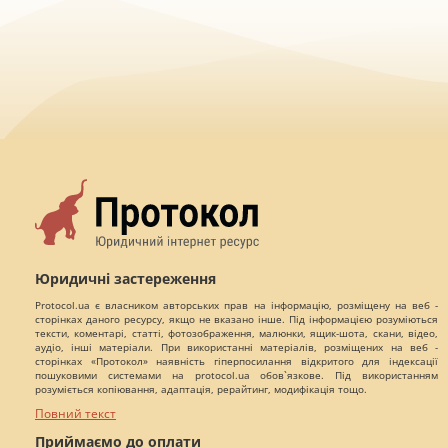
Юридичні застереження
Protocol.ua є власником авторських прав на інформацію, розміщену на веб -
сторінках даного ресурсу, якщо не вказано інше. Під інформацією розуміються
тексти, коментарі, статті, фотозображення, малюнки, ящик-шота, скани, відео,
аудіо, інші матеріали. При використанні матеріалів, розміщених на веб -
сторінках «Протокол» наявність гіперпосилання відкритого для індексації
пошуковими системами на protocol.ua обов`язкове. Під використанням
розуміється копіювання, адаптація, рерайтинг, модифікація тощо.
Повний текст
Приймаємо до оплати