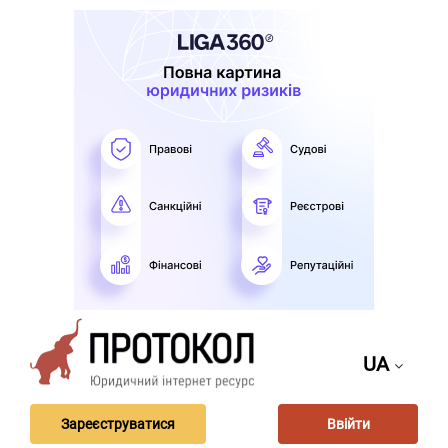
UA
Зареєструватися
Ввійти