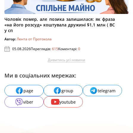
Чоловік помер, але позика залишилася: як фраза
«на його розсуд» коштувала дружині $1,1 млн ( ВС
у сп
Автор:
Лента от Протокола
05.08.2026
Переглядів:
615
Коментарі:
0
Дивитись усі новини
Ми в соціальних мережах:
page
group
telegram
viber
youtube