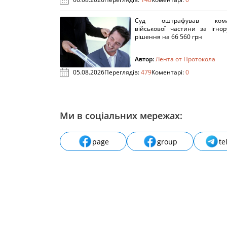
Суд оштрафував кома
військової частини за ігно
рішення на 66 560 грн
Автор:
Лента от Протокола
05.08.2026
Переглядів:
479
Коментарі:
0
Ми в соціальних мережах:
page
group
te