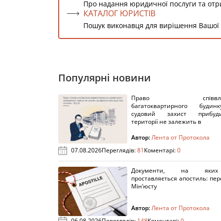
Про надання юридичної послуги та от
КАТАЛОГ ЮРИСТІВ
Пошук виконавця для вирішення Вашої
Популярні новини
Право співвлас
багатоквартирного буди
судовий захист прибуди
території не залежить в
Автор:
Лента от Протокола
07.08.2026
Переглядів:
81
Коментарі:
0
Документи, на яки
проставляється апостиль: пере
Мін’юсту
Автор:
Лента от Протокола
06.08.2026
Переглядів:
148
Коментарі:
0