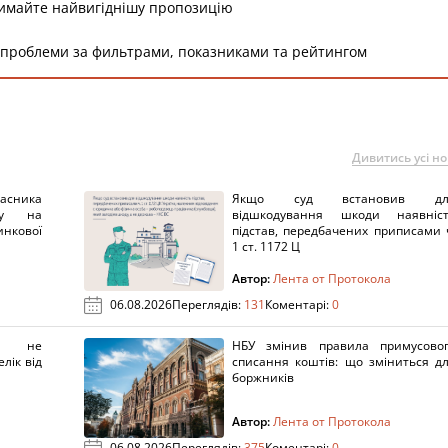
римайте найвигіднішу пропозицію
 проблеми за фильтрами, показниками та рейтингом
Дивитись усі н
ника
Якщо суд встановив дл
нку на
відшкодування шкоди наявніс
нкової
підстав, передбачених приписами 
1 ст. 1172 Ц
Автор:
Лента от Протокола
06.08.2026
Переглядів:
131
Коментарі:
0
х не
НБУ змінив правила примусово
лік від
списання коштів: що зміниться д
боржників
Автор:
Лента от Протокола
06.08.2026
Переглядів:
375
Коментарі:
0