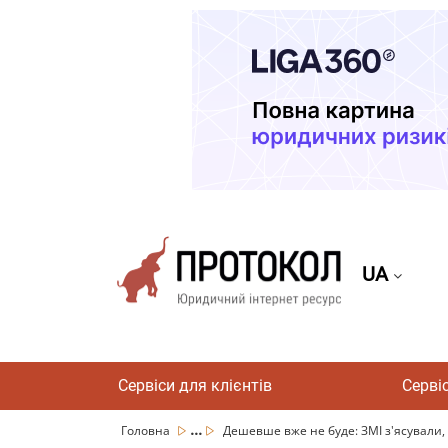
UA
Сервіси для клієнтів
Серві
...
Головна
Дешевше вже не буде: ЗМІ з'ясували, я