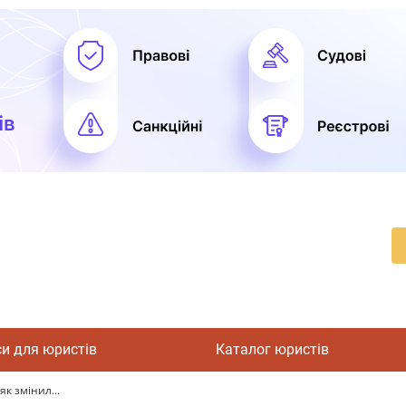
си для юристів
Каталог юристів
к змінил...