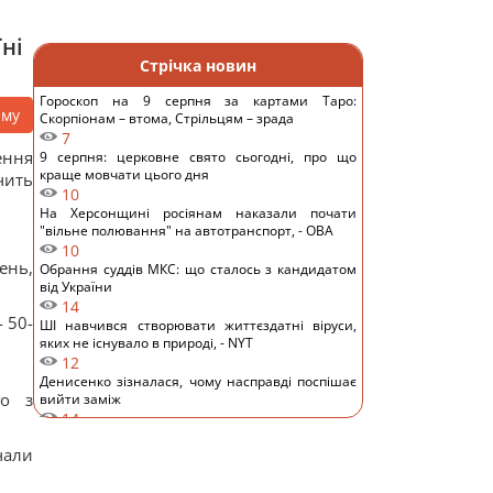
ні
Стрічка новин
Гороскоп на 9 серпня за картами Таро:
аму
Скорпіонам – втома, Стрільцям – зрада
7
ення
9 серпня: церковне свято сьогодні, про що
краще мовчати цього дня
чить
10
На Херсонщині росіянам наказали почати
"вільне полювання" на автотранспорт, - ОВА
10
ень,
Обрання суддів МКС: що сталось з кандидатом
від України
14
 50-
ШІ навчився створювати життєздатні віруси,
яких не існувало в природі, - NYT
12
Денисенко зізналася, чому насправді поспішає
го з
вийти заміж
14
Навіщо досвідчені господині кладуть фольгу в
чали
холодильник: простий домашній лайфхак
11