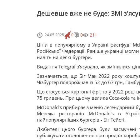
Дешевше вже не буде: ЗМІ з'ясув
0
211
24.05.2025
0
Ціни в популярному в Україні фастфуді Mc
Російської Федерації. Раніше українці могли
навіть на деякі бургери.
Видання Telegraf з'ясувало, як змінилися цін
Зазначається, що Біг Мак 2022 року коштув
Чізбургер подорожчав із 52 до 67 грн, Гамбурге
Що стосується картоплі фрі, то у 2022 році 
75 гривень. При цьому велика Coca-cola та і
McDonald's прибирає з меню легендарний б
Мережа ресторанів McDonald's в Укра
найпопулярніших бургерів - Біг Тейсті.
Любителі цього бургера були засмучені 
публікувати оголошення про продаж коробок в