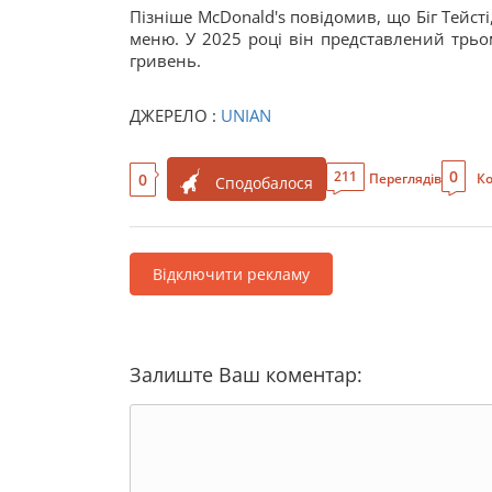
Пізніше McDonald's повідомив, що Біг Тейст
меню. У 2025 році він представлений трьом
гривень.
ДЖЕРЕЛО :
UNIAN
0
211
0
Переглядів
Ко
Сподобалося
Відключити рекламу
Залиште Ваш коментар: