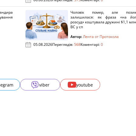
ндира
Чоловік помер, але позик
рування
залишилася: як фраза «на йо
розсуд» коштувала дружині $1,1 млн
ВС у сп
Автор:
Лента от Протокола
05.08.2026
Переглядів:
568
Коментарі:
0
legram
viber
youtube