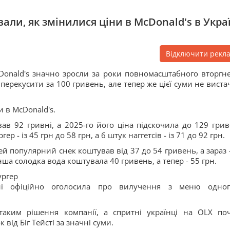
али, як змінилися ціни в McDonald's в Украї
Відключити рекл
Donald's значно зросли за роки повномасштабного вторгн
 перекусити за 100 гривень, але тепер же цієї суми не виста
и в McDonald's.
ав 92 гривні, а 2025-го його ціна підскочила до 129 грив
р - із 45 грн до 58 грн, а 6 штук наггетсів - із 71 до 92 грн.
цей популярний снек коштував від 37 до 54 гривень, а зараз -
нша солодка вода коштувала 40 гривень, а тепер - 55 грн.
ургер
їні офіційно оголосила про вилучення з меню одно
таким рішення компанії, а спритні українці на OLX по
ід Біг Тейсті за значні суми.