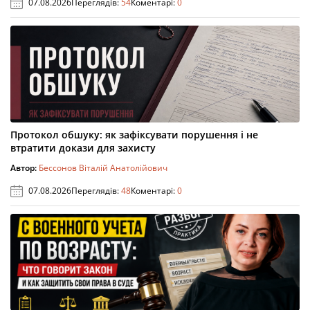
07.08.2026
Переглядів:
54
Коментарі:
0
Протокол обшуку: як зафіксувати порушення і не
втратити докази для захисту
Автор:
Бессонов Віталій Анатолійович
07.08.2026
Переглядів:
48
Коментарі:
0