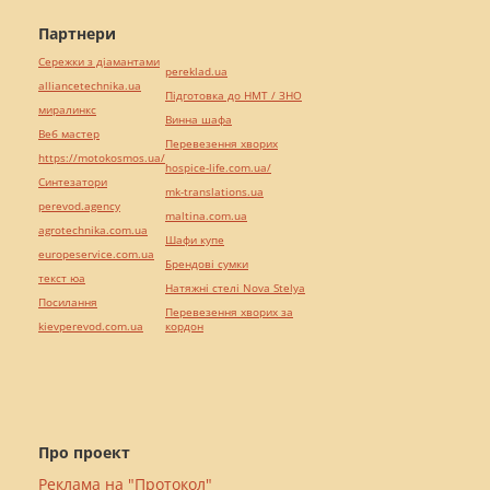
Партнери
Сережки з діамантами
pereklad.ua
alliancetechnika.ua
Підготовка до НМТ / ЗНО
миралинкс
Винна шафа
Веб мастер
Перевезення хворих
https://motokosmos.ua/
hospice-life.com.ua/
Синтезатори
mk-translations.ua
perevod.agency
maltina.com.ua
agrotechnika.com.ua
Шафи купе
europeservice.com.ua
Брендові сумки
текст юа
Натяжні стелі Nova Stelya
Посилання
Перевезення хворих за
kievperevod.com.ua
кордон
Про проект
Реклама на "Протокол"