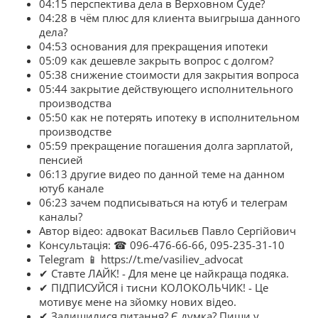
04:15 перспектива дела в Верховном Суде?
04:28 в чём плюс для клиента выигрыша данного
дела?
04:53 основания для прекращения ипотеки
05:09 как дешевле закрыть вопрос с долгом?
05:38 снижение стоимости для закрытия вопроса
05:44 закрытие действующего исполнительного
производства
05:50 как не потерять ипотеку в исполнительном
производстве
05:59 прекращение погашения долга зарплатой,
пенсией
06:13 другие видео по данной теме на данном
ютуб канале
06:23 зачем подписываться на ютуб и телеграм
каналы?
Автор відео: адвокат Васильєв Павло Сергійович
Консультація: ☎ 096-476-66-66, 095-235-31-10
Telegram 📱 https://t.me/vasiliev_advocat
✔ Ставте ЛАЙК! - Для мене це найкраща подяка.
✔ ПІДПИСУЙСЯ і тисни КОЛОКОЛЬЧИК! - Це
мотивує мене на зйомку нових відео.
✔ Залишилися питання? Є думка? Пиши у