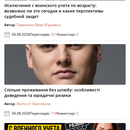
Исключение с воинского учета по возрасту:
возможно ли это сегодня и какие перспективы
судебной защит
Автор:
Тарасенко Вера Юрьевна
06.08.2026
Переглядів:
251
Коментарі:
0
Спільне проживання без шлюбу: особливості
доведення та юридичні ризики
Автор:
Лента от Протокола
06.08.2026
Переглядів:
118
Коментарі:
0