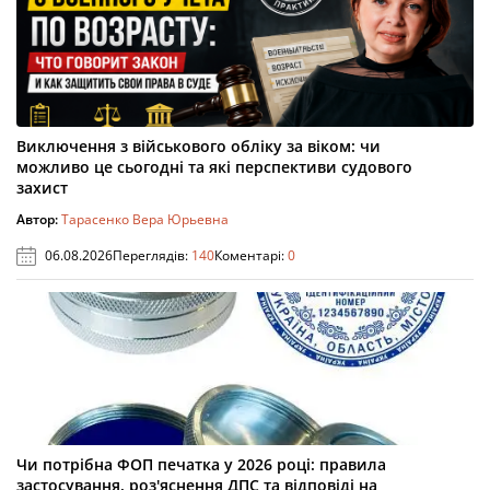
Виключення з військового обліку за віком: чи
можливо це сьогодні та які перспективи судового
захист
Автор:
Тарасенко Вера Юрьевна
06.08.2026
Переглядів:
140
Коментарі:
0
Чи потрібна ФОП печатка у 2026 році: правила
застосування, роз'яснення ДПС та відповіді на