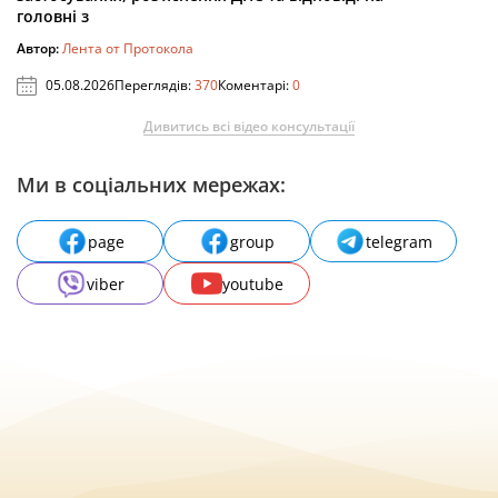
головні з
Автор:
Лента от Протокола
05.08.2026
Переглядів:
370
Коментарі:
0
Дивитись всі відео консультації
Ми в соціальних мережах:
page
group
telegram
viber
youtube