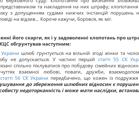
до Верховного Суду: клопотання про визнання зловжив
 представником та накладення на них штрафу; клопотання
`язку з допущенням судами нижчих інстанцій порушень 
овіді на відзив… Короче кажучи, боровся, як міг.
енні його скарги, як і у задоволенні клопотань про штр
 КЦС обгрунтував наступним:
К України
шлюб ґрунтується на вільній згоді жінки та чолов
бу не допускається. У частині першій
статті 55 СК Укр
язані спільно піклуватися про побудову сімейних відносин
уттях взаємної любові, поваги, дружби, взаємодопом
ї
статті 56 СК України
передбачено, що кожен із подружжя
ушування до збереження шлюбних відносин є поруше
собисту недоторканність і може мати наслідки, встанов