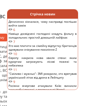
а
Стрічка новин
(ВС
Денисенко зізналася, чому насправді поспішає
вийти заміж
6
Навіщо досвідчені господині кладуть фольгу в
аму
холодильник: простий домашній лайфхак
7
Хто має платити за сімейну відпустку: британців
тиці
здивували очікування покоління Z
вати
10
, де
Європу накрила нова хвиля спеки: яким
ф за
курортам загрожують лісові пожежі та
сала
небезпека
11
, ВС
"Сміливо і мужньо": ЗМІ розкрили, хто врятував
, що
український літак від дрона в Лейпцигу
шнім
9
Росіяни вчергове атакували Київ: виникли
масштабні пожежі, є постраждалі (фото)
м до
12
у та
8 серпня: церковне свято сьогодні, що потрібно
рьох
зробити, щоб здійснилося бажання
і ми
13