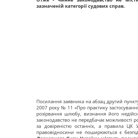
зазначеній категорії судових справ.
Посилання заявника на абзац другий пункт
2007 року № 11 «Про практику застосуванн
розірвання шлюбу, визнання його недійс
законодавство не передбачає можливості р
за довіреністю останніх, а правила ЦК 
правовідносини не поширюються є безпі