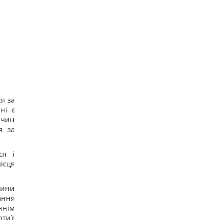
я за
ні є
ичин
я за
ся і
ісця
тини
ання
ннім
ти);