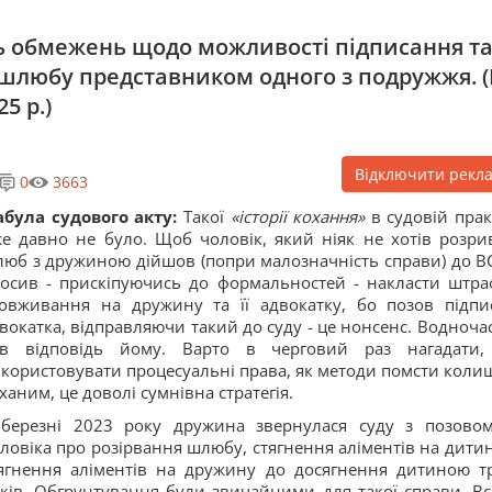
ь обмежень щодо можливості підписання т
 шлюбу представником одного з подружжя. 
5 р.)
Відключити рекл
0
3663
була судового акту:
Такої
«історії кохання»
в судовій прак
е давно не було. Щоб чоловік, який ніяк не хотів розри
юб з дружиною дійшов (попри малозначність справи) до ВС
осив - прискіпуючись до формальностей - накласти штра
овживання на дружину та її адвокатку, бо позов підпи
вокатка, відправляючи такий до суду - це нонсенс. Водночас
ав відповідь йому. Варто в черговий раз нагадати
користовувати процесуальні права, як методи помсти коли
ханим, це доволі сумнівна стратегія.
березні 2023 року дружина звернулася суду з позово
ловіка про розірвання шлюбу, стягнення аліментів на дитин
ягнення аліментів на дружину до досягнення дитиною т
ків. Обгрунтування були звичайними для такої справи. Вс