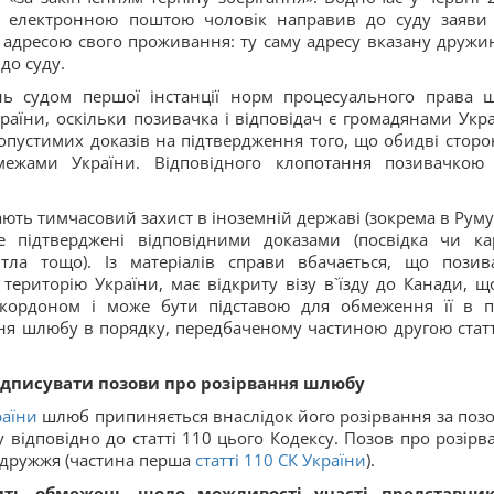
та електронною поштою чоловік направив до суду заяви
 адресою свого проживання: ту саму адресу вказану дружи
до суду.
ь судом першої інстанції норм процесуального права 
країни, оскільки позивачка і відповідач є громадянами Укра
опустимих доказів на підтвердження того, що обидві сторон
межами України. Відповідного клопотання позивачкою
ють тимчасовий захист в іноземній державі (зокрема в Румуні
е підтверджені відповідними доказами (посвідка чи ка
тла тощо). Із матеріалів справи вбачається, що позив
територію України, має відкриту візу в`їзду до Канади, щ
 кордоном і може бути підставою для обмеження її в п
ння шлюбу в порядку, передбаченому частиною другою статт
дписувати позови про розірвання шлюбу
раїни
шлюб припиняється внаслідок його розірвання за поз
 відповідно до статті 110 цього Кодексу. Позов про розірв
одружжя (частина перша
статті 110 СК України
).
ить обмежень щодо можливості участі представни