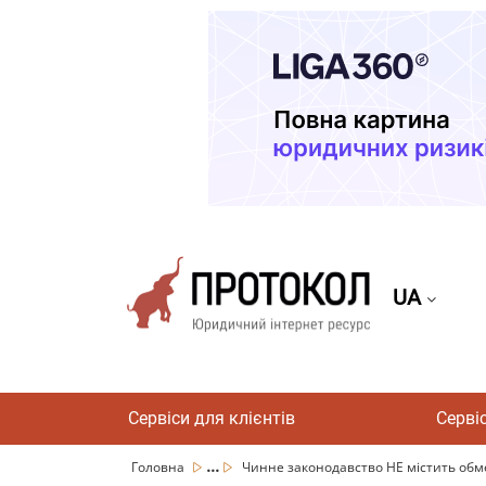
UA
Сервіси для клієнтів
Серві
...
Головна
Чинне законодавство НЕ містить обм