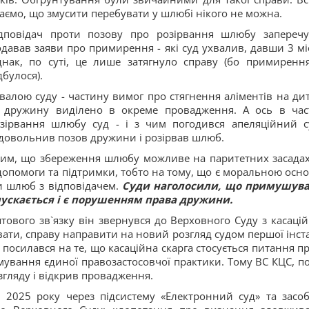
аємо, що змусити перебувати у шлюбі нікого не можна.
дповідач проти позову про розірвання шлюбу заперечу
давав заяви про примирення - які суд ухвалив, давши 3 міс
нак, по суті, це лише затягнуло справу (бо примиренн
дбулося).
валою суду - частину вимог про стягнення аліментів на ди
 дружину виділено в окреме провадження. А ось в час
зірвання шлюбу суд - і з чим погодився апеляційний с
довольнив позов дружини і розірвав шлюб.
 тим, що збереження шлюбу можливе на паритетних засадах
одопомоги та підтримки, тобто на тому, що є моральною осн
ти шлюб з відповідачем.
Суди наголосили, що примушув
ускається і є порушенням права дружини.
тового зв`язку він звернувся до Верховного Суду з касаці
ати, справу направити на новий розгляд судом першої інста
к посилався на те, що касаційна скарга стосується питання пр
ування єдиної правозастосовчої практики. Тому ВС КЦС, п
згляду і відкрив провадження.
і 2025 року через підсистему «Електронний суд» та засо