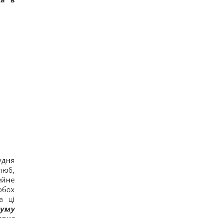
удня
люб,
ейне
обох
а ці
нуму