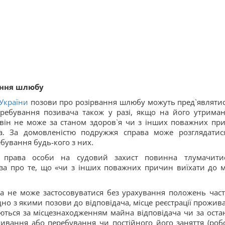
ання шлюбу
 України
позови про розірвання шлюбу можуть пред`являтис
ребування позивача також у разі, якщо на його утриман
 він не може за станом здоров`я чи з інших поважних пр
ча. За домовленістю подружжя справа може розглядатис
бування будь-кого з них.
 права особи на судовий захист повинна тлумачити
за про те, що «чи з інших поважних причин виїхати до м
а не може застосовуватися без урахування положень час
ідно з якими позови до відповідача, місце реєстрації прожив
ються за місцезнаходженням майна відповідача чи за оста
вання або перебування чи постійного його заняття (робо