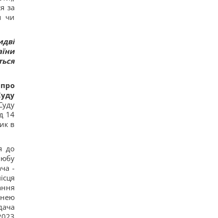
я за
я чи
идві
аїни
ться
 про
Суду
Суду
д 14
ик в
я до
любу
ча -
ісця
ання
 нею
дача
2023