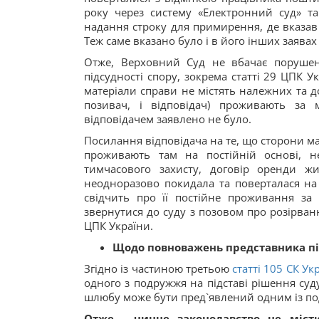
року через систему «Електронний суд» 
надання строку для примирення, де вказав
Теж саме вказано було і в його інших заявах 
Отже, Верховний Суд не вбачає порушен
підсудності спору, зокрема статті 29 ЦПК У
матеріали справи не містять належних та д
позивач, і відповідач) проживають за 
відповідачем заявлено не було.
Посилання відповідача на те, що сторони ма
проживають там на постійній основі, н
тимчасового захисту, договір оренди жи
неодноразово покидала та поверталася на 
свідчить про її постійне проживання за
звернутися до суду з позовом про розірва
ЦПК України.
Щодо повноважень представника пі
Згідно із частиною третьою
статті 105 СК Ук
одного з подружжя на підставі рішення суду
шлюбу може бути пред`явлений одним із п
Отже - чинне законодавство не міст