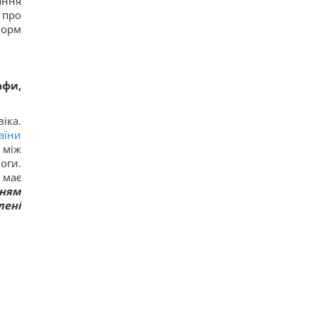
ання
Грузії, - країни НАТО
 про
15
норм
Суд продовжив тримання під вартою для
Коломойського, захист заявив про проблеми зі
здоров'ям
13
Київ буде значно краще підготовлений до зими,
афи,
але фактор обстрілів і можливостей ППО ніхто
не відміняв, - Пантелеєв
10
іка.
До 10 годин спізнення: через обстріли низка
аїни
поїздів курсують із затримками
 між
16
Бюджетний вибір: названо головний
оги.
автомобільний бестселер у Європі
 має
17
нням
лені