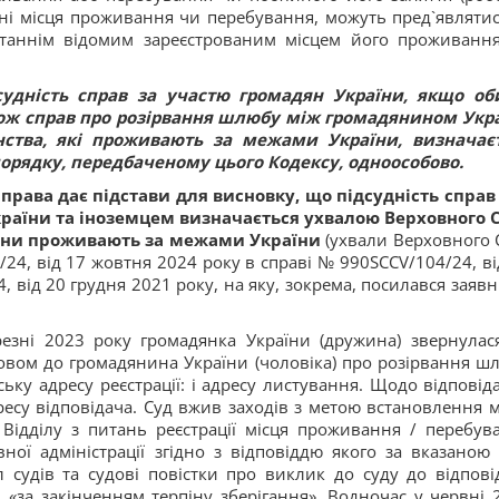
їні місця проживання чи перебування, можуть пред`являтис
станнім відомим зареєстрованим місцем його проживанн
судність справ за участю громадян України, якщо об
кож справ про розірвання шлюбу між громадянином Укр
нства, які проживають за межами України, визначає
орядку, передбаченому цього Кодексу, одноособово.
права дає підстави для висновку, що підсудність справ
аїни та іноземцем визначається ухвалою Верховного 
рони проживають за межами України
(ухвали Верховного 
/24, від 17 жовтня 2024 року в справі № 990SCCV/104/24, ві
, від 20 грудня 2021 року, на яку, зокрема, посилався заявн
резні 2023 року громадянка України (дружина) звернулас
зовом до громадянина України (чоловіка) про розірвання ш
ьку адресу реєстрації: і адресу листування. Щодо відповіда
есу відповідача. Суд вжив заходів з метою встановлення м
Відділу з питань реєстрації місця проживання / перебув
ної адміністрації згідно з відповіддю якого за вказаною
ал судів та судові повістки про виклик до суду до відпові
 «за закінченням терпіну зберігання». Водночас у червні 