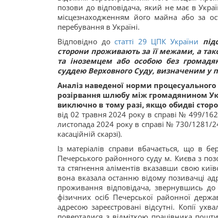
позови до відповідача, який не має в Укра
місцезнаходженням його майна або за о
перебування в Україні.
Відповідно до
статті 29 ЦПК України
під
сторони проживають за її межами, а та
та іноземцем або особою без громадя
суддею Верховного Суду, визначеним у п
Аналіз наведеної норми процесуального 
розірвання шлюбу між громадянином Укр
виключно в тому разі, якщо обидві сто
від 02 травня 2024 року в справі № 499/162
листопада 2024 року в справі № 730/1281/24
касаційній скарзі).
Із матеріалів справи вбачається, що в бе
Печерського районного суду м. Києва з по
та стягнення аліментів вказавши свою київс
вона вказала останню відому позивачці адр
проживання відповідача, звернувшись до 
фізичних осіб Печерської районної держав
адресою зареєстровані відсутні. Копії ухв
поверталися з відміткою працівника пошти