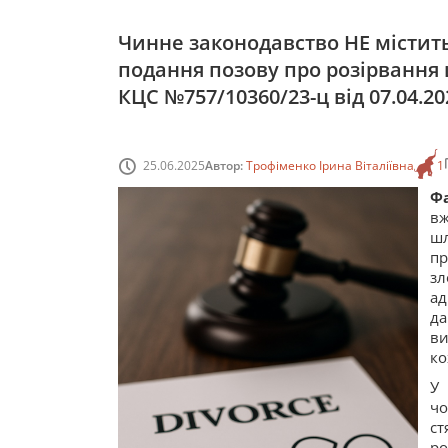
Чинне законодавство НЕ містит
подання позову про розірвання
КЦС №757/10360/23-ц від 07.04.202
25.06.2025
Автор:
Трофіменко Ірина Віталіївна
1
Фа
вж
шл
пр
зл
ад
д
ви
ко
У 
чо
ст
ро