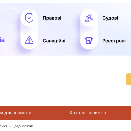
си для юристів
Каталог юристів
ежень щодо можли...