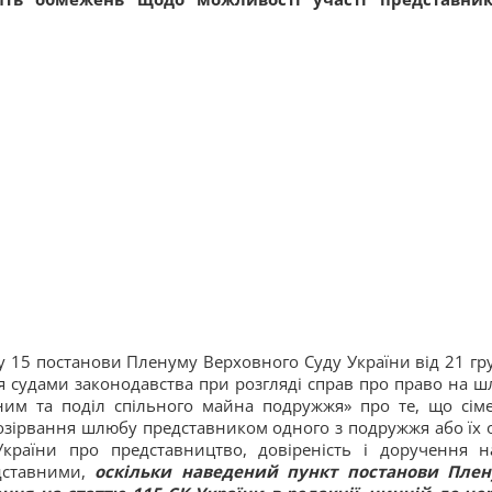
у 15 постанови Пленуму Верховного Суду України від 21 гр
я судами законодавства при розгляді справ про право на ш
ним та поділ спільного майна подружжя» про те, що сім
озірвання шлюбу представником одного з подружжя або їх 
України про представництво, довіреність і доручення н
дставними,
оскільки наведений пункт постанови Пле