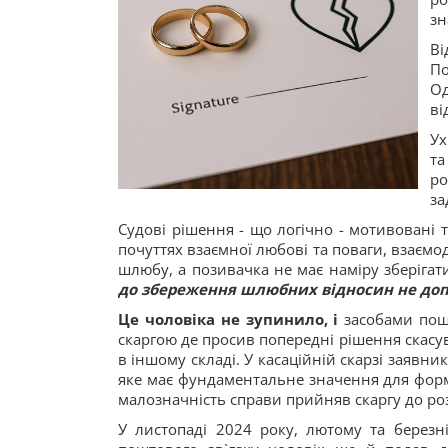
зн
Ві
По
Од
ві
Ух
та
ро
за
Судові рішення - що логічно - мотивовані
почуттях взаємної любові та поваги, взаєм
шлюбу, а позивачка не має наміру зберіга
до збереження шлюбних відносин не доп
Це чоловіка не зупинило, і
засобами пош
скаргою де просив попередні рішення скасув
в іншому складі. У касаційній скарзі заявни
яке має фундаментальне значення для форм
малозначність справи прийняв скаргу до ро
У листопаді 2024 року, лютому та березн