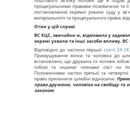
поштового зв`язку чоловік ще й подав 
процесуальними правами позивачкою та її
постановлення окремої ухвали суду у зв
матеріального та процесуального права; відп
Отже у цій справі
:
ВС КЦС, звичайно ж, відмовила у задовол
окремі ухвали та інші засоби впливу. ВС
Відповідно до частини першої
статті 24 С
Примушування жінки та чоловіка до шлю
встановлено, що дружина та чоловік зобов`
собою та іншими членами сім`ї на поч
Положеннями частин третьої та четверто
право припинити шлюбні відносини.
Прим
права дружини, чоловіка на свободу та о
законом
.