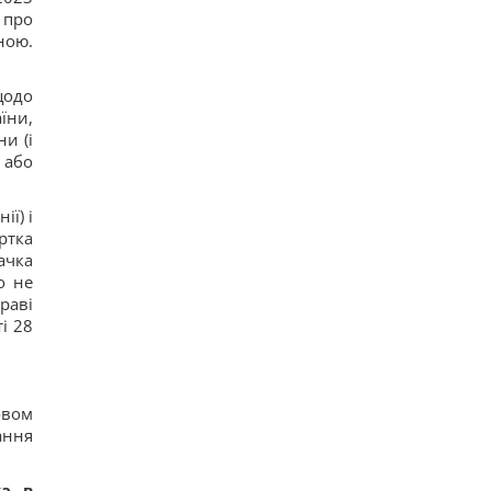
 про
ною.
щодо
їни,
и (і
 або
ї) і
ртка
ачка
о не
раві
і 28
овом
ання
ка в