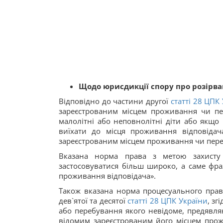
Щодо юрисдикції спору про розірв
Відповідно до частини другої
статті 28 ЦПК
зареєстрованим місцем проживання чи пе
малолітні або неповнолітні діти або якщо
виїхати до місця проживання відповіда
зареєстрованим місцем проживання чи пере
Вказана норма права з метою захисту
застосовуватися більш широко, а саме фра
проживання відповідача».
Також вказана норма процесуального прав
дев`ятої та десятої
статті 28 ЦПК України
, зг
або перебування якого невідоме, предявля
відомим зареєстрованим його місцем прожи